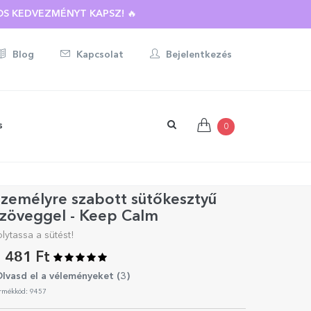
S KEDVEZMÉNYT KAPSZ! 🔥
Blog
Kapcsolat
Bejelentkezés
s
0
zemélyre szabott sütőkesztyű
szöveggel - Keep Calm
olytassa a sütést!
 481 Ft
lvasd el a véleményeket (
3
)
rmékkód: 9457