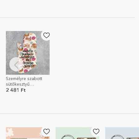
Személyre szabott
sütőkesztyű
szöveggel - Keep
2 481 Ft
Calm