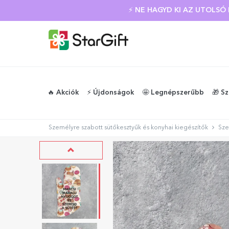
⚡ NE HAGYD KI AZ UTOLS
🔥 Akciók
⚡️ Újdonságok
🤩 Legnépszerűbb
🎁 S
Személyre szabott sütőkesztyűk és konyhai kiegészítők
Sze