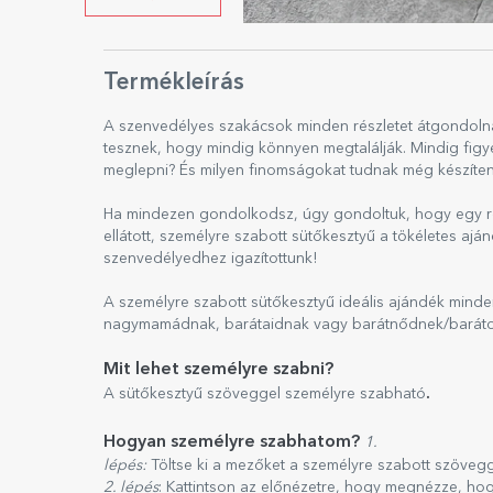
Termékleírás
A szenvedélyes szakácsok minden részletet átgondoln
tesznek, hogy mindig könnyen megtalálják. Mindig figye
meglepni? És milyen finomságokat tudnak még készíten
Ha mindezen gondolkodsz, úgy gondoltuk, hogy egy röv
ellátott, személyre szabott sütőkesztyű a tökéletes aj
szenvedélyedhez igazítottunk!
A személyre szabott sütőkesztyű ideális ajándék minden
nagymamádnak, barátaidnak vagy barátnődnek/barát
Mit lehet személyre szabni?
.
A sütőkesztyű szöveggel
személyre szabható
Hogyan személyre szabhatom?
1.
lépés:
Töltse ki a mezőket a személyre szabott szöveg
2. lépés
: Kattintson az előnézetre, hogy megnézze, ho