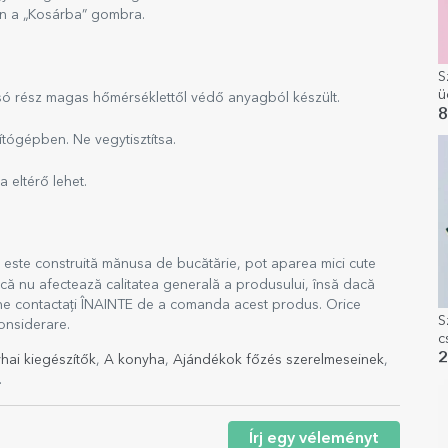
on a „Kosárba” gombra.
S
ü
lsó rész magas hőmérséklettől védő anyagból készült.
s
8
ítógépben. Ne vegytisztítsa.
 eltérő lehet.
e este construită mănusa de bucătărie, pot aparea mici cute
 că nu afectează calitatea generală a produsului, însă dacă
să ne contactați ÎNAINTE de a comanda acest produs. Orice
S
considerare.
c
ü
2
hai kiegészítők
,
A konyha
,
Ajándékok főzés szerelmeseinek
,
d
.
Írj egy véleményt