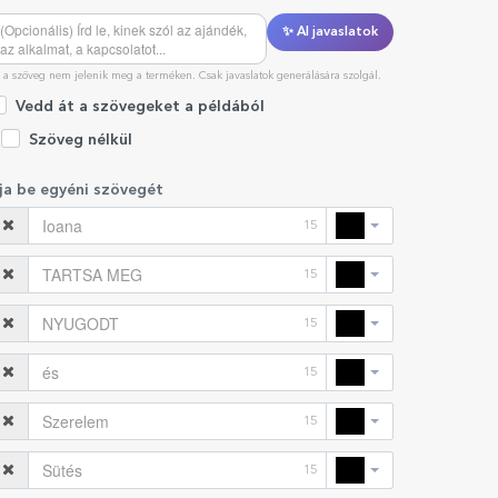
✨ AI javaslatok
 a szöveg nem jelenik meg a terméken. Csak javaslatok generálására szolgál.
Vedd át a szövegeket a példából
Szöveg nélkül
rja be egyéni szövegét
15
15
15
15
15
15