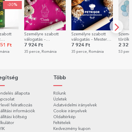
zabott
Személyre szabott
Személyre szabott
Személ
válogatás – Mester
törölköző névvel - Fiú
bögre,
sütve
szakács a konyhában
csecsemő
oldalán
7 924 Ft
2 321 Ft
2 961
grafik
ománia
35 perce, Románia
53 perce, Románia
55 perc
egítség
Több
ndelés állapota
Rólunk
pcsolat
Üzletek
rlevél feliratkozás
Adatvédelmi irányelvek
állítási információk
Cookie irányelvek
állítási költség
Oldaltérkép
lkulátor
Feltételek
YIK
Kedvezmény kupon