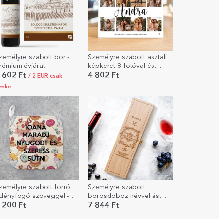
zemélyre szabott bor -
Személyre szabott asztali
rémium évjárat
képkeret 8 fotóval és
szöveggel - Joy
 602 Ft
4 802 Ft
/ 2 EUR csak
ímke
zemélyre szabott forró
Személyre szabott
dényfogó szöveggel -
borosdoboz névvel és
eep Calm
szöveggel - Elegáns
 200 Ft
7 844 Ft
modell