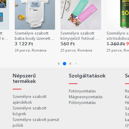
-30%
tt
Személyre szabott
Személyre szabott
Személyre s
ttel
könyvjelző fotóval és
sörösdoboz
válogatás –
üzenettel
szöveggel - Bejövő
Szeretettel 
560 Ft
1 360 Ft
951 Ft
7 924 Ft
hívás
a
25 perce, Románia
25 perce, Románia
35 perce, R
Népszerű
Szolgáltatások
S
termékek
Fotónyomtatás
Re
Személyre szabott
Mágnesnyomtatás
Ka
ajándékok
Pólónyomtatás
Hí
Személyre szabott
Sz
bögrék
Sz
Személyre szabott pamut
ka
pólók
G