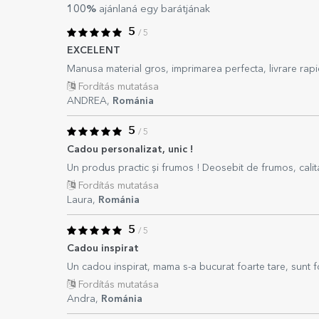
100%
ajánlaná egy barátjának
5
/ 5
EXCELENT
Manusa material gros, imprimarea perfecta, livrare rapi
Fordítás mutatása
ANDREA,
Románia
5
/ 5
Cadou personalizat, unic !
Un produs practic și frumos ! Deosebit de frumos, calita
Fordítás mutatása
Laura,
Románia
5
/ 5
Cadou inspirat
Un cadou inspirat, mama s-a bucurat foarte tare, sunt 
Fordítás mutatása
Andra,
Románia