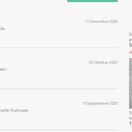
11 December 2024
da.
S
p
5
c
22 Október 2023
tiv!
10 Szeptember 2020
foarte frumoase
S
e
K
1