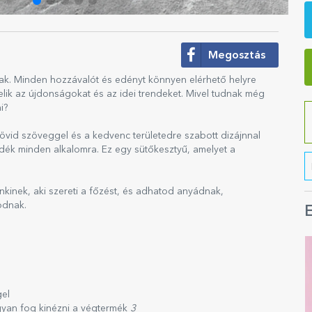
Megosztás
ak. Minden hozzávalót és edényt könnyen elérhető helyre
lik az újdonságokat és az idei trendeket. Mivel tudnak még
i?
id szöveggel és a kedvenc területedre szabott dizájnnal
ándék minden alkalomra. Ez egy sütőkesztyű, amelyet a
kinek, aki szereti a főzést, és adhatod anyádnak,
odnak.
E
gel
gyan fog kinézni a végtermék
3