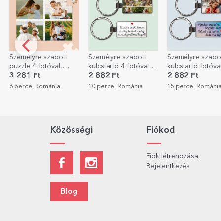
Személyre szabott
Személyre szabott
Személyre szabo
kulcstartó 4 fotóval
kulcstartó fotóval és
baba body üzene
és szöveggel
szöveggel
- Nasi kérés
2 882 Ft
2 882 Ft
3 122 Ft
10 perce, Románia
15 perce, Románia
24 perce, Románi
Közösségi
Fiókod
Fiók létrehozása
Bejelentkezés
Blog