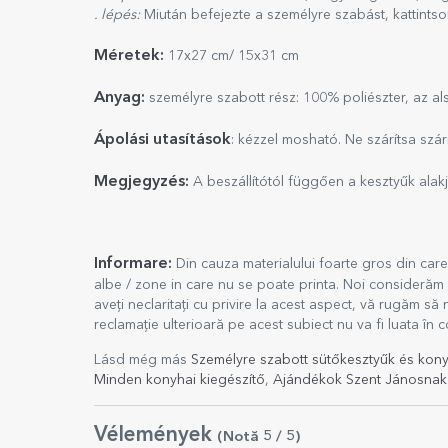
. lépés:
Miután befejezte a személyre szabást, kattints
Méretek:
17x27 cm/ 15x31 cm
Anyag:
személyre szabott rész: 100% poliészter, az a
Ápolási utasítások
: kézzel mosható. Ne szárítsa szár
Megjegyzés:
A beszállítótól függően a kesztyűk alakja
Informare:
Din cauza materialului foarte gros din car
albe / zone in care nu se poate printa. Noi considerăm
aveți neclaritați cu privire la acest aspect, vă rugăm 
reclamație ulterioară pe acest subiect nu va fi luata în 
Lásd még más
Személyre szabott sütőkesztyűk és kony
Minden konyhai kiegészítő
,
Ajándékok Szent Jánosnak
Vélemények
(Notă
5
/ 5
)