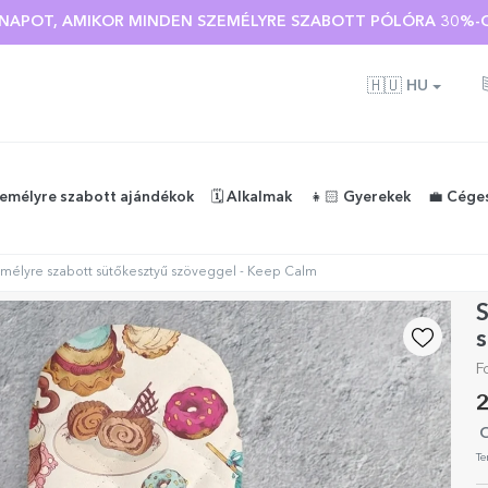
Ó NAPOT, AMIKOR MINDEN SZEMÉLYRE SZABOTT PÓLÓRA 30%-O
🇭🇺
HU
zemélyre szabott ajándékok
🗓️ Alkalmak
👧🏻 Gyerekek
💼 Cége
mélyre szabott sütőkesztyű szöveggel - Keep Calm
S
F
2
O
Te