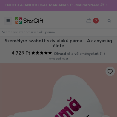
RENDELJ AJÁNDÉKOKAT MARIÁNAK ÉS MARIANNAK! 🎁 🍷
0
Személyre szabott szív alakú párnák
Személyre szabott szív alakú párna – Az anyaság
élete
4 723 Ft
Olvasd el a véleményeket (
1
)
Termékkód: 8326