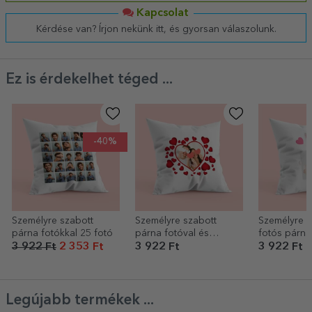
Kapcsolat
Kérdése van? Írjon nekünk itt, és gyorsan válaszolunk.
Ez is érdekelhet téged ...
-40%
Személyre szabott
Személyre szabott
Személyre s
párna fotókkal 25 fotó
párna fotóval és
fotós párna
szívekkel
aranyos nyu
3 922 Ft
2 353 Ft
3 922 Ft
3 922 Ft
Legújabb termékek ...