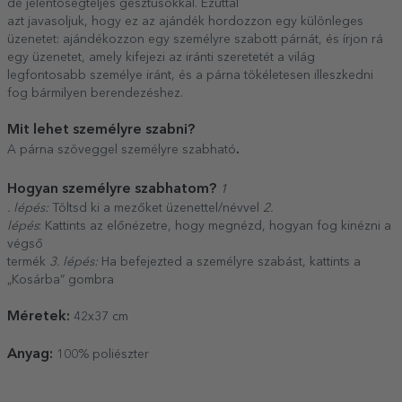
de jelentőségteljes gesztusokkal. Ezúttal
azt javasoljuk, hogy ez az ajándék hordozzon egy különleges
üzenetet: ajándékozzon egy személyre szabott párnát, és írjon rá
egy üzenetet, amely kifejezi az iránti szeretetét a világ
legfontosabb személye iránt, és a párna tökéletesen illeszkedni
fog bármilyen berendezéshez.
Mit lehet személyre szabni?
.
A párna szöveggel személyre szabható
Hogyan személyre szabhatom?
1
. lépés:
Töltsd ki a mezőket üzenettel/névvel
2.
lépés
: Kattints az előnézetre, hogy megnézd, hogyan fog kinézni a
végső
termék
3. lépés:
Ha befejezted a személyre szabást, kattints a
„Kosárba” gombra
Méretek:
42x37 cm
Anyag:
100% poliészter