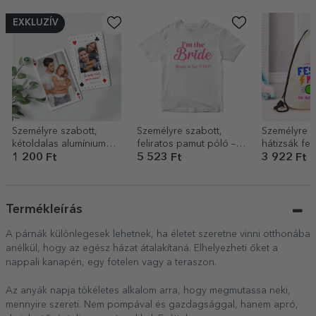
EXKLUZÍV
Személyre szabott,
Személyre szabott,
Személyre s
kétoldalas alumínium
feliratos pamut póló – A
hátizsák feli
kártya fotókkal és
menyasszony csapata
Festival mo
1 200 Ft
5 523 Ft
3 922 Ft
üzenettel – Kártyajáték
Termékleírás
A párnák különlegesek lehetnek, ha életet szeretne vinni otthonába
anélkül, hogy az egész házat átalakítaná. Elhelyezheti őket a
nappali kanapén, egy fotelen vagy a teraszon.
Az anyák napja tökéletes alkalom arra, hogy megmutassa neki,
mennyire szereti. Nem pompával és gazdagsággal, hanem apró,