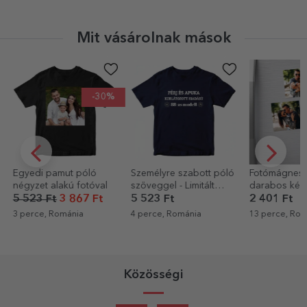
Mit vásárolnak mások
-30%
Egyedi pamut póló
Személyre szabott póló
Fotómágnese
négyzet alakú fotóval
szöveggel - Limitált
darabos kész
kiadás
cm
5 523 Ft
3 867 Ft
5 523 Ft
2 401 Ft
3 perce, Románia
4 perce, Románia
13 perce, Rom
Közösségi