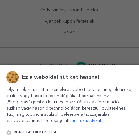
Kedvezmény kupon feltételek
Ajándék kupon feltételek
ANPC
powered by
SMARTLY.ro
Ez a weboldal sütiket használ
logistics by
APACARGO.com
Olyan célokra, mint a személyre szabott tartalom megjelenítése,
sütiket vagy hasonló technológiákat használunk. Az
„Elfogadás” gombra kattintva hozzájárulsz az információk
sütiken vagy hasonló technológiákon keresztüli gyűjtéséhez.
Tudj meg többet a sütikről, beleértve a hozzájárulás
visszavonásának lehetőségét itt:
Süti szabályzat
BEÁLLÍTÁSOK KEZELÉSE
© 2016-2026
StarGift
Romania,
București
, strada
Copilului