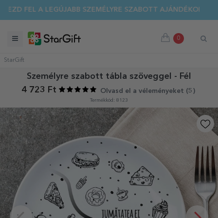
EZD FEL A LEGÚJABB SZEMÉLYRE SZABOTT AJÁNDÉKOKAT!
0
StarGift
Személyre szabott tábla szöveggel - Fél
4 723 Ft
Olvasd el a véleményeket (
5
)
Termékkód: 8123