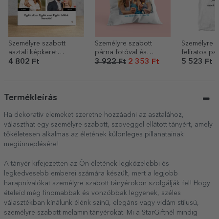
Személyre szabott
Személyre szabott
Személyre s
asztali képkeret
párna fotóval és
feliratos pa
szöveggel és 2 fotóval
üzenettel – FRIENDS
Nasa bogat
4 802 Ft
3 922 Ft
2 353 Ft
5 523 Ft
– Akkor és most
Termékleírás
Ha dekoratív elemeket szeretne hozzáadni az asztalához,
választhat egy személyre szabott, szöveggel ellátott tányért, amely
tökéletesen alkalmas az életének különleges pillanatainak
megünneplésére!
A tányér kifejezetten az Ön életének legközelebbi és
legkedvesebb emberei számára készült, mert a legjobb
harapnivalókat személyre szabott tányérokon szolgálják fel! Hogy
ételeid még finomabbak és vonzóbbak legyenek, széles
választékban kínálunk élénk színű, elegáns vagy vidám stílusú,
személyre szabott melamin tányérokat. Mi a StarGiftnél mindig