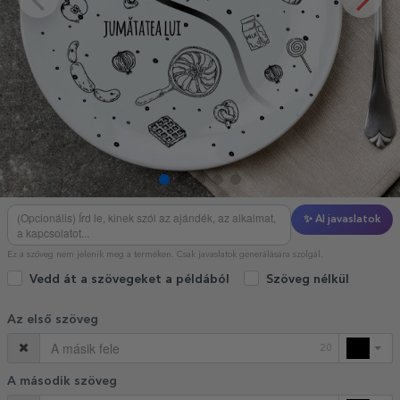
✨ AI javaslatok
Ez a szöveg nem jelenik meg a terméken. Csak javaslatok generálására szolgál.
Vedd át a szövegeket a példából
Szöveg nélkül
Az első szöveg
20
A második szöveg