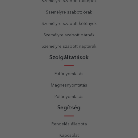
Személyre szabott faliképek
Személyre szabott órák
Személyre szabott kötények
Személyre szabott párnák
Személyre szabott naptárak
Szolgáltatások
Fotónyomtatás
Mágnesnyomtatás
Pólónyomtatás
Segítség
Rendelés állapota
Kapcsolat