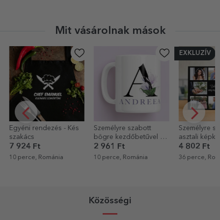
Mit vásárolnak mások
EXKLUZÍV
Személyre szabott
Személyre szabott
Személyre sz
bögre kezdőbetűvel és
asztali képkeret 8
pezsgő szöv
névvel
fotóval és szöveggel –
Royalty
2 961 Ft
4 802 Ft
6 403 Ft
Boldogan éltek, míg
10 perce, Románia
36 perce, Románia
55 perce, Rom
meg nem haltak
Közösségi