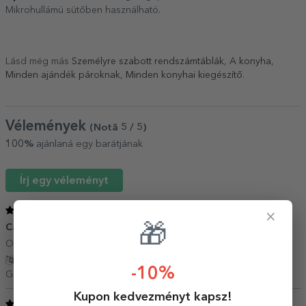
Mikrohullámú sütőben használható.
Lásd még más
Személyre szabott rendszámtáblák
,
A konyha
,
Minden ajándék pároknak
,
Minden konyhai kiegészítő
.
Vélemények
(Notă
5
/ 5
)
100%
ajánlaná egy barátjának
Írj egy véleményt
5
/ 5
×
Cadou deosebit
🎁
22 December 2024
O achiziție foarte drăguță
Fordítás mutatása
-10%
Georgiana,
Románia
Kupon kedvezményt kapsz!
5
/ 5