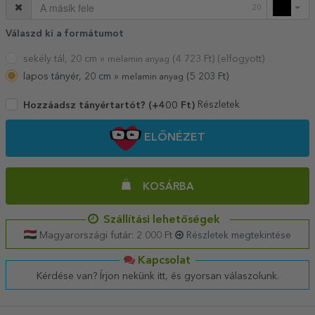
20
Válaszd ki a formátumot
sekély tál, 20 cm »
(
4 723
Ft) (elfogyott)
melamin anyag
lapos tányér, 20 cm »
(
5 203
Ft)
melamin anyag
Részletek
Hozzáadsz tányértartót? (+400 Ft)
ELŐNÉZET
KOSÁRBA
Szállítási lehetőségek
Magyarországi futár: 2 000 Ft
Részletek megtekintése
Kapcsolat
Kérdése van? Írjon nekünk itt, és gyorsan válaszolunk.