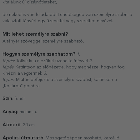
kitalálunk új dizájnötleteket,
de neked is van feladatod! Lehetőséged van személyre szabni a
választott tányért egy üzenettel vagy szeretted nevével.
Mit lehet személyre szabni?
.
A tányér szöveggel személyre szabható
Hogyan személyre szabhatom?
1.
lépés:
Töltse ki a mezőket üzenettel/névvel
2.
lépés
: Kattintson az előnézetre, hogy megnézze, hogyan fog
kinézni a végtermék
3.
lépés:
Miután befejezte a személyre szabást, kattintson a
„Kosárba” gombra
Szín
: fehér.
Anyag:
melamin.
Átmérő
: 20 cm.
Ápolási útmutató
: Mosogatógépben mosható, karcálló.