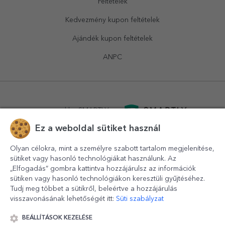
Feltételek
Kedvezmény kupon feltételek
Ajándék kupon feltételek
ANPC
powered by
SMARTLY.ro
Ez a weboldal sütiket használ
logistics by
APACARGO.com
Olyan célokra, mint a személyre szabott tartalom megjelenítése,
sütiket vagy hasonló technológiákat használunk. Az
„Elfogadás” gombra kattintva hozzájárulsz az információk
sütiken vagy hasonló technológiákon keresztüli gyűjtéséhez.
Tudj meg többet a sütikről, beleértve a hozzájárulás
visszavonásának lehetőségét itt:
Süti szabályzat
BEÁLLÍTÁSOK KEZELÉSE
© 2016-2026
StarGift
Romania,
București
, strada
Copilului