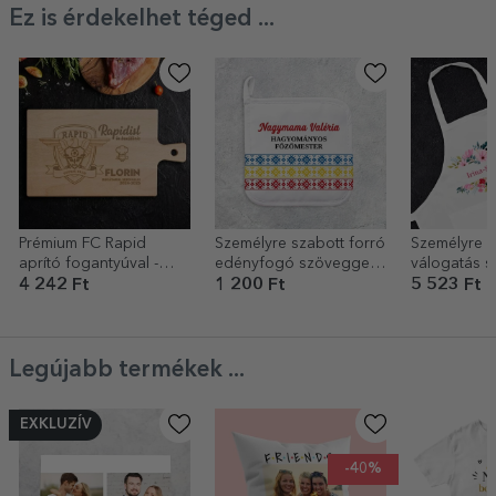
Ez is érdekelhet téged ...
Prémium FC Rapid
Személyre szabott forró
Személyre s
aprító fogantyúval -
edényfogó szöveggel -
válogatás s
Gyorsaság a
Masterchef
Virágok
4 242 Ft
1 200 Ft
5 523 Ft
konyhában
hagyományos
Legújabb termékek ...
EXKLUZÍV
-40%