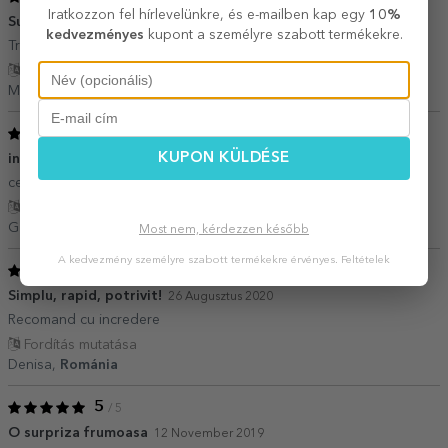
Iratkozzon fel hírlevelünkre, és e-mailben kap egy
10%
Super faine :)
24 December 2023
kedvezményes
kupont a személyre szabott termékekre.
Transport rapid. Farfurii adorabile. Multumesc!
Fordítás mutatása
Maria,
Románia
5
/ 5
KUPON KÜLDÉSE
interesant
20 December 2021
ceva ce sigur o sa bucure
Fordítás mutatása
Gabriela,
Románia
Most nem, kérdezzen később
A kedvezmény személyre szabott termékekre érvényes.
Feltételek
5
/ 5
Simplu, rapid, potrivit!
26 Augusztus 2020
Recomand cu incredere
Fordítás mutatása
Denisa,
Románia
5
/ 5
O surpriza frumoasa
12 November 2019