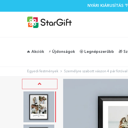
NYÁRI KIÁRUSÍTÁS
🔥 Akciók
⚡️ Újdonságok
🤩 Legnépszerűbb
🎁 S
Egyedi festmények
Személyre szabott vászon 4 pár fotóval