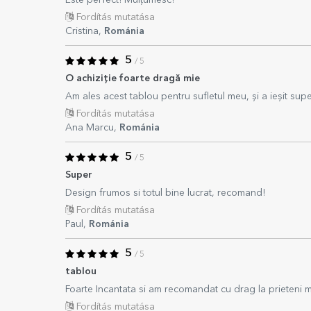
Este perfect! Mulțumesc!
Fordítás mutatása
Cristina,
Románia
5
/ 5
O achiziție foarte dragă mie
Am ales acest tablou pentru sufletul meu, și a ieșit supe
Fordítás mutatása
Ana Marcu,
Románia
5
/ 5
Super
Design frumos si totul bine lucrat, recomand!
Fordítás mutatása
Paul,
Románia
5
/ 5
tablou
Foarte Incantata si am recomandat cu drag la prieteni me
Fordítás mutatása