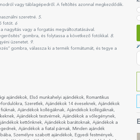
K
onodról vagy táblagépedről. A feltöltés azonnal megkezdődik.
használni szeretné.
5.
ő fotót.
6
 a nagyítás vagy a forgatás megváltoztatásával.
gerősítés” gombra, és folytassa a következő fotókkal.
8.
gyéni üzenetet.
9.
jezés” gombra, válassza ki a termék formátumát, és tegye a
ági ajándékok
,
Első munkahelyi ajándékok
,
Romantikus
vfordulókra
,
Szeretlek
,
Ajándékok 14 éveseknek
,
Ajándékok
fiúknak
,
Ajándékok kollégáknak
,
Ajándékok kollégáknak
,
ekeknek
,
Ajándékok testvérnek
,
Ajándékok a vőlegénynek
,
E
jándékok kettőnknek
,
Ajándékok barátoknak
,
Ajándékok a
ségednek
,
Ajándékok a fiatal párnak
,
Minden ajándék
obába
,
Személyre szabott ajándékok
,
Egyedi festmények
,