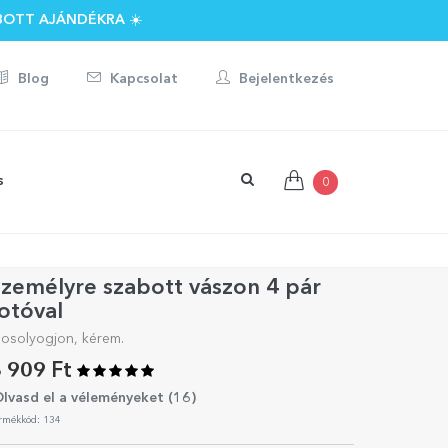
BOTT AJÁNDÉKRA ☀️
Blog
Kapcsolat
Bejelentkezés
s
0
zemélyre szabott vászon 4 pár
otóval
osolyogjon, kérem.
 909 Ft
lvasd el a véleményeket (
16
)
rmékkód: 134