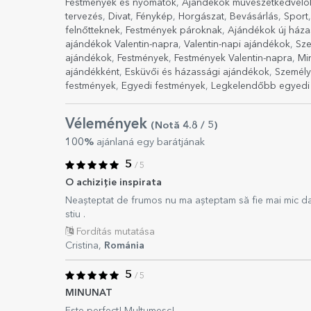
Festmények és nyomatok
,
Ajándékok művészetkedvelő
tervezés
,
Divat
,
Fénykép
,
Horgászat
,
Bevásárlás
,
Sport
felnőtteknek
,
Festmények pároknak
,
Ajándékok új ház
ajándékok Valentin-napra
,
Valentin-napi ajándékok
,
Sze
ajándékok
,
Festmények
,
Festmények Valentin-napra
,
Mi
ajándékként
,
Esküvői és házassági ajándékok
,
Személy
festmények
,
Egyedi festmények
,
Legkelendőbb egyedi
Vélemények
(Notă
4.8
/ 5
)
100%
ajánlaná egy barátjának
5
/ 5
O achiziție inspirata
Neașteptat de frumos nu ma așteptam să fie mai mic da
stiu .
Fordítás mutatása
Cristina,
Románia
5
/ 5
MINUNAT