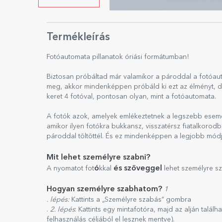
Termékleírás
Fotóautomata pillanatok óriási formátumban!
Biztosan próbáltad már valamikor a pároddal a fotóaut
meg, akkor mindenképpen próbáld ki ezt az élményt, de
keret 4 fotóval, pontosan olyan, mint a fotóautomata.
A fotók azok, amelyek emlékeztetnek a legszebb esemé
amikor ilyen fotókra bukkansz, visszatérsz fiatalkorodb
pároddal töltöttél. És ez mindenképpen a legjobb mód
Mit lehet személyre szabni?
ó
és szöveggel
A nyomatot fot
kkal
lehet személyre s
Hogyan személyre szabhatom?
1
. lépés:
Kattints a „Személyre szabás” gombra
.
2. lépés
: Kattints egy mintafotóra, majd az alján talál
felhasználás céljából el lesznek mentve).