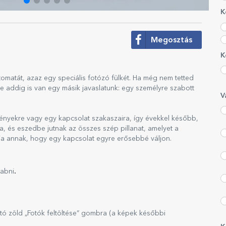
K
Megosztás
K
omatát, azaz egy speciális fotózó fülkét. Ha még nem tetted
 addig is van egy másik javaslatunk: egy személyre szabott
V
nyekre vagy egy kapcsolat szakaszaira, így évekkel később,
a, és eszedbe jutnak az összes szép pillanat, amelyet a
ja annak, hogy egy kapcsolat egyre erősebbé váljon.
.
zabni
ható zöld „Fotók feltöltése” gombra (a képek későbbi