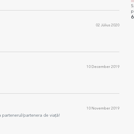
S
p
S
6
02 Július 2020
10 December 2019
10 November 2019
a partenerul/partenera de viață!