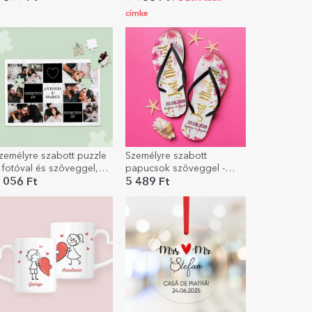
címke
zemélyre szabott puzzle
Személyre szabott
 fotóval és szöveggel,
papucsok szöveggel -
8x19 cm - Mi ketten
Just Married
 056 Ft
5 489 Ft