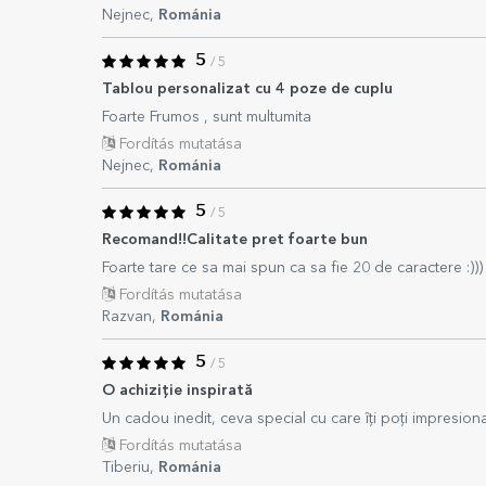
Nejnec,
Románia
5
/ 5
Tablou personalizat cu 4 poze de cuplu
Foarte Frumos , sunt multumita
Fordítás mutatása
Nejnec,
Románia
5
/ 5
Recomand!!Calitate pret foarte bun
Foarte tare ce sa mai spun ca sa fie 20 de caractere :)))
Fordítás mutatása
Razvan,
Románia
5
/ 5
O achiziție inspirată
Un cadou inedit, ceva special cu care îți poți impresion
Fordítás mutatása
Tiberiu,
Románia