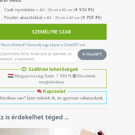
eret nélkül
Csak nyomtatás »
(
4 932
Ft
)
A3 – 30 cm x 42 cm
Poszter akasztókkal »
(
9 705
Ft
)
A3 – 30 cm x 42 cm
SZEMÉLYRE SZAB
Nincs ötleted? Generálj egy képet a ChatGPT-vel
✨ ChatGPT
Szállítási lehetőségek
Magyarországi futár: 1 988 Ft
Részletek
megtekintése
Kapcsolat
Kérdése van? Írjon nekünk itt, és gyorsan válaszolunk.
z is érdekelhet téged ...