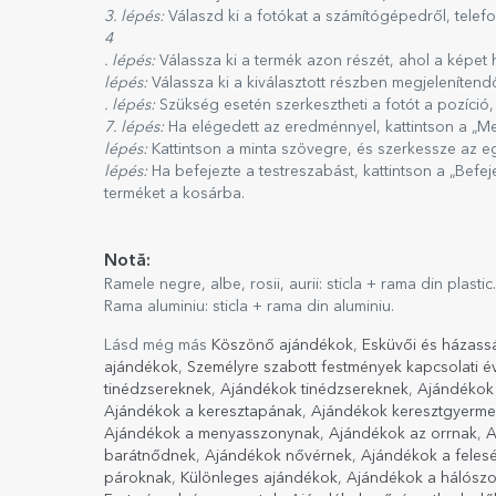
3. lépés:
Válaszd ki a fotókat a számítógépedről, telef
4
. lépés:
Válassza ki a termék azon részét, ahol a képet 
lépés:
Válassza ki a kiválasztott részben megjelenítend
. lépés:
Szükség esetén szerkesztheti a fotót a pozíció,
7. lépés:
Ha elégedett az eredménnyel, kattintson a „Me
lépés:
Kattintson a minta szövegre, és szerkessze az e
lépés:
Ha befejezte a testreszabást, kattintson a „Befe
terméket a kosárba.
Notă:
Ramele negre, albe, rosii, aurii: sticla + rama din plastic.
Rama aluminiu: sticla + rama din aluminiu.
Lásd még más
Köszönő ajándékok
,
Esküvői és házass
ajándékok
,
Személyre szabott festmények kapcsolati é
tinédzsereknek
,
Ajándékok tinédzsereknek
,
Ajándékok 
Ajándékok a keresztapának
,
Ajándékok keresztgyerm
Ajándékok a menyasszonynak
,
Ajándékok az orrnak
,
A
barátnődnek
,
Ajándékok nővérnek
,
Ajándékok a fele
pároknak
,
Különleges ajándékok
,
Ajándékok a hálósz