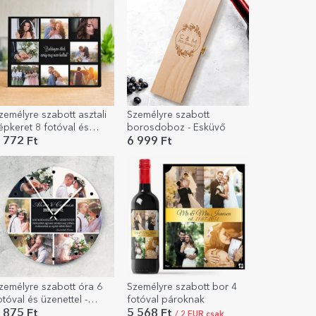
zemélyre szabott asztali
Személyre szabott
épkeret 8 fotóval és
borosdoboz - Esküvő
zöveggel – Boldogan
 772 Ft
6 999 Ft
ltek, míg meg nem haltak
zemélyre szabott óra 6
Személyre szabott bor 4
otóval és üzenettel -
fotóval pároknak
illanatok
 875 Ft
5 568 Ft
/ 2 EUR csak