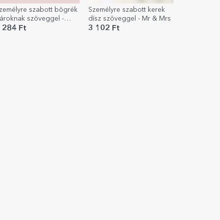
zemélyre szabott bögrék
Személyre szabott kerek
ároknak szöveggel -
dísz szöveggel - Mr & Mrs
zerelem
 284 Ft
3 102 Ft