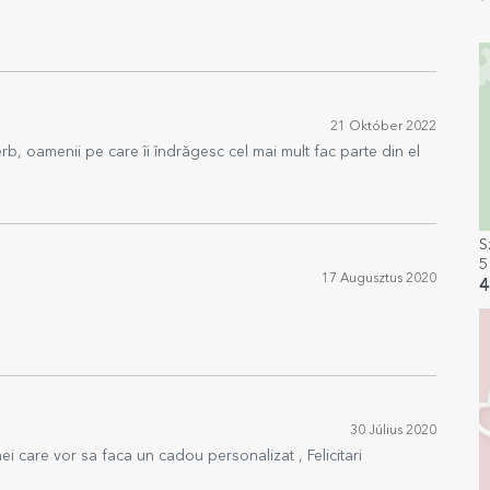
21 Október 2022
rb, oamenii pe care îi îndrăgesc cel mai mult fac parte din el
S
5
17 Augusztus 2020
2
4
30 Július 2020
i care vor sa faca un cadou personalizat , Felicitari