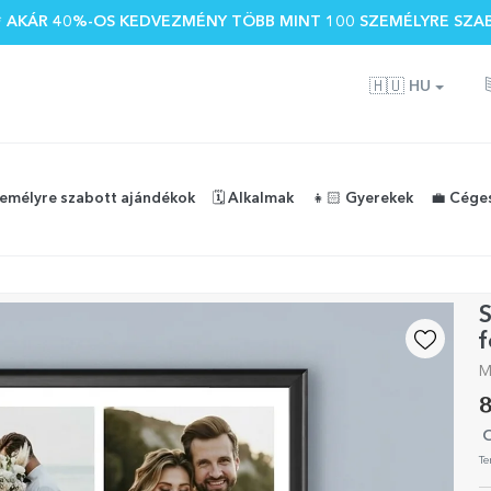
 🌴 AKÁR 40%-OS KEDVEZMÉNY TÖBB MINT 100 SZEMÉLYRE SZA
🇭🇺
HU
zemélyre szabott ajándékok
🗓️ Alkalmak
👧🏻 Gyerekek
💼 Cége
S
f
M
8
O
Te