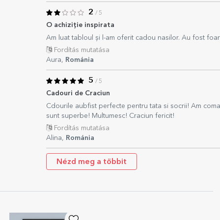
2
/ 5
O achiziție inspirata
Am luat tabloul și l-am oferit cadou nasilor. Au fost foart
Fordítás mutatása
Aura,
Románia
5
/ 5
Cadouri de Craciun
Cdourile aubfist perfecte pentru tata si socrii! Am com
sunt superbe! Multumesc! Craciun fericit!
Fordítás mutatása
Alina,
Románia
Nézd meg a többit