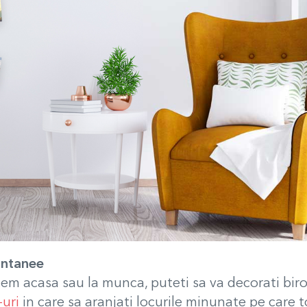
tantanee
em acasa sau la munca, puteti sa va decorati biroul
uri
in care sa aranjati locurile minunate pe care to