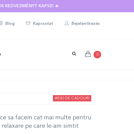
BOTT AJÁNDÉKRA ☀️
Blog
Kapcsolat
Bejelentkezés
s
0
#IDEI DE CADOURI
lace sa facem cat mai multe pentru
 relaxare pe care le-am simtit