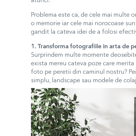
atunci.
Problema este ca, de cele mai multe or
o memorie iar cele mai norocoase sunt 
gandit la cateva idei de a folosi efec
1. Transforma fotografiile in arta de p
Surprindem multe momente deosebite i
exista mereu cateva poze care merita 
foto pe peretii din caminul nostru? Pen
simplu, landscape sau modele de colaje