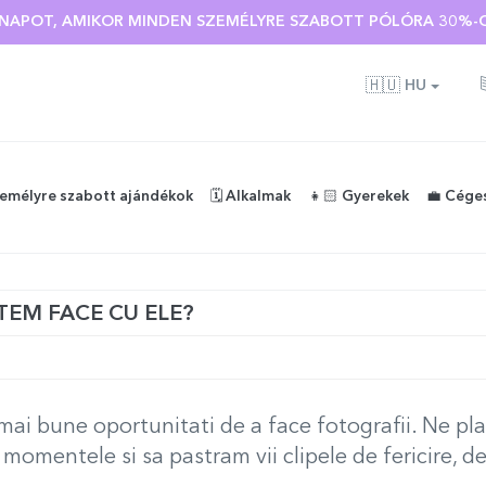
 🌴 AKÁR 40%-OS KEDVEZMÉNY TÖBB MINT 100 SZEMÉLYRE SZA
🇭🇺
HU
zemélyre szabott ajándékok
🗓️ Alkalmak
👧🏻 Gyerekek
💼 Cége
TEM FACE CU ELE?
 mai bune oportunitati de a face fotografii. Ne p
momentele si sa pastram vii clipele de fericire, de