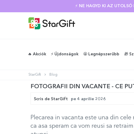
NYÁRI KIÁRUSÍTÁS
🔥 Akciók
⚡️ Újdonságok
🤩 Legnépszerűbb
🎁 S
StarGift
Blog
FOTOGRAFII DIN VACANTE - CE PU
Scris de
StarGift
pe
4 aprilie 2026
Plecarea in vacanta este una din cele
ca asa speram ca vom reusi sa retraim 