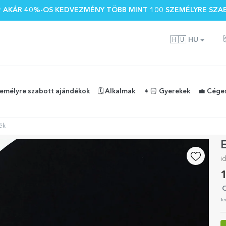
 🌴 AKÁR 40%-OS KEDVEZMÉNY TÖBB MINT 100 SZEMÉLYRE SZA
🇭🇺
HU
zemélyre szabott ajándékok
🗓️ Alkalmak
👧🏻 Gyerekek
💼 Cége
ék
E
i
1
O
Te