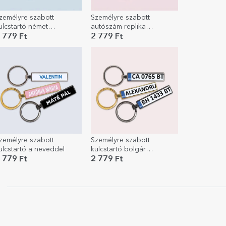
zemélyre szabott
Személyre szabott
ulcstartó német
autószám replika
endszámmal
kulcstartó üzenettel
 779 Ft
2 779 Ft
zemélyre szabott
Személyre szabott
ulcstartó a neveddel
kulcstartó bolgár
rendszámmal
 779 Ft
2 779 Ft