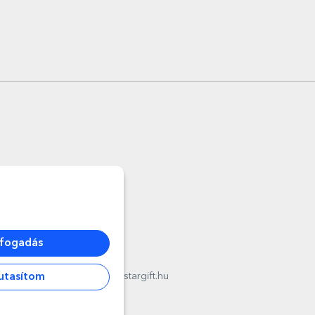
lfogadás
l
utasítom
012178
,
email:
contact@stargift.hu