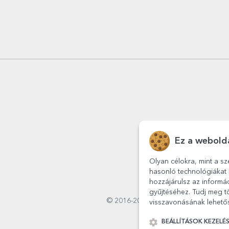
Ez a webolda
Olyan célokra, mint a sz
hasonló technológiákat 
hozzájárulsz az informá
gyűjtéséhez. Tudj meg tö
© 2016-2026
StarGift
Romania,
visszavonásának lehetős
BEÁLLÍTÁSOK KEZELÉ