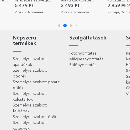
 és
rendezés szöveggel -
alakú csokoládé
kulcstartó 2
 -
Áttekintés
szett, fotókkal és
5 479 Ft
3 493 Ft
2 859 Ft
2
szöveggel személyre
2 órája, Románia
2 órája, Románia
2 órája, Rom
szabva – Rejtett
üzenet
Népszerű
Szolgáltatások
S
termékek
Fotónyomtatás
Re
Személyre szabott
Mágnesnyomtatás
Ka
ajándékok
Pólónyomtatás
Hí
Személyre szabott
Sz
bögrék
Sz
Személyre szabott pamut
ka
pólók
G
Személyre szabott
Vi
kulcstartók
Személyre szabott
faliképek
Személyre szabott órák
Személyre szabott
kötények