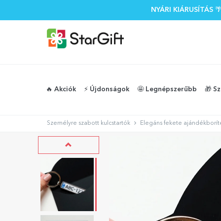
NYÁRI KIÁRUSÍTÁS
🔥 Akciók
⚡️ Újdonságok
🤩 Legnépszerűbb
🎁 S
Személyre szabott kulcstartók
Elegáns fekete ajándékborít