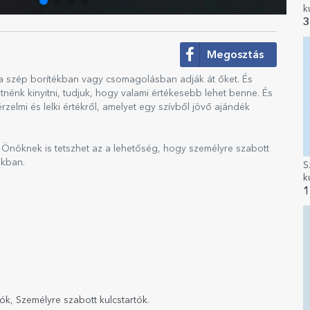
k
s
3
Megosztás
ha szép borítékban vagy csomagolásban adják át őket. És
nénk kinyitni, tudjuk, hogy valami értékesebb lehet benne. És
zelmi és lelki értékről, amelyet egy szívből jövő ajándék
Önöknek is tetszhet az a lehetőség, hogy személyre szabott
ékban.
S
k
1
tók
,
Személyre szabott kulcstartók
.