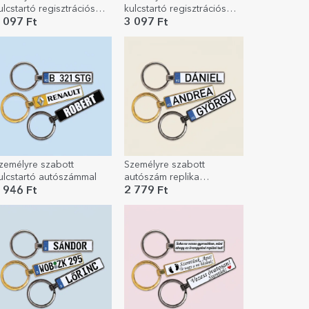
ulcstartó regisztrációs
kulcstartó regisztrációs
zámmal - futball modell
számmal
 097 Ft
3 097 Ft
zemélyre szabott
Személyre szabott
ulcstartó autószámmal
autószám replika
kulcstartó a neveddel
 946 Ft
2 779 Ft