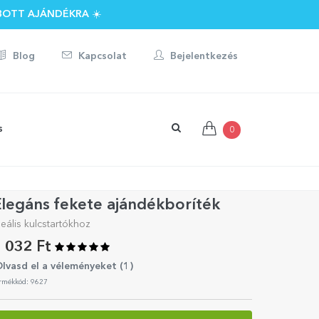
BOTT AJÁNDÉKRA ☀️
Blog
Kapcsolat
Bejelentkezés
s
0
legáns fekete ajándékboríték
deális kulcstartókhoz
 032 Ft
lvasd el a véleményeket (
1
)
rmékkód: 9627