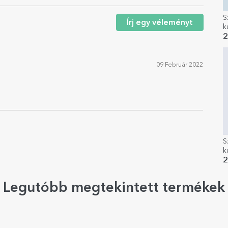
S
Írj egy véleményt
k
r
2
09 Február 2022
S
k
2
Legutóbb megtekintett termékek