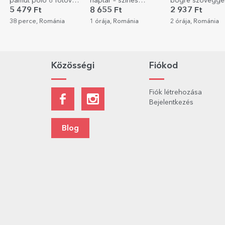
pamut póló 8 fotóval
naptár – színes
bögre szöveggel
és szöveggel - LOVE
fotókkal
szív alakú fotóval
5 479 Ft
8 655 Ft
2 937 Ft
Ígéret
38 perce, Románia
1 órája, Románia
2 órája, Románia
Közösségi
Fiókod
Fiók létrehozása
Bejelentkezés
Blog