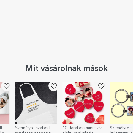
Mit vásárolnak mások
tt
Személyre szabott
10 darabos mini szív
Személyre s