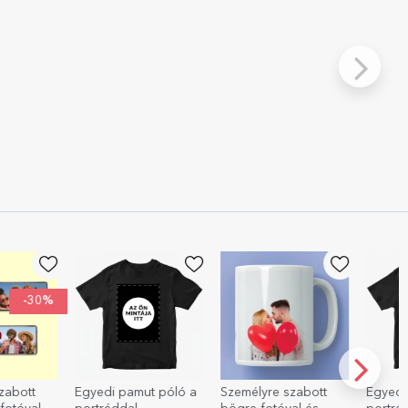
-30%
zabott
Egyedi pamut póló a
Személyre szabott
Egyedi