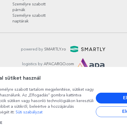
Személyre szabott
párnák
Személyre szabott
naptárak
powered by
SMARTLY.ro
logistics by
APACARGO.com
l sütiket használ
emélyre szabott tartalom megjelenítése, sütiket vagy
használunk. Az „Elfogadás” gombra kattintva
E
ciók sütiken vagy hasonló technológiákon keresztüli
bbet a sütikről, beleértve a hozzájárulás
București
, strada
Copilului nr. 6-12, parter
,
Sector 1
, cod posta
El
égét itt:
Süti szabályzat
www.stargift.hu
STARGIFT SRL
, cod fiscal
40077992
SE