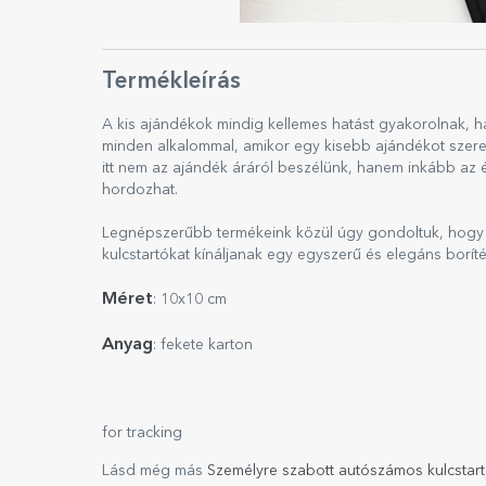
Termékleírás
A kis ajándékok mindig kellemes hatást gyakorolnak, 
minden alkalommal, amikor egy kisebb ajándékot szeret
itt nem az ajándék áráról beszélünk, hanem inkább az ér
hordozhat.
Legnépszerűbb termékeink közül úgy gondoltuk, hogy 
kulcstartókat kínáljanak egy egyszerű és elegáns borít
Méret
: 10x10 cm
Anyag
: fekete karton
for tracking
Lásd még más
Személyre szabott autószámos kulcstar