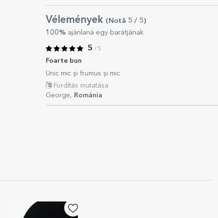
Vélemények
(Notă
5
/ 5
)
100%
ajánlaná egy barátjának
5
/ 5
Foarte bun
Unic mic și frumus și mic
Fordítás mutatása
George,
Románia