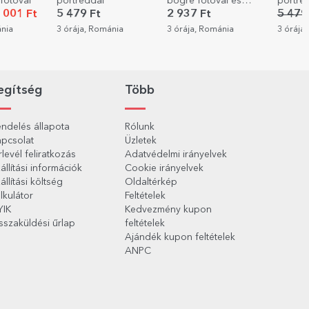
 fotóval
portréddal
bögre fotóval és
portréf
szöveggel
szöveg
 001 Ft
5 479 Ft
2 937 Ft
5 479
ánia
3 órája, Románia
3 órája, Románia
3 órája
egítség
Több
ndelés állapota
Rólunk
pcsolat
Üzletek
rlevél feliratkozás
Adatvédelmi irányelvek
állítási információk
Cookie irányelvek
állítási költség
Oldaltérkép
lkulátor
Feltételek
YIK
Kedvezmény kupon
sszaküldési űrlap
feltételek
Ajándék kupon feltételek
ANPC