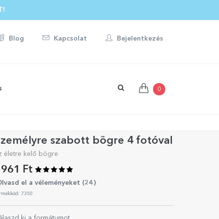
BOTT AJÁNDÉKRA ☀️
T!
Blog
Kapcsolat
Bejelentkezés
s
0
zemélyre szabott bögre 4 fotóval
z életre kelő bögre
961 Ft
lvasd el a véleményeket (
24
)
rmékkód: 7350
álaszd ki a formátumot