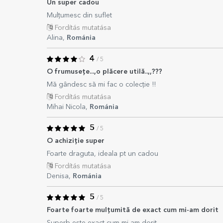
Un super cadou
Mulțumesc din suflet
Fordítás mutatása
Alina,
Románia
4
/ 5
O frumusețe...,o plăcere utilă..,,???
Mă gândesc să mi fac o colecție !!
Fordítás mutatása
Mihai Nicola,
Románia
5
/ 5
O achiziție super
Foarte draguta, ideala pt un cadou
Fordítás mutatása
Denisa,
Románia
5
/ 5
Foarte foarte mulțumită de exact cum mi-am dorit