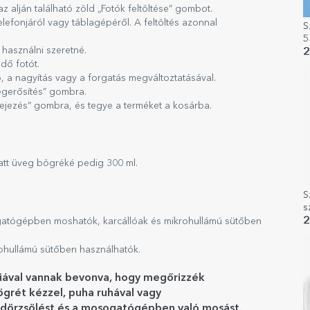
 alján található zöld „Fotók feltöltése” gombot.
lefonjáról vagy táblagépéről. A feltöltés azonnal
S
5
 használni szeretné.
2
ndő fotót.
, a nagyítás vagy a forgatás megváltoztatásával.
egerősítés” gombra.
efejezés” gombra, és tegye a terméket a kosárba.
att üveg bögréké pedig 300 ml.
S
s
S
2
atógépben moshatók, karcállóak és mikrohullámú sütőben
ohullámú sütőben használhatók.
liával vannak bevonva, hogy megőrizzék
grét kézzel, puha ruhával vagy
ott dörzsölést és a mosogatógépben való mosást.