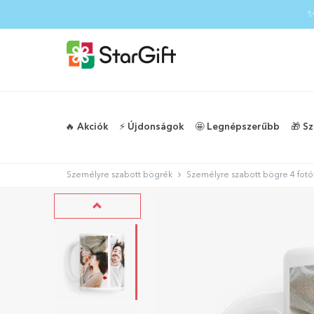
NYÁRI KIÁRUSÍTÁS
✨
🔥 Akciók
⚡️ Újdonságok
🤩 Legnépszerűbb
🎁 S
Személyre szabott bögrék
Személyre szabott bögre 4 fotó