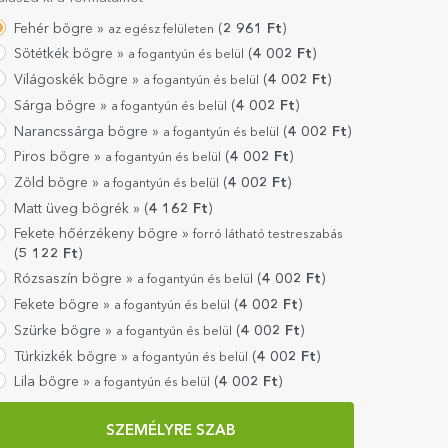
Fehér bögre »
(
2 961
Ft
)
az egész felületen
Sötétkék bögre »
(
4 002
Ft
)
a fogantyún és belül
Világoskék bögre »
(
4 002
Ft
)
a fogantyún és belül
Sárga bögre »
(
4 002
Ft
)
a fogantyún és belül
Narancssárga bögre »
(
4 002
Ft
)
a fogantyún és belül
Piros bögre »
(
4 002
Ft
)
a fogantyún és belül
Zöld bögre »
(
4 002
Ft
)
a fogantyún és belül
Matt üveg bögrék »
(
4 162
Ft
)
Fekete hőérzékeny bögre »
forró látható testreszabás
(
5 122
Ft
)
Rózsaszín bögre »
(
4 002
Ft
)
a fogantyún és belül
Fekete bögre »
(
4 002
Ft
)
a fogantyún és belül
Szürke bögre »
(
4 002
Ft
)
a fogantyún és belül
Türkizkék bögre »
(
4 002
Ft
)
a fogantyún és belül
Lila bögre »
(
4 002
Ft
)
a fogantyún és belül
SZEMÉLYRE SZAB