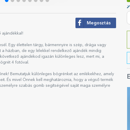
Megosztás
ő ajándékkal!
sél. Egy élettelen tárgy, bármennyire is szép, drága vagy
at a házban, de egy lélekkel rendelkező ajándék mindig
következő ajándékod igazán különleges lesz, mert mi, a
ögrét 4 fotóval.
ttőnek! Bemutatjuk különleges bögrénket az emlékekhez, amely
E
eit. És mivel Önnek kell meghatároznia, hogy a végső termék
a személyre szabás gomb segítségével saját maga személyre