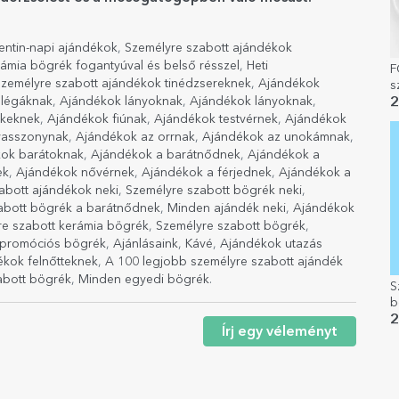
ntin-napi ajándékok
,
Személyre szabott ajándékok
rámia bögrék fogantyúval és belső résszel
,
Heti
F
zemélyre szabott ajándékok tinédzsereknek
,
Ajándékok
s
s
llégáknak
,
Ajándékok lányoknak
,
Ajándékok lányoknak
,
2
ekeknek
,
Ajándékok fiúnak
,
Ajándékok testvérnek
,
Ajándékok
yasszonynak
,
Ajándékok az orrnak
,
Ajándékok az unokámnak
,
ok barátoknak
,
Ajándékok a barátnődnek
,
Ajándékok a
ek
,
Ajándékok nővérnek
,
Ajándékok a férjednek
,
Ajándékok a
abott ajándékok neki
,
Személyre szabott bögrék neki
,
abott bögrék a barátnődnek
,
Minden ajándék neki
,
Ajándékok
re szabott kerámia bögrék
,
Személyre szabott bögrék
,
 promóciós bögrék
,
Ajánlásaink
,
Kávé
,
Ajándékok utazás
ékok felnőtteknek
,
A 100 legjobb személyre szabott ajándék
abott bögrék
,
Minden egyedi bögrék
.
S
b
2
Írj egy véleményt