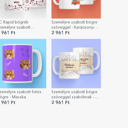
C Rapid bögrék
Személyre szabott bögre
zemélyre szabott
szöveggel - Karácsonyi
zöveggel - Lila szívek
éjszaka
 961 Ft
2 961 Ft
zemélyre szabott fotós
Személyre szabott bögre
ögre - Macska
szöveggel szabóknak -
Varrókészlet
 961 Ft
2 961 Ft