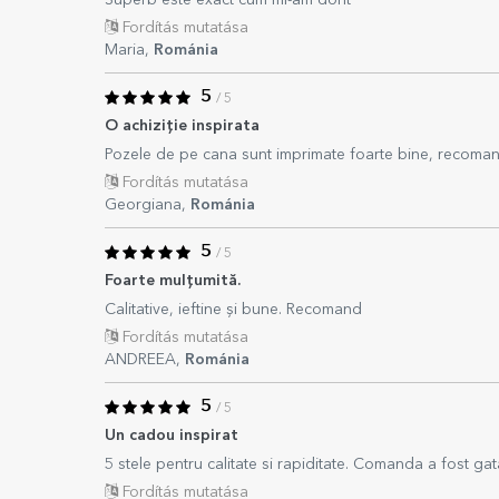
Superb este exact cum mi-am dorit
Fordítás mutatása
Maria,
Románia
5
/ 5
O achiziție inspirata
Pozele de pe cana sunt imprimate foarte bine, recomand
Fordítás mutatása
Georgiana,
Románia
5
/ 5
Foarte mulțumită.
Calitative, ieftine și bune. Recomand
Fordítás mutatása
ANDREEA,
Románia
5
/ 5
Un cadou inspirat
5 stele pentru calitate si rapiditate. Comanda a fost ga
Fordítás mutatása