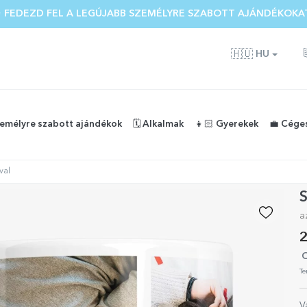
 🌴 AKÁR 40%-OS KEDVEZMÉNY TÖBB MINT 100 SZEMÉLYRE SZA
 FEDEZD FEL A LEGÚJABB SZEMÉLYRE SZABOTT AJÁNDÉKOKA
🇭🇺
HU
zemélyre szabott ajándékok
🗓️ Alkalmak
👧🏻 Gyerekek
💼 Cége
val
S
a
2
O
Te
V