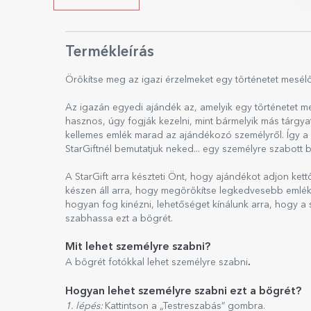
Termékleírás
Örökítse meg az igazi érzelmeket egy történetet mesél
Az igazán egyedi ajándék az, amelyik egy történetet me
hasznos, úgy fogják kezelni, mint bármelyik más tárgy
kellemes emlék marad az ajándékozó személyről. Így a 
StarGiftnél bemutatjuk neked... egy személyre szabott b
A StarGift arra készteti Önt, hogy ajándékot adjon ke
készen áll arra, hogy megörökítse legkedvesebb emlék
hogyan fog kinézni, lehetőséget kínálunk arra, hogy 
szabhassa ezt a bögrét.
Mit lehet személyre szabni?
.
A bögrét fotókkal lehet személyre szabni
Hogyan lehet személyre szabni ezt a bögrét?
1. lépés:
Kattintson a „Testreszabás” gombra.