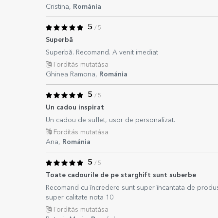
Cristina,
Románia
5
/ 5
Superbă
Superbă. Recomand. A venit imediat
Fordítás mutatása
Ghinea Ramona,
Románia
5
/ 5
Un cadou inspirat
Un cadou de suflet, usor de personalizat.
Fordítás mutatása
Ana,
Románia
5
/ 5
Toate cadourile de pe starghift sunt suberbe
Recomand cu încredere sunt super încantata de produse
super calitate nota 10
Fordítás mutatása