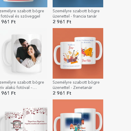
zemélyre szabott bögre
Személyre szabott bögre
 fotóval és szöveggel
üzenettel - francia tanár
 961 Ft
2 961 Ft
zemélyre szabott bögre
Személyre szabott bögre
zív alakú fotóval –
üzenettel - Zenetanár
zeretlek!
 961 Ft
2 961 Ft