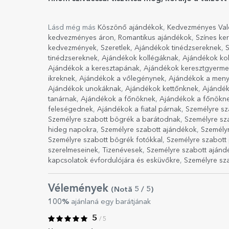
Lásd még más
Köszönő ajándékok
,
Kedvezményes Vale
kedvezményes áron
,
Romantikus ajándékok
,
Színes ke
kedvezmények
,
Szeretlek
,
Ajándékok tinédzsereknek
,
S
tinédzsereknek
,
Ajándékok kollégáknak
,
Ajándékok ko
Ajándékok a keresztapának
,
Ajándékok keresztgyerm
ikreknek
,
Ajándékok a vőlegénynek
,
Ajándékok a men
Ajándékok unokáknak
,
Ajándékok kettőnknek
,
Ajándék
tanárnak
,
Ajándékok a főnöknek
,
Ajándékok a főnökn
feleségednek
,
Ajándékok a fiatal párnak
,
Személyre sz
Személyre szabott bögrék a barátodnak
,
Személyre sz
hideg napokra
,
Személyre szabott ajándékok
,
Személy
Személyre szabott bögrék fotókkal
,
Személyre szabott
szerelmeseinek
,
Tizenévesek
,
Személyre szabott ajánd
kapcsolatok évfordulójára és esküvőkre
,
Személyre sz
Vélemények
(Notă
5
/ 5
)
100%
ajánlaná egy barátjának
5
/ 5