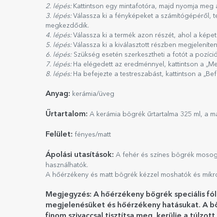
2. lépés:
Kattintson egy mintafotóra, majd nyomja meg az
3. lépés:
Válassza ki a fényképeket a számítógépéről, te
megkezdődik.
4. lépés:
Válassza ki a termék azon részét, ahol a képet
5. lépés:
Válassza ki a kiválasztott részben megjeleníte
6. lépés:
Szükség esetén szerkesztheti a fotót a pozíció
7. lépés:
Ha elégedett az eredménnyel, kattintson a „M
8. lépés:
Ha befejezte a testreszabást, kattintson a „B
Anyag:
kerámia/üveg
Űrtartalom:
A kerámia bögrék űrtartalma 325 ml, a m
Felület:
fényes/matt
Ápolási utasítások:
A fehér és színes bögrék mosog
használhatók.
A hőérzékeny és matt bögrék kézzel moshatók és mikr
Megjegyzés: A hőérzékeny bögrék speciális fó
megjelenésüket és hőérzékeny hatásukat. A bö
finom szivaccsal tisztítsa meg, kerülje a túlz