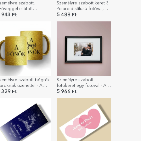
zemélyre szabott,
Személyre szabott keret 3
zöveggel ellátott
Polaroid stílusú fotóval, 27
zületésnapi pohár –
x 17 cm
 943 Ft
5 488 Ft
abuloasa
zemélyre szabott bögrék
Személyre szabott
ároknak üzenettel - A
fotókeret egy fotóval - A4-
őnök és az igazi főnök
es fekvő passe-partout
 329 Ft
5 966 Ft