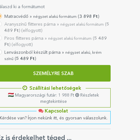
álaszd ki a formátumot
Matracvédő »
(
3 898
Ft
)
négyzet alakú formátum
Aranyszínű flitteres párna »
(
5
négyzet alakú formátum
489
Ft
) (elfogyott)
Piros flitteres párna »
(
5 489
négyzet alakú formátum
Ft
) (elfogyott)
Lenvászonból készült párna »
négyzet alakú, krém
(
5 489
Ft
)
színű
SZEMÉLYRE SZAB
Szállítási lehetőségek
Magyarországi futár: 1 988 Ft
Részletek
megtekintése
Kapcsolat
Kérdése van? Írjon nekünk itt, és gyorsan válaszolunk.
z is érdekelhet téged ...