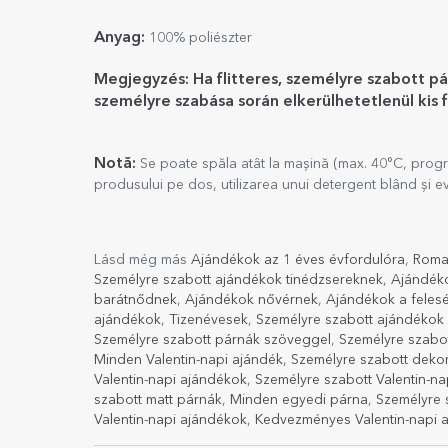
Anyag:
100% poliészter
Megjegyzés: Ha flitteres, személyre szabott pá
személyre szabása során elkerülhetetlenül kis 
Notă:
Se poate spăla atât la mașină (max. 40°C, progr
produsului pe dos, utilizarea unui detergent blând și evi
Lásd még más
Ajándékok az 1 éves évfordulóra
,
Roma
Személyre szabott ajándékok tinédzsereknek
,
Ajándéko
barátnődnek
,
Ajándékok nővérnek
,
Ajándékok a fele
ajándékok
,
Tizenévesek
,
Személyre szabott ajándékok 
Személyre szabott párnák szöveggel
,
Személyre szabot
Minden Valentin-napi ajándék
,
Személyre szabott dekor
Valentin-napi ajándékok
,
Személyre szabott Valentin-n
szabott matt párnák
,
Minden egyedi párna
,
Személyre 
Valentin-napi ajándékok
,
Kedvezményes Valentin-napi 