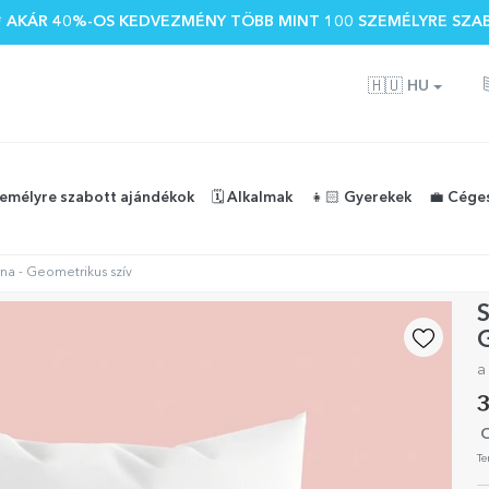
 🌴 AKÁR 40%-OS KEDVEZMÉNY TÖBB MINT 100 SZEMÉLYRE SZA
🇭🇺
HU
zemélyre szabott ajándékok
🗓️ Alkalmak
👧🏻 Gyerekek
💼 Cége
na - Geometrikus szív
S
G
a
3
O
Te