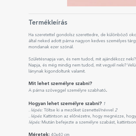
Termékleírás
Ha szeretettel gondolsz szerettedre, de különböző oko
által neked adott párna nagyon kedves személyes tárgy
mondanak ezer szónál.
Születésnapja van, és nem tudod, mit ajándékozz neki?
Napja, és még mindig nem tudod, mit vegyél neki? Velü
lánynak kigondoltunk valamit.
Mit lehet személyre szabni?
.
A párna szöveggel személyre szabható
Hogyan lehet személyre szabni?
1
. lépés:
Töltse ki a mezőket üzenettel/névvel
2
. lépés
: Kattintson az előnézetre, hogy megnézze, hog
lépés:
Miután befejezte a személyre szabást, kattintso
Méretek:
40x40 cm