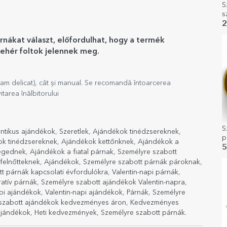
S
s
s
2
F
rnákat választ, előfordulhat, hogy a termék
fehér foltok jelennek meg.
am delicat), cât și manual. Se recomandă întoarcerea
tarea înălbitorului
S
ntikus ajándékok
,
Szeretlek
,
Ajándékok tinédzsereknek
,
p
k tinédzsereknek
,
Ajándékok kettőnknek
,
Ajándékok a
f
5
ségednek
,
Ajándékok a fiatal párnak
,
Személyre szabott
felnőtteknek
,
Ajándékok
,
Személyre szabott párnák pároknak
,
t párnák kapcsolati évfordulókra
,
Valentin-napi párnák
,
atív párnák
,
Személyre szabott ajándékok Valentin-napra
,
api ajándékok
,
Valentin-napi ajándékok
,
Párnák
,
Személyre
szabott ajándékok kedvezményes áron
,
Kedvezményes
ajándékok
,
Heti kedvezmények
,
Személyre szabott párnák
.