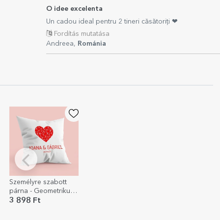
O idee excelenta
Un cadou ideal pentru 2 tineri căsătoriți ❤
Fordítás mutatása
Andreea,
Románia
Személyre szabott
párna - Geometrikus
szív
3 898 Ft