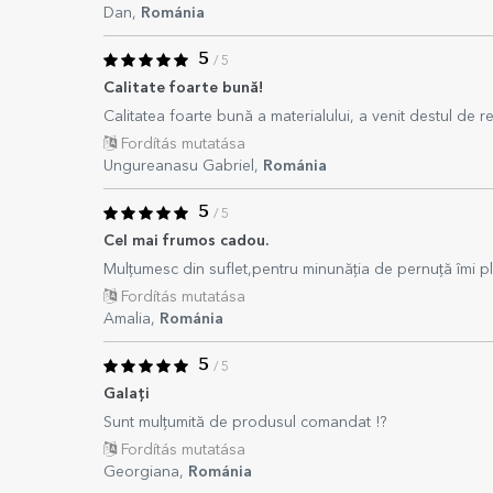
Dan,
Románia
5
/ 5
Calitate foarte bună!
Calitatea foarte bună a materialului, a venit destul de r
Fordítás mutatása
Ungureanasu Gabriel,
Románia
5
/ 5
Cel mai frumos cadou.
Mulțumesc din suflet,pentru minunăția de pernuță îmi pl
Fordítás mutatása
Amalia,
Románia
5
/ 5
Galați
Sunt mulțumită de produsul comandat !?
Fordítás mutatása
Georgiana,
Románia