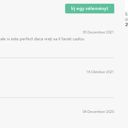
Írj egy véleményt
S
c
ü
2
é
05 December 2021
le si este perfect daca vreți sa il faceti cadou
18 Október 2021
04 December 2020