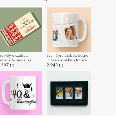
zemélyre szabott
Személyre szabott bögre
sokoládé névvel és
3 Polaroid-stílusú fotóval
zenettel - Klasszikus
 307 Ft
2 943 Ft
arácsony