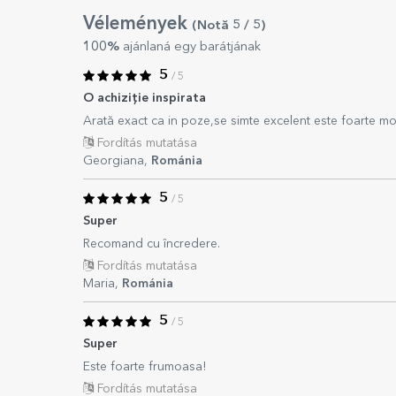
Vélemények
(Notă
5
/ 5
)
100%
ajánlaná egy barátjának
5
/ 5
O achiziție inspirata
Arată exact ca in poze,se simte excelent este foarte moa
Fordítás mutatása
Georgiana,
Románia
5
/ 5
Super
Recomand cu încredere.
Fordítás mutatása
Maria,
Románia
5
/ 5
Super
Este foarte frumoasa!
Fordítás mutatása