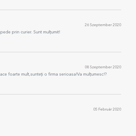
26 Szeptember 2020
epede prin curier. Sunt mulțumit!
08 Szeptember 2020
ace foarte mult,sunteți o firma serioasa!Va mulțumesc!?
05 Február 2020