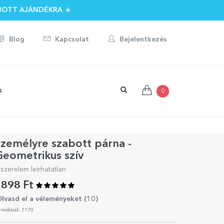
BOTT AJÁNDÉKRA ☀️
Blog
Kapcsolat
Bejelentkezés
s
0
zemélyre szabott párna -
eometrikus szív
 szerelem leírhatatlan
898 Ft
lvasd el a véleményeket (
10
)
rmékkód: 7170