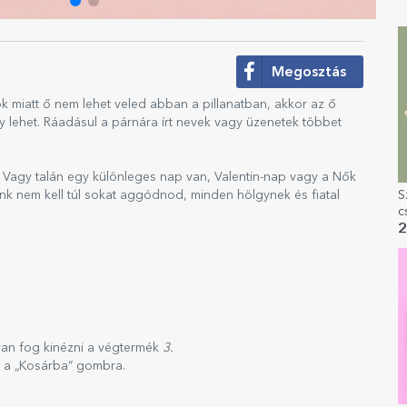
Megosztás
k miatt ő nem lehet veled abban a pillanatban, akkor az ő
 lehet. Ráadásul a párnára írt nevek vagy üzenetek többet
 Vagy talán egy különleges nap van, Valentin-nap vagy a Nők
S
nk nem kell túl sokat aggódnod, minden hölgynek és fiatal
c
ü
2
k
yan fog kinézni a végtermék
3.
n a „Kosárba” gombra.