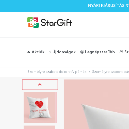
NYÁRI KIÁRUSÍTÁS
🔥 Akciók
⚡️ Újdonságok
🤩 Legnépszerűbb
🎁 S
Személyre szabott dekoratív párnák
Személyre szabott pár