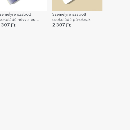
zemélyre szabott
Személyre szabott
sokoládé névvel és
csokoládé pároknak
zenettel - Karácsonyi
 307 Ft
2 307 Ft
jszaka