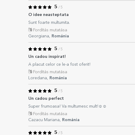
5
/ 5
O idee neasteptata
Sunt foarte multumita.
Fordítás mutatása
Georgiana,
Románia
5
/ 5
Un cadou inspirat!
A placut celor ce le-a fost oferit!
Fordítás mutatása
Loredana,
Románia
5
/ 5
Un cadou perfect
Super frumoasa! Va multumesc mult!☺️☺️
Fordítás mutatása
Cazacu Mariana,
Románia
5
/ 5