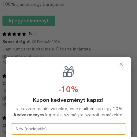
100%
ajánlaná egy barátjának
Írj egy véleményt
5
/ 5
Super drăguț
08 Február 2026
L-am cumpărat iubitei mele. E foarte încântată
Fordítás mutatása
×
Gabriel Matei,
Románia
🎁
5
/ 5
Cadou minunat
27 Június 2020
-10%
Un cadou personalizat foarte apreciat!
Fordítás mutatása
Kupon kedvezményt kapsz!
Maria P.,
Románia
Iratkozzon fel hírlevelünkre, és e-mailben kap egy
10%
kedvezményes
kupont a személyre szabott termékekre.
5
/ 5
O achizitie fun
25 Augusztus 2019
Ok ideea si realizarea. A venit si repede prin curier. Recomand. Ca