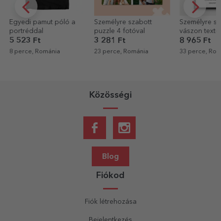
Egyedi pamut póló a
Személyre szabott
Személyre sz
portréddal
puzzle 4 fotóval
vászon textel
fotóval – Ap
5 523 Ft
3 281 Ft
8 965 Ft
8 perce, Románia
23 perce, Románia
33 perce, Rom
Közösségi
Blog
Fiókod
Fiók létrehozása
Bejelentkezés