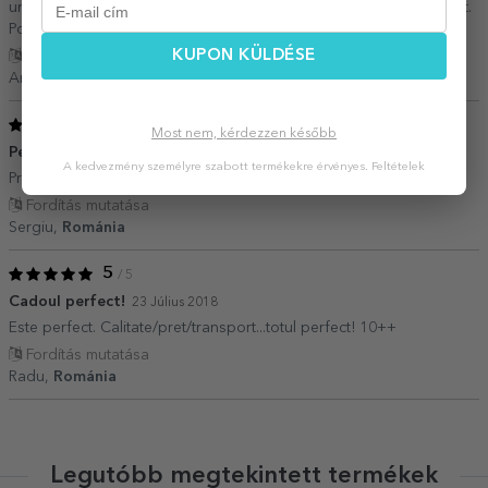
un minus, ar fi putut veni intr-o cutie, mai usor de ambalat si daruit.
Poate introduceti asta ca optiune la cadou! ?
KUPON KÜLDÉSE
Fordítás mutatása
Andrei,
Románia
5
/ 5
Most nem, kérdezzen később
Perfect
18 Augusztus 2019
A kedvezmény személyre szabott termékekre érvényes.
Feltételek
Profesioniști ca de obicei
Fordítás mutatása
Sergiu,
Románia
5
/ 5
Cadoul perfect!
23 Július 2018
Este perfect. Calitate/pret/transport...totul perfect! 10++
Fordítás mutatása
Radu,
Románia
Legutóbb megtekintett termékek