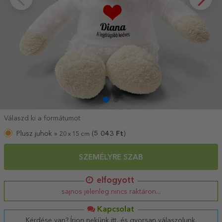
Válaszd ki a formátumot
Plusz juhok »
(
5 043
Ft
)
20 x 15 cm
SZEMÉLYRE SZAB
elfogyott
sajnos jelenleg nincs raktáron...
Kapcsolat
Kérdése van? Írjon nekünk itt, és gyorsan válaszolunk.