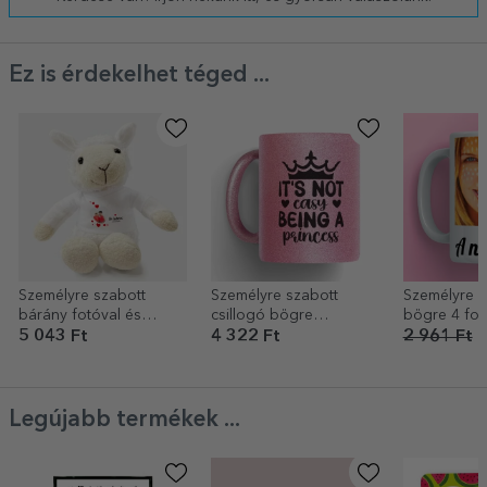
Ez is érdekelhet téged ...
Személyre szabott
Személyre szabott
Személyre s
bárány fotóval és
csillogó bögre
bögre 4 fot
szerelmes üzenettel
szöveggel - Hercegnő,
üzenettel
5 043 Ft
4 322 Ft
2 961 Ft
1
rózsaszín csillogás
Legújabb termékek ...