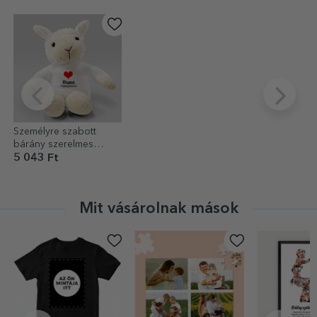
Személyre szabott
bárány szerelmes
névvel
5 043 Ft
Mit vásárolnak mások