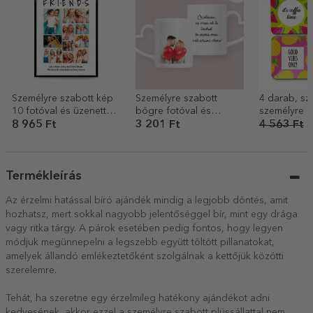
Személyre szabott kép
Személyre szabott
4 darab, sz
10 fotóval és üzenettel
bögre fotóval és
személyre s
– Friends
szöveggel – szív alakú
pohártartó s
8 965 Ft
3 201 Ft
4 563 Ft
3
füllel
Summer
Termékleírás
Az érzelmi hatással bíró ajándék mindig a legjobb döntés, amit
hozhatsz, mert sokkal nagyobb jelentőséggel bír, mint egy drága
vagy ritka tárgy. A párok esetében pedig fontos, hogy legyen
módjuk megünnepelni a legszebb együtt töltött pillanatokat,
amelyek állandó emlékeztetőként szolgálnak a kettőjük közötti
szerelemre.
Tehát, ha szeretne egy érzelmileg hatékony ajándékot adni
kedvesének, akkor ezzel a személyre szabott plüssállattal nem