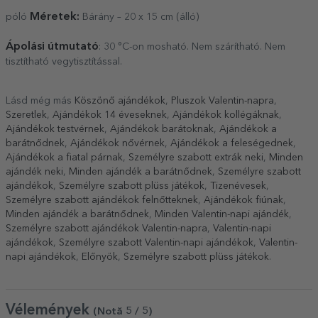
Méretek:
póló
Bárány – 20 x 15 cm (álló)
Ápolási útmutató
: 30 °C-on mosható. Nem szárítható. Nem
tisztítható vegytisztítással.
Lásd még más
Köszönő ajándékok
,
Pluszok Valentin-napra
,
Szeretlek
,
Ajándékok 14 éveseknek
,
Ajándékok kollégáknak
,
Ajándékok testvérnek
,
Ajándékok barátoknak
,
Ajándékok a
barátnődnek
,
Ajándékok nővérnek
,
Ajándékok a feleségednek
,
Ajándékok a fiatal párnak
,
Személyre szabott extrák neki
,
Minden
ajándék neki
,
Minden ajándék a barátnődnek
,
Személyre szabott
ajándékok
,
Személyre szabott plüss játékok
,
Tizenévesek
,
Személyre szabott ajándékok felnőtteknek
,
Ajándékok fiúnak
,
Minden ajándék a barátnődnek
,
Minden Valentin-napi ajándék
,
Személyre szabott ajándékok Valentin-napra
,
Valentin-napi
ajándékok
,
Személyre szabott Valentin-napi ajándékok
,
Valentin-
napi ajándékok
,
Előnyök
,
Személyre szabott plüss játékok
.
Vélemények
(Notă
5
/ 5
)