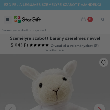
DEZD FEL A LEGÚJABB SZEMÉLYRE SZABOTT AJÁNDÉKOKAT!
0
Személyre szabott plüss játékok
Személyre szabott bárány szerelmes névvel
5 043 Ft
Olvasd el a véleményeket (
5
)
Termékkód: 7444