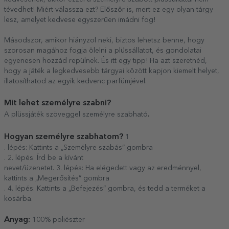
tévedhet! Miért válassza ezt? Először is, mert ez egy olyan tárgy
lesz, amelyet kedvese egyszerűen imádni fog!
Másodszor, amikor hiányzol neki, biztos lehetsz benne, hogy
szorosan magához fogja ölelni a plüssállatot, és gondolatai
egyenesen hozzád repülnek. És itt egy tipp! Ha azt szeretnéd,
hogy a játék a legkedvesebb tárgyai között kapjon kiemelt helyet,
illatosíthatod az egyik kedvenc parfümjével.
Mit lehet személyre szabni?
.
A plüssjáték szöveggel személyre szabható
Hogyan személyre szabhatom?
1
. lépés: Kattints a „Személyre szabás” gombra
. 2. lépés: Írd be a kívánt
nevet/üzenetet. 3. lépés: Ha elégedett vagy az eredménnyel,
kattints a „Megerősítés” gombra
. 4. lépés: Kattints a „Befejezés” gombra, és tedd a terméket a
kosárba.
Anyag:
100% poliészter