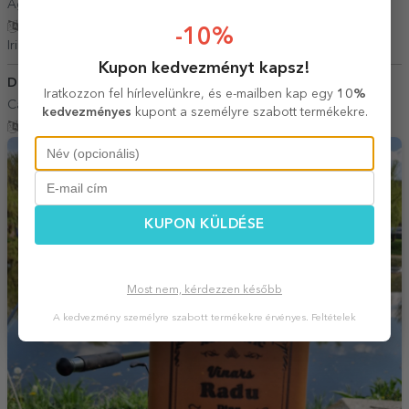
Agenda a ieșit exact cum arată pe site!
Fordítás mutatása
-10%
Irina,
Románia
Kupon kedvezményt kapsz!
Dinu Radu
18 Április 2026
Iratkozzon fel hírlevelünkre, és e-mailben kap egy
10%
Calitate si promtitudine
kedvezményes
kupont a személyre szabott termékekre.
Fordítás mutatása
KUPON KÜLDÉSE
Most nem, kérdezzen később
A kedvezmény személyre szabott termékekre érvényes.
Feltételek