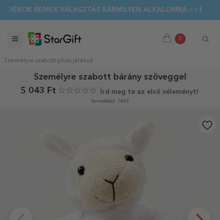
K REMEK VÁLASZTÁS BÁRMILYEN ALKALOMRA 👈 FEDEZD FEL
0
Személyre szabott plüss játékok
Személyre szabott bárány szöveggel
5 043 Ft
Írd meg te az első véleményt!
Termékkód: 7465