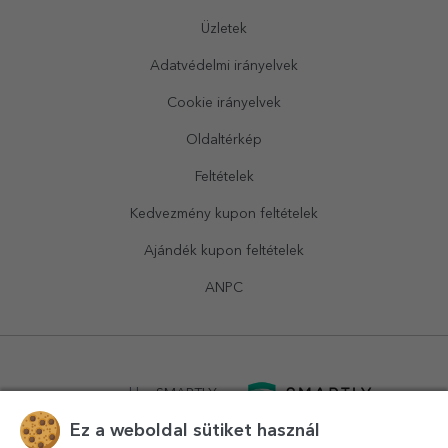
Üzletek
Adatvédelmi irányelvek
Cookie irányelvek
Oldaltérkép
Feltételek
Kedvezmény kupon feltételek
Ajándék kupon feltételek
ANPC
powered by
SMARTLY.ro
Ez a weboldal sütiket használ
logistics by
APACARGO.com