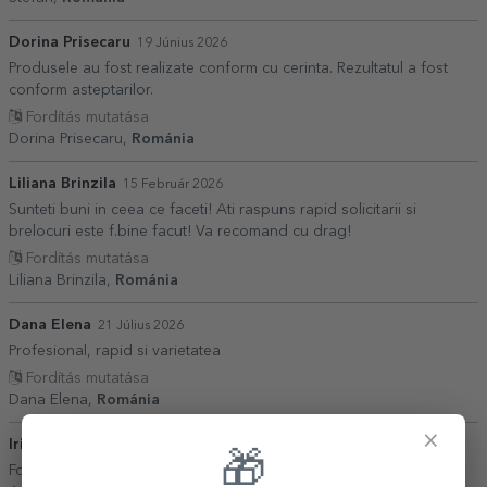
Dorina Prisecaru
19 Június 2026
Produsele au fost realizate conform cu cerinta. Rezultatul a fost
conform asteptarilor.
Fordítás mutatása
Dorina Prisecaru,
Románia
Liliana Brinzila
15 Február 2026
Sunteti buni in ceea ce faceti! Ati raspuns rapid solicitarii si
brelocuri este f.bine facut! Va recomand cu drag!
Fordítás mutatása
Liliana Brinzila,
Románia
Dana Elena
21 Július 2026
Profesional, rapid si varietatea
Fordítás mutatása
Dana Elena,
Románia
×
Irina
17 Május 2026
🎁
Foarte ușor de făcut personalizarea ! Foarte rapida livrarea !