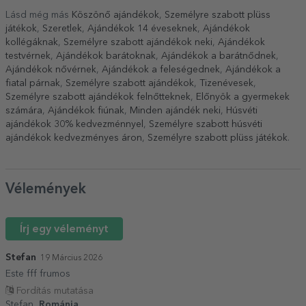
Lásd még más
Köszönő ajándékok
,
Személyre szabott plüss
játékok
,
Szeretlek
,
Ajándékok 14 éveseknek
,
Ajándékok
kollégáknak
,
Személyre szabott ajándékok neki
,
Ajándékok
testvérnek
,
Ajándékok barátoknak
,
Ajándékok a barátnődnek
,
Ajándékok nővérnek
,
Ajándékok a feleségednek
,
Ajándékok a
fiatal párnak
,
Személyre szabott ajándékok
,
Tizenévesek
,
Személyre szabott ajándékok felnőtteknek
,
Előnyök a gyermekek
számára
,
Ajándékok fiúnak
,
Minden ajándék neki
,
Húsvéti
ajándékok 30% kedvezménnyel
,
Személyre szabott húsvéti
ajándékok kedvezményes áron
,
Személyre szabott plüss játékok
.
Vélemények
Írj egy véleményt
Stefan
19 Március 2026
Este fff frumos
Fordítás mutatása
Stefan,
Románia