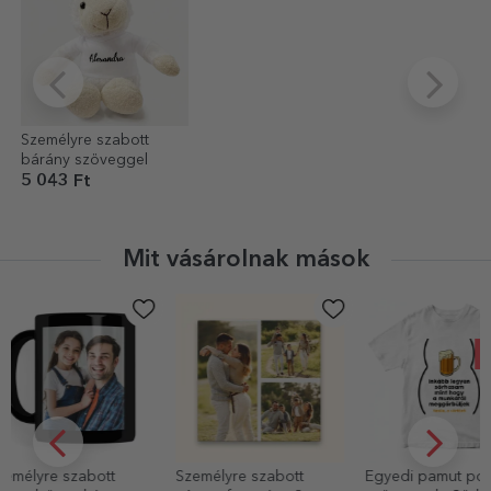
Személyre szabott
bárány szöveggel
5 043 Ft
Mit vásárolnak mások
-30%
Személyre szabott
Egyedi pamut póló
Személyre sz