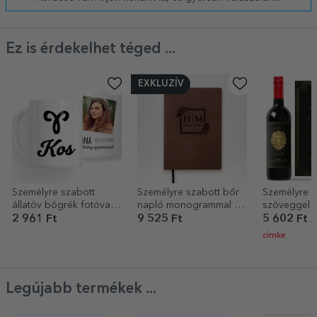
Ez is érdekelhet téged ...
EXKLUZÍV
Személyre szabott
Személyre szabott bőr
Személyre s
állatöv bögrék fotóval
napló monogrammal és
szöveggel é
és szöveggel - Kos
névvel - Elegáns
jelével - Or
2 961 Ft
9 525 Ft
5 602 Ft
/
címke
Legújabb termékek ...