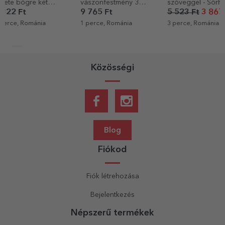
vászonfestmény 3
szöveggel - Sörhas
hátizsák a sa
fotóval
tervezésedde
9 765 Ft
5 523 Ft
3 867 Ft
3 922 Ft
1 perce, Románia
3 perce, Románia
5 perce, Romá
Közösségi
Blog
Fiókod
Fiók létrehozása
Bejelentkezés
Népszerű termékek