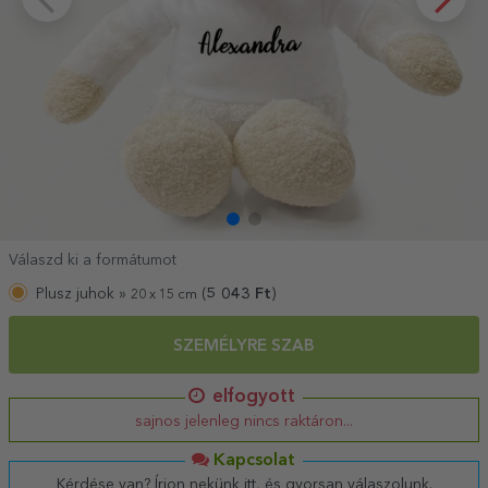
Válaszd ki a formátumot
Plusz juhok »
(
5 043
Ft
)
20 x 15 cm
SZEMÉLYRE SZAB
elfogyott
sajnos jelenleg nincs raktáron...
Kapcsolat
Kérdése van? Írjon nekünk itt, és gyorsan válaszolunk.