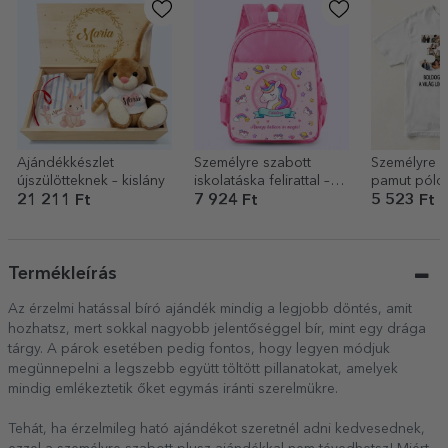
Ajándékkészlet
Személyre szabott
Személyre s
újszülötteknek – kislány
iskolatáska felirattal –
pamut póló
Unicorn
és üzenettel
21 211 Ft
7 924 Ft
5 523 Ft
Termékleírás
Az érzelmi hatással bíró ajándék mindig a legjobb döntés, amit
hozhatsz, mert sokkal nagyobb jelentőséggel bír, mint egy drága
tárgy. A párok esetében pedig fontos, hogy legyen módjuk
megünnepelni a legszebb együtt töltött pillanatokat, amelyek
mindig emlékeztetik őket egymás iránti szerelmükre.
Tehát, ha érzelmileg ható ajándékot szeretnél adni kedvesednek,