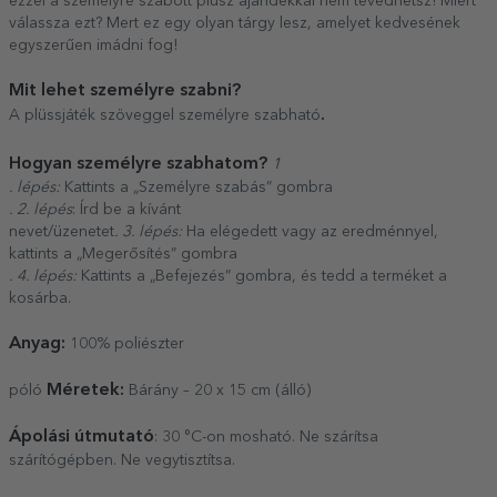
ezzel a személyre szabott plusz ajándékkal nem tévedhetsz! Miért
válassza ezt? Mert ez egy olyan tárgy lesz, amelyet kedvesének
egyszerűen imádni fog!
Mit lehet személyre szabni?
.
A plüssjáték szöveggel személyre szabható
Hogyan személyre szabhatom?
1
. lépés:
Kattints a „Személyre szabás” gombra
. 2. lépés
: Írd be a kívánt
nevet/üzenetet
. 3. lépés:
Ha elégedett vagy az eredménnyel,
kattints a „Megerősítés” gombra
. 4. lépés:
Kattints a „Befejezés” gombra, és tedd a terméket a
kosárba.
Anyag:
100% poliészter
Méretek:
póló
Bárány – 20 x 15 cm (álló)
Ápolási útmutató
: 30 °C-on mosható. Ne szárítsa
szárítógépben. Ne vegytisztítsa.