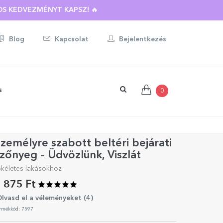
S KEDVEZMÉNYT KAPSZ! 🔥
Blog
Kapcsolat
Bejelentkezés
s
0
zemélyre szabott beltéri bejárati
zőnyeg – Üdvözlünk, Viszlát
ökéletes lakásokhoz
 875 Ft
lvasd el a véleményeket (
4
)
rmékkód: 7597