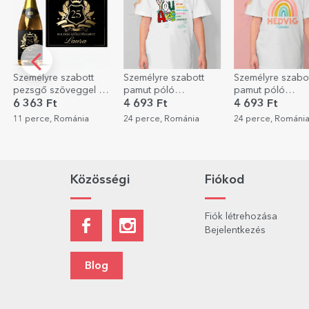
Személyre szabott
Személyre szabott
Személyre szabo
pamut póló
pamut póló
eszpresszócsész
gyerekeknek
gyerekeknek névvel -
fotóval és szöve
4 693 Ft
4 693 Ft
2 704 Ft
1 622
iskolába, bátorító
Szivárvány
24 perce, Románia
24 perce, Románia
51 perce, Románi
felirattal - Te vagy
Közösségi
Fiókod
Fiók létrehozása
Bejelentkezés
Blog