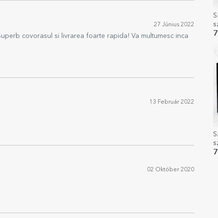
S
s
27 Június 2022
H
7
uperb covorasul si livrarea foarte rapida! Va multumesc inca
13 Február 2022
S
s
E
7
02 Október 2020