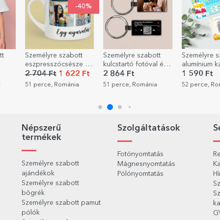
-40%
tt
Személyre szabott
Személyre szabható
Egyéni rend
e 4
kulcstartó fotóval és
alumínium kártya,
ess pánikba
ggel
QR-kóddal – A mi
kétoldalas üzenettel –
 Ft
2 864 Ft
1 590 Ft
7 875 Ft
dalunk
Boldog
a
51 perce, Románia
52 perce, Románia
1 órája, Rom
születésnapot!
Népszerű
Szolgáltatások
S
termékek
Fotónyomtatás
Re
Személyre szabott
Mágnesnyomtatás
Ka
ajándékok
Pólónyomtatás
Hí
Személyre szabott
Sz
bögrék
Sz
Személyre szabott pamut
ka
pólók
G