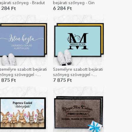
ejárati szőnyeg - Bradut
bejárati szőnyeg - Gin
 284 Ft
6 284 Ft
zemélyre szabott bejárati
Személyre szabott bejárati
zőnyeg szöveggel -
szőnyeg szöveggel -
dvözöljük
Monogram
 875 Ft
7 875 Ft