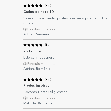
5
/ 5
Cadou de nota 10
Va multumesc pentru profesionalism si promptitudine! S
o data!
Fordítás mutatása
Adina,
Románia
5
/ 5
arata bine
Este ca in descriere
Fordítás mutatása
Adrian,
Románia
5
/ 5
Produs inspirat
Covorașul este util și estetic.
Fordítás mutatása
Melinda,
Románia