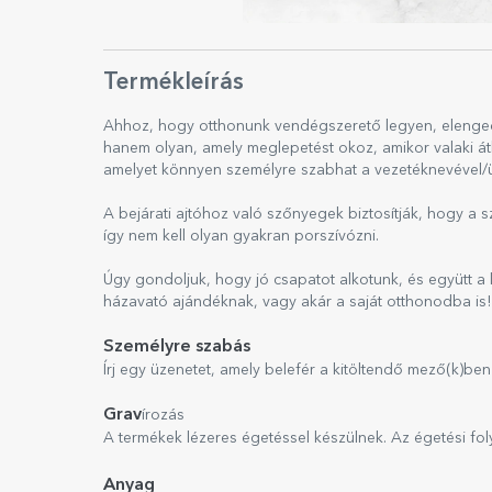
Termékleírás
Ahhoz, hogy otthonunk vendégszerető legyen, elengedh
hanem olyan, amely meglepetést okoz, amikor valaki á
amelyet könnyen személyre szabhat a vezetéknevével/ü
A bejárati ajtóhoz való szőnyegek biztosítják, hogy a s
így nem kell olyan gyakran porszívózni.
Úgy gondoljuk, hogy jó csapatot alkotunk, és együtt a l
házavató ajándéknak, vagy akár a saját otthonodba is!
Személyre szabás
Írj egy üzenetet, amely belefér a kitöltendő mező(k)b
Grav
írozás
A termékek lézeres égetéssel készülnek. Az égetési f
Anyag