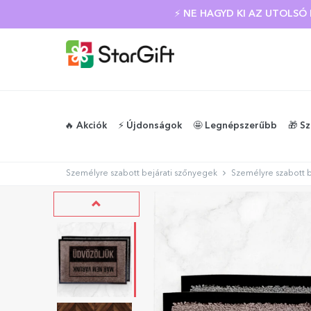
⚡ NE HAGYD KI AZ UTOLS
🔥 Akciók
⚡️ Újdonságok
🤩 Legnépszerűbb
🎁 S
Személyre szabott bejárati szőnyegek
Személyre szabott be