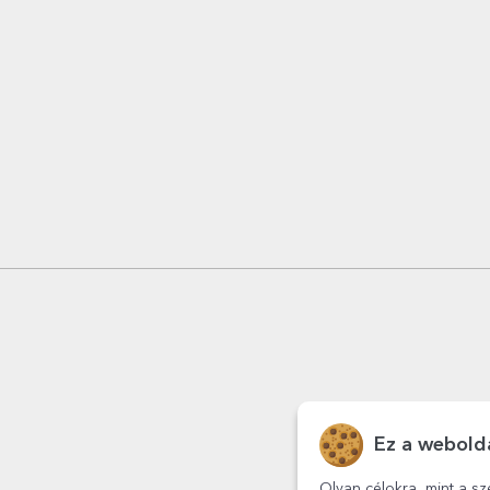
Ez a webolda
Olyan célokra, mint a sz