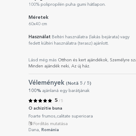
100% polipropilén puha gumi hátlapon.
Méretek
60x40 cm
Használat
Beltéri használatra (lakás bejárata) vagy
fedett kültéri használatra (terasz) ajánlott.
Lásd még más
Otthon és kert ajándékok
,
Személyre sz
Minden ajándék neki
,
Az új ház
.
Vélemények
(Notă
5
/ 5
)
100%
ajánlaná egy barátjának
5
/ 5
O achizitie buna
Foarte frumos,calitate superioara
Fordítás mutatása
Dana,
Románia