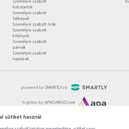
Személyre szabott
Vi
kulcstartók
Személyre szabott
faliképek
Személyre szabott órák
Személyre szabott
kötények
Személyre szabott
párnák
Személyre szabott
naptárak
powered by
SMARTLY.ro
logistics by
APACARGO.com
l sütiket használ
emélyre szabott tartalom megjelenítése, sütiket vagy