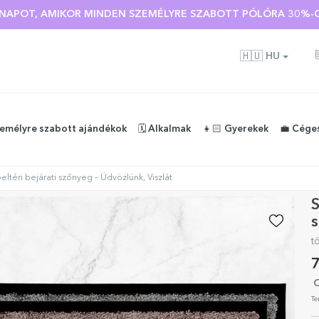
Ó NAPOT, AMIKOR MINDEN SZEMÉLYRE SZABOTT PÓLÓRA 30%-O
🇭🇺
HU
zemélyre szabott ajándékok
🗓️ Alkalmak
👧🏻 Gyerekek
💼 Cége
ltéri bejárati szőnyeg – Üdvözlünk, Viszlát
S
s
t
7
O
Te