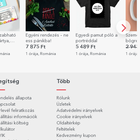
-40%
ezés – ne
Egyedi pamut póló a
Személyre szabott
StarGif
!
portréddal
bögre - hooooot
ajánd
5 489 Ft
2 943 Ft
1 765 Ft
397 F
ánia
1 órája, Románia
1 órája, Románia
1 órája
egítség
Több
ndelés állapota
Rólunk
pcsolat
Üzletek
rlevél feliratkozás
Adatvédelmi irányelvek
állítási információk
Cookie irányelvek
állítási költség
Oldaltérkép
lkulátor
Feltételek
YIK
Kedvezmény kupon