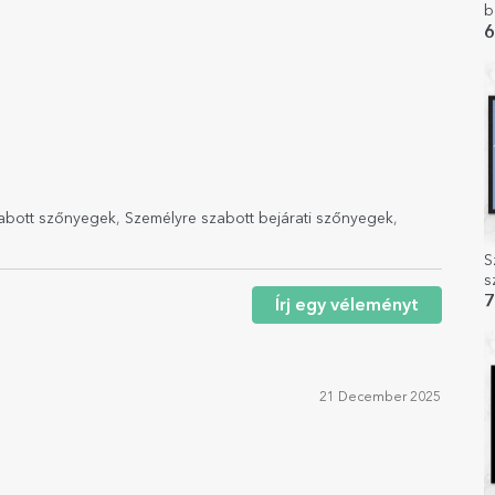
b
6
abott szőnyegek
,
Személyre szabott bejárati szőnyegek
,
S
s
Ü
7
Írj egy véleményt
21 December 2025