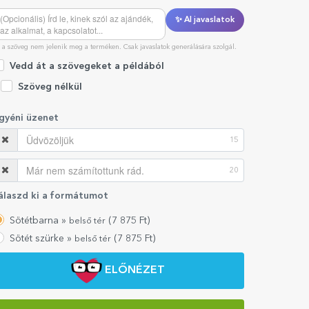
✨ AI javaslatok
 a szöveg nem jelenik meg a terméken. Csak javaslatok generálására szolgál.
Vedd át a szövegeket a példából
Szöveg nélkül
gyéni üzenet
15
20
álaszd ki a formátumot
Sötétbarna »
(
7 875
Ft)
belső tér
Sötét szürke »
(
7 875
Ft)
belső tér
ELŐNÉZET