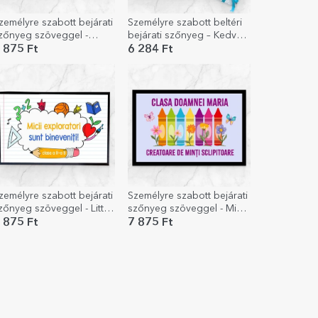
zemélyre szabott bejárati
Személyre szabott beltéri
zőnyeg szöveggel -
bejárati szőnyeg – Kedves
úsvéti nyuszik
Mikulás!
 875 Ft
6 284 Ft
zemélyre szabott bejárati
Személyre szabott bejárati
zőnyeg szöveggel - Little
szőnyeg szöveggel - Miss
xplorers
Teacher
 875 Ft
7 875 Ft