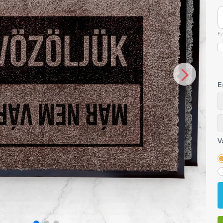
Ez
E
V