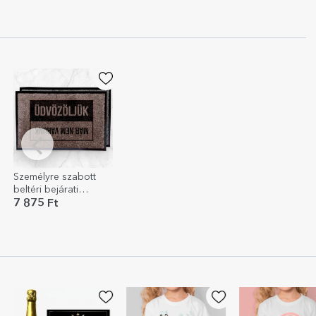
Személyre szabott
beltéri bejárati
szőnyeg – Üdvözlünk,
7 875 Ft
Viszlát