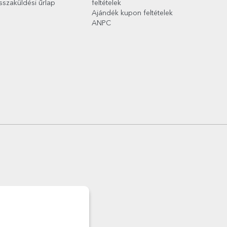
sszaküldési űrlap
feltételek
Ajándék kupon feltételek
ANPC