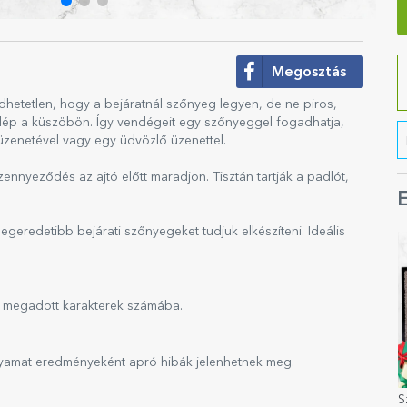
Megosztás
etetlen, hogy a bejáratnál szőnyeg legyen, de ne piros,
tlép a küszöbön. Így vendégeit egy szőnyeggel fogadhatja,
zenetével vagy egy üdvözlő üzenettel.
zennyeződés az ajtó előtt maradjon. Tisztán tartják a padlót,
E
egeredetibb bejárati szőnyegeket tudjuk elkészíteni. Ideális
en megadott karakterek számába.
olyamat eredményeként apró hibák jelenhetnek meg.
S