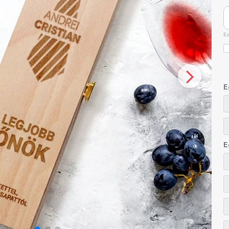
Ez
E
E