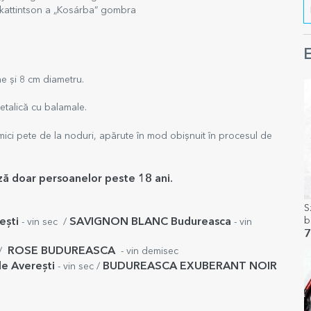
 kattintson a „Kosárba” gombra
E
me și 8 cm diametru.
metalică cu balamale.
 mici pete de la noduri, apărute în mod obișnuit în procesul de
ază doar persoanelor peste 18 ani.
S
b
ești
SAVIGNON BLANC Budureasca
- vin sec /
- vin
ü
7
ROSE
BUDUREASCA
/
- vin demisec
e Averești
BUDUREASCA EXUBERANT NOIR
- vin sec /