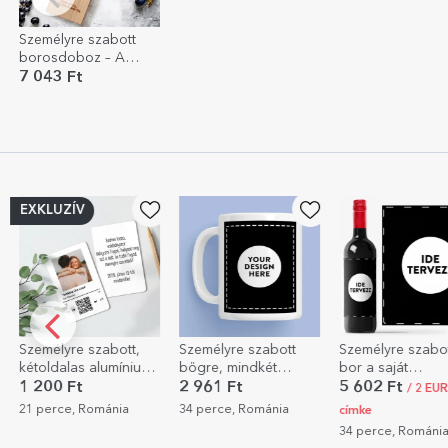
Személyre szabott
borosdoboz – A
legjobb főnök 2
7 043 Ft
Személyre szabott
Személyre szabott
Személyre szabo
bögre, mindkét
bor a saját
beltéri bejárati
oldalán a saját
grafikájával
szőnyeg - Mr & 
2 961 Ft
5 602 Ft
6 324 Ft
/ 2 EUR csak
grafikáddal
34 perce, Románia
35 perce, Románi
címke
34 perce, Románia