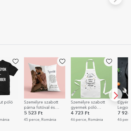
zabott
Személyre szabott
Egyéni rendezés -
Személ
al és
gyermek póló
Legjobb séf
kulcsta
nagy
szöveggel - Bízz
szöveg
4 723 Ft
7 924 Ft
2 882
bennem, tudok főzni
ománia
46 perce, Románia
46 perce, Románia
46 perc