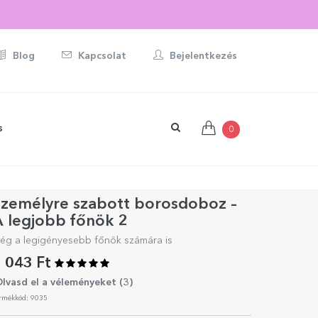
Blog
Kapcsolat
Bejelentkezés
s
0
Személyre szabott borosdoboz –
 legjobb főnök 2
ég a legigényesebb főnök számára is
 043 Ft
lvasd el a véleményeket (
3
)
rmékkód: 9035