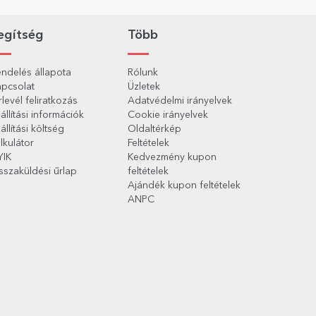
egítség
Több
ndelés állapota
Rólunk
pcsolat
Üzletek
rlevél feliratkozás
Adatvédelmi irányelvek
állítási információk
Cookie irányelvek
állítási költség
Oldaltérkép
lkulátor
Feltételek
YIK
Kedvezmény kupon
sszaküldési űrlap
feltételek
Ajándék kupon feltételek
ANPC