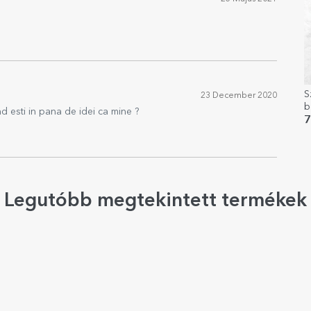
S
23 December 2020
b
d esti in pana de idei ca mine ?
l
7
Legutóbb megtekintett termékek