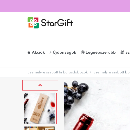
🔥 Akciók
⚡️ Újdonságok
🤩 Legnépszerűbb
🎁 S
Személyre szabott fa borosdobozok
Személyre szabott bo