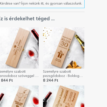
Kérdése van? Írjon nekünk itt, és gyorsan válaszolunk.
z is érdekelhet téged ...
zemélyre szabott
Személyre szabott
orosdoboz szöveggel és
pezsgődoboz - Boldog
zenettel - Szerelem
születésnapot ajándék
 844 Ft
8 244 Ft