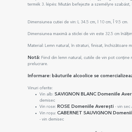
termék 3. lépés: Miután befejezte a személyre szabást,
Dimensiunea cutiei de vin: L 34.5 cm, l 10 cm, Î 9.5 cm.
Dimensiunea maximă a sticlei de vin este 32.5 cm înălți
Material: Lemn natural, în straturi, finisat, închizătoare 
Notă:
Fiind din lemn natural, cutiile de vin pot conține
prelucrare.
Informare
: băuturile alcoolice se comercialize
Vinuri oferite:
SAVIGNON BLANC Domeniile Aver
Vin alb:
demisec
ROSE Domeniile Averești
Vin rose:
- vin sec 
CABERNET SAUVIGNON Domeniil
Vin roșu:
- vin demisec