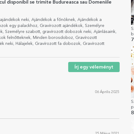
ocul disponibil se trimite Budureasca sau Domeniile
 ajándékok neki
,
Ajándékok a főnöknek
,
Ajándékok a
ozok egy palackhoz
,
Gravírozott ajándékok
,
Személyre
S
ok
,
Személyre szabott, gravírozott dobozok neki
,
Ajánlásaink
,
b
kok felnőtteknek
,
Minden borosdoboz
,
Gravírozott
é
7
ék neki
,
Hálajelek
,
Gravírozott fa dobozok
,
Gravírozott
Írj egy véleményt
06 Április 2025
S
p
8
25 Május 2021