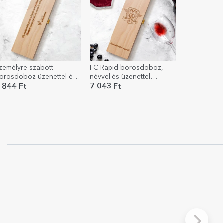
zemélyre szabott
FC Rapid borosdoboz,
orosdoboz üzenettel és
névvel és üzenettel
ogóval
személyre szabva
 844 Ft
7 043 Ft