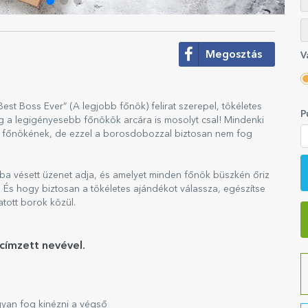
Megosztás
V
st Boss Ever” (A legjobb főnök) felirat szerepel, tökéletes
P
 a legigényesebb főnökök arcára is mosolyt csal! Mindenki
 a főnökének, de ezzel a borosdobozzal biztosan nem fog
ba vésett üzenet adja, és amelyet minden főnök büszkén őriz
l. És hogy biztosan a tökéletes ajándékot válassza, egészítse
atott borok közül.
címzett nevével.
gyan fog kinézni a végső