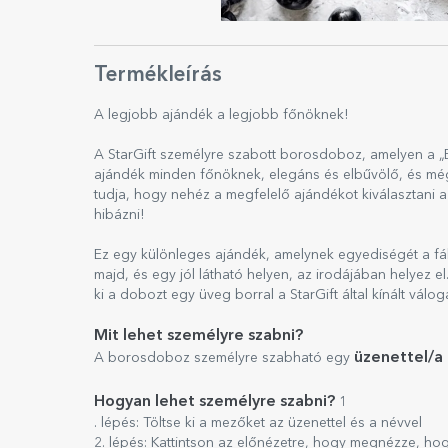
Termékleírás
A legjobb ajándék a legjobb főnöknek!
A StarGift személyre szabott borosdoboz, amelyen a „Be
ajándék minden főnöknek, elegáns és elbűvölő, és még
tudja, hogy nehéz a megfelelő ajándékot kiválasztani
hibázni!
Ez egy különleges ajándék, amelynek egyediségét a fá
majd, és egy jól látható helyen, az irodájában helyez e
ki a dobozt egy üveg borral a StarGift által kínált válog
Mit lehet személyre szabni?
üzenettel/a 
A borosdoboz személyre szabható egy
Hogyan lehet személyre szabni?
1
. lépés: Töltse ki a mezőket az üzenettel és a névvel
2. lépés: Kattintson az előnézetre, hogy megnézze, ho