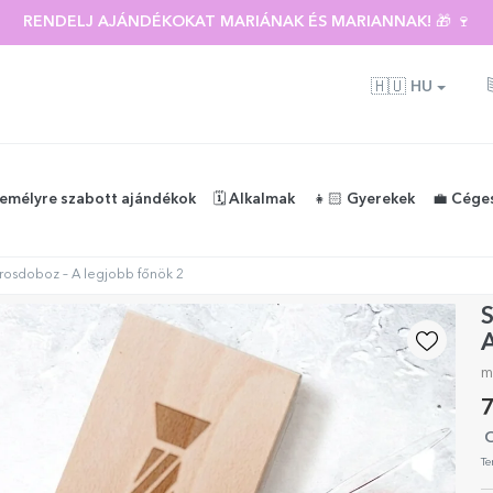
RENDELJ AJÁNDÉKOKAT MARIÁNAK ÉS MARIANNAK! 🎁 🍷
🇭🇺
HU
zemélyre szabott ajándékok
🗓️ Alkalmak
👧🏻 Gyerekek
💼 Cége
rosdoboz – A legjobb főnök 2
A
m
7
O
Te