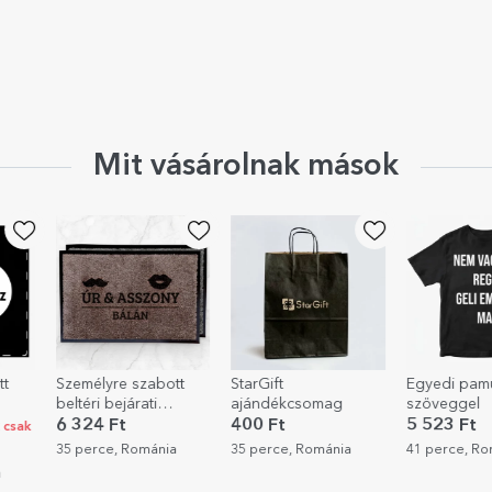
Mit vásárolnak mások
tt
StarGift
Egyedi pamut póló
Személyre s
ajándékcsomag
szöveggel
párna fotóv
Mrs
üzenettel, 
400 Ft
5 523 Ft
5 523 Ft
méretben
a
35 perce, Románia
41 perce, Románia
45 perce, R