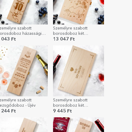
zemélyre szabott
Személyre szabott
orosdoboz házassági
borosdoboz két
vfordulóra
palackhoz, felirattal:
 043 Ft
13 047 Ft
Krisztus feltámadt!
zemélyre szabott
Személyre szabott
ezsgődoboz - Újév
borosdoboz két
palackhoz - Years Of
 244 Ft
9 445 Ft
Memories