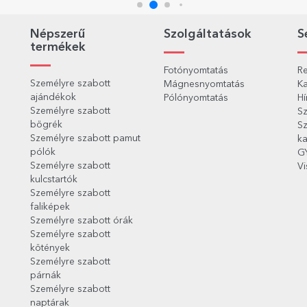
Népszerű
Szolgáltatások
S
termékek
Fotónyomtatás
Re
Személyre szabott
Mágnesnyomtatás
Ka
ajándékok
Pólónyomtatás
Hí
Személyre szabott
Sz
bögrék
Sz
Személyre szabott pamut
ka
pólók
G
Személyre szabott
Vi
kulcstartók
Személyre szabott
faliképek
Személyre szabott órák
Személyre szabott
kötények
Személyre szabott
párnák
Személyre szabott
naptárak