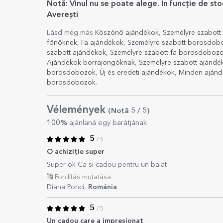
Notă: Vinul nu se poate alege. În funcție de st
Averești
Lásd még más
Köszönő ajándékok
,
Személyre szabott
főnöknek
,
Fa ajándékok
,
Személyre szabott borosdob
szabott ajándékok
,
Személyre szabott fa borosdoboz
Ajándékok borrajongóknak
,
Személyre szabott ajándé
borosdobozok
,
Új és eredeti ajándékok
,
Minden ajánd
borosdobozok
.
Vélemények
(Notă
5
/ 5
)
100%
ajánlaná egy barátjának
5
/ 5
O achiziție super
Super ok Ca si cadou pentru un baiat
Fordítás mutatása
Diana Ponci,
Románia
5
/ 5
Un cadou care a impresionat