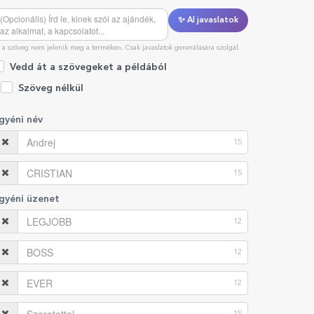
✨ AI javaslatok
 a szöveg nem jelenik meg a terméken. Csak javaslatok generálására szolgál.
Vedd át a szövegeket a példából
Szöveg nélkül
gyéni név
15
15
gyéni üzenet
12
12
12