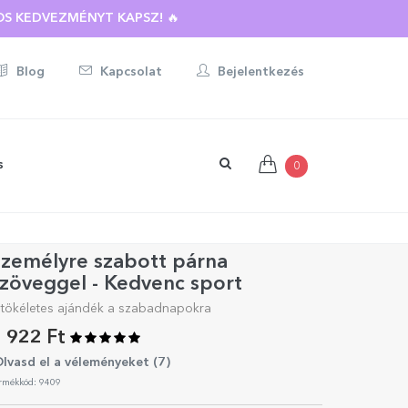
S KEDVEZMÉNYT KAPSZ! 🔥
Blog
Kapcsolat
Bejelentkezés
s
0
Személyre szabott párna
zöveggel - Kedvenc sport
 tökéletes ajándék a szabadnapokra
 922 Ft
lvasd el a véleményeket (
7
)
rmékkód: 9409