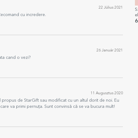
22 Július 2021
S
. Recomand cu incredere.
e
s
6
t
s
26 Január 2021
ata cand o vezi?
11 Augusztus 2020
l propus de StarGift sau modificat cu un altul dorit de noi. Eu
care va primi pernuța. Sunt convinsă că se va bucura mult!