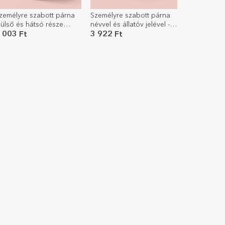
zemélyre szabott párna
Személyre szabott párna
lülső és hátsó része
névvel és állatöv jelével -
zöveggel - Az ábécé
Mérleg
 003 Ft
3 922 Ft
anulása a TraLaLa
egítségével