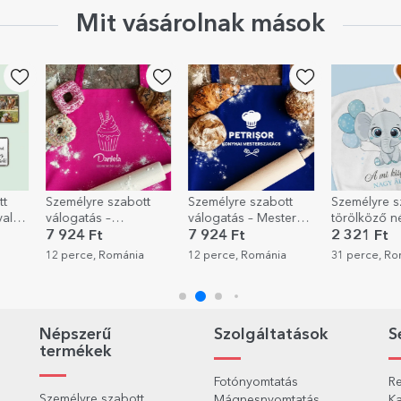
Mit vásárolnak mások
bott
Személyre szabott
Személyre szabott
Személyr
válogatás – Mester
törölköző névvel - Fiú
bögre, m
tve
szakács a konyhában
csecsemő
oldalán a
7 924 Ft
2 321 Ft
2 961 F
grafikád
nia
12 perce, Románia
31 perce, Románia
32 perce,
Népszerű
Szolgáltatások
S
termékek
Fotónyomtatás
Re
Személyre szabott
Mágnesnyomtatás
Ka