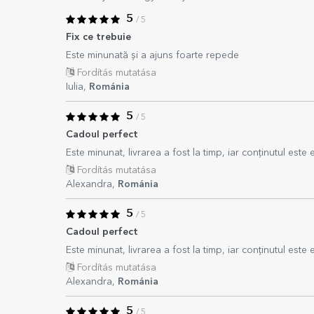
5
/ 5
Fix ce trebuie
Este minunată și a ajuns foarte repede
Fordítás mutatása
Iulia,
Románia
5
/ 5
Cadoul perfect
Este minunat, livrarea a fost la timp, iar conținutul est
Fordítás mutatása
Alexandra,
Románia
5
/ 5
Cadoul perfect
Este minunat, livrarea a fost la timp, iar conținutul est
Fordítás mutatása
Alexandra,
Románia
5
/ 5