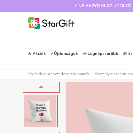
⚡ NE HAGYD KI AZ UTOLS
🔥 Akciók
⚡️ Újdonságok
🤩 Legnépszerűbb
🎁 S
Személyre szabott dekoratív párnák
Személyre szabott pár