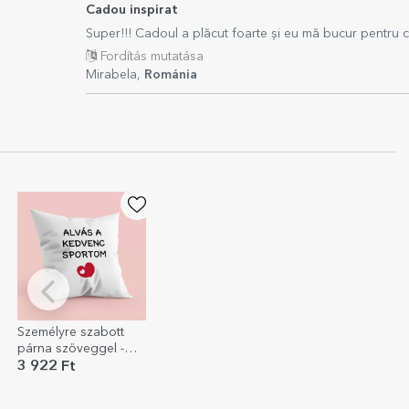
Cadou inspirat
Super!!! Cadoul a plăcut foarte și eu mă bucur pentru că
Fordítás mutatása
Mirabela,
Románia
Személyre szabott
párna szöveggel -
Kedvenc sport
3 922 Ft