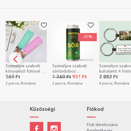
-30%
Személyre szabott
Személyre szabott
Személyre sza
 és
sörösdoboz
kulcstartó 4 fotóval
válogatás –
szöveggel - Bejövő
és szöveggel
Szeretettel sü
1 360 Ft
951 Ft
2 882 Ft
7 924 Ft
hívás
2 perce, Románia
4 perce, Románia
12 perce, Romá
Közösségi
Fiókod
Fiók létrehozása
Bejelentkezés