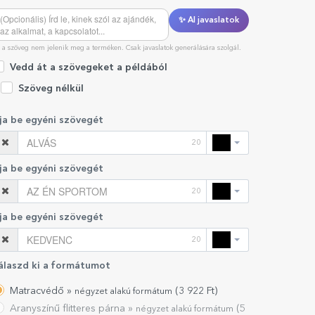
✨ AI javaslatok
 a szöveg nem jelenik meg a terméken. Csak javaslatok generálására szolgál.
Vedd át a szövegeket a példából
Szöveg nélkül
rja be egyéni szövegét
20
rja be egyéni szövegét
20
rja be egyéni szövegét
20
álaszd ki a formátumot
Matracvédő »
(
3 922
Ft)
négyzet alakú formátum
Aranyszínű flitteres párna »
(
5
négyzet alakú formátum