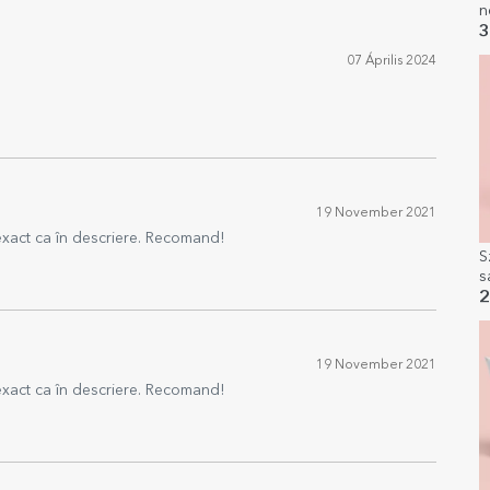
n
S
3
07 Április 2024
19 November 2021
e exact ca în descriere. Recomand!
S
s
2
19 November 2021
e exact ca în descriere. Recomand!