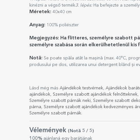
kinézni a végső termék
3. lépés:
Ha befejezte a személy
Méretek:
40x40 cm
Anyag:
100% poliészter
Megjegyzés: Ha flitteres, személyre szabott pá
személyre szabása során elkerülhetetlenül kis 
Notă:
Se poate spăla atât la mașină (max. 40°C, progr
produsului pe dos, utilizarea unui detergent blând și evi
Lásd még más
Ajándékok testvérnek
,
Ajándékok barát
ajándékok
,
Személyre szabott ajándékok felnőtteknek
,
Személyre szabott párnák neki
,
Személyre szabott deko
párna
,
Személyre szabott ajándékok kedvezményes ár
Személyre szabott párnák
.
Vélemények
(Notă
5
/ 5
)
100%
ajánlaná egy barátjának