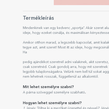
Termékleírás
Mindenkinek van egy kedvenc „sportja”. Akár szeret alud
ideje, hogy ezeket csinálja, és maximálisan kényeztess
Amikor otthon marad, a legszebb kapcsolat, amit kiala
tegye azt, amit szeret! Most itt az ideje, hogy megcsiná
Ha
pedig ajándékot szeretnél adni valakinek, akit szerets
csak szeretnéd. Csak gondolj arra, hogy mit szeretnek
legjobb tulajdonságaikra. Velünk nem kell túl sokat ag
nem lehetnek rosszak, függetlenül az alkalomtól.
Mit lehet személyre szabni?
.
A párna szöveggel személyre szabható
Hogyan lehet személyre szabni?
1. lépés:
Töltse ki a mezőket üzenettel és névvel
2. lépé