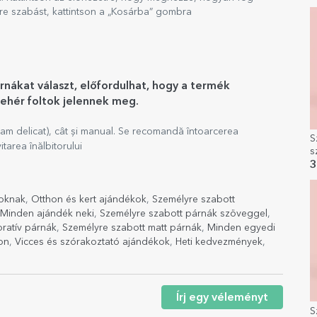
re szabást, kattintson a „Kosárba” gombra
rnákat választ, előfordulhat, hogy a termék
fehér foltok jelennek meg.
am delicat), cât și manual. Se recomandă întoarcerea
S
tarea înălbitorului
s
é
3
oknak
,
Otthon és kert ajándékok
,
Személyre szabott
Minden ajándék neki
,
Személyre szabott párnák szöveggel
,
ratív párnák
,
Személyre szabott matt párnák
,
Minden egyedi
on
,
Vicces és szórakoztató ajándékok
,
Heti kedvezmények
,
Írj egy véleményt
S