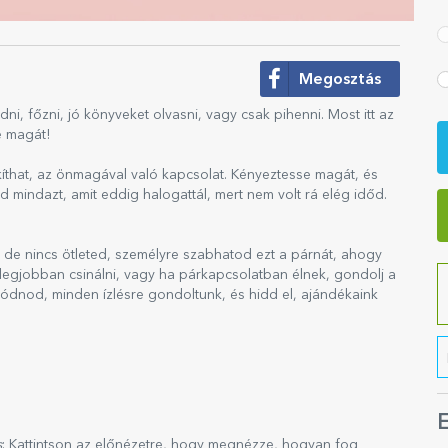
Megosztás
ni, főzni, jó könyveket olvasni, vagy csak pihenni. Most itt az
e magát!
kíthat, az önmagával való kapcsolat. Kényeztesse magát, és
ld mindazt, amit eddig halogattál, mert nem volt rá elég időd.
z, de nincs ötleted, személyre szabhatod ezt a párnát, ahogy
 legjobban csinálni, vagy ha párkapcsolatban élnek, gondolj a
gódnod, minden ízlésre gondoltunk, és hidd el, ajándékaink
E
s
: Kattintson az előnézetre, hogy megnézze, hogyan fog