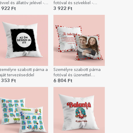
évvel és állatöv jelével -
fotóval és szívekkel -
zűz
Szerelmünk
 922 Ft
3 922 Ft
zemélyre szabott párna a
Személyre szabott párna
aját tervezéseddel
fotóval és üzenettel
mindkét oldalon - Love
 353 Ft
6 804 Ft