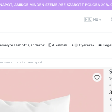
Ó NAPOT, AMIKOR MINDEN SZEMÉLYRE SZABOTT PÓLÓRA 30%-O
🇭🇺
HU
zemélyre szabott ajándékok
🗓️ Alkalmak
👧🏻 Gyerekek
💼 Cége
na szöveggel - Kedvenc sport
s
a
3
O
Te