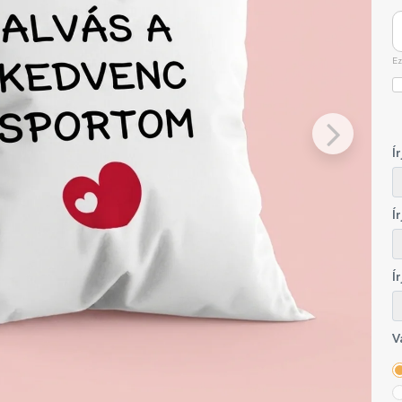
Ez
Í
Í
Í
V