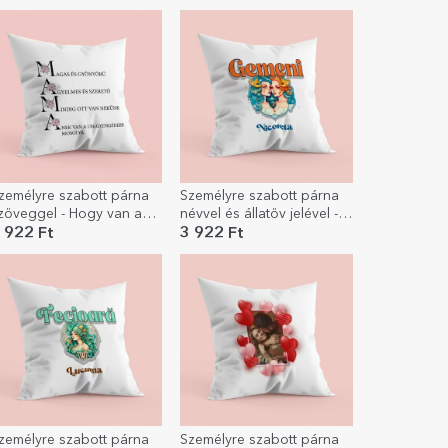
zemélyre szabott párna
Személyre szabott párna
zöveggel - Hogy van az
névvel és állatöv jelével -
desanyám?
Ikrek
 922 Ft
3 922 Ft
zemélyre szabott párna
Személyre szabott párna