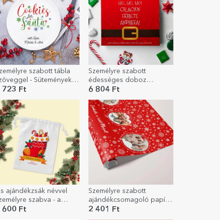
zemélyre szabott tábla
Személyre szabott
zöveggel - Sütemények a
édességes doboz
ikulásnak
szöveggel - Ho, ho, ho!
 723 Ft
6 804 Ft
is ajándékzsák névvel
Személyre szabott
zemélyre szabva - a
ajándékcsomagoló papír
ikulástól
3 fotóval és szöveggel -
 600 Ft
2 401 Ft
Hópelyhek