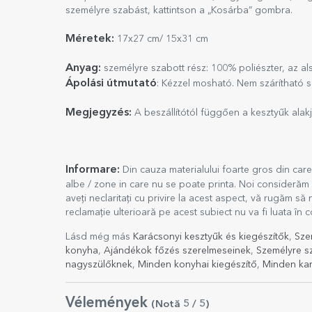
személyre szabást, kattintson a „Kosárba” gombra.
Méretek:
17x27 cm/ 15x31 cm
Anyag:
személyre szabott rész: 100% poliészter, az a
Ápolási útmutató
: Kézzel mosható. Nem szárítható sz
Megjegyzés:
A beszállítótól függően a kesztyűk alakja
Informare:
Din cauza materialului foarte gros din car
albe / zone in care nu se poate printa. Noi considerăm
aveți neclaritați cu privire la acest aspect, vă rugăm 
reclamație ulterioară pe acest subiect nu va fi luata în 
Lásd még más
Karácsonyi kesztyűk és kiegészítők
,
Sze
konyha
,
Ajándékok főzés szerelmeseinek
,
Személyre sz
nagyszülőknek
,
Minden konyhai kiegészítő
,
Minden kar
Vélemények
(Notă
5
/ 5
)