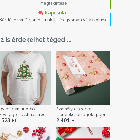
megtekintése
Kapcsolat
Kérdése van? Írjon nekünk itt, és gyorsan válaszolunk.
z is érdekelhet téged ...
gyedi pamut póló
Személyre szabott
zöveggel - Catmas tree
ajándékcsomagoló papír
szöveggel a szélén - Édes
 523 Ft
2 401 Ft
karácsony