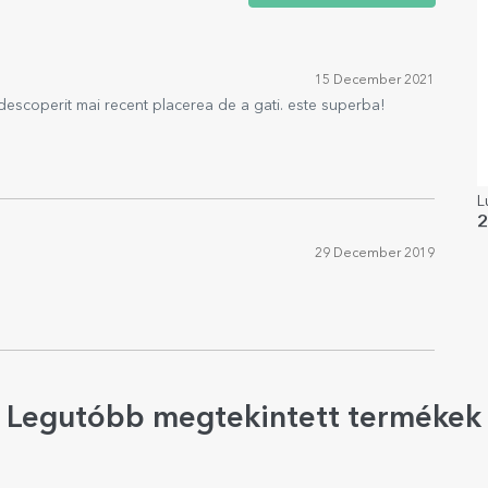
15 December 2021
descoperit mai recent placerea de a gati. este superba!
L
2
29 December 2019
Legutóbb megtekintett termékek