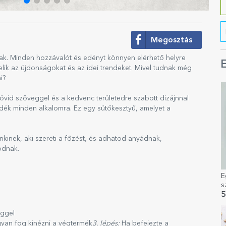
Megosztás
ak. Minden hozzávalót és edényt könnyen elérhető helyre
E
lik az újdonságokat és az idei trendeket. Mivel tudnak még
i?
id szöveggel és a kedvenc területedre szabott dizájnnal
ándék minden alkalomra. Ez egy sütőkesztyű, amelyet a
kinek, aki szereti a főzést, és adhatod anyádnak,
odnak.
E
s
5
eggel
gyan fog kinézni a végtermék
3. lépés:
Ha befejezte a