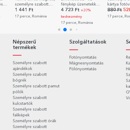
t
fénykép üzenetekkel -
kártya fotóval és
bor szövegg
dog
szív alakú kialakítás
szöveggel – Boldog
fotóval - Sz
4 723 Ft
880 Ft
528 Ft
5 602 Ft
+20%
/
születésnapot!
a keresztap
a
17 perce, Románia
kedvezmény
címke
lenni?
17 perce, Románia
18 perce, R
Népszerű
Szolgáltatások
S
termékek
Fotónyomtatás
Re
Személyre szabott
Mágnesnyomtatás
Ka
ajándékok
Pólónyomtatás
Hí
Személyre szabott
Sz
bögrék
Sz
Személyre szabott pamut
ka
pólók
G
Személyre szabott
Vi
kulcstartók
Személyre szabott
faliképek
Személyre szabott órák
Személyre szabott