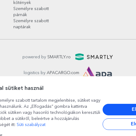
kötények
Személyre szabott
párnák
Személyre szabott
naptárak
powered by
SMARTLY.ro
logistics by
APACARGO.com
l sütiket használ
emélyre szabott tartalom megjelenítése, sütiket vagy
használunk. Az „Elfogadás” gombra kattintva
E
ciók sütiken vagy hasonló technológiákon keresztüli
bbet a sütikről, beleértve a hozzájárulás
București
, strada
Copilului nr. 6-12, parter
,
Sector 1
, cod posta
El
égét itt:
Süti szabályzat
www.stargift.hu
STARGIFT SRL
, cod fiscal
40077992