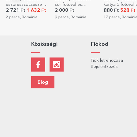
sör fotóval és
kártya 5 fotóval és
személyre szabot
szöveggel – Szuper
szöveggel - Boldog
szöveggel – Bol
2 000 Ft
880 Ft
528 Ft
1 441 Ft
apa
születésnapot!
születésnapot!
9 perce, Románia
17 perce, Románia
17 perce, Románi
Közösségi
Fiókod
Fiók létrehozása
Bejelentkezés
Blog