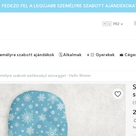
 FEDEZD FEL A LEGÚJABB SZEMÉLYRE SZABOTT AJÁNDÉKOKA
🇭🇺
HU
zemélyre szabott ajándékok
🗓️ Alkalmak
👧🏻 Gyerekek
💼 Cége
mélyre szabott sütőkesztyű szöveggel - Hello Winter
S
s
El
2
O
Te