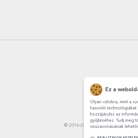
Ez a webolda
Olyan célokra, mint a sz
hasonló technológiákat 
hozzájárulsz az informá
gyűjtéséhez. Tudj meg tö
© 2016-2026
StarGift
Romania,
visszavonásának lehetős