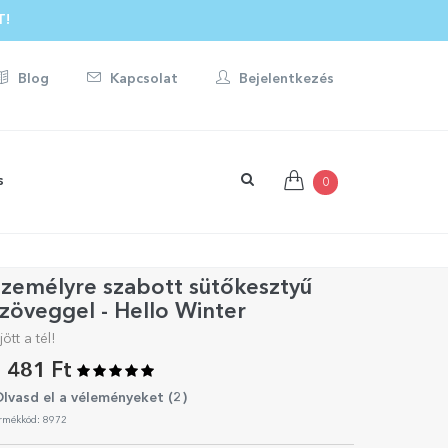
T!
Blog
Kapcsolat
Bejelentkezés
s
0
zemélyre szabott sütőkesztyű
zöveggel - Hello Winter
jött a tél!
 481 Ft
lvasd el a véleményeket (
2
)
rmékkód: 8972