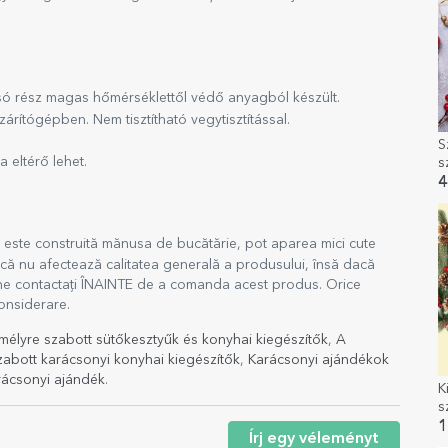
lsó rész magas hőmérséklettől védő anyagból készült.
árítógépben. Nem tisztítható vegytisztítással.
S
 eltérő lehet.
s
M
4
e este construită mănusa de bucătărie, pot aparea mici cute
 că nu afectează calitatea generală a produsului, însă dacă
să ne contactați ÎNAINTE de a comanda acest produs. Orice
considerare.
mélyre szabott sütőkesztyűk és konyhai kiegészítők
,
A
abott karácsonyi konyhai kiegészítők
,
Karácsonyi ajándékok
ácsonyi ajándék
.
K
s
M
1
Írj egy véleményt