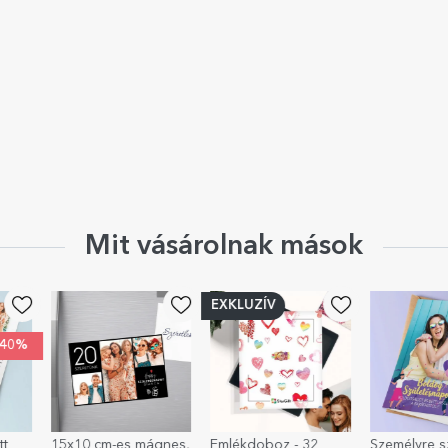
Mit vásárolnak mások
EXKLUZÍV
-40%
gnes,
Emlékdoboz - 32
Személyre szabott
Személyre s