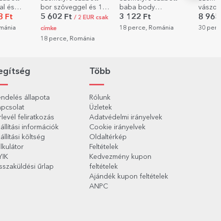
el és 1
baba body
vászon 29 fotóval és
bor üze
eretnétek
szöveggel - Nasi
szöveggel – Legjobb
Marrie
3 122 Ft
8 965 Ft
5 602
 2 EUR csak
áink
kérés
csapat
18 perce, Románia
30 perce, Románia
címke
ománia
33 perc
egítség
Több
ndelés állapota
Rólunk
pcsolat
Üzletek
rlevél feliratkozás
Adatvédelmi irányelvek
állítási információk
Cookie irányelvek
állítási költség
Oldaltérkép
lkulátor
Feltételek
YIK
Kedvezmény kupon
sszaküldési űrlap
feltételek
Ajándék kupon feltételek
ANPC