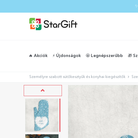
✨
🔥 Akciók
⚡️ Újdonságok
🤩 Legnépszerűbb
🎁 S
Személyre szabott sütőkesztyűk és konyhai kiegészítők
Sze