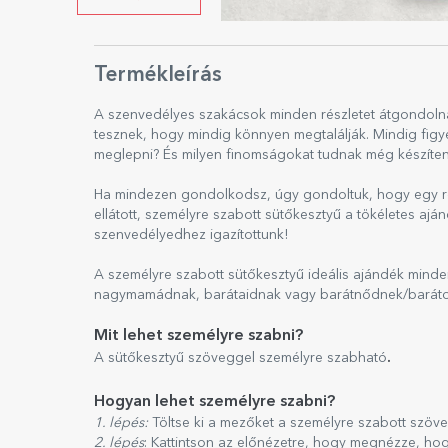
Termékleírás
A szenvedélyes szakácsok minden részletet átgondoln
tesznek, hogy mindig könnyen megtalálják. Mindig figye
meglepni? És milyen finomságokat tudnak még készíten
Ha mindezen gondolkodsz, úgy gondoltuk, hogy egy röv
ellátott, személyre szabott sütőkesztyű a tökéletes aj
szenvedélyedhez igazítottunk!
A személyre szabott sütőkesztyű ideális ajándék minden
nagymamádnak, barátaidnak vagy barátnődnek/barát
Mit lehet személyre szabni?
.
A sütőkesztyű szöveggel személyre szabható
Hogyan lehet személyre szabni?
1. lépés:
Töltse ki a mezőket a személyre szabott szöv
2. lépés
: Kattintson az előnézetre, hogy megnézze, ho