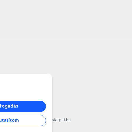
lfogadás
l
012178
,
email:
contact@stargift.hu
utasítom