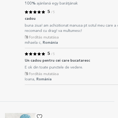
100%
ajánlaná egy barátjának
5
/ 5
cadou
buna ziua! am achizitionat manusa pt sotul meu care a 
recomand cu drag! va multumesc!
Fordítás mutatása
mihaela c,
Románia
5
/ 5
Un cadou pentru cei care bucataresc
E ok din toate punctele de vedere.
Fordítás mutatása
Ioana,
Románia