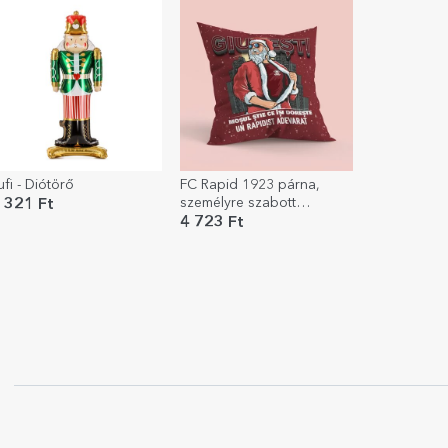
ufi - Diótörő
FC Rapid 1923 párna,
személyre szabott
 321 Ft
szöveggel, nagy méretű -
4 723 Ft
Mosul din Giulesti