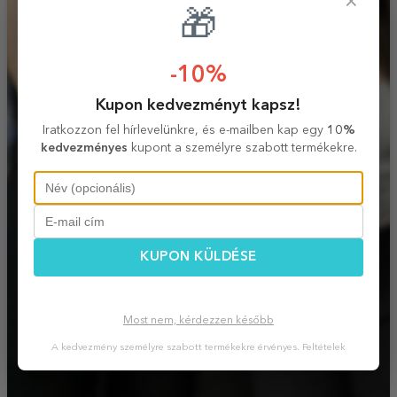
×
🎁
-10%
Kupon kedvezményt kapsz!
Iratkozzon fel hírlevelünkre, és e-mailben kap egy
10%
kedvezményes
kupont a személyre szabott termékekre.
KUPON KÜLDÉSE
Most nem, kérdezzen később
A kedvezmény személyre szabott termékekre érvényes.
Feltételek