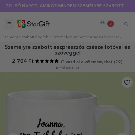
LSÓ NAPOT, AMIKOR MINDEN SZEMÉLYRE SZABOTT PÓLÓRA 30
NYÁRI KIÁRUSÍTÁS 🌴 AKÁR 40%-OS KEDVEZMÉNY TÖBB MIN
0
Személyre szabott bögrék
Személyre szabott eszpresszós csészék
Személyre szabott eszpresszós csésze fotóval és
szöveggel
2 704 Ft
Olvasd el a véleményeket (
29
)
Termékkód: 8408