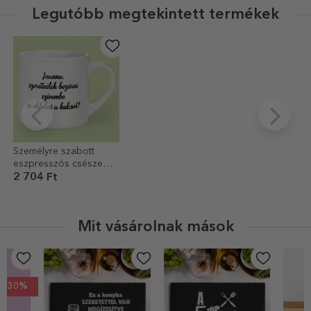
Legutóbb megtekintett termékek
Személyre szabott
eszpresszós csésze
fotóval és szöveggel
2 704 Ft
Mit vásárolnak mások