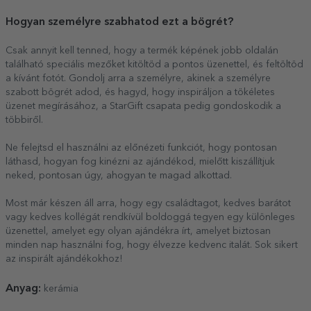
Hogyan személyre szabhatod ezt a bögrét?
Csak annyit kell tenned, hogy a termék képének jobb oldalán
található speciális mezőket kitöltöd a pontos üzenettel, és feltöltöd
a kívánt fotót. Gondolj arra a személyre, akinek a személyre
szabott bögrét adod, és hagyd, hogy inspiráljon a tökéletes
üzenet megírásához, a StarGift csapata pedig gondoskodik a
többiről.
Ne felejtsd el használni az előnézeti funkciót, hogy pontosan
láthasd, hogyan fog kinézni az ajándékod, mielőtt kiszállítjuk
neked, pontosan úgy, ahogyan te magad alkottad.
Most már készen áll arra, hogy egy családtagot, kedves barátot
vagy kedves kollégát rendkívül boldoggá tegyen egy különleges
üzenettel, amelyet egy olyan ajándékra írt, amelyet biztosan
minden nap használni fog, hogy élvezze kedvenc italát. Sok sikert
az inspirált ajándékokhoz!
Anyag:
kerámia