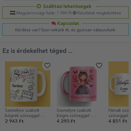
Szállítási lehetőségek
Magyarországi futár: 1 988 Ft
Részletek megtekintése
Kapcsolat
Kérdése van? Írjon nekünk itt, és gyorsan válaszolunk.
Ez is érdekelhet téged ...
Személyre szabott
Személyre szabott
Párnak szól
bögrék szöveggel -
bögre szöveggel -
szöveggel - 
Tanárok
Kedves hercegnő
királynő
2 943 Ft
4 295 Ft
4 851 Ft