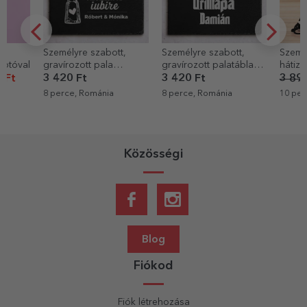
Személyre szabott,
Személyre szabott,
Személyre sz
gravírozott pala
gravírozott palatábla
hátizsák szö
táblácska szöveggel –
szöveggel – The
Szivárvány
3 420 Ft
3 420 Ft
3 898 Ft
3 
Szeretettel fűszerezve
Grillfather
8 perce, Románia
8 perce, Románia
10 perce, Rom
Közösségi
Blog
Fiókod
Fiók létrehozása