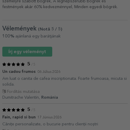
személyre szabott bögrék
,
A legnépszerűbb bögrék és
festmények akár 60% kedvezménnyel
,
Minden egyedi bögrék
.
Vélemények
(Notă
5
/ 5
)
100%
ajánlaná egy barátjának
Írj egy véleményt
5
/ 5
Un cadou frumos
06 Július 2026
Am luat o canita de cafea inscriptionata. Foarte frumoasa, micuta si
solida.
Fordítás mutatása
Dumitrache Valentin,
Románia
5
/ 5
Fain, rapid si bun
17 Június 2026
Cănițe personalizate, o bucurie pentru clienții noștri