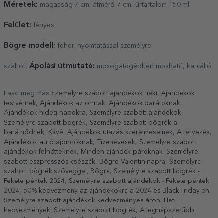
Méretek:
magasság 7 cm, átmérő 7 cm, űrtartalom 150 ml
Felület:
fényes
Bögre modell:
fehér, nyomtatással személyre
Ápolási útmutató:
szabott
mosogatógépben mosható, karcálló
Lásd még más
Személyre szabott ajándékok neki
,
Ajándékok
testvérnek
,
Ajándékok az orrnak
,
Ajándékok barátoknak
,
Ajándékok hideg napokra
,
Személyre szabott ajándékok
,
Személyre szabott bögrék
,
Személyre szabott bögrék a
barátnődnek
,
Kávé
,
Ajándékok utazás szerelmeseinek
,
A tervezés
,
Ajándékok autórajongóknak
,
Tizenévesek
,
Személyre szabott
ajándékok felnőtteknek
,
Minden ajándék pároknak
,
Személyre
szabott eszpresszós csészék
,
Bögre Valentin-napra
,
Személyre
szabott bögrék szöveggel
,
Bögre
,
Személyre szabott bögrék -
Fekete péntek 2024
,
Személyre szabott ajándékok - Fekete péntek
2024
,
50% kedvezmény az ajándékokra a 2024-es Black Friday-en
,
Személyre szabott ajándékok kedvezményes áron
,
Heti
kedvezmények
,
Személyre szabott bögrék
,
A legnépszerűbb