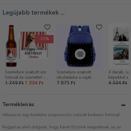
Legújabb termékek ...
-30%
Személyre szabott sör
Személyre szabott
4 darab, sz
fotóval és üzenettel –
iskolatáska a saját
képekkel sz
Boldog születésnapot!
grafikáddal
szabott poh
1 749 Ft
1 224 Ft
7 875 Ft
4 534 Ft
3
szett
Termékleírás
Válasszon egy kivételes eszpresszós csészét kedvenc fotóival!
Reggel az első dolgunk, hogy kávét főzzünk magunknak, ez az