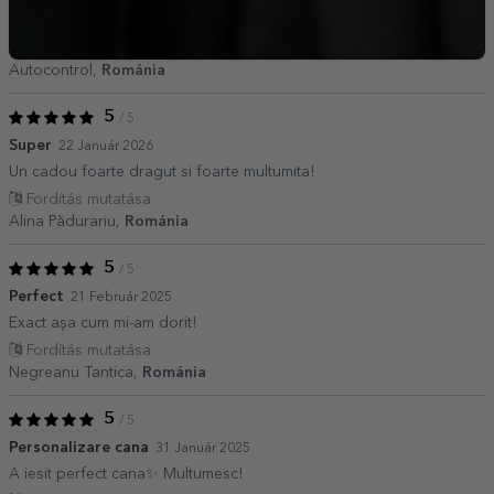
Autocontrol,
Románia
5
/ 5
Super
22 Január 2026
Un cadou foarte dragut si foarte multumita!
Fordítás mutatása
Alina Pădurariu,
Románia
5
/ 5
Perfect
21 Február 2025
Exact așa cum mi-am dorit!
Fordítás mutatása
Negreanu Tantica,
Románia
5
/ 5
Personalizare cana
31 Január 2025
A iesit perfect cana✨ Multumesc!