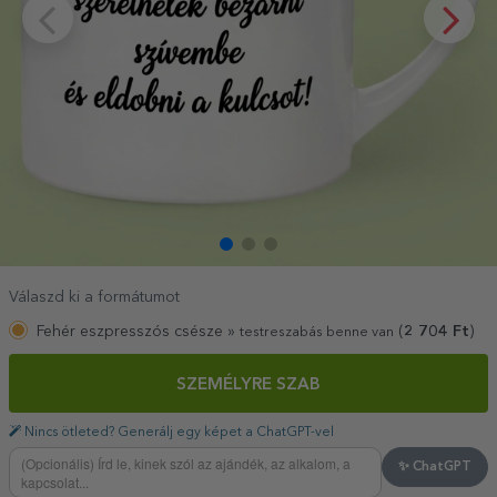
Válaszd ki a formátumot
Fehér eszpresszós csésze »
(
2 704
Ft
)
testreszabás benne van
SZEMÉLYRE SZAB
Nincs ötleted? Generálj egy képet a ChatGPT-vel
✨ ChatGPT