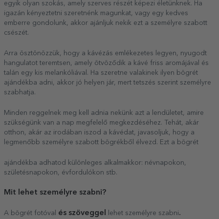
egyik olyan szokás, amely szerves részét képezi életünknek. Ha
igazán kényeztetni szeretnénk magunkat, vagy egy kedves
emberre gondolunk, akkor ajánljuk nekik ezt a személyre szabott
csészét.
Arra ösztönözzük, hogy a kávézás emlékezetes legyen, nyugodt
hangulatot teremtsen, amely ötvöződik a kávé friss aromájával és
talán egy kis melankóliával. Ha szeretne valakinek ilyen bögrét
ajándékba adni, akkor jó helyen jár, mert tetszés szerint személyre
szabhatja.
Minden reggelnek meg kell adnia nekünk azt a lendületet, amire
szükségünk van a nap megfelelő megkezdéséhez. Tehát, akár
otthon, akár az irodában iszod a kávédat, javasoljuk, hogy a
legmenőbb személyre szabott bögrékből élvezd. Ezt a bögrét
ajándékba adhatod különleges alkalmakkor: névnapokon,
születésnapokon, évfordulókon stb.
Mit lehet személyre szabni?
és szöveggel
.
A bögrét fotóval
lehet személyre szabni