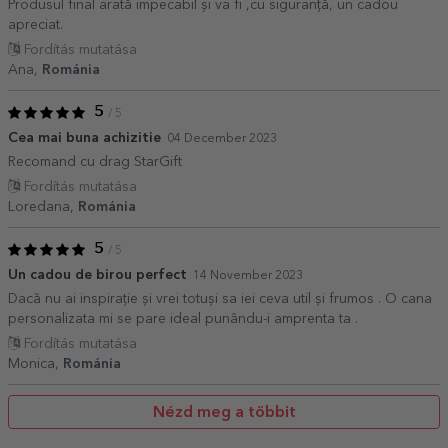
Produsul final arată impecabil și va fi ,cu siguranță, un cadou
apreciat.
Fordítás mutatása
Ana,
Románia
5
/ 5
Cea mai buna achizitie
04 December 2023
Recomand cu drag StarGift
Fordítás mutatása
Loredana,
Románia
5
/ 5
Un cadou de birou perfect
14 November 2023
Dacă nu ai inspirație și vrei totuși sa iei ceva util și frumos . O cana
personalizata mi se pare ideal punându-i amprenta ta .
Fordítás mutatása
Monica,
Románia
Nézd meg a többit