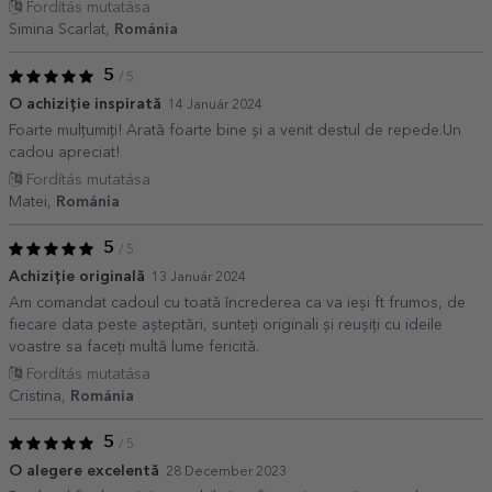
Fordítás mutatása
Simina Scarlat,
Románia
5
/ 5
O achiziție inspirată
14 Január 2024
Foarte mulțumiți! Arată foarte bine și a venit destul de repede.Un
cadou apreciat!
Fordítás mutatása
Matei,
Románia
5
/ 5
Achiziție originală
13 Január 2024
Am comandat cadoul cu toată încrederea ca va ieși ft frumos, de
fiecare data peste așteptări, sunteți originali și reușiți cu ideile
voastre sa faceți multă lume fericită.
Fordítás mutatása
Cristina,
Románia
5
/ 5
O alegere excelentă
28 December 2023