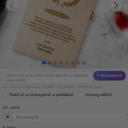
✨ AI javaslatok
Ez a szöveg nem jelenik meg a terméken. Csak javaslatok generálására szolgál.
Vedd át a szövegeket a példából
Szöveg nélkül
Úti célok
15
A neve