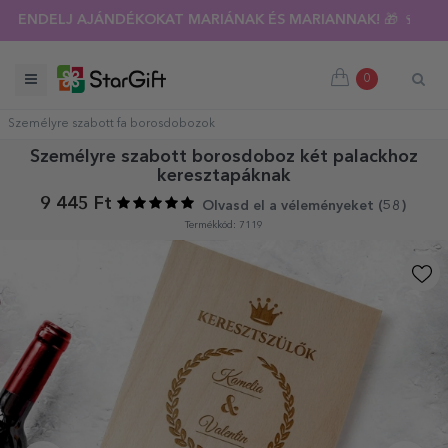
RENDELJ AJÁNDÉKOKAT MARIÁNAK ÉS MARIANNAK! 🎁 🍷
0
Személyre szabott fa borosdobozok
Személyre szabott borosdoboz két palackhoz
keresztapáknak
9 445 Ft
Olvasd el a véleményeket (
58
)
Termékkód: 7119