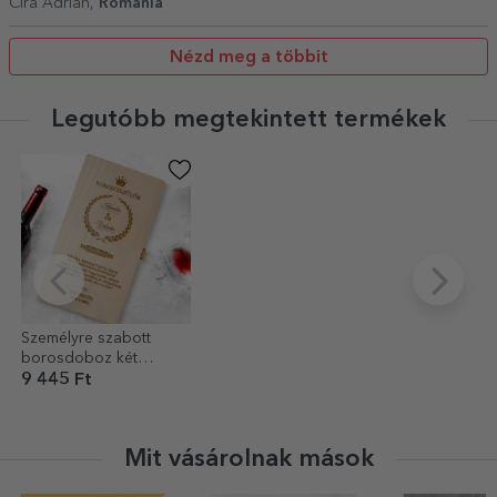
Cira Adrian,
Románia
Nézd meg a többit
Legutóbb megtekintett termékek
Személyre szabott
borosdoboz két
palackhoz
9 445 Ft
keresztapáknak
Mit vásárolnak mások