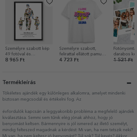
Személyre szabott kép
Személyre szabott,
Fotónyomtat
49 fotóval és
felirattal ellátott pamut
darabos kés
szöveggel – Apa,
póló gyerekeknek –
cm-es polar
8 965 Ft
4 723 Ft
1 521 Ft
9
kislány és kisfiú
Kpop
méretben
Termékleírás
Tökéletes ajándék egy különleges alkalomra, amelyet mindenki
biztosan megcsodál és értékelni fog. Az
évfordulók kapcsán a leggyakoribb probléma a megfelelő ajándék
kiválasztása. Semmi sem tűnik elég jónak ahhoz, hogy jó
benyomást keltsen. Bármennyire is jól ismered az illető személyt,
mindig felteszed magadnak a kérdést: Mi van, ha nem tetszik neki?
Mi van, ha nem keltesz jó benyomást? Túl sok? Túl kevés? Akkor