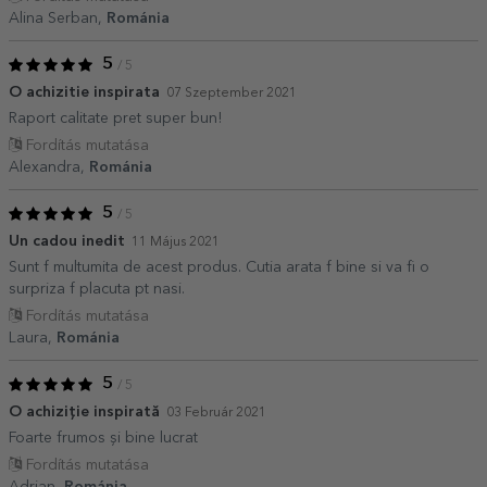
Alina Serban,
Románia
5
/ 5
O achizitie inspirata
07 Szeptember 2021
Raport calitate pret super bun!
Fordítás mutatása
Alexandra,
Románia
5
/ 5
Un cadou inedit
11 Május 2021
Sunt f multumita de acest produs. Cutia arata f bine si va fi o
surpriza f placuta pt nasi.
Fordítás mutatása
Laura,
Románia
5
/ 5
O achiziție inspirată
03 Február 2021
Foarte frumos și bine lucrat
Fordítás mutatása
Adrian,
Románia