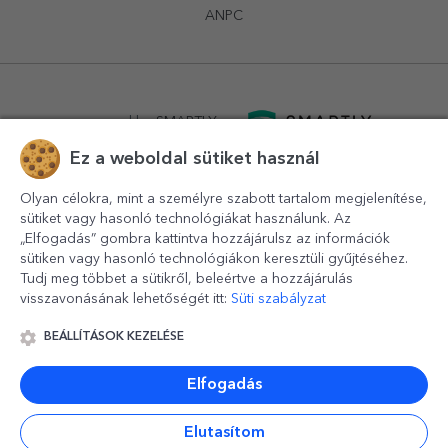
ANPC
powered by
SMARTLY.ro
Ez a weboldal sütiket használ
logistics by
APACARGO.com
Olyan célokra, mint a személyre szabott tartalom megjelenítése,
sütiket vagy hasonló technológiákat használunk. Az
„Elfogadás” gombra kattintva hozzájárulsz az információk
sütiken vagy hasonló technológiákon keresztüli gyűjtéséhez.
Tudj meg többet a sütikről, beleértve a hozzájárulás
visszavonásának lehetőségét itt:
Süti szabályzat
BEÁLLÍTÁSOK KEZELÉSE
© 2016-2026
StarGift
Romania,
București
, strada
Copilului
nr. 6-12, parter
,
Sector 1
, cod postal
012178
,
email:
contact@stargift.hu
Elfogadás
www.stargift.hu
STARGIFT SRL
, cod fiscal
40077992
Elutasítom