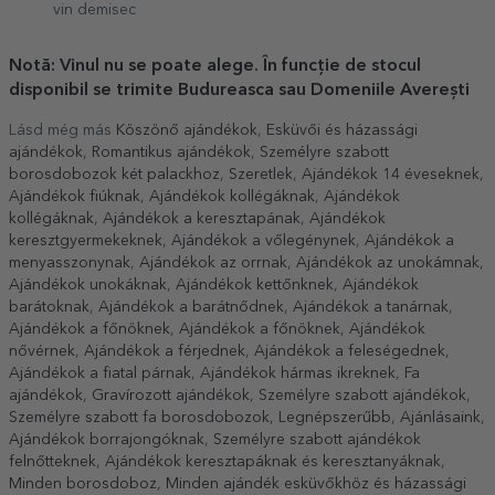
vin demisec
Notă: Vinul nu se poate alege. În funcție de stocul
disponibil se trimite Budureasca sau Domeniile Averești
Lásd még más
Köszönő ajándékok
,
Esküvői és házassági
ajándékok
,
Romantikus ajándékok
,
Személyre szabott
borosdobozok két palackhoz
,
Szeretlek
,
Ajándékok 14 éveseknek
,
Ajándékok fiúknak
,
Ajándékok kollégáknak
,
Ajándékok
kollégáknak
,
Ajándékok a keresztapának
,
Ajándékok
keresztgyermekeknek
,
Ajándékok a vőlegénynek
,
Ajándékok a
menyasszonynak
,
Ajándékok az orrnak
,
Ajándékok az unokámnak
,
Ajándékok unokáknak
,
Ajándékok kettőnknek
,
Ajándékok
barátoknak
,
Ajándékok a barátnődnek
,
Ajándékok a tanárnak
,
Ajándékok a főnöknek
,
Ajándékok a főnöknek
,
Ajándékok
nővérnek
,
Ajándékok a férjednek
,
Ajándékok a feleségednek
,
Ajándékok a fiatal párnak
,
Ajándékok hármas ikreknek
,
Fa
ajándékok
,
Gravírozott ajándékok
,
Személyre szabott ajándékok
,
Személyre szabott fa borosdobozok
,
Legnépszerűbb
,
Ajánlásaink
,
Ajándékok borrajongóknak
,
Személyre szabott ajándékok
felnőtteknek
,
Ajándékok keresztapáknak és keresztanyáknak
,
Minden borosdoboz
,
Minden ajándék esküvőkhöz és házassági