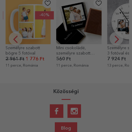
-40%
tt
Mini csokoládé,
Személyre szabott óra
Szemé
személyre szabott
3 fotóval és szöveggel
eszpr
fotóval és szöveggel
- Család
fotóva
 Ft
560 Ft
7 924 Ft
2 721
Emlék
a
11 perce, Románia
13 perce, Románia
21 per
Közösségi
Blog