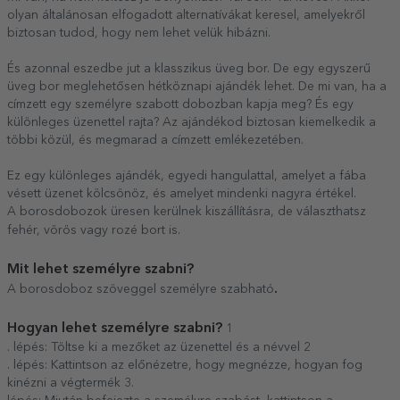
olyan általánosan elfogadott alternatívákat keresel, amelyekről
biztosan tudod, hogy nem lehet velük hibázni.
És azonnal eszedbe jut a klasszikus üveg bor. De egy egyszerű
üveg bor meglehetősen hétköznapi ajándék lehet. De mi van, ha a
címzett egy személyre szabott dobozban kapja meg? És egy
különleges üzenettel rajta? Az ajándékod biztosan kiemelkedik a
többi közül, és megmarad a címzett emlékezetében.
Ez egy különleges ajándék, egyedi hangulattal, amelyet a fába
vésett üzenet kölcsönöz, és amelyet mindenki nagyra értékel.
A borosdobozok üresen kerülnek kiszállításra, de választhatsz
fehér, vörös vagy rozé bort is.
Mit lehet személyre szabni?
.
A borosdoboz szöveggel személyre szabható
Hogyan lehet személyre szabni?
1
. lépés: Töltse ki a mezőket az üzenettel és a névvel 2
. lépés: Kattintson az előnézetre, hogy megnézze, hogyan fog
kinézni a végtermék 3.