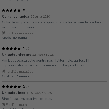
5
/ 5
Comanda rapida
20 Július 2020
Cutia de vin personalizata a ajuns in 2 zile lucratoare la Iasi fara
probleme. Recomand!
Fordítás mutatása
Mada,
Románia
5
/ 5
Un cadou elegant
22 Március 2020
Am luat aceasta cutie pentru nasii fetitei mele, au fost f f
impresionati si isi vor aduce mereu cu drag de botez.
Fordítás mutatása
Cristina,
Románia
5
/ 5
Un cadou inedit
10 Február 2020
Bine finisat. Au fost impresiotati.
Fordítás mutatása