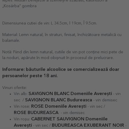
lépés: Miután befejezte a személyre szabást, kattintson a
„Kosárba” gombra
Dimensiunea cutiei de vin: L 34.5cm, l 19cm, Î 9.5cm.
Material: Lemn natural, în straturi, finisat, închizătoare metalică cu
balamale.
Notă: Fiind din lemn natural, cutiile de vin pot conține mici pete de
la noduri, apărute în mod obișnuit în procesul de prelucrare.
Informare: băuturile alcoolice se comercializează doar
persoanelor peste 18 ani.
Vinuri oferite:
SAVIGNON BLANC Domeniile Averești
Vin alb:
- vin
SAVIGNON BLANC Budureasca
sec /
- vin demisec
ROSE Domeniile Averești
Vin rose:
- vin sec /
ROSE
BUDUREASCA
- vin demisec
CABERNET SAUVIGNON Domeniile
Vin roșu:
Averești
BUDUREASCA EXUBERANT NOIR
- vin sec /
-