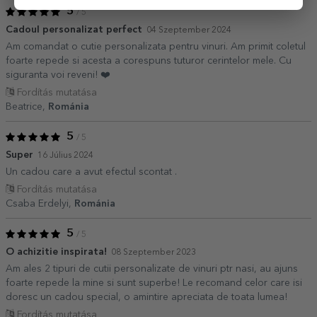
5
/ 5
Cadoul personalizat perfect
04 Szeptember 2024
Am comandat o cutie personalizata pentru vinuri. Am primit coletul
foarte repede si acesta a corespuns tuturor cerintelor mele. Cu
siguranta voi reveni! ❤️
Fordítás mutatása
Beatrice,
Románia
5
/ 5
Super
16 Július 2024
Un cadou care a avut efectul scontat .
Fordítás mutatása
Csaba Erdelyi,
Románia
5
/ 5
O achizitie inspirata!
08 Szeptember 2023
Am ales 2 tipuri de cutii personalizate de vinuri ptr nasi, au ajuns
foarte repede la mine si sunt superbe! Le recomand celor care isi
doresc un cadou special, o amintire apreciata de toata lumea!
Fordítás mutatása