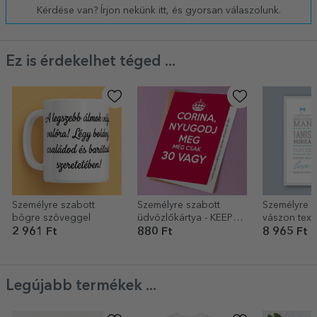
Kérdése van? Írjon nekünk itt, és gyorsan válaszolunk.
Ez is érdekelhet téged ...
Személyre szabott
Személyre szabott
Személyre s
bögre szöveggel
üdvözlőkártya - KEEP
vászon texte
CALM
fotóval - He
2 961 Ft
880 Ft
8 965 Ft
(fiú)
Legújabb termékek ...