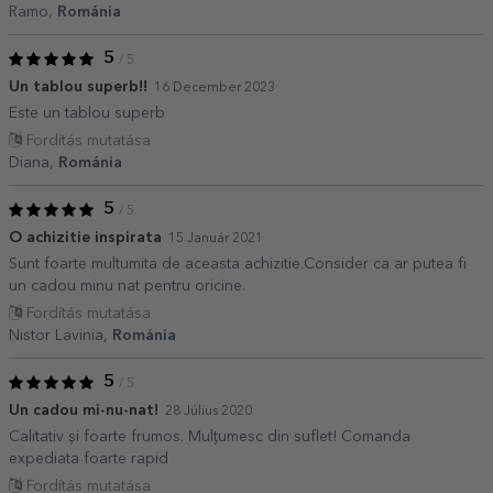
Ramo,
Románia
5
/ 5
Un tablou superb!!
16 December 2023
Este un tablou superb
Fordítás mutatása
Diana,
Románia
5
/ 5
O achizitie inspirata
15 Január 2021
Sunt foarte multumita de aceasta achizitie.Consider ca ar putea fi
un cadou minu nat pentru oricine.
Fordítás mutatása
Nistor Lavinia,
Románia
5
/ 5
Un cadou mi-nu-nat!
28 Július 2020
Calitativ și foarte frumos. Mulțumesc din suflet! Comanda
expediata foarte rapid
Fordítás mutatása