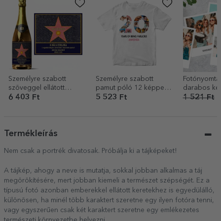
Személyre szabott
Személyre szabott
Fotónyomtat
szöveggel ellátott
pamut póló 12 képpel
darabos kés
pezsgő – A hála
és üzenettel – 20 éves
cm-es polar
6 403 Ft
5 523 Ft
1 521 Ft
9
csillaga
méretben
Termékleírás
Nem csak a portrék divatosak. Próbálja ki a tájképeket!
A tájkép, ahogy a neve is mutatja, sokkal jobban alkalmas a táj
megörökítésére, mert jobban kiemeli a természet szépségét. Ez a
típusú fotó azonban emberekkel ellátott keretekhez is egyedülálló,
különösen, ha minél több karaktert szeretne egy ilyen fotóra tenni,
vagy egyszerűen csak két karaktert szeretne egy emlékezetes
természeti környezetbe helyezni.