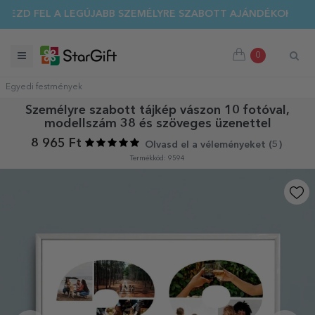
EZD FEL A LEGÚJABB SZEMÉLYRE SZABOTT AJÁNDÉKOKAT!
0
Egyedi festmények
Személyre szabott tájkép vászon 10 fotóval,
modellszám 38 és szöveges üzenettel
8 965 Ft
Olvasd el a véleményeket (
5
)
Termékkód: 9594