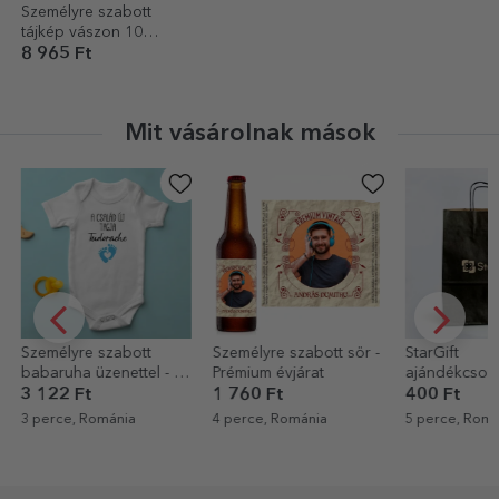
Személyre szabott
tájkép vászon 10
fotóval, modellszám 38
8 965 Ft
és szöveges üzenettel
Mit vásárolnak mások
re szabott
Személyre szabott sör -
StarGift
 üzenettel - Új
Prémium évjárat
ajándékcsomag
Ft
1 760 Ft
400 Ft
 Románia
4 perce, Románia
5 perce, Románia