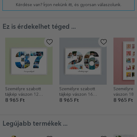
Kérdése van? Írjon nekünk itt, és gyorsan válaszolunk.
Ez is érdekelhet téged ...
Személyre szabott
Személyre szabott
Személyre s
tájkép vászon 12
tájkép vászon 16
vászon 18 f
fotóval, modellszám 37
fotóval, 26-os
üzenettel - 
8 965 Ft
8 965 Ft
8 965 Ft
és szöveges üzenettel
modellszámmal és
szöveges üzenettel
Legújabb termékek ...