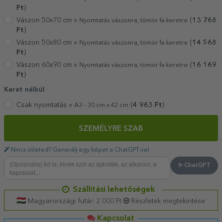
Ft
)
Vászon 50x70 cm »
(
13 768
Nyomtatás vászonra, tömör fa keretre
Ft
)
Vászon 50x80 cm »
(
14 568
Nyomtatás vászonra, tömör fa keretre
Ft
)
Vászon 60x90 cm »
(
16 169
Nyomtatás vászonra, tömör fa keretre
Ft
)
Keret nélkül
Csak nyomtatás »
(
4 963
Ft
)
A3 – 30 cm x 42 cm
SZEMÉLYRE SZAB
Nincs ötleted? Generálj egy képet a ChatGPT-vel
✨ ChatGPT
Szállítási lehetőségek
Magyarországi futár: 2 000 Ft
Részletek megtekintése
Kapcsolat