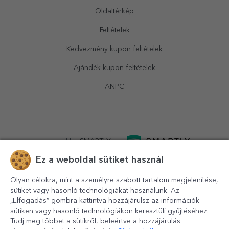
Oldaltérkép
Feltételek
Kedvezmény kupon feltételek
Ajándék kupon feltételek
ANPC
powered by
SMARTLY.ro
Ez a weboldal sütiket használ
logistics by
APACARGO.com
Olyan célokra, mint a személyre szabott tartalom megjelenítése,
sütiket vagy hasonló technológiákat használunk. Az
„Elfogadás” gombra kattintva hozzájárulsz az információk
sütiken vagy hasonló technológiákon keresztüli gyűjtéséhez.
Tudj meg többet a sütikről, beleértve a hozzájárulás