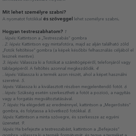
Mit lehet személyre szabni?
és szöveggel
.
A nyomatot fotókkal
lehet személyre szabni
Hogyan testreszabhatom?
1
. lépés:
Kattintson a „Testreszabás” gombra
.
2. lépés
: Kattintson egy mintafotóra, majd az alján található zöld
„Fotók feltöltése” gombra (a képek későbbi felhasználás céljából el
lesznek mentve).
3. lépés:
Válassza ki a fotókat a számítógépéről, telefonjáról vagy
táblagépéről. A feltöltés azonnal megkezdődik.
4
. lépés:
Válassza ki a termék azon részét, ahol a képet használni
szeretné.
5.
lépés:
Válassza ki a kiválasztott részben megjelenítendő fotót.
6
. lépés:
Szükség esetén szerkesztheti a fotót a pozíció, a nagyítás
vagy a forgatás megváltoztatásával.
7. lépés:
Ha elégedett az eredménnyel, kattintson a „Megerősítés”
gombra, és folytassa a következő fotókkal.
8.
lépés:
Kattintson a minta szövegre, és szerkessze az egyéni
üzenetet.
9.
lépés:
Ha befejezte a testreszabást, kattintson a „Befejezés”
gombra, válassza ki a termék formátumát, és tegye a terméket a