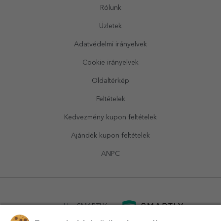
Rólunk
Üzletek
Adatvédelmi irányelvek
Cookie irányelvek
Oldaltérkép
Feltételek
Kedvezmény kupon feltételek
Ajándék kupon feltételek
ANPC
powered by
SMARTLY.ro