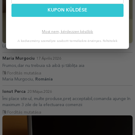
KUPON KÜLDÉSE
Most nem, kérdezzen később
A kedvezmény személyre szabott termékekre érvényes.
Feltételek
Liliana,
Románia
Maria Murgociu
17 Április 2026
Frumos,dar nu trebuia să aibă și tăblița aia
Fordítás mutatása
Maria Murgociu,
Románia
Ionut Perca
20 Május 2026
Îmi place site-ul, multe produse,preț acceptabil,comanda ajunge în
maximum 3 zile de la efectuarea comenzii
Fordítás mutatása