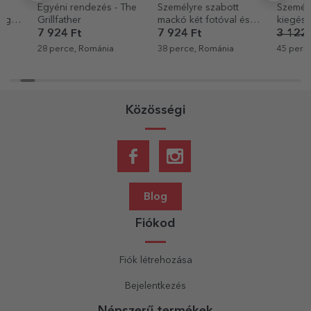
Egyéni rendezés - The
Személyre szabott
Személyre sz
Grillfather
mackó két fotóval és
kiegészítő ké
szöveggel
névvel - Sun 
7 924 Ft
7 924 Ft
3 122 Ft
2 
28 perce, Románia
38 perce, Románia
45 perce, Rom
Közösségi
Blog
Fiókod
Fiók létrehozása
Bejelentkezés