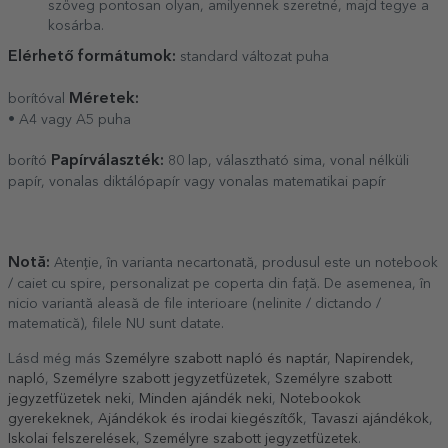
szöveg pontosan olyan, amilyennek szeretné, majd tegye a
kosárba.
Elérhető formátumok:
standard változat puha
Méretek:
borítóval
• A4 vagy A5 puha
Papírválaszték:
borító
80 lap, választható sima, vonal nélküli
papír, vonalas diktálópapír vagy vonalas matematikai papír
Notă:
Atenție, în varianta necartonată, produsul este un notebook
/ caiet cu spire, personalizat pe coperta din față. De asemenea, în
nicio variantă aleasă de file interioare (nelinite / dictando /
matematică), filele NU sunt datate.
Lásd még más
Személyre szabott napló és naptár
,
Napirendek,
napló
,
Személyre szabott jegyzetfüzetek
,
Személyre szabott
jegyzetfüzetek neki
,
Minden ajándék neki
,
Notebookok
gyerekeknek
,
Ajándékok és irodai kiegészítők
,
Tavaszi ajándékok
,
Iskolai felszerelések
,
Személyre szabott jegyzetfüzetek
.