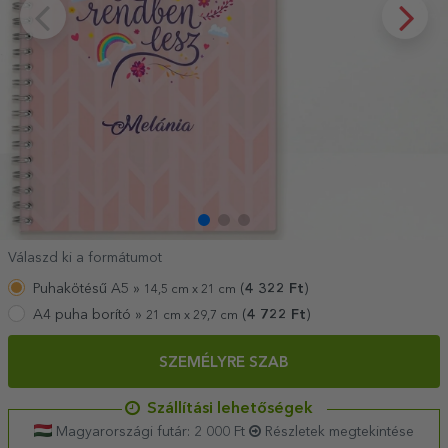
Válaszd ki a formátumot
Puhakötésű A5 »
(
4 322
Ft
)
14,5 cm x 21 cm
A4 puha borító »
(
4 722
Ft
)
21 cm x 29,7 cm
SZEMÉLYRE SZAB
Szállítási lehetőségek
Magyarországi futár: 2 000 Ft
Részletek megtekintése