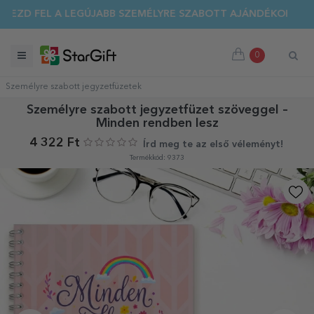
YÁRI KIÁRUSÍTÁS 🌴 AKÁR 40%-OS KEDVEZMÉNY TÖBB MINT 1
ZD FEL A LEGÚJABB SZEMÉLYRE SZABOTT AJÁNDÉKOKAT!
0
Személyre szabott jegyzetfüzetek
Személyre szabott jegyzetfüzet szöveggel –
Minden rendben lesz
4 322 Ft
Írd meg te az első véleményt!
Termékkód: 9373