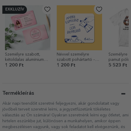
EXKLUZÍV
Személyre szabott,
Névvel személyre
Személyre s
kétoldalas alumínium
szabott pohártartó –
pamut póló
kártya fotóval és
More espresso
és üzenettel
1 200 Ft
1 200 Ft
5 523 Ft
szöveggel – Passenger
Princess
Termékleírás
Akár napi teendőit szeretné feljegyezni, akár gondolatait vagy
jövőbeli terveit szeretné leírni, a jegyzetfüzetünk tökéletes
választás az Ön számára! Gyakran szeretnénk leírni egy ötletet, ami
hirtelen eszünkbe jut, különösen a munkahelyen, amikor éppen
megbeszélésen vagyunk, vagy sok feladatot kell elvégeznünk, és