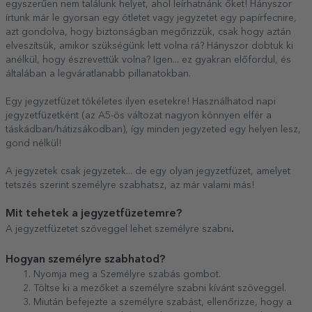
egyszerűen nem találunk helyet, ahol leírhatnánk őket! Hányszor
írtunk már le gyorsan egy ötletet vagy jegyzetet egy papírfecnire,
azt gondolva, hogy biztonságban megőrizzük, csak hogy aztán
elveszítsük, amikor szükségünk lett volna rá? Hányszor dobtuk ki
anélkül, hogy észrevettük volna? Igen... ez gyakran előfordul, és
általában a legváratlanabb pillanatokban.
Egy jegyzetfüzet tökéletes ilyen esetekre! Használhatod napi
jegyzetfüzetként (az A5-ös változat nagyon könnyen elfér a
táskádban/hátizsákodban), így minden jegyzeted egy helyen lesz,
gond nélkül!
A jegyzetek csak jegyzetek... de egy olyan jegyzetfüzet, amelyet
tetszés szerint személyre szabhatsz, az már valami más!
Mit tehetek a jegyzetfüzetemre?
.
A jegyzetfüzetet szöveggel lehet személyre szabni
Hogyan személyre szabhatod?
Nyomja meg a Személyre szabás gombot.
Töltse ki a mezőket a személyre szabni kívánt szöveggel.
Miután befejezte a személyre szabást, ellenőrizze, hogy a