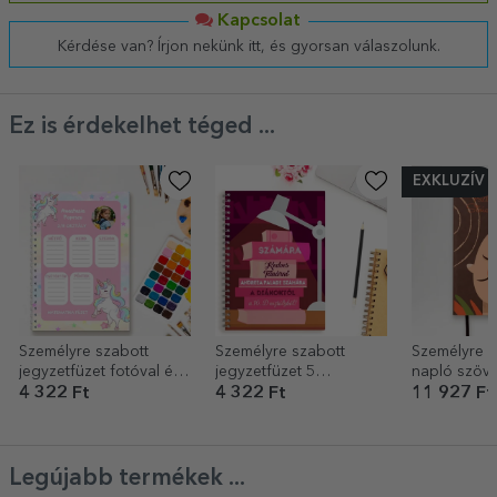
Kapcsolat
Kérdése van? Írjon nekünk itt, és gyorsan válaszolunk.
Ez is érdekelhet téged ...
EXKLUZÍV
Személyre szabott
Személyre szabott
Személyre s
jegyzetfüzet fotóval és
jegyzetfüzet 5
napló szöve
szöveggel – Unicorns
szöveggel
pszichológu
4 322 Ft
4 322 Ft
11 927 Ft
Timetable
Legújabb termékek ...