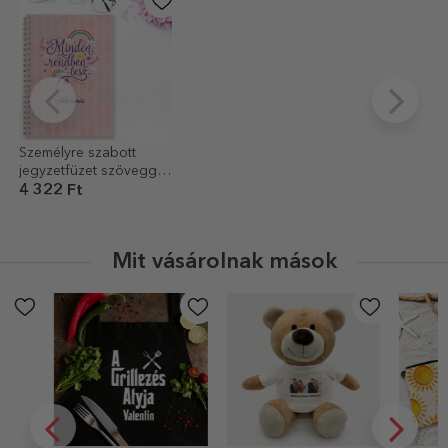
Személyre szabott
jegyzetfüzet szöveggel
– Minden rendben lesz
4 322 Ft
Mit vásárolnak mások