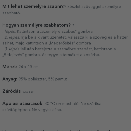
Mit lehet személyre szabni?
A készlet szöveggel személyre
.
szabható
Hogyan személyre szabhatom?
1
. lépés:
Kattintson a „Személyre szabás” gombra
. 2. lépés:
Írja be a kívánt üzenetet, válassza ki a szöveg és a háttér
színét, majd kattintson a „Megerősítés” gombra
. 3. lépés:
Miután befejezte a személyre szabást, kattintson a
„Befejezés” gombra, és tegye a terméket a kosárba.
Méret:
24 x 15 cm
Anyag:
95% poliészter, 5% pamut
Záródás:
cipzár
Ápolási utasítások
: 30 °C-on mosható. Ne szárítsa
szárítógépben. Ne vegytisztítsa.