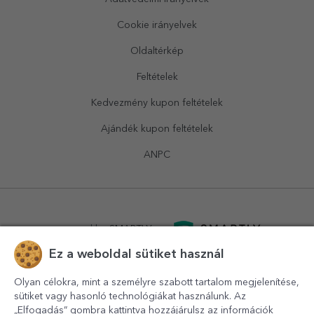
Cookie irányelvek
Oldaltérkép
Feltételek
Kedvezmény kupon feltételek
Ajándék kupon feltételek
ANPC
powered by
SMARTLY.ro
Ez a weboldal sütiket használ
logistics by
APACARGO.com
Olyan célokra, mint a személyre szabott tartalom megjelenítése,
sütiket vagy hasonló technológiákat használunk. Az
„Elfogadás” gombra kattintva hozzájárulsz az információk