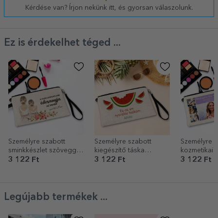
Kérdése van? Írjon nekünk itt, és gyorsan válaszolunk.
Ez is érdekelhet téged ...
Személyre szabott
Személyre szabott
Személyre s
sminkkészlet szöveggel
kiegészítő táska
kozmetikai 
- Anya
szöveggel -
fotóval és 
3 122 Ft
3 122 Ft
3 122 Ft
Görögdinnye
Legújabb termékek ...