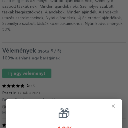
Lásd még más
Személyre szabott ajándékok neki
,
Személyre
szabott táskák neki
,
Minden ajándék neki
,
Személyre szabott
táskák kiegészítőkhöz
,
Ajándékok
,
Minden ajándék
,
Ajándékok
utazás szerelmeseinek
,
Nyári ajándékok
,
Új és eredeti ajándékok
,
Személyre szabott táskák kozmetikumokhoz
,
Nyári kedvezmények -
50%
.
Vélemények
(Notă
5
/ 5
)
100%
ajánlaná egy barátjának
Írj egy véleményt
5
/ 5
Practic
17 Július 2023
Drăguță, utila, frumos lucrată
×
Fordítás mutatása
🎁
Marcela,
Románia
5
/ 5