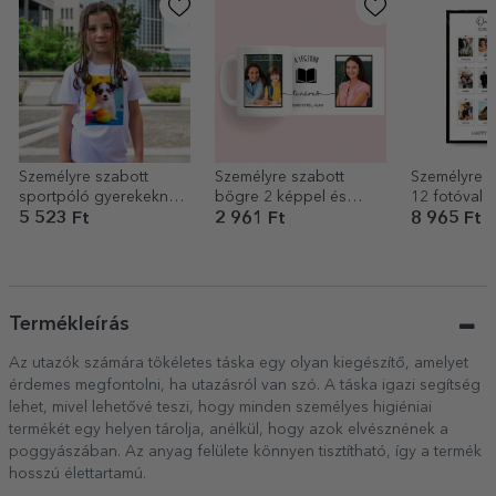
Személyre szabott
Személyre szabott
Személyre s
sportpóló gyerekeknek
bögre 2 képpel és
12 fotóval é
portréfotóval
szöveggel
– Our memo
5 523 Ft
2 961 Ft
8 965 Ft
Termékleírás
Az utazók számára tökéletes táska egy olyan kiegészítő, amelyet
érdemes megfontolni, ha utazásról van szó. A táska igazi segítség
lehet, mivel lehetővé teszi, hogy minden személyes higiéniai
termékét egy helyen tárolja, anélkül, hogy azok elvésznének a
poggyászában. Az anyag felülete könnyen tisztítható, így a termék
hosszú élettartamú.