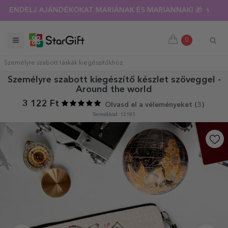
RENDELJ AJÁNDÉKOKAT MARIÁNAK ÉS MARIANNAK! 🎁 🍷
0
Személyre szabott táskák kiegészítőkhöz
Személyre szabott kiegészítő készlet szöveggel -
Around the world
3 122 Ft
Olvasd el a véleményeket (
3
)
Termékkód: 12185