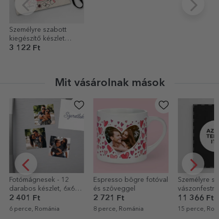
Személyre szabott
kiegészítő készlet
szöveggel - Around the
3 122 Ft
world
Mit vásárolnak mások
Fotómágnesek - 12
Espresso bögre fotóval
Személyre sz
darabos készlet, 6x6
és szöveggel
vászonfestm
cm
grafikájával -
2 401 Ft
2 721 Ft
11 366 Ft
6 perce, Románia
8 perce, Románia
15 perce, Rom