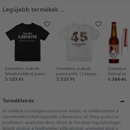
Legújabb termékek ...
Személyre szabott,
Személyre szabott
Személyre s
felirattal ellátott pamut
pamut póló 12 képpel
fotóval és ü
póló – A vőlegény
és üzenettel – 45 éves
Boldog szül
5 523 Ft
5 523 Ft
1 760 Ft
1
csapata
Termékleírás
Az emlékek nosztalgikussá tesznek minket, és emlékeztetnek a
szeretteinkkel töltött legszebb pillanatokra, de főleg azokra az
érzelmekre, amelyeket akkor éltünk át. Készítsen egy különleges
lámpát azokkal a felejthetetlen pillanatokkal, amelyeket azzal a