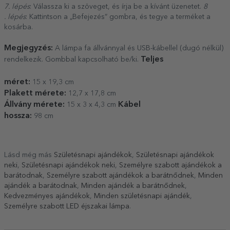
7. lépés
: Válassza ki a szöveget, és írja be a kívánt üzenetet.
8
. lépés
: Kattintson a „Befejezés” gombra, és tegye a terméket a
kosárba.
Megjegyzés:
A lámpa fa állvánnyal és USB-kábellel (dugó nélkül)
Teljes
rendelkezik. Gombbal kapcsolható be/ki.
méret:
15 x 19,3 cm
Plakett mérete:
12,7 x 17,8 cm
Állvány mérete:
Kábel
15 x 3 x 4,3 cm
hossza:
98 cm
Lásd még más
Születésnapi ajándékok
,
Születésnapi ajándékok
neki
,
Születésnapi ajándékok neki
,
Személyre szabott ajándékok a
barátodnak
,
Személyre szabott ajándékok a barátnődnek
,
Minden
ajándék a barátodnak
,
Minden ajándék a barátnődnek
,
Kedvezményes ajándékok
,
Minden születésnapi ajándék
,
Személyre szabott LED éjszakai lámpa
.