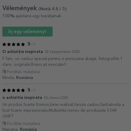
Vélemények
(Notă
4.8
/ 5
)
100%
ajánlaná egy barátjának
Írj egy véleményt
5
/ 5
O achiziție inspirata
02 Szeptember 2025
F fain, un cadou special pentru o persoana draga, fotografiile f
clare, originale.Bravo pt execuție!!
Fordítás mutatása
Mirela,
Románia
5
/ 5
o achizitie inspirata
06 Június 2025
Un produs foarte frumos,bine realizat,facuta cadou.Sarbatorita a
fost foarte impresionata.Multumita mereu de produsele STAR
GHIFT
Fordítás mutatása
Mariana,
Románia