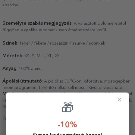
kosárba.
Személyre szabás megjegyzés:
A választott póló méretétől
függően a grafika automatikusan átméretezésre kerül.
Színek:
fehér / fekete / rózsaszín / szürke / sötétkék
Méretek
: XS, S, M, L, XL, 2XL
Anyag
: 100% pamut
Ápolási útmutató
: A pólókat 30 °C-on, kifordítva, mosógépben,
finom programon, fehérítő nélkül kell mosni. Kívülről vasalható.
Megjegyzés:
A színes vagy fekete pólókat egy további anyaggal
×
kezelik, amely nyomokat hagyhat a póló teljes felületén. Javasoljuk,
🎁
hogy viselés előtt mossák ki őket.
Termékadatok:
-10%
oldalsó varratok
a keskeny gallér 1:1 bordás anyagból készült, 5% elasztán