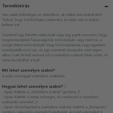
Termékleírás
Van valaki különleges az életedben, ak nélkül nem tudnál élni?
Tudod, hogy ő különleges számodra, és talán neki is tudnia
kellene ezt.
Szeretnél egy felnőtté válási bulit vagy egy partit szervezni, hogy
megünnepeljétek házasságotok évfordulóját, vagy miért ne, a
szingli életed évfordulóját? Vagy ha középiskolai vagy egyetemi
osztálytalálkozód van, és úgy szeretnél ünnepelni, mint régen,
akkor csak fel kell venned ezt a személyre szabott fehér pólót, és
máris kezdődhet a buli!
Mit lehet személyre szabni?
.
A póló szöveggel személyre szabható
Hogyan lehet személyre szabni?
1
. lépés:
Kattints a „Személyre szabás” gombra;
2
. lépés:
Kattints a minta szövegre, és szerkeszd a személyre
szabandó üzenetet;
3
. lépés:
Ha befejezted a személyre szabást, kattints a „Befejezés”
gombra, válaszd ki a termék formátumát, és tedd a terméket a