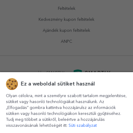
Feltételek
Kedvezmény kupon feltételek
Ajándék kupon feltételek
ANPC
powered by
SMARTLY.ro
Ez a weboldal sütiket használ
logistics by
APACARGO.com
Olyan célokra, mint a személyre szabott tartalom megjelenítése,
sütiket vagy hasonló technológiákat használunk. Az
„Elfogadás” gombra kattintva hozzájárulsz az információk
sütiken vagy hasonló technológiákon keresztüli gyűjtéséhez.
Tudj meg többet a sütikről, beleértve a hozzájárulás
visszavonásának lehetőségét itt:
Süti szabályzat