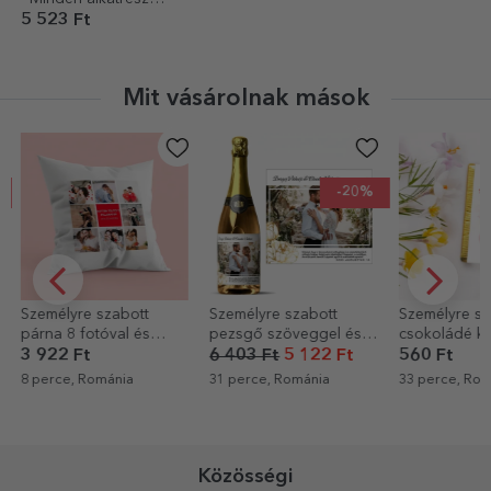
eredeti
5 523 Ft
Mit vásárolnak mások
-20%
Személyre szabott
Személyre szabott
Személyre sz
párna 8 fotóval és
pezsgő szöveggel és
csokoládé ke
szöveggel
fotóval - Esküvői
ajándék szöv
3 922 Ft
6 403 Ft
5 122 Ft
560 Ft
üdvözlet
Teddy mack
8 perce, Románia
31 perce, Románia
33 perce, Rom
Közösségi