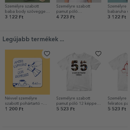
Személyre szabott
Személyre szabott
Személyre s
baba body szöveggel -
pamut póló
babaruha üz
Az első húsvétom
gyerekeknek névvel -
tag
3 122 Ft
4 723 Ft
3 122 Ft
Ideje játszani, TraLaLa
Legújabb termékek ...
Névvel személyre
Személyre szabott
Személyre s
szabott pohártartó –
pamut póló 12 képpel
feliratos pa
More espresso
és üzenettel – 55 éves
Coffee
1 200 Ft
5 523 Ft
5 523 Ft