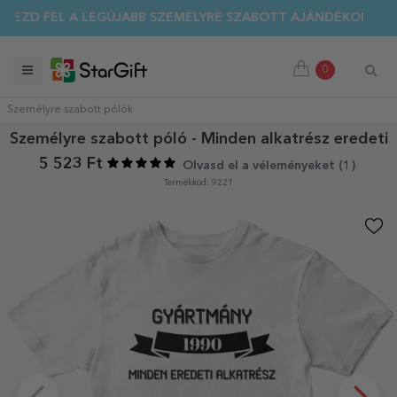
DEZD FEL A LEGÚJABB SZEMÉLYRE SZABOTT AJÁNDÉKOKAT!
0
Személyre szabott pólók
Személyre szabott póló - Minden alkatrész eredeti
5 523 Ft
Olvasd el a véleményeket (
1
)
Termékkód: 9221