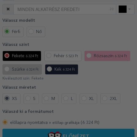
20
Válassz modellt
Férfi
Nő
Válassz színt
Fekete
Fehér
Rózsaszín
6 324 Ft
5 523 Ft
6 324 Ft
Szürke
Kék
6 324 Ft
6 324 Ft
Kiválasztott szín:
Fekete
Válassz méretet
XS
S
M
L
XL
2XL
Válaszd ki a formátumot
előlapra nyomtatva »
(
6 324
Ft)
előlap grafikája
ELŐNÉZET