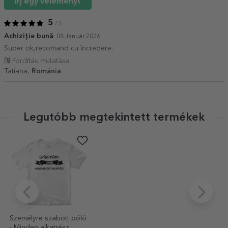
Írj egy véleményt
5
/ 5
Achiziție bună
08 Január 2026
Super ok,recomand cu încredere.
Fordítás mutatása
Tatiana,
Románia
Legutóbb megtekintett termékek
Személyre szabott póló
- Minden alkatrész