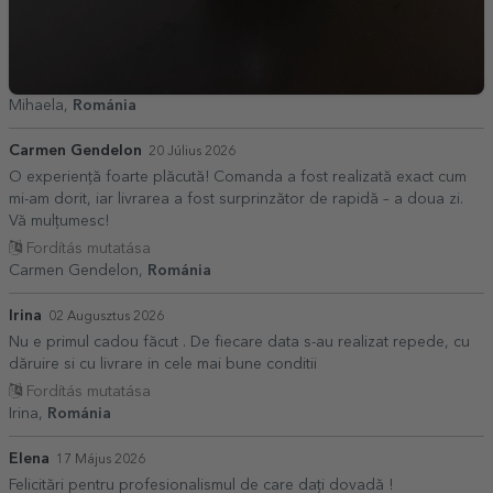
Mihaela,
Románia
Carmen Gendelon
20 Július 2026
O experiență foarte plăcută! Comanda a fost realizată exact cum
mi-am dorit, iar livrarea a fost surprinzător de rapidă – a doua zi.
Vă mulțumesc!
Fordítás mutatása
Carmen Gendelon,
Románia
Irina
02 Augusztus 2026
Nu e primul cadou făcut . De fiecare data s-au realizat repede, cu
dăruire si cu livrare in cele mai bune conditii
Fordítás mutatása
Irina,
Románia
Elena
17 Május 2026
Felicitări pentru profesionalismul de care dați dovadă !