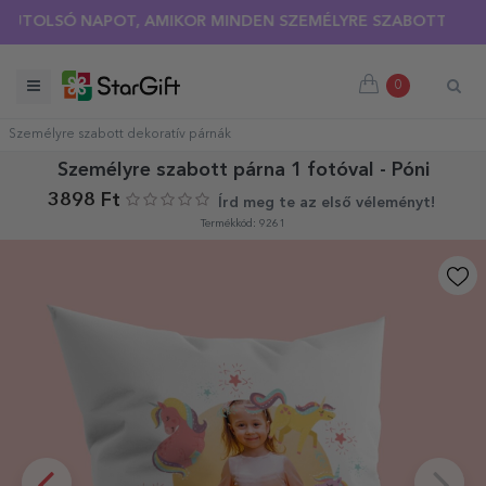
NYÁRI KIÁRUSÍTÁS 🌴 AKÁR 40%-OS KEDVEZMÉNY TÖBB MINT
Ó NAPOT, AMIKOR MINDEN SZEMÉLYRE SZABOTT PÓLÓRA 30%-
0
Személyre szabott dekoratív párnák
Személyre szabott párna 1 fotóval - Póni
3898 Ft
Írd meg te az első véleményt!
Termékkód: 9261