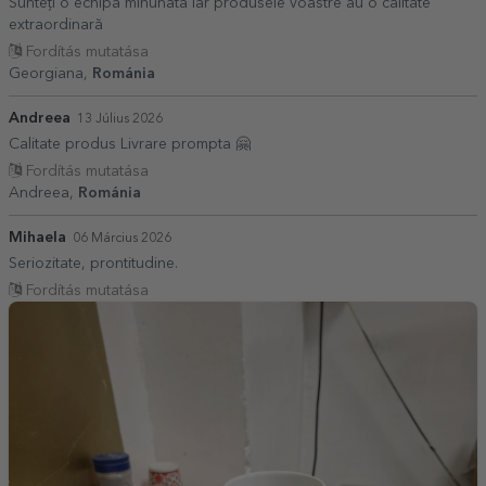
Sunteți o echipa minunată iar produsele voastre au o calitate
extraordinară
Fordítás mutatása
Georgiana,
Románia
Andreea
13 Július 2026
Calitate produs Livrare prompta 🤗
Fordítás mutatása
Andreea,
Románia
Mihaela
06 Március 2026
Seriozitate, prontitudine.
Fordítás mutatása