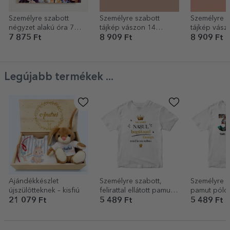
Személyre szabott
Személyre szabott
Személyre s
négyzet alakú óra 7
tájkép vászon 14
tájkép vász
fotóval
fotóval, 33-as
fotóval, 80-
7 875 Ft
8 909 Ft
8 909 Ft
modellszámmal és
modellszám
szöveges üzenettel
szöveges üz
Legújabb termékek ...
Ajándékkészlet
Személyre szabott,
Személyre s
újszülötteknek – kisfiú
felirattal ellátott pamut
pamut póló
póló – A gazdag orr
és üzenettel
21 079 Ft
5 489 Ft
5 489 Ft