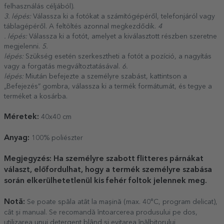
felhasználás céljából).
3. lépés:
Válassza ki a fotókat a számítógépéről, telefonjáról vagy
táblagépéről. A feltöltés azonnal megkezdődik.
4
. lépés:
Válassza ki a fotót, amelyet a kiválasztott részben szeretne
megjelenni.
5.
lépés:
Szükség esetén szerkesztheti a fotót a pozíció, a nagyítás
vagy a forgatás megváltoztatásával.
6.
lépés:
Miután befejezte a személyre szabást, kattintson a
„Befejezés” gombra, válassza ki a termék formátumát, és tegye a
terméket a kosárba.
Méretek:
40x40 cm
Anyag:
100% poliészter
Megjegyzés: Ha személyre szabott flitteres párnákat
választ, előfordulhat, hogy a termék személyre szabása
során elkerülhetetlenül kis fehér foltok jelennek meg.
Notă:
Se poate spăla atât la mașină (max. 40°C, program delicat),
cât și manual. Se recomandă întoarcerea produsului pe dos,
utilizarea unui detergent blând și evitarea înălbitorului