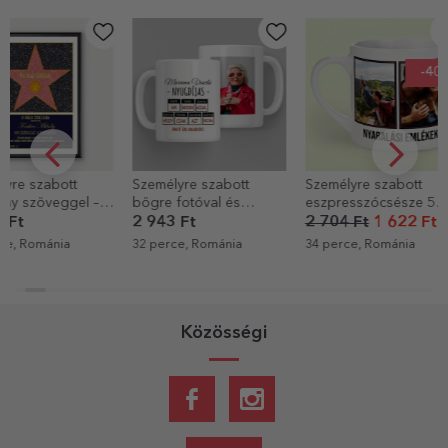
EXKLUZÍV
-40%
Személyre szabott
Személyre szabott
Személyre sz
bögre fotóval és
eszpresszócsésze 5
asztali képke
üzenettel – Nyugdíjazás
fotóval és szöveggel -
szöveggel és 
2 943 Ft
2 704 Ft
1 622 Ft
4 772 Ft
Emlékek
Boldog szüle
32 perce, Románia
34 perce, Románia
35 perce, Rom
Közösségi