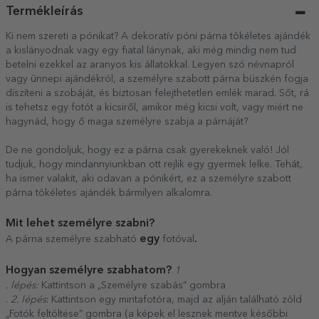
Termékleírás
Ki nem szereti a pónikat? A dekoratív póni párna tökéletes ajándék
a kislányodnak vagy egy fiatal lánynak, aki még mindig nem tud
betelni ezekkel az aranyos kis állatokkal. Legyen szó névnapról
vagy ünnepi ajándékról, a személyre szabott párna büszkén fogja
díszíteni a szobáját, és biztosan felejthetetlen emlék marad. Sőt, rá
is tehetsz egy fotót a kicsiről, amikor még kicsi volt, vagy miért ne
hagynád, hogy ő maga személyre szabja a párnáját?
De ne gondoljuk, hogy ez a párna csak gyerekeknek való! Jól
tudjuk, hogy mindannyiunkban ott rejlik egy gyermek lelke. Tehát,
ha ismer valakit, aki odavan a pónikért, ez a személyre szabott
párna tökéletes ajándék bármilyen alkalomra.
Mit lehet személyre szabni?
egy
.
A párna személyre szabható
fotóval
Hogyan személyre szabhatom?
1
. lépés:
Kattintson a „Személyre szabás” gombra
.
2. lépés
: Kattintson egy mintafotóra, majd az alján található zöld
„Fotók feltöltése” gombra (a képek el lesznek mentve későbbi