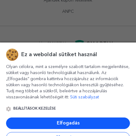
Ajándék kupon feltételek
ANPC
powered by
SMARTLY.ro
Ez a weboldal sütiket használ
logistics by
APACARGO.com
Olyan célokra, mint a személyre szabott tartalom megjelenítése,
sütiket vagy hasonló technológiákat használunk. Az
„Elfogadás” gombra kattintva hozzájárulsz az információk
sütiken vagy hasonló technológiákon keresztüli gyűjtéséhez.
Tudj meg többet a sütikről, beleértve a hozzájárulás
visszavonásának lehetőségét itt:
Süti szabályzat
BEÁLLÍTÁSOK KEZELÉSE
© 2016-2026
StarGift
Romania,
București
, strada
Copilului
nr. 6-12, parter
,
Sector 1
, cod postal
012178
,
email:
contact@stargift.hu
Elfogadás
www.stargift.hu
STARGIFT SRL
, cod fiscal
40077992