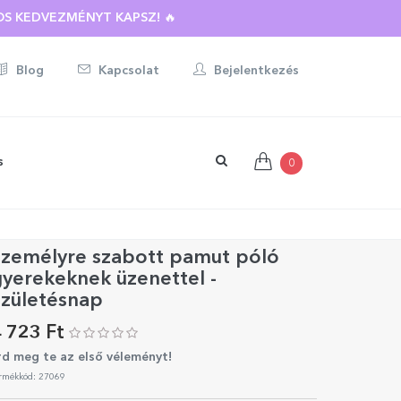
S KEDVEZMÉNYT KAPSZ! 🔥
Blog
Kapcsolat
Bejelentkezés
s
0
Személyre szabott pamut póló
yerekeknek üzenettel -
Születésnap
 723 Ft
rd meg te az első véleményt!
rmékkód: 27069