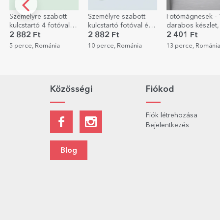
Személyre szabott
Személyre szabott
Fotómágnesek - 
kulcstartó 4 fotóval
kulcstartó fotóval és
darabos készlet,
és szöveggel
szöveggel
cm
2 882 Ft
2 882 Ft
2 401 Ft
5 perce, Románia
10 perce, Románia
13 perce, Románi
Közösségi
Fiókod
Fiók létrehozása
Bejelentkezés
Blog