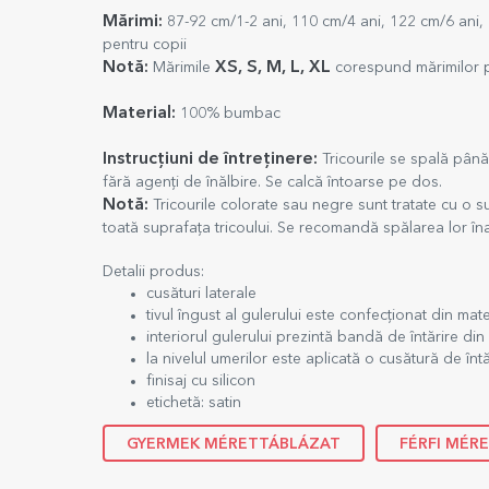
Mărimi:
87-92 cm/1-2 ani, 110 cm/4 ani, 122 cm/6 ani, 
pentru copii
Notă:
XS, S, M, L, XL
Mărimile
corespund mărimilor pe
Material:
100% bumbac
Instrucțiuni de întreținere:
Tricourile se spală până
fără agenți de înălbire. Se calcă întoarse pe dos.
Notă:
Tricourile colorate sau negre sunt tratate cu o
toată suprafața tricoului. Se recomandă spălarea lor îna
Detalii produs:
cusături laterale
tivul îngust al gulerului este confecționat din mat
interiorul gulerului prezintă bandă de întărire di
la nivelul umerilor este aplicată o cusătură de întă
finisaj cu silicon
etichetă: satin
GYERMEK MÉRETTÁBLÁZAT
FÉRFI MÉR