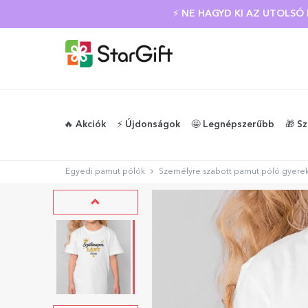
⚡ NE HAGYD KI AZ UTOLS
🔥 Akciók
⚡️ Újdonságok
🤩 Legnépszerűbb
🎁 S
Egyedi pamut pólók
Személyre szabott pamut póló gyerek