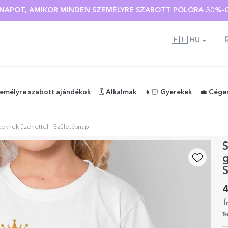
Ó NAPOT, AMIKOR MINDEN SZEMÉLYRE SZABOTT PÓLÓRA 30%-O
🇭🇺
HU
zemélyre szabott ajándékok
🗓️ Alkalmak
👧🏻 Gyerekek
💼 Cége
eknek üzenettel - Születésnap
g
4
Í
Te