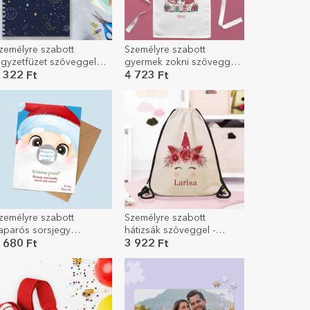
zemélyre szabott
Személyre szabott
egyzetfüzet szöveggel
gyermek zokni szöveggel -
yerekeknek - Űr
HO HO HO!
 322 Ft
4 723 Ft
zemélyre szabott
Személyre szabott
aparós sorsjegy
hátizsák szöveggel -
zöveggel - Boldog
Unicorn
 680 Ft
3 922 Ft
arácsonyt!