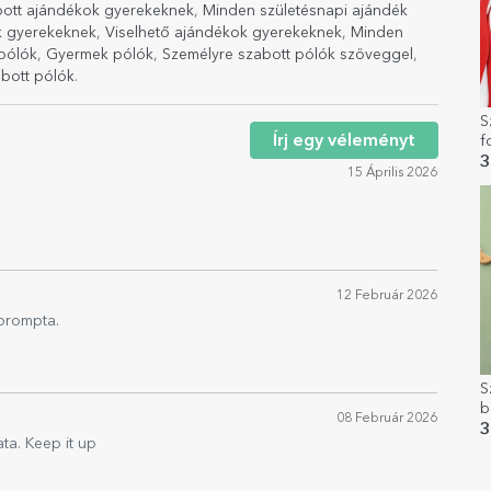
bott ajándékok gyerekeknek
,
Minden születésnapi ajándék
 gyerekeknek
,
Viselhető ajándékok gyerekeknek
,
Minden
pólók
,
Gyermek pólók
,
Személyre szabott pólók szöveggel
,
bott pólók
.
S
Írj egy véleményt
f
3
15 Április 2026
12 Február 2026
 prompta.
S
b
08 Február 2026
k
3
ta. Keep it up