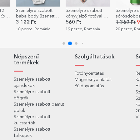
12
Személyre szabott
Személyre szabott
Személyre s
 6x6
baba body üzenettel
könyvjelző fotóval és
sörösdobo
- Nasi kérés
üzenettel
szöveggel -
3 122 Ft
560 Ft
1 360 Ft
9
hívás
a
18 perce, Románia
19 perce, Románia
20 perce, R
Népszerű
Szolgáltatások
S
termékek
Fotónyomtatás
Re
Személyre szabott
Mágnesnyomtatás
Ka
ajándékok
Pólónyomtatás
Hí
Személyre szabott
Sz
bögrék
Sz
Személyre szabott pamut
ka
pólók
G
Személyre szabott
Vi
kulcstartók
Személyre szabott
faliképek