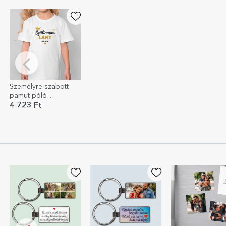
Személyre szabott
pamut póló
gyerekeknek
4 723 Ft
üzenettel -
Születésnap