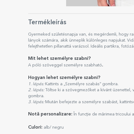
Termékleírás
Gyermeked születésnapja van, és megérdemli, hogy ragy
lányok számára, akik ünneplik különleges napjukat. Vi
felejthetetlen pillanattá varázsol. Ideális partikra, fo
Mit lehet személyre szabni?
.
A póló szöveggel személyre szabható
Hogyan lehet személyre szabni?
1. lépés:
Kattints a „Személyre szabás” gombra.
2. lépés:
Töltse ki a szövegmezőket a kívánt üzenettel, v
gombra.
3. lépés:
Miután befejezte a személyre szabást, kattint
Notă personalizare:
În funcție de mărimea tricoului
Culori:
alb/ negru