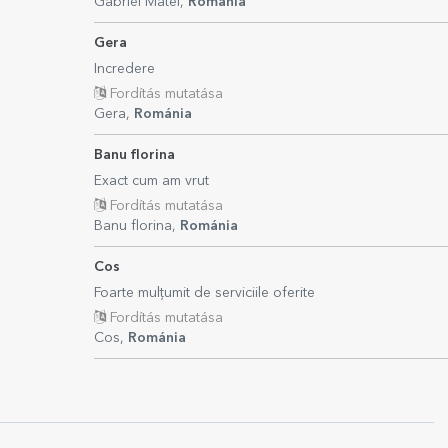
Gabriel Matei,
Románia
Gera
Incredere
Fordítás mutatása
Gera,
Románia
Banu florina
Exact cum am vrut
Fordítás mutatása
Banu florina,
Románia
Cos
Foarte mulțumit de serviciile oferite
Fordítás mutatása
Cos,
Románia