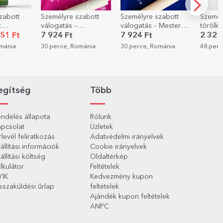
zabott
Személyre szabott
Személyre szabott
Személ
z
válogatás –
válogatás – Mester
törölkö
 Bejövő
Szeretettel sütve
szakács a konyhában
csecs
51 Ft
7 924 Ft
7 924 Ft
2 321
ománia
30 perce, Románia
30 perce, Románia
48 perc
egítség
Több
ndelés állapota
Rólunk
pcsolat
Üzletek
rlevél feliratkozás
Adatvédelmi irányelvek
állítási információk
Cookie irányelvek
állítási költség
Oldaltérkép
lkulátor
Feltételek
YIK
Kedvezmény kupon
sszaküldési űrlap
feltételek
Ajándék kupon feltételek
ANPC