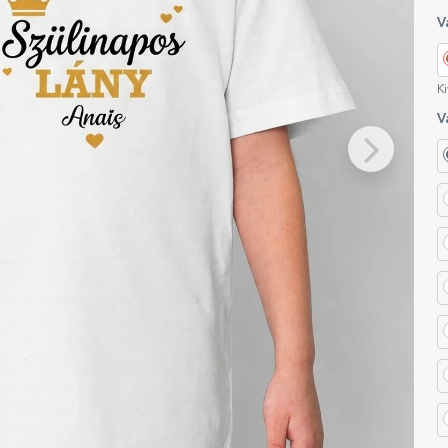
V
Ki
V