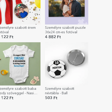
zemélyre szabott érem
Személyre szabott puzzle
otóval
36x24 cm-es fotóval
 122 Ft
4 882 Ft
zemélyre szabott baba
Személyre szabott
ody szöveggel - Nasi
névtábla - Ball
érés
 122 Ft
503 Ft