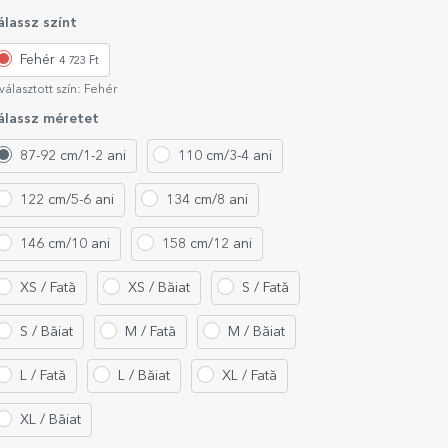
álassz színt
Fehér
4 723 Ft
választott szín:
Fehér
álassz méretet
87-92 cm/1-2 ani
110 cm/3-4 ani
122 cm/5-6 ani
134 cm/8 ani
146 cm/10 ani
158 cm/12 ani
XS / Fată
XS / Băiat
S / Fată
S / Băiat
M / Fată
M / Băiat
L / Fată
L / Băiat
XL / Fată
XL / Băiat