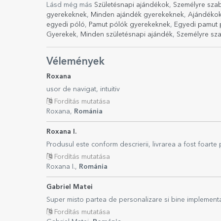
Lásd még más
Születésnapi ajándékok
,
Személyre sza
gyerekeknek
,
Minden ajándék gyerekeknek
,
Ajándékok
egyedi póló
,
Pamut pólók gyerekeknek
,
Egyedi pamut 
Gyerekek
,
Minden születésnapi ajándék
,
Személyre sza
Vélemények
Roxana
usor de navigat, intuitiv
Fordítás mutatása
Roxana,
Románia
Roxana I.
Produsul este conform descrierii, livrarea a fost foarte
Fordítás mutatása
Roxana I.,
Románia
Gabriel Matei
Super misto partea de personalizare si bine implementa
Fordítás mutatása