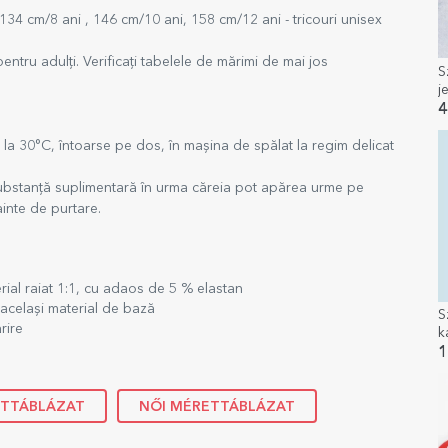
134 cm/8 ani , 146 cm/10 ani, 158 cm/12 ani - tricouri unisex
ntru adulți. Verificați tabelele de mărimi de mai jos
S
j
g
4
 la 30°C, întoarse pe dos, în mașina de spălat la regim delicat
 substanță suplimentară în urma căreia pot apărea urme pe
inte de purtare.
erial raiat 1:1, cu adaos de 5 % elastan
n același material de bază
S
rire
k
s
1
k
ETTÁBLÁZAT
NŐI MÉRETTÁBLÁZAT