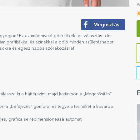
V
Megosztás
ogjon! Ez az imádnivaló póló tökéletes választás a kis
dám grafikákkal és színekkel a póló minden születésnapot
tózásokra és egész napos szórakozásra!
E
álassza ki a háttérszínt, majd kattintson a „Megerősítés”
son a „Befejezés” gombra, és tegye a terméket a kosárba.
 ales, grafica se redimensionează automat.