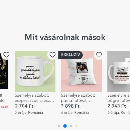
Mit vásárolnak mások
EXKLUZÍV
tt
Személyre szabott
Személyre szabott
Személyre s
sze
párna fotóval,
bögre fotóval és
festmény sz
ggel
szöveggel és QR-
üzenettel –
Hálaszív a
3 898 Ft
2 943 Ft
8 909 Ft
kóddal – A mi
Nyugdíjazás
nyugdíjazás
6 órája, Románia
6 órája, Románia
6 órája, Rom
dallamunk
alkalmából