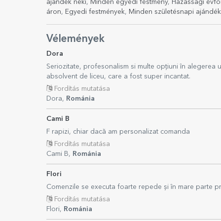
ajándék neki
,
Minden egyedi festmény
,
Házassági évfo
áron
,
Egyedi festmények
,
Minden születésnapi ajándék
Vélemények
Dora
Seriozitate, profesonalism si multe opțiuni în alegerea
absolvent de liceu, care a fost super incantat.
Fordítás mutatása
Dora,
Románia
Cami B
F rapizi, chiar dacă am personalizat comanda
Fordítás mutatása
Cami B,
Románia
Flori
Comenzile se executa foarte repede și în mare parte pr
Fordítás mutatása
Flori,
Románia