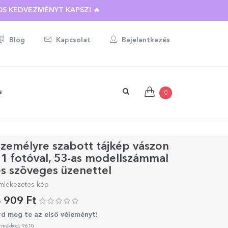
S KEDVEZMÉNYT KAPSZ! 🔥
Blog
Kapcsolat
Bejelentkezés
s
0
zemélyre szabott tájkép vászon
1 fotóval, 53-as modellszámmal
s szöveges üzenettel
mlékezetes kép
 909 Ft
rd meg te az első véleményt!
rmékkód: 9610