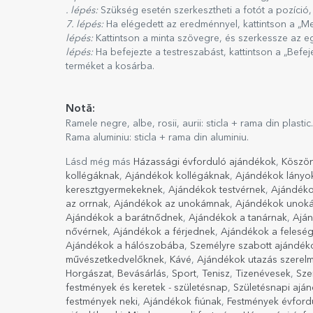
. lépés:
Szükség esetén szerkesztheti a fotót a pozíció,
7. lépés:
Ha elégedett az eredménnyel, kattintson a „Me
lépés:
Kattintson a minta szövegre, és szerkessze az e
lépés:
Ha befejezte a testreszabást, kattintson a „Befe
terméket a kosárba.
Notă:
Ramele negre, albe, rosii, aurii: sticla + rama din plastic.
Rama aluminiu: sticla + rama din aluminiu.
Lásd még más
Házassági évforduló ajándékok
,
Köszö
kollégáknak
,
Ajándékok kollégáknak
,
Ajándékok lányo
keresztgyermekeknek
,
Ajándékok testvérnek
,
Ajándéko
az orrnak
,
Ajándékok az unokámnak
,
Ajándékok unok
Ajándékok a barátnődnek
,
Ajándékok a tanárnak
,
Ajá
nővérnek
,
Ajándékok a férjednek
,
Ajándékok a felesé
Ajándékok a hálószobába
,
Személyre szabott ajándék
művészetkedvelőknek
,
Kávé
,
Ajándékok utazás szerel
Horgászat
,
Bevásárlás
,
Sport
,
Tenisz
,
Tizenévesek
,
Sze
festmények és keretek - születésnap
,
Születésnapi ajá
festmények neki
,
Ajándékok fiúnak
,
Festmények évford