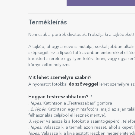
Termékleírás
Nem csak a portrék divatosak. Próbálja ki a tájképeket!
A tájkép, ahogy a neve is mutatja, sokkal jobban alkal
szépségét. Ez a típusú fotó azonban emberekkel ellátot
karaktert szeretne egy ilyen fotóra tenni, vagy egysze
környezetbe helyezni.
Mit lehet személyre szabni?
és szöveggel
A nyomatot fotókkal
lehet személyre sz
Hogyan testreszabhatom?
1
. lépés:
Kattintson a „Testreszabás” gombra
.
2. lépés
: Kattintson egy mintafotóra, majd az alján ta
felhasználás céljából el lesznek mentve).
3. lépés:
Válassza ki a fotókat a számítógépéről, telef
. lépés:
Válassza ki a termék azon részét, ahol a képet 
lépés:
Válassza ki a kiválasztott részben megjelenítend