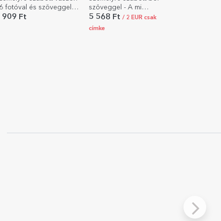
6 fotóval és szöveggel
szöveggel - A mi
ároknak – A mi
történetünk
 909 Ft
5 568 Ft
/ 2 EUR csak
zerelmünk
címke