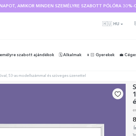
Ó NAPOT, AMIKOR MINDEN SZEMÉLYRE SZABOTT PÓLÓRA 30%-O
🇭🇺
HU
zemélyre szabott ajándékok
🗓️ Alkalmak
👧🏻 Gyerekek
💼 Cége
tóval, 53-as modellszámmal és szöveges üzenettel
S
1
é
e
8
Í
Te