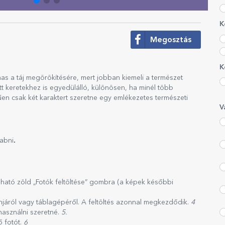
K
Megosztás
K
mas a táj megörökítésére, mert jobban kiemeli a természet
t keretekhez is egyedülálló, különösen, ha minél több
rűen csak két karaktert szeretne egy emlékezetes természeti
V
.
abni
lálható zöld „Fotók feltöltése” gombra (a képek későbbi
onjáról vagy táblagépéről. A feltöltés azonnal megkezdődik.
4
használni szeretné.
5.
ő fotót.
6