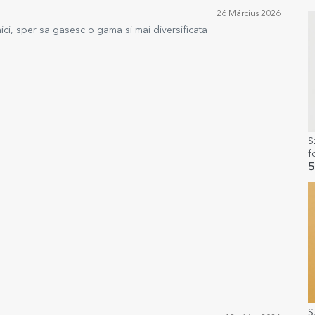
26 Március 2026
ici, sper sa gasesc o gama si mai diversificata
S
f
5
S