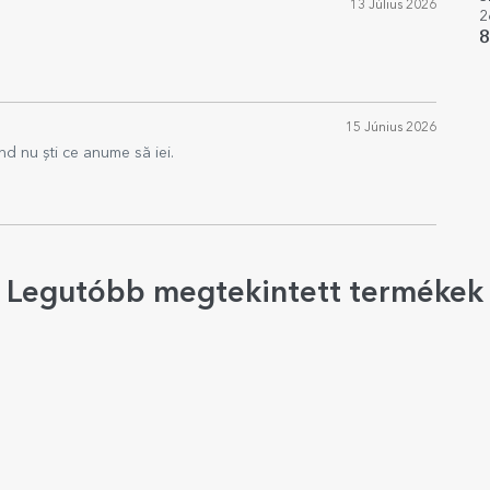
13 Július 2026
2
p
8
s
15 Június 2026
nd nu ști ce anume să iei.
Legutóbb megtekintett termékek