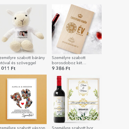
zemélyre szabott bárány
Személyre szabott
otóval és szöveggel
borosdoboz két
palackhoz – Boldog
 011 Ft
9 386 Ft
születésnapot!
zemélyre szabott vászon
Személyre szabott bor