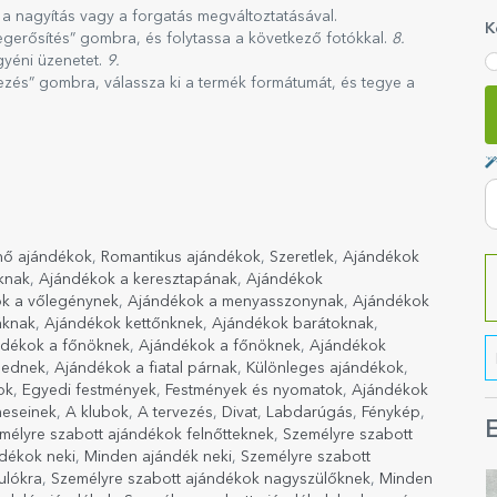
 a nagyítás vagy a forgatás megváltoztatásával.
K
gerősítés” gombra, és folytassa a következő fotókkal.
8.
gyéni üzenetet.
9.
jezés” gombra, válassza ki a termék formátumát, és tegye a
nő ajándékok
,
Romantikus ajándékok
,
Szeretlek
,
Ajándékok
knak
,
Ajándékok a keresztapának
,
Ajándékok
k a vőlegénynek
,
Ajándékok a menyasszonynak
,
Ajándékok
áknak
,
Ajándékok kettőnknek
,
Ajándékok barátoknak
,
ndékok a főnöknek
,
Ajándékok a főnöknek
,
Ajándékok
gednek
,
Ajándékok a fiatal párnak
,
Különleges ajándékok
,
ok
,
Egyedi festmények
,
Festmények és nyomatok
,
Ajándékok
meseinek
,
A klubok
,
A tervezés
,
Divat
,
Labdarúgás
,
Fénykép
,
E
mélyre szabott ajándékok felnőtteknek
,
Személyre szabott
ndékok neki
,
Minden ajándék neki
,
Személyre szabott
ulókra
,
Személyre szabott ajándékok nagyszülőknek
,
Minden