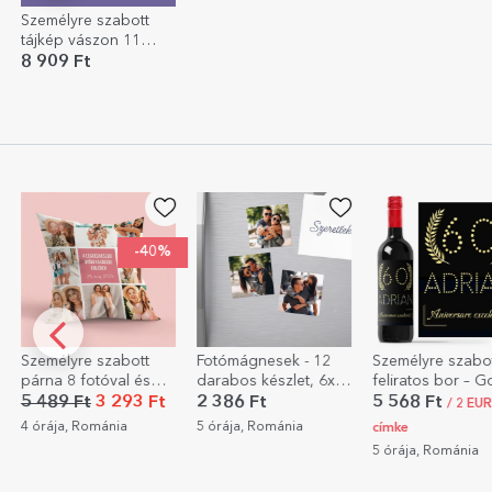
Személyre szabott
tájkép vászon 11
fotóval, 53-as
8 909 Ft
modellszámmal és
szöveges üzenettel
Fotómágnesek - 12
Személyre szabott,
Személyre szabo
darabos készlet, 6x6
feliratos bor – Gold
eszpresszós csé
cm
fotóval és szöve
2 386 Ft
5 568 Ft
2 704 Ft
/ 2 EUR csak
5 órája, Románia
5 órája, Románia
címke
5 órája, Románia