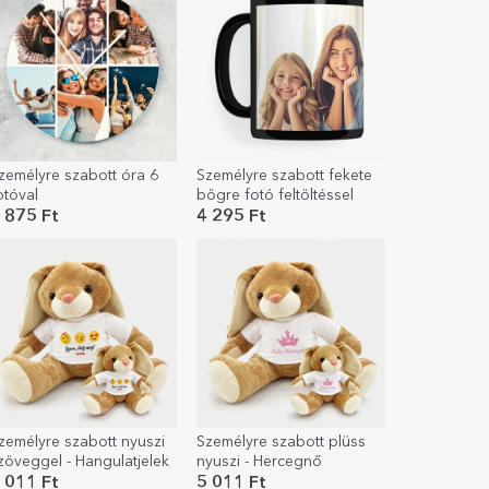
zemélyre szabott óra 6
Személyre szabott fekete
otóval
bögre fotó feltöltéssel
 875 Ft
4 295 Ft
zemélyre szabott nyuszi
Személyre szabott plüss
zöveggel - Hangulatjelek
nyuszi - Hercegnő
 011 Ft
5 011 Ft