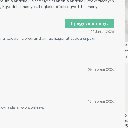
rduló ajándékok
,
Személyre szabott ajándékok kedvezményes
,
Egyedi festmények
,
Legkelendőbb egyedi festmények
.
Írj egy véleményt
06 Június 2026
 unui cadou . De curând am achiziționat cadou și pt un
S
f
7
08 Február 2026
12 Február 2026
odusele sunt de calitate.
S
s
5