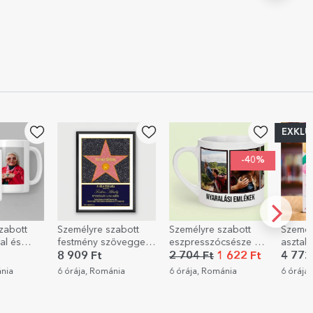
EXKLUZÍV
-40%
zabott
Személyre szabott
Személyre szabott
StarGif
öveggel –
eszpresszócsésze 5
asztali képkeret
ajánd
fotóval és szöveggel
szöveggel és fotóval
2 704 Ft
1 622 Ft
4 772 Ft
397 F
- Emlékek
- Boldog
ánia
6 órája, Románia
6 órája, Románia
6 órája
születésnapot!