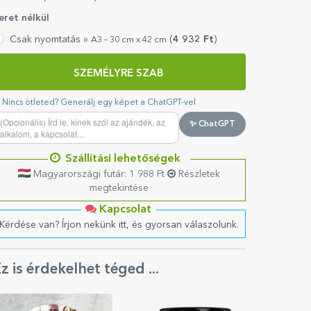
eret nélkül
Csak nyomtatás »
(
4 932
Ft
)
A3 – 30 cm x 42 cm
SZEMÉLYRE SZAB
Nincs ötleted? Generálj egy képet a ChatGPT-vel
✨ ChatGPT
Szállítási lehetőségek
Magyarországi futár: 1 988 Ft
Részletek
megtekintése
Kapcsolat
Kérdése van? Írjon nekünk itt, és gyorsan válaszolunk.
z is érdekelhet téged ...