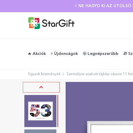
⚡ NE HAGYD KI AZ UTOLS
🔥 Akciók
⚡️ Újdonságok
🤩 Legnépszerűbb
🎁 S
Egyedi festmények
Személyre szabott tájkép vászon 11 fo