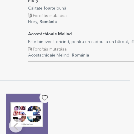
Flory
Calitate foarte bună
Fordítás mutatása
Flory,
Románia
Acostăchioaie Melind
Este binevenit oricînd, pentru un cadou la un bărbat, cî
Fordítás mutatása
Acostăchioaie Melind,
Románia