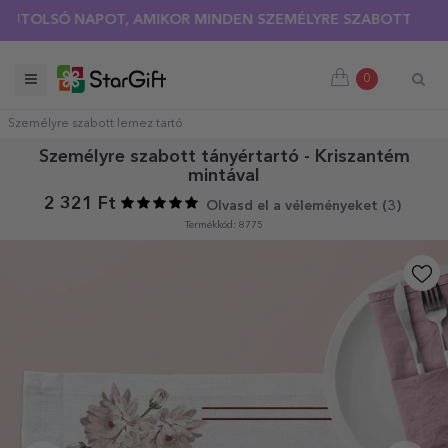
OLSÓ NAPOT, AMIKOR MINDEN SZEMÉLYRE SZABOTT PÓLÓRA 3
0
Személyre szabott lemez tartó
Személyre szabott tányértartó - Kriszantém
mintával
2 321 Ft
Olvasd el a véleményeket (
3
)
Termékkód: 8775