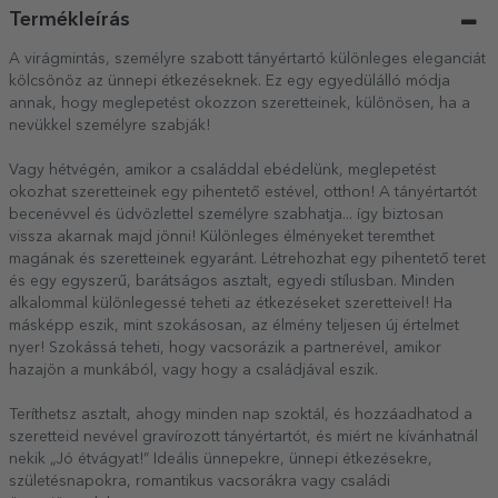
Termékleírás
A virágmintás, személyre szabott tányértartó különleges eleganciát
kölcsönöz az ünnepi étkezéseknek. Ez egy egyedülálló módja
annak, hogy meglepetést okozzon szeretteinek, különösen, ha a
nevükkel személyre szabják!
Vagy hétvégén, amikor a családdal ebédelünk, meglepetést
okozhat szeretteinek egy pihentető estével, otthon! A tányértartót
becenévvel és üdvözlettel személyre szabhatja... így biztosan
vissza akarnak majd jönni! Különleges élményeket teremthet
magának és szeretteinek egyaránt. Létrehozhat egy pihentető teret
és egy egyszerű, barátságos asztalt, egyedi stílusban. Minden
alkalommal különlegessé teheti az étkezéseket szeretteivel! Ha
másképp eszik, mint szokásosan, az élmény teljesen új értelmet
nyer! Szokássá teheti, hogy vacsorázik a partnerével, amikor
hazajön a munkából, vagy hogy a családjával eszik.
Teríthetsz asztalt, ahogy minden nap szoktál, és hozzáadhatod a
szeretteid nevével gravírozott tányértartót, és miért ne kívánhatnál
nekik „Jó étvágyat!” Ideális ünnepekre, ünnepi étkezésekre,
születésnapokra, romantikus vacsorákra vagy családi