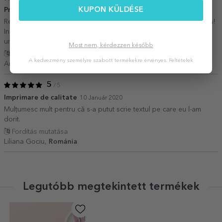
Produse minunate
KUPON KÜLDÉSE
10 Május 2020
Recomand! Produse calitative și atent personalizate, livrare rapida!
In total am 8 produse personalizate de Stargift și probabil mai
urmează și altele ?.
Most nem, kérdezzen később
Fordítás mutatása
A kedvezmény személyre szabott termékekre érvényes.
Feltételek
Ana,
Románia
5
/ 5
Imprimare de calitate
10 Január 2020
Mulțumesc mult pentru că s-a putut scrie textul pe care eu l-am
dorit.
Fordítás mutatása
Liliana Gociu,
Románia
Legutóbb megtekintett termékek