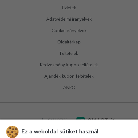
Üzletek
Adatvédelmi irányelvek
Cookie irányelvek
Oldaltérkép
Feltételek
Kedvezmény kupon feltételek
Ajándék kupon feltételek
ANPC
powered by
SMARTLY.ro
Ez a weboldal sütiket használ
logistics by
APACARGO.com