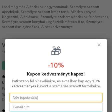
Lásd még más
Ajándékok nagymamának
,
Személyre szabott
ajándékok
,
Személyre szabott lemez tartó
,
Minden konyhai
kiegészítő
,
Ajánlásaink
,
Személyre szabott ajándékok felnőtteknek
,
Személyre szabott konyhai kiegészítők március 8-ra
,
Személyre
szabott őszi ajándékok
,
A hét kedvezményei
.
×
Vélemények
(Notă
5
/ 5
)
🎁
100%
ajánlaná egy barátjának
-10%
Írj egy véleményt
Kupon kedvezményt kapsz!
5
/ 5
Iratkozzon fel hírlevelünkre, és e-mailben kap egy
10%
Un cadou inspirat
21 Március 2022
kedvezményes
kupont a személyre szabott termékekre.
Personalizst înseamnă ceva unic doar pentru tine
Fordítás mutatása
Dumitrache,
Románia
5
/ 5