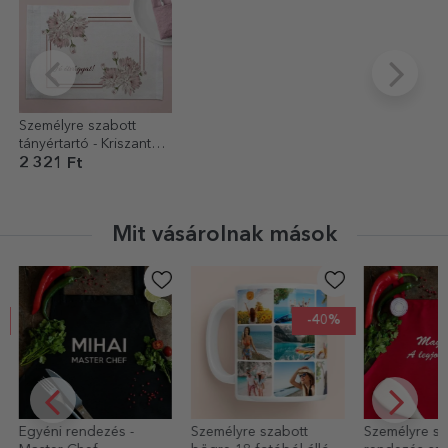
Személyre szabott
tányértartó - Kriszantém
mintával
2 321 Ft
Mit vásárolnak mások
-40%
Egyéni rendezés -
Személyre szabott
Személyre szab