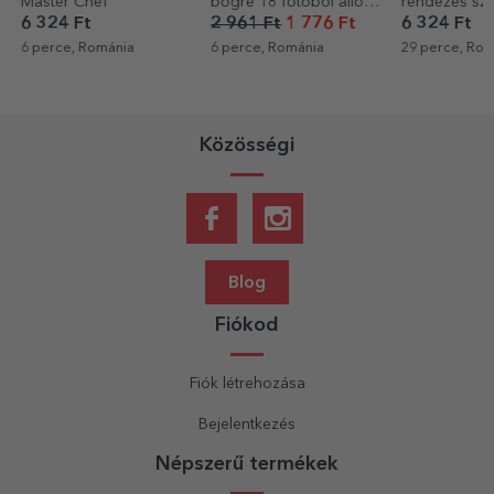
Master Chef
bögre 18 fotóból álló
rendezés szöv
kollázzsal
6 324 Ft
2 961 Ft
1 776 Ft
6 324 Ft
6 perce, Románia
6 perce, Románia
29 perce, Román
Közösségi
Blog
Fiókod
Fiók létrehozása
Bejelentkezés
Népszerű termékek