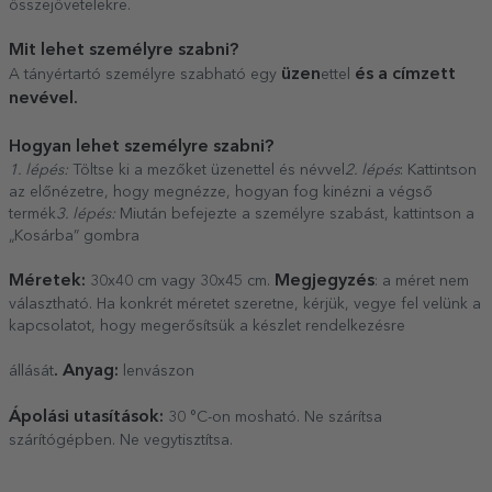
összejövetelekre.
Mit lehet személyre szabni?
üzen
és a címzett
A tányértartó személyre szabható egy
ettel
nevével.
Hogyan lehet személyre szabni?
1. lépés:
Töltse ki a mezőket üzenettel és névvel
2. lépés
: Kattintson
az előnézetre, hogy megnézze, hogyan fog kinézni a végső
termék
3. lépés:
Miután befejezte a személyre szabást, kattintson a
„Kosárba” gombra
Méretek:
Megjegyzés
30x40 cm vagy 30x45 cm.
: a méret nem
választható. Ha konkrét méretet szeretne, kérjük, vegye fel velünk a
kapcsolatot, hogy megerősítsük a készlet rendelkezésre
. Anyag:
állását
lenvászon
Ápolási utasítások:
30 °C-on mosható. Ne szárítsa
szárítógépben. Ne vegytisztítsa.