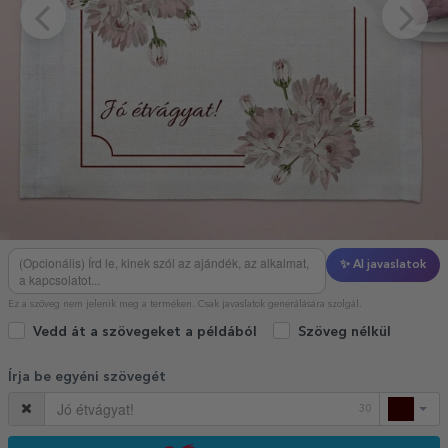
✨ AI javaslatok
Ez a szöveg nem jelenik meg a terméken. Csak javaslatok generálására szolgál.
Vedd át a szövegeket a példából
Szöveg nélkül
Írja be egyéni szövegét
30