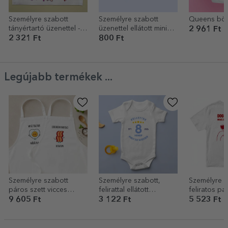
Személyre szabott
Személyre szabott
Queens bö
tányértartó üzenettel -
üzenettel ellátott mini
2 961 Ft
Halloween
csokoládétábla – Ősz
2 321 Ft
800 Ft
Legújabb termékek ...
Személyre szabott
Személyre szabott,
Személyre s
páros szett vicces
felirattal ellátott
feliratos pa
felirattal – Bacon and
gyermekbody – Jól
Wine
9 605 Ft
3 122 Ft
5 523 Ft
eggs
nézek ki a koromhoz
képest