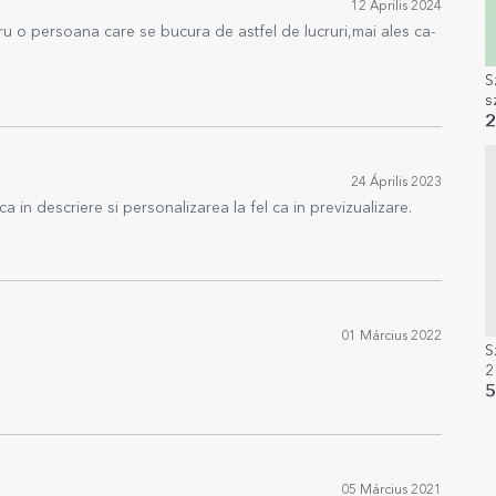
12 Április 2024
tru o persoana care se bucura de astfel de lucruri,mai ales ca-
S
s
b
2
24 Április 2023
in descriere si personalizarea la fel ca in previzualizare.
01 Március 2022
S
2
5
05 Március 2021