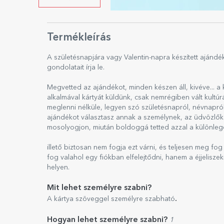
Termékleírás
A születésnapjára vagy Valentin-napra készített ajándé
gondolatait írja le.
Megvetted az ajándékot, minden készen áll, kivéve... 
alkalmával kártyát küldünk, csak nemrégiben vált kultú
meglenni nélküle, legyen szó születésnapról, névnapról
ajándékot választasz annak a személynek, az üdvözlőká
mosolyogjon, miután boldoggá tetted azzal a különlege
illető biztosan nem fogja ezt várni, és teljesen meg f
fog valahol egy fiókban elfelejtődni, hanem a éjjelisze
helyen.
Mit lehet személyre szabni?
.
A kártya szöveggel személyre szabható
Hogyan lehet személyre szabni?
1