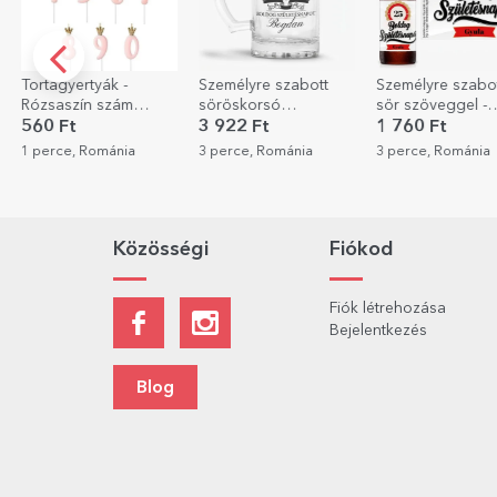
Személyre szabott
Személyre szabott
Személyre szabo
söröskorsó
sör szöveggel -
pezsgő szövegg
szöveggel - Royalty
Boldog
születésnapokra 
3 922 Ft
1 760 Ft
6 403 Ft
születésnapot!
Arany
3 perce, Románia
3 perce, Románia
21 perce, Románi
Közösségi
Fiókod
Fiók létrehozása
Bejelentkezés
Blog