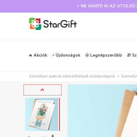
⚡ NE HAGYD KI AZ UTOLS
🔥 Akciók
⚡️ Újdonságok
🤩 Legnépszerűbb
🎁 S
Személyre szabott üdvözlőkártyák és képeslapok
Személyr