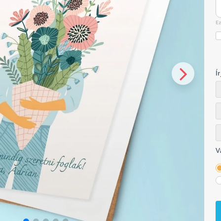
Ez
Í
V