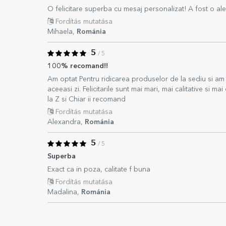
O felicitare superba cu mesaj personalizat! A fost o ale
Fordítás mutatása
Mihaela,
Románia
5
/ 5
100% recomand!!
Am optat Pentru ridicarea produselor de la sediu si am
aceeasi zi. Felicitarile sunt mai mari, mai calitative si m
la Z si Chiar ii recomand
Fordítás mutatása
Alexandra,
Románia
5
/ 5
Superba
Exact ca in poza, calitate f buna
Fordítás mutatása
Madalina,
Románia