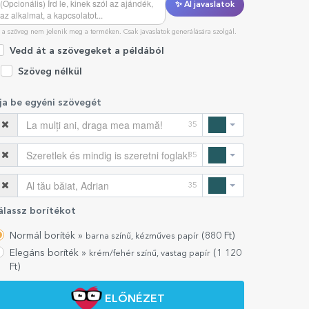
✨ AI javaslatok
 a szöveg nem jelenik meg a terméken. Csak javaslatok generálására szolgál.
Vedd át a szövegeket a példából
Szöveg nélkül
rja be egyéni szövegét
35
35
35
álassz borítékot
Normál boríték »
(880 Ft)
barna színű, kézműves papír
Elegáns boríték »
(1 120
krém/fehér színű, vastag papír
Ft)
ELŐNÉZET