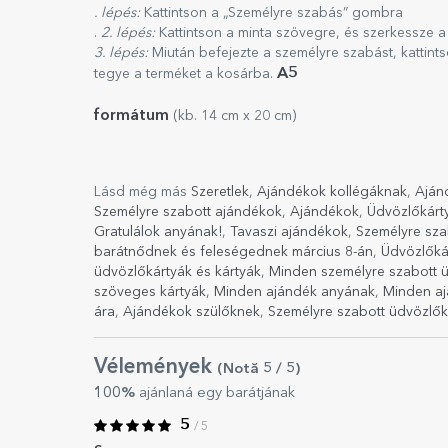
. lépés:
Kattintson a „Személyre szabás” gombra
.
2. lépés:
Kattintson a minta szövegre, és szerkessze 
3. lépés:
Miután befejezte a személyre szabást, kattint
A5
tegye a terméket a kosárba.
formátum
(kb. 14 cm x 20 cm)
Lásd még más
Szeretlek
,
Ajándékok kollégáknak
,
Aján
Személyre szabott ajándékok
,
Ajándékok
,
Üdvözlőkárt
Gratulálok anyának!
,
Tavaszi ajándékok
,
Személyre sza
barátnődnek és feleségednek március 8-án
,
Üdvözlőká
üdvözlőkártyák és kártyák
,
Minden személyre szabott ü
szöveges kártyák
,
Minden ajándék anyának
,
Minden aj
ára
,
Ajándékok szülőknek
,
Személyre szabott üdvözlők
Vélemények
(Notă
5
/ 5
)
100%
ajánlaná egy barátjának
5
/ 5