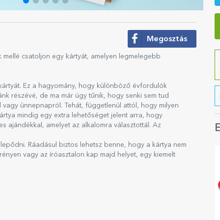
Megosztás
k mellé csatoljon egy kártyát, amelyen legmelegebb
a kártyát. Ez a hagyomány, hogy különböző évfordulók
ránk részévé, de ma már úgy tűnik, hogy senki sem tud
 vagy ünnepnapról. Tehát, függetlenül attól, hogy milyen
rtya mindig egy extra lehetőséget jelent arra, hogy
s ajándékkal, amelyet az alkalomra választottál. Az
E
og lepődni. Ráadásul biztos lehetsz benne, hogy a kártya nem
krényen vagy az íróasztalon kap majd helyet, egy kiemelt