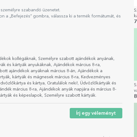
a személyre szabandó üzenetet.
S
k
son a „Befejezés” gombra, válassza ki a termék formátumát, és
9
7
dékok kollégáknak
,
Személyre szabott ajándékok anyának
,
yák és kártyák anyukáknak
,
Ajándékok március 8-ra
,
bott ajándékok anyáknak március 8-án
,
Ajándékok a
rtyák, kártyák és mágnesek március 8-ra
,
Kedvezményes
dvözlőkártya és kártya
,
Gratulálok neki!
,
Üdvözlőkártyák és
S
ándék március 8-ra
,
Ajándékok anyák napjára és március 8-
v
ártyák és képeslapok
,
Személyre szabott kártyák
.
m
8
s
Írj egy véleményt