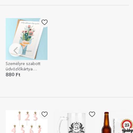
Személyre szabott
üdvözlőkártya
szöveggel - Egy
880 Ft
csokor szerelem!