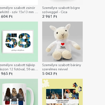
zemélyre szabott zsinór
Személyre szabott bögre
arkötő - szív 15x13 mm -
szöveggel - Cica
25 ezüst - Legjobb anya
 604 Ft
2 961 Ft
zemélyre szabott tájkép
Személyre szabott bárány
ászon 12 fotóval, 58-as
szerelmes névvel
odellszámmal és
 965 Ft
5 043 Ft
zöveges üzenettel