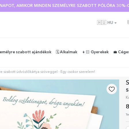
Ó NAPOT, AMIKOR MINDEN SZEMÉLYRE SZABOTT PÓLÓRA 30%-O
🇭🇺
HU
zemélyre szabott ajándékok
🗓️ Alkalmak
👧🏻 Gyerekek
💼 Cége
e szabott üdvözlőkártya szöveggel - Egy csokor szerelem!
S
s
K
8
Te