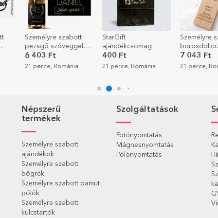
tt
StarGift
Személyre szabott
Személyre s
el
ajándékcsomag
borosdoboz -
bögre fotóv
-
Boldog
szöveggel –
400 Ft
7 043 Ft
3 201 Ft
születésnapot!
alakú füllel
a
21 perce, Románia
21 perce, Románia
26 perce, R
Népszerű
Szolgáltatások
S
termékek
Fotónyomtatás
Re
Személyre szabott
Mágnesnyomtatás
Ka
ajándékok
Pólónyomtatás
Hí
Személyre szabott
Sz
bögrék
Sz
Személyre szabott pamut
ka
pólók
G
Személyre szabott
Vi
kulcstartók