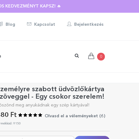
S KEDVEZMÉNYT KAPSZ! 🔥
Blog
Kapcsolat
Bejelentkezés
s
0
zemélyre szabott üdvözlőkártya
zöveggel - Egy csokor szerelem!
öszönd meg anyukádnak egy szép kártyával!
80 Ft
Olvasd el a véleményeket (
6
)
rmékkód: 9150