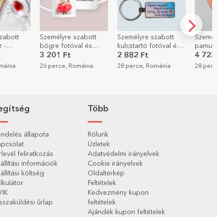
zabott
Személyre szabott
Személyre szabott
Személ
al és
kulcstartó fotóval és
pamut póló
mágne
 szív
szöveggel
gyerekeknek, az Ön
üdvözl
2 882 Ft
4 723 Ft
1 600
portréjával
fotóval
ománia
28 perce, Románia
28 perce, Románia
28 perc
gyerek
Szület
egítség
Több
ndelés állapota
Rólunk
pcsolat
Üzletek
rlevél feliratkozás
Adatvédelmi irányelvek
állítási információk
Cookie irányelvek
állítási költség
Oldaltérkép
lkulátor
Feltételek
YIK
Kedvezmény kupon
sszaküldési űrlap
feltételek
Ajándék kupon feltételek