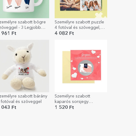
zemélyre szabott bögre
Személyre szabott puzzle
zöveggel - 3 Legjobb
4 fotóval és szöveggel,
arátok
28x19 cm - Legkedvesebb
 961 Ft
4 082 Ft
emlékeid
zemélyre szabott bárány
Személyre szabott
 fotóval és szöveggel
kaparós sorsjegy
szöveggel - Házassági
 043 Ft
1 520 Ft
ajánlat