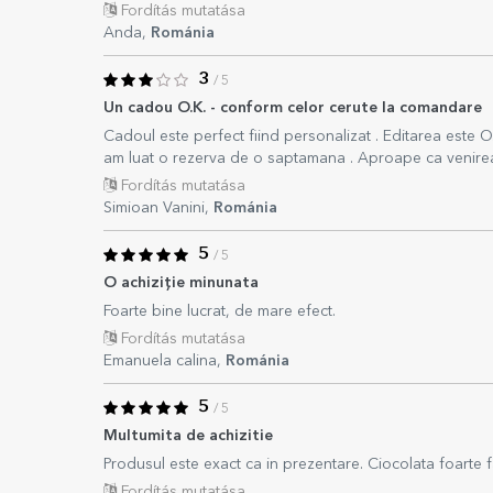
Fordítás mutatása
Anda,
Románia
3
/ 5
Un cadou O.K. - conform celor cerute la comandare
Cadoul este perfect fiind personalizat . Editarea este O.
am luat o rezerva de o saptamana . Aproape ca venirea
Fordítás mutatása
Simioan Vanini,
Románia
5
/ 5
O achiziție minunata
Foarte bine lucrat, de mare efect.
Fordítás mutatása
Emanuela calina,
Románia
5
/ 5
Multumita de achizitie
Produsul este exact ca in prezentare. Ciocolata foarte
Fordítás mutatása