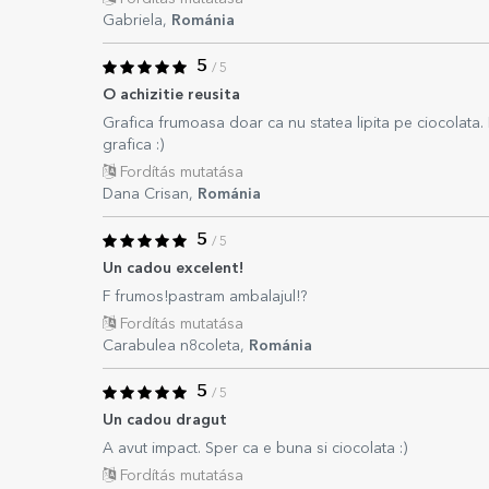
Gabriela,
Románia
5
/ 5
O achizitie reusita
Grafica frumoasa doar ca nu statea lipita pe ciocolata. 
grafica :)
Fordítás mutatása
Dana Crisan,
Románia
5
/ 5
Un cadou excelent!
F frumos!pastram ambalajul!?
Fordítás mutatása
Carabulea n8coleta,
Románia
5
/ 5
Un cadou dragut
A avut impact. Sper ca e buna si ciocolata :)
Fordítás mutatása