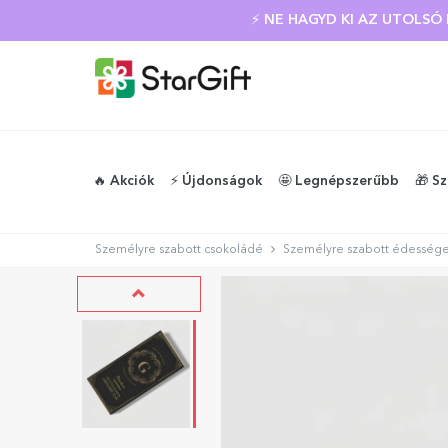
⚡ NE HAGYD KI AZ UTOLS
🔥 Akciók
⚡️ Újdonságok
🤩 Legnépszerűbb
🎁 S
Személyre szabott csokoládé
Személyre szabott édessége