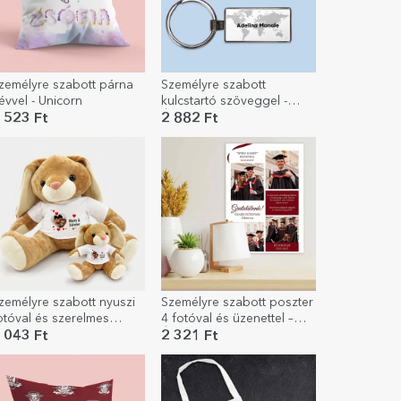
zemélyre szabott párna
Személyre szabott
évvel - Unicorn
kulcstartó szöveggel -
Újságíró
 523 Ft
2 882 Ft
zemélyre szabott nyuszi
Személyre szabott poszter
otóval és szerelmes
4 fotóval és üzenettel –
zenettel
Érettségi
 043 Ft
2 321 Ft