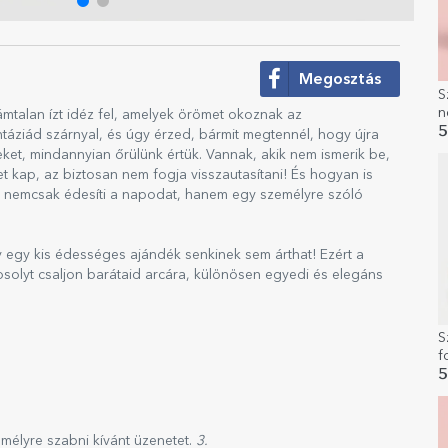
Megosztás
S
n
ámtalan ízt idéz fel, amelyek örömet okoznak az
5
táziád szárnyal, és úgy érzed, bármit megtennél, hogy újra
ket, mindannyian őrülünk értük. Vannak, akik nem ismerik be,
t kap, az biztosan nem fogja visszautasítani! És hogyan is
ly nemcsak édesíti a napodat, hanem egy személyre szóló
y egy kis édességes ajándék senkinek sem árthat! Ezért a
solyt csaljon barátaid arcára, különösen egyedi és elegáns
S
f
ü
5
emélyre szabni kívánt üzenetet.
3.