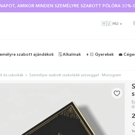
Ó NAPOT, AMIKOR MINDEN SZEMÉLYRE SZABOTT PÓLÓRA 30%-O
🇭🇺
HU
zemélyre szabott ajándékok
🗓️ Alkalmak
👧🏻 Gyerekek
💼 Cége
k és cukorkák
Személyre szabott csokoládé szöveggel - Monogram
E
í
2
O
Te