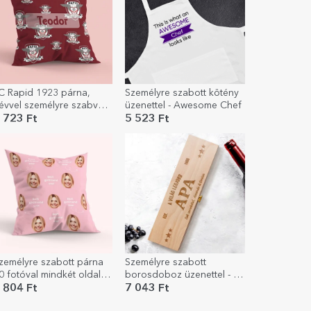
C Rapid 1923 párna,
Személyre szabott kötény
évvel személyre szabva,
üzenettel - Awesome Chef
agy méret - Mintázat
 723 Ft
5 523 Ft
zemélyre szabott párna
Személyre szabott
0 fotóval mindkét oldalon
borosdoboz üzenettel - A
 Barátnő
legjobb
 804 Ft
7 043 Ft