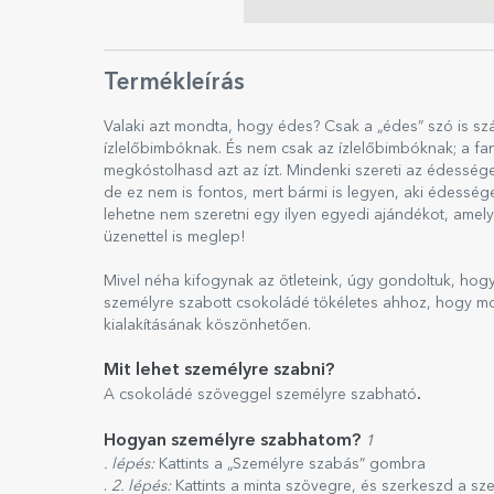
Termékleírás
Valaki azt mondta, hogy édes? Csak a „édes” szó is sz
ízlelőbimbóknak. És nem csak az ízlelőbimbóknak; a fan
megkóstolhasd azt az ízt. Mindenki szereti az édessége
de ez nem is fontos, mert bármi is legyen, aki édessége
lehetne nem szeretni egy ilyen egyedi ajándékot, ame
üzenettel is meglep!
Mivel néha kifogynak az ötleteink, úgy gondoltuk, hog
személyre szabott csokoládé tökéletes ahhoz, hogy mo
kialakításának köszönhetően.
Mit lehet személyre szabni?
.
A csokoládé szöveggel személyre szabható
Hogyan személyre szabhatom?
1
. lépés:
Kattints a „Személyre szabás” gombra
.
2. lépés:
Kattints a minta szövegre, és szerkeszd a sz