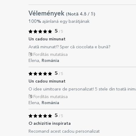
Vélemények
(Notă
4.8
/ 5
)
100%
ajánlaná egy barátjának
5
/ 5
Un cadou minunat
Arată minunat!? Sper că ciocolata e bună?
Fordítás mutatása
Elena,
Románia
5
/ 5
Un cadou minunat
O idee uimitoare de personalizat! 5 stele din toată in
Fordítás mutatása
Elena,
Románia
5
/ 5
O achizitie inspirata
Recomand acest cadou personalizat