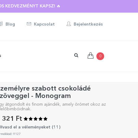
S KEDVEZMÉNYT KAPSZ! 🔥
Blog
Kapcsolat
Bejelentkezés
s
0
Személyre szabott csokoládé
szöveggel - Monogram
gy átgondolt és finom ajándék, amely örömet okoz az
zlelőbimbóidnak.
 321 Ft
lvasd el a véleményeket (
11
)
rmékkód: 9127