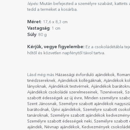
lépés:
Miután befejezted a személyre szabást, kattints 
tedd a terméket a kosárba.
Méret
: 17,6 x 8,3 cm
Vastagság
: 1 cm
Súly
: 80 g
Kérjük, vegye figyelembe:
Ez a csokoládétábla tejet
hőtől és közvetlen napfénytől távol tartva.
Lásd még más
Házassági évforduló ajándékok
,
Romant
tinédzsereknek
,
Ajándékok kollégáknak
,
Ajándékok ko
lányoknak
,
Ajándékok testvérnek
,
Ajándékok barátokn
Ajándékok csokoládé szerelmeseinek
,
Tizenévesek
,
Sz
szabott édességek az új évre
,
Minden személyre szabo
Szent Jánosnak
,
Személyre szabott ajándékok nagysz
barátodnak
,
Újévi ajándékok
,
Személyre szabott csoko
tanároknak
,
Személyre szabott ajándékok kedvezmény
Személyre szabott édességek neki
,
Személyre szabott
ajándék
,
Névnap ajándékok
,
Kedvezmények csokoládér