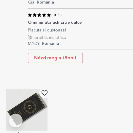
Gia,
Románia
5
/ 5
O minunata achizitie dulce
Placuta si gustoasa!
Fordítás mutatása
MADY,
Románia
Nézd meg a többit