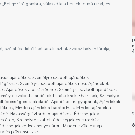
a „Befejezés” gombra, válaszd ki a termék formátumát, és
F
n
, szóját és dióféléket tartalmazhat. Száraz helyen tárolja,
n
4
ikus ajándékok
,
Személyre szabott ajándékok
llégáknak
,
Személyre szabott ajándékok neki
,
Ajándékok
ak
,
Ajándékok a barátnődnek
,
Személyre szabott ajándékok
,
emélyre szabott ajándékok felnőtteknek
,
Gyerekek
,
Személyre
tt édesség és csokoládé
,
Ajándékok nagyapának
,
Ajándékok
ülőknek
,
Minden ajándék a barátodnak
,
Minden ajándék a
ládé
,
Házassági évforduló ajándékok
,
Édességek a
S
1
es áron
,
Személyre szabott édességek és cukorkák
,
-
6
 édességek kedvezményes áron
,
Minden születésnapi
a és plüss nyuszikra
.