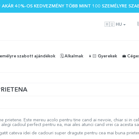
 🌴 AKÁR 40%-OS KEDVEZMÉNY TÖBB MINT 100 SZEMÉLYRE SZA
🇭🇺
HU
zemélyre szabott ajándékok
🗓️ Alkalmak
👧🏻 Gyerekek
💼 Cége
PRIETENA
ne prietene. Este mereu acolo pentru tine cand ai nevoie, chiar si in c
alegi cadoul perfect pentru ea, mai ales atunci cand vrei ca acesta sa 
egatit cateva idei de cadouri super dragute pentru cea mai buna priete