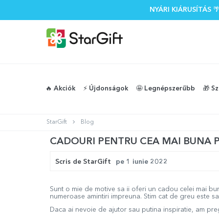
NYÁRI KIÁRUSÍTÁS
🔥 Akciók
⚡️ Újdonságok
🤩 Legnépszerűbb
🎁 S
StarGift
Blog
CADOURI PENTRU CEA MAI BUNA 
Scris de
StarGift
pe
1 iunie 2022
Sunt o mie de motive sa ii oferi un cadou celei mai bu
numeroase amintiri impreuna. Stim cat de greu este sa 
Daca ai nevoie de ajutor sau putina inspiratie, am pr