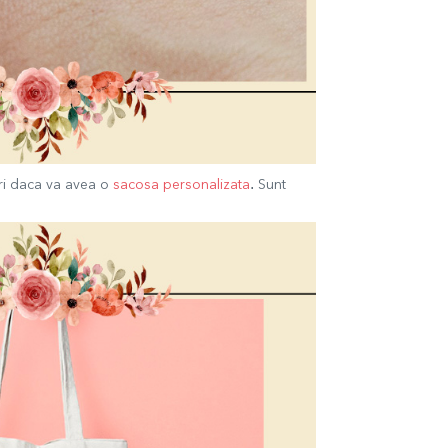
.
iri daca va avea o
sacosa personalizata
Sunt