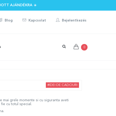
BOTT AJÁNDÉKRA ☀️
Blog
Kapcsolat
Bejelentkezés
s
0
#IDEI DE CADOURI
ele mai grele momente si cu siguranta aveti
fie cu totul special.
na.