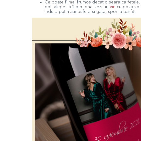
Ce poate fi mai frumos decat o seara ca fetele, 
poti alege sa îi personalizezi un
vin
cu poza voast
indulci putin atmosfera si gata, spor la barfit!