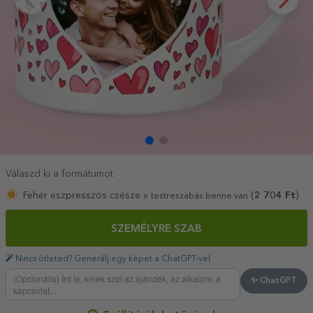
Válaszd ki a formátumot
Fehér eszpresszós csésze »
(
2 704
Ft
)
testreszabás benne van
SZEMÉLYRE SZAB
Nincs ötleted? Generálj egy képet a ChatGPT-vel
✨ ChatGPT