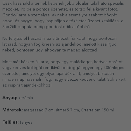
Csak használd a termék képének jobb oldalán található speciális
mezőket, írd be a pontos üzenetet, és töltsd fel a kívánt fotót.
Gondolj arra a személyre, akinek a személyre szabott bögrét
adod, és hagyd, hogy inspiráljon a tökéletes üzenet kitalálása, a
StarGift csapata pedig gondoskodik a többiről.
Ne felejtsd el használni az előnézeti funkciót, hogy pontosan
láthasd, hogyan fog kinézni az ajándékod, mielőtt kiszállítjuk
neked, pontosan úgy, ahogyan te magad alkottad.
Most már készen áll arra, hogy egy családtagot, kedves barátot
vagy kedves kollégát rendkívül boldoggá tegyen egy különleges
üzenettel, amelyet egy olyan ajándékra írt, amelyet biztosan
minden nap használni fog, hogy élvezze kedvenc italát. Sok sikert
az inspirált ajándékokhoz!
Anyag:
kerámia
Méretek:
magasság 7 cm, átmérő 7 cm, űrtartalom 150 ml
Felület:
fényes