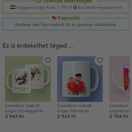
Szállítási lehetőségek
Magyarországi futár: 1 988 Ft
Részletek megtekintése
Kapcsolat
Kérdése van? Írjon nekünk itt, és gyorsan válaszolunk.
Ez is érdekelhet téged ...
Személyre szabott
Személyre szabott
Személyre s
bögre szöveggel és 2
bögre fotóval és
eszpresszó
fotóval - Első karácsony
szöveggel
fotóval - L
2 943 Ft
2 943 Ft
2 704 Ft