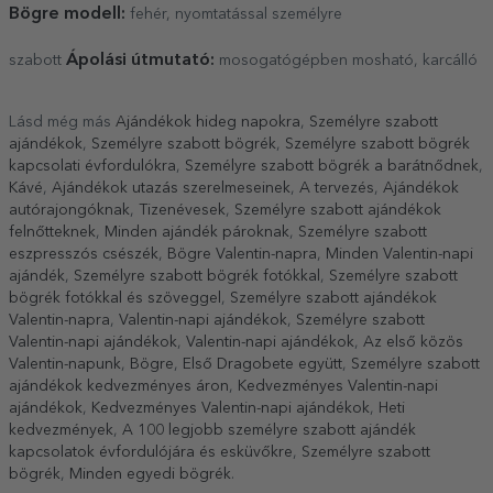
Bögre modell:
fehér, nyomtatással személyre
Ápolási útmutató:
szabott
mosogatógépben mosható, karcálló
Lásd még más
Ajándékok hideg napokra
,
Személyre szabott
ajándékok
,
Személyre szabott bögrék
,
Személyre szabott bögrék
kapcsolati évfordulókra
,
Személyre szabott bögrék a barátnődnek
,
Kávé
,
Ajándékok utazás szerelmeseinek
,
A tervezés
,
Ajándékok
autórajongóknak
,
Tizenévesek
,
Személyre szabott ajándékok
felnőtteknek
,
Minden ajándék pároknak
,
Személyre szabott
eszpresszós csészék
,
Bögre Valentin-napra
,
Minden Valentin-napi
ajándék
,
Személyre szabott bögrék fotókkal
,
Személyre szabott
bögrék fotókkal és szöveggel
,
Személyre szabott ajándékok
Valentin-napra
,
Valentin-napi ajándékok
,
Személyre szabott
Valentin-napi ajándékok
,
Valentin-napi ajándékok
,
Az első közös
Valentin-napunk
,
Bögre
,
Első Dragobete együtt
,
Személyre szabott
ajándékok kedvezményes áron
,
Kedvezményes Valentin-napi
ajándékok
,
Kedvezményes Valentin-napi ajándékok
,
Heti
kedvezmények
,
A 100 legjobb személyre szabott ajándék
kapcsolatok évfordulójára és esküvőkre
,
Személyre szabott
bögrék
,
Minden egyedi bögrék
.