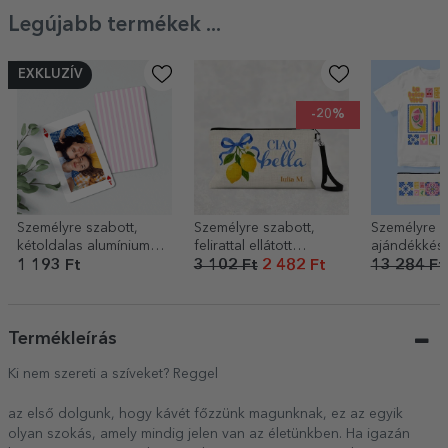
Legújabb termékek ...
EXKLUZÍV
-20%
Személyre szabott,
Személyre szabott,
Személyre s
kétoldalas alumínium
felirattal ellátott
ajándékkész
kártya fotóval és
sminkkészlet – Ciao
1 193 Ft
3 102 Ft
2 482 Ft
13 284 Ft
üzenettel – Játékkártya
bella
Termékleírás
Ki nem szereti a szíveket? Reggel
az első dolgunk, hogy kávét főzzünk magunknak, ez az egyik
olyan szokás, amely mindig jelen van az életünkben. Ha igazán