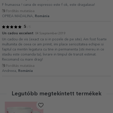
F frumaosa ! cana de espresso este f ok, este dragalasa!
Fordítás mutatása
OPREA MADALINA,
Románia
5
/ 5
Un cadou excelent
04 Szeptember 2019
Un cadou de vis (exact ca si in pozele de pe site). Am fost foarte
multumita de ceea ce am primit, imi place seriozitatea echipei si
faptul ca mentin legatura cu tine in permanenta (stii mereu in ce
stadiu este comanda ta), livrare in timpul de tranzit estimat.
Recomand cu mare drag!
Fordítás mutatása
Andreea,
Románia
Legutóbb megtekintett termékek