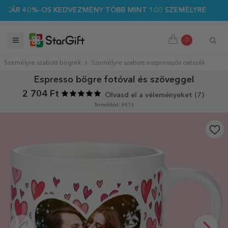
 40%-OS KEDVEZMÉNY TÖBB MINT 100 SZEMÉLYRE SZABOTT AJ
0
Személyre szabott bögrék
Személyre szabott eszpresszós csészék
Espresso bögre fotóval és szöveggel
2 704 Ft
Olvasd el a véleményeket (
7
)
Termékkód: 8413