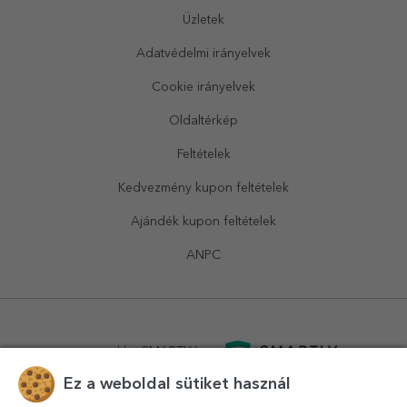
Üzletek
Adatvédelmi irányelvek
Cookie irányelvek
Oldaltérkép
Feltételek
Kedvezmény kupon feltételek
Ajándék kupon feltételek
ANPC
powered by
SMARTLY.ro
Ez a weboldal sütiket használ
logistics by
APACARGO.com