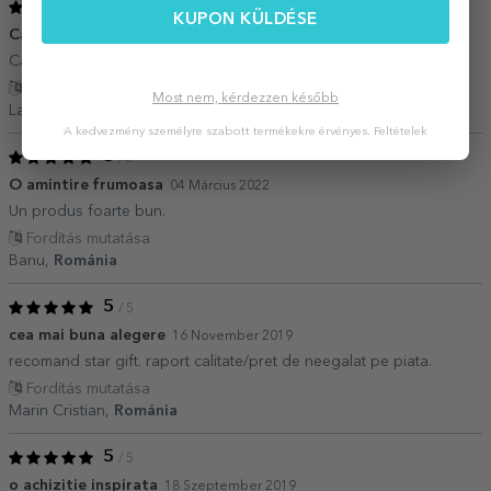
5
/ 5
KUPON KÜLDÉSE
Cadou
11 Március 2023
Canute pentru bunicuțe cu ocazia 8 martie
Fordítás mutatása
Most nem, kérdezzen később
Lavinia,
Románia
A kedvezmény személyre szabott termékekre érvényes.
Feltételek
5
/ 5
O amintire frumoasa
04 Március 2022
Un produs foarte bun.
Fordítás mutatása
Banu,
Románia
5
/ 5
cea mai buna alegere
16 November 2019
recomand star gift. raport calitate/pret de neegalat pe piata.
Fordítás mutatása
Marin Cristian,
Románia
5
/ 5
o achizitie inspirata
18 Szeptember 2019