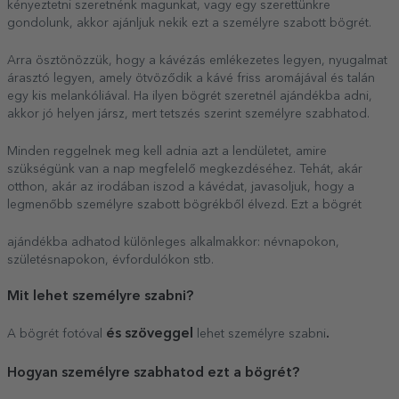
kényeztetni szeretnénk magunkat, vagy egy szerettünkre
gondolunk, akkor ajánljuk nekik ezt a személyre szabott bögrét.
Arra ösztönözzük, hogy a kávézás emlékezetes legyen, nyugalmat
árasztó legyen, amely ötvöződik a kávé friss aromájával és talán
egy kis melankóliával. Ha ilyen bögrét szeretnél ajándékba adni,
akkor jó helyen jársz, mert tetszés szerint személyre szabhatod.
Minden reggelnek meg kell adnia azt a lendületet, amire
szükségünk van a nap megfelelő megkezdéséhez. Tehát, akár
otthon, akár az irodában iszod a kávédat, javasoljuk, hogy a
legmenőbb személyre szabott bögrékből élvezd. Ezt a bögrét
ajándékba adhatod különleges alkalmakkor: névnapokon,
születésnapokon, évfordulókon stb.
Mit lehet személyre szabni?
és szöveggel
.
A bögrét fotóval
lehet személyre szabni
Hogyan személyre szabhatod ezt a bögrét?