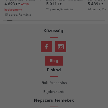
szív alakú kialakítás
esküvőkhöz -
4 693 Ft
5 011 Ft
5 489 Ft
+20%
Love
24 perce, Románia
24 perce, Rom
kedvezmény
15 perce, Románia
Közösségi
Blog
Fiókod
Fiók létrehozása
Bejelentkezés
Népszerű termékek