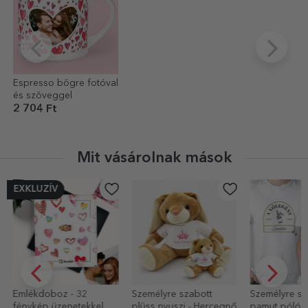
Espresso bögre fotóval
és szöveggel
2 704 Ft
Mit vásárolnak mások
EXKLUZÍV
Emlékdoboz - 32
Személyre szabott
Személyre sz
fénykép üzenetekkel -
plüss nyuszi - Hercegnő
pamut póló 