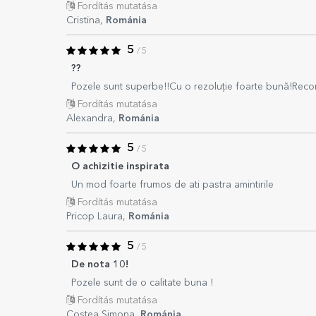
Fordítás mutatása
Cristina,
Románia
5
/ 5
??
Pozele sunt superbe!!Cu o rezoluție foarte bună!Rec
Fordítás mutatása
Alexandra,
Románia
5
/ 5
O achizitie inspirata
Un mod foarte frumos de ati pastra amintirile
Fordítás mutatása
Pricop Laura,
Románia
5
/ 5
De nota 10!
Pozele sunt de o calitate buna !
Fordítás mutatása
Costea Simona,
Románia