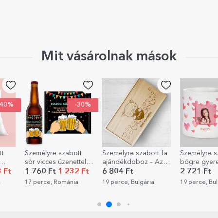
Mit vásárolnak mások
-30%
Személyre szabott
Személyre szabott fa
Személyre szabott
sör vicces üzenettel –
ajándékdoboz – Az
bögre gyerekeknek 
Boldog
első emlékeim
Szívek
1 760 Ft
1 232 Ft
6 804 Ft
2 721 Ft
születésnapot!
17 perce, Románia
19 perce, Bulgária
19 perce, Bulgária