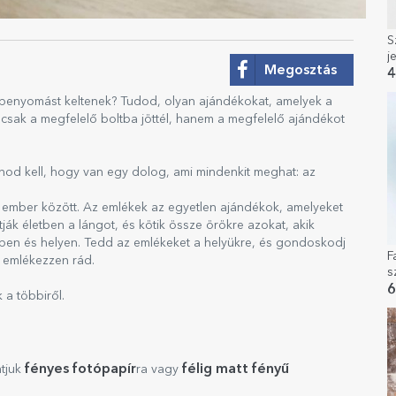
S
j
Megosztás
b
4
 benyomást keltenek? Tudod, olyan ajándékokat, amelyek a
csak a megfelelő boltba jöttél, hanem a megfelelő ajándékot
dnod kell, hogy van egy dolog, ami mindenkit meghat: az
ét ember között. Az emlékek az egyetlen ajándékok, amelyeket
ják életben a lángot, és kötik össze örökre azokat, akik
ben és helyen. Tedd az emlékeket a helyükre, és gondoskodj
F
 emlékezzen rád.
s
a
6
a többiről.
fényes fotópapír
félig matt fényű
atjuk
ra vagy