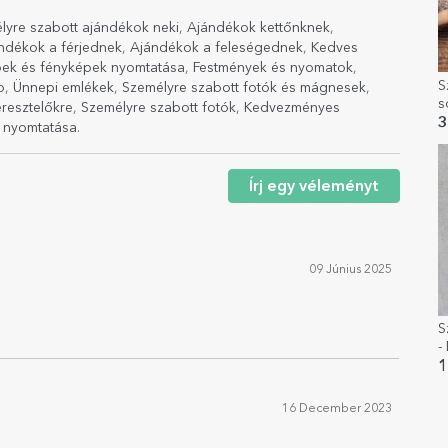
lyre szabott ajándékok neki
,
Ajándékok kettőnknek
,
ndékok a férjednek
,
Ajándékok a feleségednek
,
Kedves
pek és fényképek nyomtatása
,
Festmények és nyomatok
,
S
p
,
Ünnepi emlékek
,
Személyre szabott fotók és mágnesek
,
s
resztelőkre
,
Személyre szabott fotók
,
Kedvezményes
3
 nyomtatása
.
Írj egy véleményt
09 Június 2025
S
-
1
16 December 2023