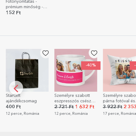
Fotónyomtatás -
prémium minőség -
10x12 cm-es
152 Ft
formátum
-40%
-40%
ift
Személyre szabott
Személyre szabott
dékcsomag
eszpresszós csésze
párna fotóval és
3 fotóval és
üzenettel – FRIENDS
Ft
2 721 Ft
1 632 Ft
3 922 Ft
2 353 Ft
szöveggel
rce, Románia
12 perce, Románia
17 perce, Románia