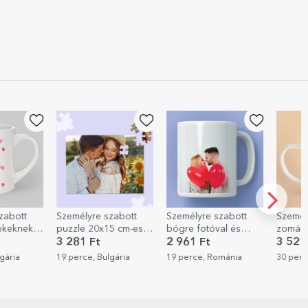
Személyre szabott
Személyre szabott
Személyre szab
-
puzzle 20x15 cm-es
bögre fotóval és
zománcozott f
fotóval
szöveggel
bögre 2 fotóva
3 281 Ft
2 961 Ft
3 521 Ft
19 perce, Bulgária
19 perce, Románia
30 perce, Román