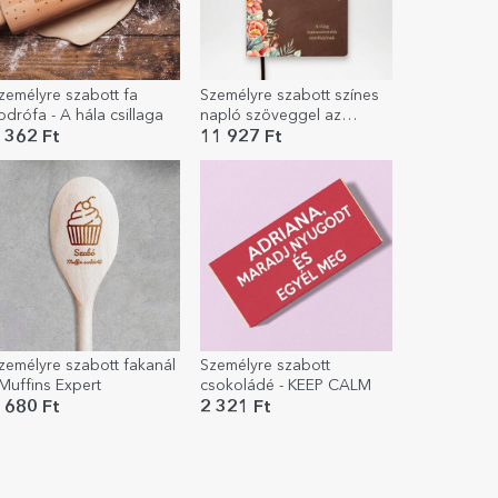
zemélyre szabott fa
Személyre szabott színes
odrófa - A hála csillaga
napló szöveggel az
anyukának
 362 Ft
11 927 Ft
zemélyre szabott fakanál
Személyre szabott
 Muffins Expert
csokoládé - KEEP CALM
 680 Ft
2 321 Ft