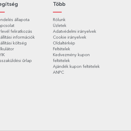
egítség
Több
ndelés állapota
Rólunk
pcsolat
Üzletek
rlevél feliratkozás
Adatvédelmi irányelvek
állítási információk
Cookie irányelvek
állítási költség
Oldaltérkép
lkulátor
Feltételek
YIK
Kedvezmény kupon
sszaküldési űrlap
feltételek
Ajándék kupon feltételek
ANPC