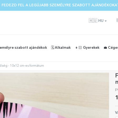
 FEDEZD FEL A LEGÚJABB SZEMÉLYRE SZABOTT AJÁNDÉKOKA
🇭🇺
HU
zemélyre szabott ajándékok
🗓️ Alkalmak
👧🏻 Gyerekek
💼 Cége
őség - 10x12 cm-es formátum
p
1
V