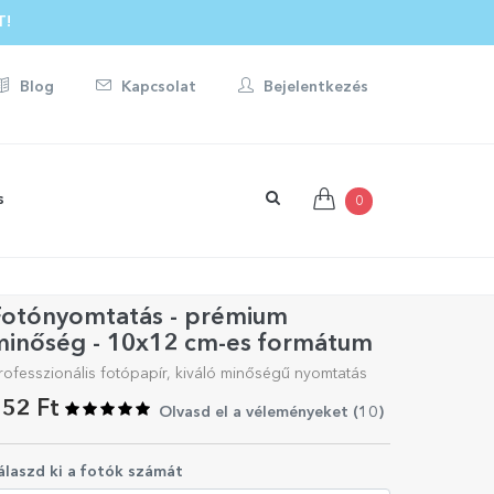
T!
Blog
Kapcsolat
Bejelentkezés
s
0
Fotónyomtatás - prémium
minőség - 10x12 cm-es formátum
rofesszionális fotópapír, kiváló minőségű nyomtatás
52 Ft
Olvasd el a véleményeket (
10
)
álaszd ki a fotók számát