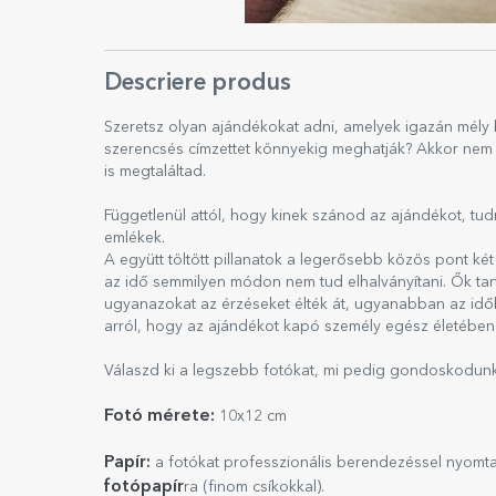
Descriere produs
Szeretsz olyan ajándékokat adni, amelyek igazán mély
szerencsés címzettet könnyekig meghatják? Akkor nem 
is megtaláltad.
Függetlenül attól, hogy kinek szánod az ajándékot, tu
emlékek.
A együtt töltött pillanatok a legerősebb közös pont k
az idő semmilyen módon nem tud elhalványítani. Ők tart
ugyanazokat az érzéseket élték át, ugyanabban az idő
arról, hogy az ajándékot kapó személy egész életében
Válaszd ki a legszebb fotókat, mi pedig gondoskodunk 
Fotó mérete:
10x12 cm
Papír:
a fotókat professzionális berendezéssel nyomt
fotópapír
ra (finom csíkokkal).