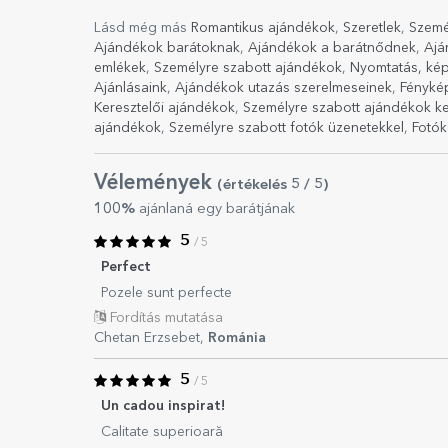
Lásd még más
Romantikus ajándékok
,
Szeretlek
,
Szemé
Ajándékok barátoknak
,
Ajándékok a barátnődnek
,
Ajá
emlékek
,
Személyre szabott ajándékok
,
Nyomtatás, ké
Ajánlásaink
,
Ajándékok utazás szerelmeseinek
,
Fényké
Keresztelői ajándékok
,
Személyre szabott ajándékok ke
ajándékok
,
Személyre szabott fotók üzenetekkel
,
Fotók
Vélemények
(értékelés
5
/ 5
)
100%
ajánlaná egy barátjának
5
/ 5
Perfect
Pozele sunt perfecte
Fordítás mutatása
Chetan Erzsebet,
Románia
5
/ 5
Un cadou inspirat!
Calitate superioară