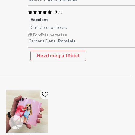
5
/ 5
Excelent
Calitate superioara
Fordítás mutatása
Carnaru Elena,
Románia
Nézd meg a többit