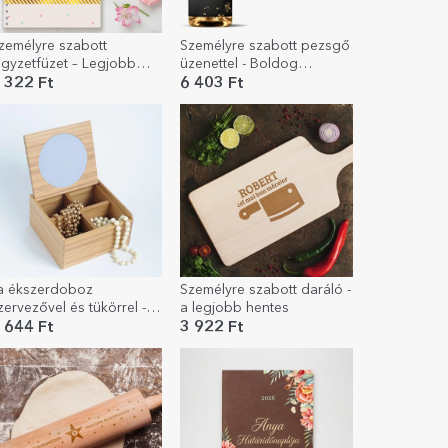
zemélyre szabott
Személyre szabott pezsgő
egyzetfüzet – Legjobb
üzenettel - Boldog
arát, arany
születésnapot!
 322 Ft
6 403 Ft
a ékszerdoboz
Személyre szabott daráló -
zervezővel és tükörrel -
a legjobb hentes
venatura
 644 Ft
3 922 Ft