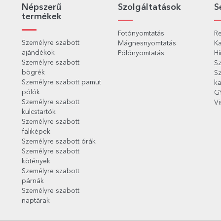
Népszerű
Szolgáltatások
S
termékek
Fotónyomtatás
Re
Személyre szabott
Mágnesnyomtatás
Ka
ajándékok
Pólónyomtatás
Hí
Személyre szabott
Sz
bögrék
Sz
Személyre szabott pamut
ka
pólók
G
Személyre szabott
Vi
kulcstartók
Személyre szabott
faliképek
Személyre szabott órák
Személyre szabott
kötények
Személyre szabott
párnák
Személyre szabott
naptárak