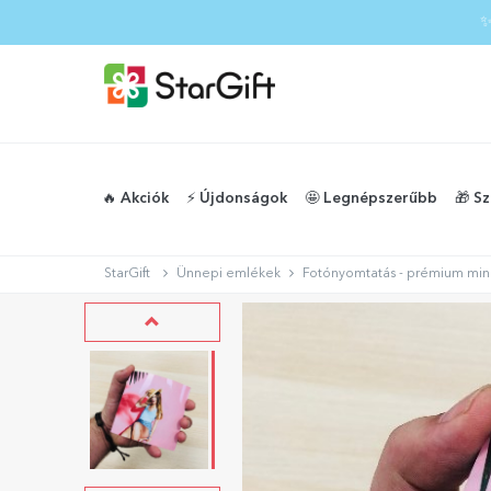
✨
🔥 Akciók
⚡️ Újdonságok
🤩 Legnépszerűbb
🎁 S
StarGift
Ünnepi emlékek
Fotónyomtatás - prémium min