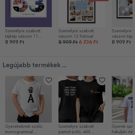
Személyre szabott
Személyre szabott
Személyre s
tájkép vászon 11
vászon 12 fotóval
vászon tájo
fotóval, 53-as
fotóval
8 909 Ft
8 909 Ft
6 236 Ft
8 909 Ft
modellszámmal és
szöveges üzenettel
Legújabb termékek ...
Gyerekeknek szóló,
Személyre szabott
Gyerek spor
monogrammal
pamut póló, elöl
hátulján név