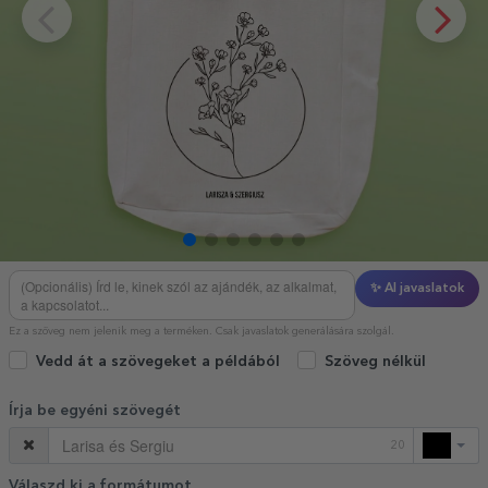
✨ AI javaslatok
Ez a szöveg nem jelenik meg a terméken. Csak javaslatok generálására szolgál.
Vedd át a szövegeket a példából
Szöveg nélkül
Írja be egyéni szövegét
20
Válaszd ki a formátumot