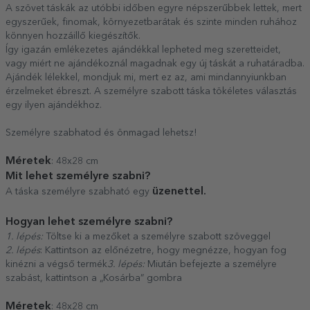
A szövet táskák az utóbbi időben egyre népszerűbbek lettek, mert
egyszerűek, finomak, környezetbarátak és szinte minden ruhához
könnyen hozzáillő kiegészítők.
Így igazán emlékezetes ajándékkal lepheted meg szeretteidet,
vagy miért ne ajándékoznál magadnak egy új táskát a ruhatáradba.
Ajándék lélekkel, mondjuk mi, mert ez az, ami mindannyiunkban
érzelmeket ébreszt. A személyre szabott táska tökéletes választás
egy ilyen ajándékhoz.
Személyre szabhatod és önmagad lehetsz!
Méretek
: 48x28 cm
Mit lehet személyre szabni?
üzenettel.
A táska személyre szabható egy
Hogyan lehet személyre szabni?
1. lépés:
Töltse ki a mezőket a személyre szabott szöveggel
2. lépés
: Kattintson az előnézetre, hogy megnézze, hogyan fog
kinézni a végső termék
3. lépés:
Miután befejezte a személyre
szabást, kattintson a „Kosárba” gombra
Méretek
: 48x28 cm