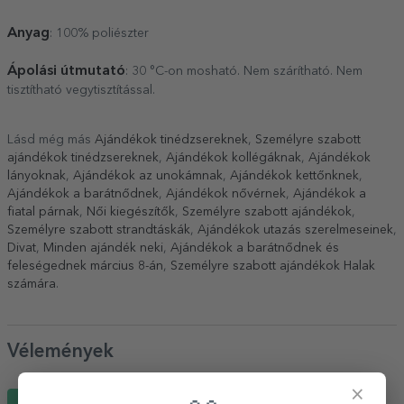
Anyag
: 100% poliészter
Ápolási útmutató
: 30 °C-on mosható. Nem szárítható. Nem
tisztítható vegytisztítással.
Lásd még más
Ajándékok tinédzsereknek
,
Személyre szabott
ajándékok tinédzsereknek
,
Ajándékok kollégáknak
,
Ajándékok
lányoknak
,
Ajándékok az unokámnak
,
Ajándékok kettőnknek
,
Ajándékok a barátnődnek
,
Ajándékok nővérnek
,
Ajándékok a
fiatal párnak
,
Női kiegészítők
,
Személyre szabott ajándékok
,
Személyre szabott strandtáskák
,
Ajándékok utazás szerelmeseinek
,
Divat
,
Minden ajándék neki
,
Ajándékok a barátnődnek és
feleségednek március 8-án
,
Személyre szabott ajándékok Halak
számára
.
Vélemények
×