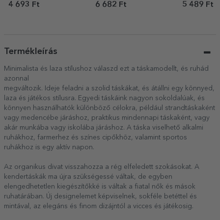
személyre szabott
logóval, hátul felirattal
számmal sz
4 693 Ft
6 682 Ft
5 489 Ft
pamut póló –
szabva – fu
Érettségiző mackó
Termékleírás
Minimalista és laza stílushoz válaszd ezt a táskamodellt, és ruhád
azonnal
megváltozik. Ideje feladni a szolid táskákat, és átállni egy könnyed,
laza és játékos stílusra. Egyedi táskáink nagyon sokoldalúak, és
könnyen használhatók különböző célokra, például strandtáskaként
vagy medencébe járáshoz, praktikus mindennapi táskaként, vagy
akár munkába vagy iskolába járáshoz. A táska viselhető alkalmi
ruhákhoz, farmerhez és színes cipőkhöz, valamint sportos
ruhákhoz is egy aktív napon.
Az organikus divat visszahozza a rég elfeledett szokásokat. A
kendertáskák ma újra szükségessé váltak, de egyben
elengedhetetlen kiegészítőkké is váltak a fiatal nők és mások
ruhatárában. Új designelemet képviselnek, sokféle betéttel és
mintával, az elegáns és finom dizájntól a vicces és játékosig.