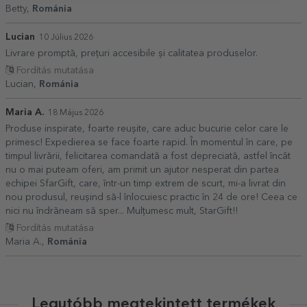
Betty,
Románia
Lucian
10 Július 2026
Livrare promptă, prețuri accesibile și calitatea produselor.
Fordítás mutatása
Lucian,
Románia
Maria A.
18 Május 2026
Produse inspirate, foarte reușite, care aduc bucurie celor care le
primesc! Expedierea se face foarte rapid. În momentul în care, pe
timpul livrării, felicitarea comandată a fost depreciată, astfel încât
nu o mai puteam oferi, am primit un ajutor nesperat din partea
echipei SfarGift, care, într-un timp extrem de scurt, mi-a livrat din
nou produsul, reușind să-l înlocuiesc practic în 24 de ore! Ceea ce
nici nu îndrăneam să sper... Mulțumesc mult, StarGift!!
Fordítás mutatása
Maria A.,
Románia
Legutóbb megtekintett termékek