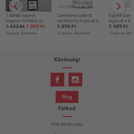
2 darab egyedi
Személyre szabott
Egyedi pamu
mágnes fotókkal és
söröskorsó logóval és
logóval a ba
szöveggel - Különleges
szöveggel
1 432 Ft
1 002 Ft
3 898 Ft
5 489 Ft
pillanatok
3 perce, Románia
12 perce, Románia
12 perce, Rom
Közösségi
Blog
Fiókod
Fiók létrehozása