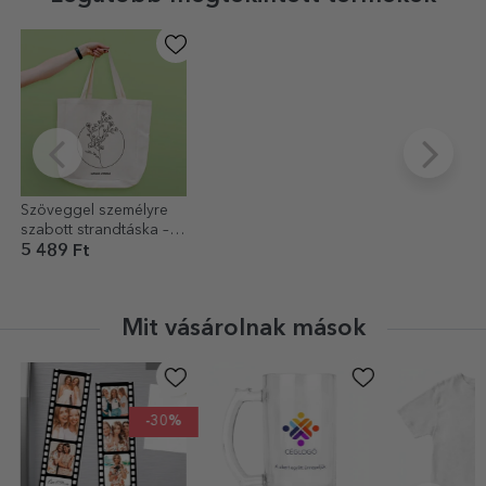
Szöveggel személyre
szabott strandtáska –
Mystic modell
5 489 Ft
Mit vásárolnak mások
-30%