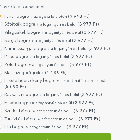
álaszd ki a formátumot
Fehér bögre »
(
2 943
Ft
)
az egész felületen
Sötétkék bögre »
(
3 977
Ft
)
a fogantyún és belül
Világoskék bögre »
(
3 977
Ft
)
a fogantyún és belül
Sárga bögre »
(
3 977
Ft
)
a fogantyún és belül
Narancssárga bögre »
(
3 977
Ft
)
a fogantyún és belül
Piros bögre »
(
3 977
Ft
)
a fogantyún és belül
Zöld bögre »
(
3 977
Ft
)
a fogantyún és belül
Matt üveg bögrék »
(
4 136
Ft
)
Fekete hőérzékeny bögre »
forró látható testreszabás
(
5 090
Ft
)
Rózsaszín bögre »
(
3 977
Ft
)
a fogantyún és belül
Fekete bögre »
(
3 977
Ft
)
a fogantyún és belül
Szürke bögre »
(
3 977
Ft
)
a fogantyún és belül
Türkizkék bögre »
(
3 977
Ft
)
a fogantyún és belül
Lila bögre »
(
3 977
Ft
)
a fogantyún és belül