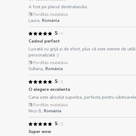
A fost pe placul destinatarului.
Fordítás mutatása
Laura,
Románia
5
/ 5
Cadoul perfect
Lucrată cu grijă și de efect, plus că este extrem de uti
personalizată :)
Fordítás mutatása
Sultana,
Románia
5
/ 5
O alegere excelenta
Cana este absolut superba, perfecta pentru iubitoarele d
Fordítás mutatása
Nico B,
Románia
5
/ 5
Super wow