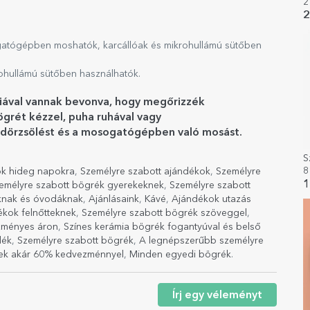
2
2
atógépben moshatók, karcállóak és mikrohullámú sütőben
ohullámú sütőben használhatók.
liával vannak bevonva, hogy megőrizzék
grét kézzel, puha ruhával vagy
ott dörzsölést és a mosogatógépben való mosást.
S
8
k hideg napokra
,
Személyre szabott ajándékok
,
Személyre
l
1
emélyre szabott bögrék gyerekeknek
,
Személyre szabott
áknak és óvodáknak
,
Ajánlásaink
,
Kávé
,
Ajándékok utazás
ékok felnőtteknek
,
Személyre szabott bögrék szöveggel
,
zményes áron
,
Színes kerámia bögrék fogantyúval és belső
dék
,
Személyre szabott bögrék
,
A legnépszerűbb személyre
ek akár 60% kedvezménnyel
,
Minden egyedi bögrék
.
Írj egy véleményt