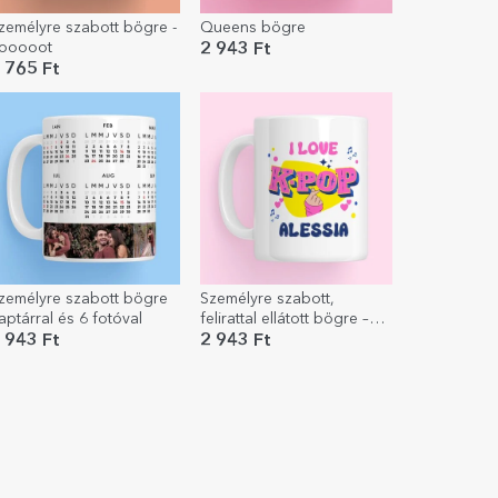
zemélyre szabott bögre -
Queens bögre
ooooot
2 943 Ft
 765 Ft
zemélyre szabott bögre
Személyre szabott,
aptárral és 6 fotóval
felirattal ellátott bögre –
Kpop
 943 Ft
2 943 Ft