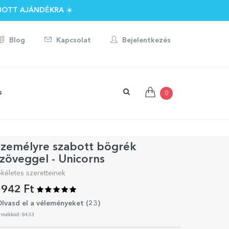
BOTT AJÁNDÉKRA ☀️
Blog
Kapcsolat
Bejelentkezés
s
0
Személyre szabott bögrék
zöveggel - Unicorns
ökéletes szeretteinek
942 Ft
lvasd el a véleményeket (
23
)
rmékkód: 8433