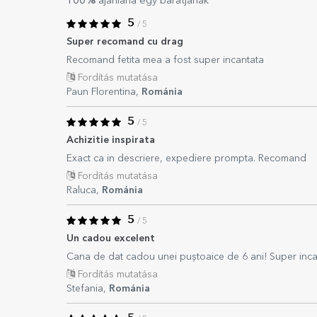
100%
ajánlaná egy barátjának
5
/ 5
Super recomand cu drag
Recomand fetita mea a fost super incantata
Fordítás mutatása
Paun Florentina,
Románia
5
/ 5
Achizitie inspirata
Exact ca in descriere, expediere prompta. Recomand
Fordítás mutatása
Raluca,
Románia
5
/ 5
Un cadou excelent
Cana de dat cadou unei puștoaice de 6 ani! Super inc
Fordítás mutatása
Stefania,
Románia