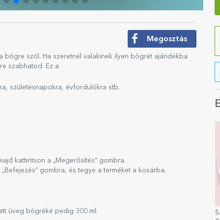
Megosztás
 bögre szól. Ha szeretnél valakinek ilyen bögrét ajándékba
yre szabhatod. Ez a
a, születésnapokra, évfordulókra stb.
E
 majd kattintson a „Megerősítés” gombra.
a „Befejezés” gombra, és tegye a terméket a kosárba.
att üveg bögréké pedig 300 ml.
S