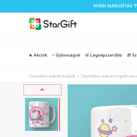
NYÁRI KIÁRUSÍTÁS
🔥 Akciók
⚡️ Újdonságok
🤩 Legnépszerűbb
🎁 S
Személyre szabott bögrék
Személyre szabott bögrék szöve