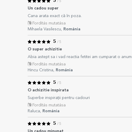
5
/ 5
Un cadou super
Cana arata exact că în poza.
Fordítás mutatása
Mihaela Vasilescu,
Románia
5
/ 5
O super achizitie
Abia astept sa i vad reactia fetitei am cumparat o anume
Fordítás mutatása
Hincu Cristina,
Románia
5
/ 5
O achizitie inspirata
Superbe inspirații pentru cadouri
Fordítás mutatása
Raluca,
Románia
5
/ 5
Un cadou minunat