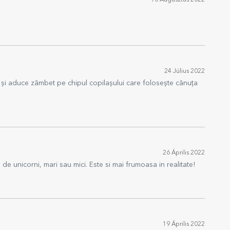
10 Augusztus 2022
24 Július 2022
lă și aduce zâmbet pe chipul copilașului care folosește cănuța
26 Április 2022
e unicorni, mari sau mici. Este si mai frumoasa in realitate!
19 Április 2022