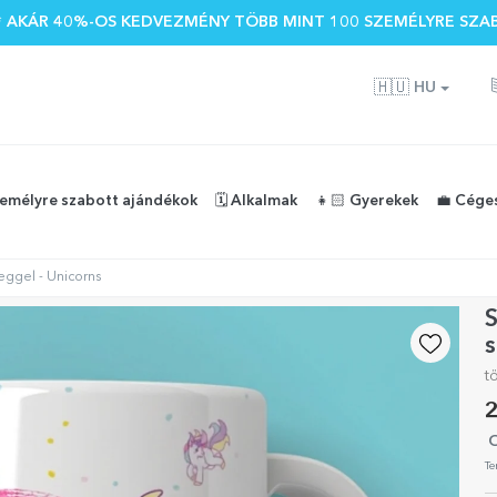
 🌴 AKÁR 40%-OS KEDVEZMÉNY TÖBB MINT 100 SZEMÉLYRE SZA
🇭🇺
HU
zemélyre szabott ajándékok
🗓️ Alkalmak
👧🏻 Gyerekek
💼 Cége
ggel - Unicorns
s
t
2
O
Te