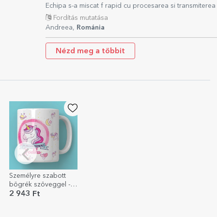
Echipa s-a miscat f rapid cu procesarea si transmiterea 
Fordítás mutatása
Andreea,
Románia
Nézd meg a többit
Személyre szabott
bögrék szöveggel -
Unicorns
2 943 Ft