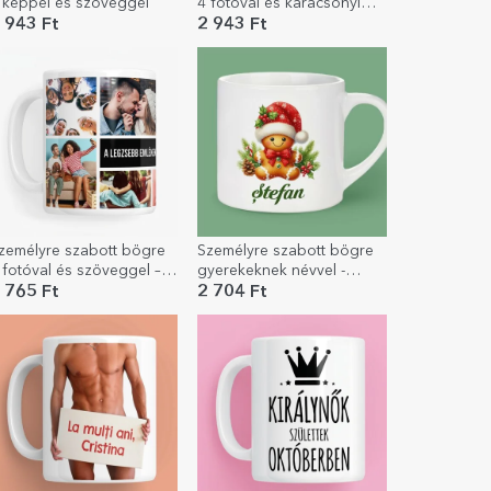
 képpel és szöveggel
4 fotóval és karácsonyi
üzenettel a nagyszülőknek
 943 Ft
2 943 Ft
zemélyre szabott bögre
Személyre szabott bögre
 fotóval és szöveggel – A
gyerekeknek névvel -
egkedvesebb emlékeid
Mézeskalács
 765 Ft
2 704 Ft