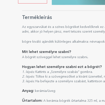
Termékleírás
Az egyszarvúkat és a színes bögréket kedvelőknek ez a
adni, akkor jó helyen jársz, mert tetszés szerint személ
bögre kiváló ajándék különleges alkalmakra: névnapokr
Mit lehet személyre szabni?
.
A bögrét szöveggel lehet személyre szabni
Hogyan lehet személyre szabni ezt a bögrét?
1. lépés:
Kattints a „Személyre szabás” gombra.
2. lépés:
Töltse ki a szövegmezőket a kívánt üzenettel,
3. lépés:
Ha befejezte a személyre szabást, kattintson 
Anyag:
kerámia/üveg
Űrtartalom:
A kerámia bögrék űrtartalma 325 ml, a m