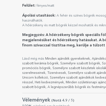
Felület:
fényes/matt
Ápolási utasítások:
A fehér és színes bögrék mosog
használhatók.
A hőérzékeny és matt bögrék kézzel moshatók és mikr
Megjegyzés: A hőérzékeny bögrék speciális fó
megjelenésüket és hőérzékeny hatásukat. A bö
finom szivaccsal tisztítsa meg, kerülje a túlz
Lásd még más
Minden ajándék gyerekeknek
,
Ajándéko
szabott kerámia bögrék
,
Személyre szabott bögrék
,
Sz
promóciós bögrék
,
Személyre szabott készletek iskol
szerelmeseinek
,
Tizenévesek
,
Személyre szabott ajánd
Unicorn kollekció
,
Személyre szabott ajándékok kedve
résszel
,
Heti kedvezmények
,
Minden születésnapi aján
szabott bögrék
,
A legnépszerűbb bögrék és festmény
Vélemények
(Notă
4.9
/ 5
)