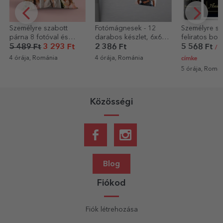
Fotómágnesek - 12
Személyre szabott,
Személyre sz
darabos készlet, 6x6
feliratos bor – Gold
eszpresszós
cm
fotóval és s
2 386 Ft
5 568 Ft
2 704 Ft
/ 2 EUR csak
4 órája, Románia
5 órája, Romá
címke
5 órája, Románia
Közösségi
Blog
Fiókod
Fiók létrehozása