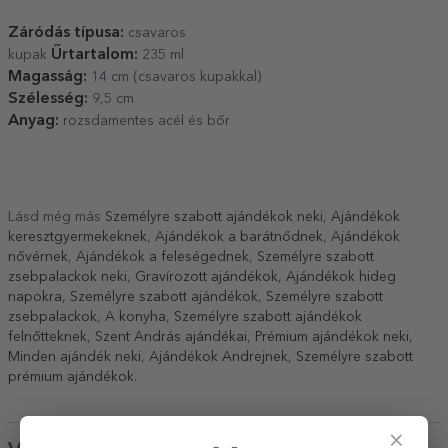
Záródás típusa:
csavaros
Űrtartalom:
kupak
235 ml
Magasság:
14 cm (csavaros kupakkal)
Szélesség:
9,5 cm
Anyag:
rozsdamentes acél és bőr
Lásd még más
Személyre szabott ajándékok neki
,
Ajándékok
keresztgyermekeknek
,
Ajándékok a barátnődnek
,
Ajándékok
nővérnek
,
Ajándékok a feleségednek
,
Személyre szabott
zsebpalackok neki
,
Gravírozott ajándékok
,
Ajándékok hideg
napokra
,
Személyre szabott ajándékok
,
Személyre szabott
zsebpalackok
,
A konyha
,
Személyre szabott ajándékok
felnőtteknek
,
Szent András ajándékai
,
Prémium ajándékok neki
,
Minden ajándék neki
,
Ajándékok Andrejnek
,
Személyre szabott
prémium ajándékok
.
×