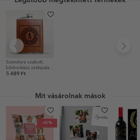
Legutóbb megtekintett termékek
Személyre szabott,
bőrborítású zsebpalack
– Elegant Monogram
5 489 Ft
Mit vásárolnak mások