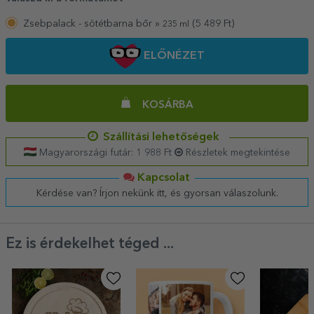
Zsebpalack - sötétbarna bőr »
(
5 489
Ft)
235 ml
ELŐNÉZET
KOSÁRBA
Szállítási lehetőségek
Magyarországi futár: 1 988 Ft
Részletek megtekintése
Kapcsolat
Kérdése van? Írjon nekünk itt, és gyorsan válaszolunk.
Ez is érdekelhet téged ...