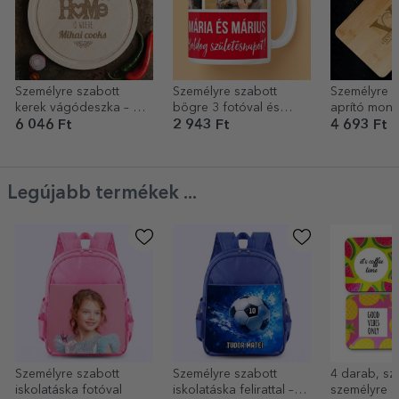
Személyre szabott
Személyre szabott
Személyre s
kerek vágódeszka – Az
bögre 3 fotóval és
aprító mon
otthon ott van, ahol...
szöveggel
névvel
6 046 Ft
2 943 Ft
4 693 Ft
Legújabb termékek ...
Személyre szabott
Személyre szabott
4 darab, sz
iskolatáska fotóval
iskolatáska felirattal –
személyre s