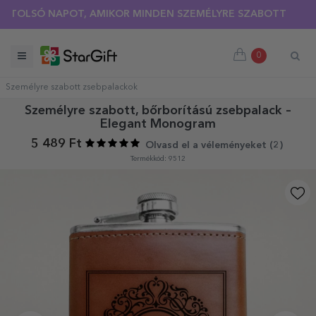
LSÓ NAPOT, AMIKOR MINDEN SZEMÉLYRE SZABOTT PÓLÓRA 30
0
Személyre szabott zsebpalackok
Személyre szabott, bőrborítású zsebpalack –
Elegant Monogram
5 489 Ft
Olvasd el a véleményeket (
2
)
Termékkód: 9512