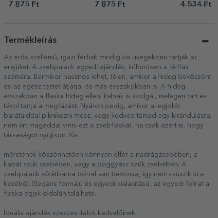
Labdarúgás
pohártartó s
7 875 Ft
7 875 Ft
4 534 Ft
3
Summer
Termékleírás
Az erős szellemű, igazi férfiak mindig kis üvegekben tartják az
erejüket. A zsebpalack egyedi ajándék, különösen a férfiak
számára. Bármikor hasznos lehet, télen, amikor a hideg beköszönt
és az egész testet átjárja, és más évszakokban is. A hideg
évszakban a flaska hideg elleni italnak is szolgál, melegen tart és
távol tartja a megfázást. Nyáron pedig, amikor a legjobb
barátaiddal piknikezni mész, vagy kedved támad egy kirándulásra,
nem árt magaddal vinni ezt a zsebflaskát, ha csak azért is, hogy
társaságot nyújtson. Kis
méretének köszönhetően könnyen elfér a nadrágzsebében, a
kabát szűk zsebében, vagy a poggyász szűk zsebében. A
zsebpalack sötétbarna bőrrel van bevonva, így nem csúszik ki a
kezéből. Elegáns formájú és egyedi kialakítású, az egyedi felirat a
flaska egyik oldalán található.
Ideális ajándék szeszes italok kedvelőinek.