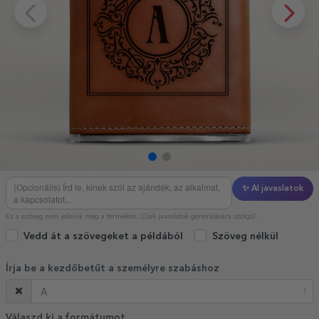
✨ AI javaslatok
Ez a szöveg nem jelenik meg a terméken. Csak javaslatok generálására szolgál.
Vedd át a szövegeket a példából
Szöveg nélkül
Írja be a kezdőbetűt a személyre szabáshoz
1
Válaszd ki a formátumot