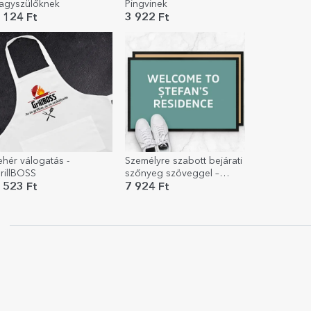
agyszülőknek
Pingvinek
 124 Ft
3 922 Ft
ehér válogatás -
Személyre szabott bejárati
rillBOSS
szőnyeg szöveggel –
Üdvözöljük az én
 523 Ft
7 924 Ft
lakásomban