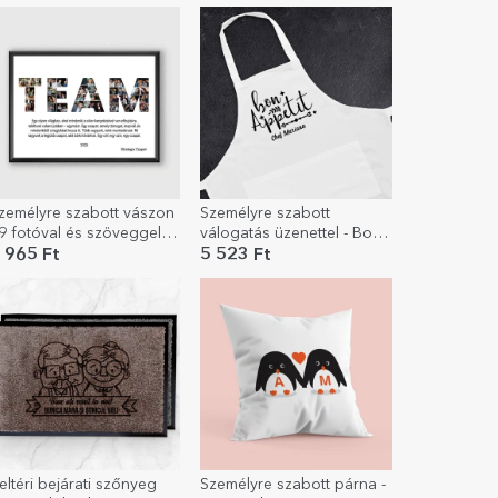
zemélyre szabott vászon
Személyre szabott
9 fotóval és szöveggel –
válogatás üzenettel - Bon
egjobb csapat
Apetit
 965 Ft
5 523 Ft
eltéri bejárati szőnyeg
Személyre szabott párna -