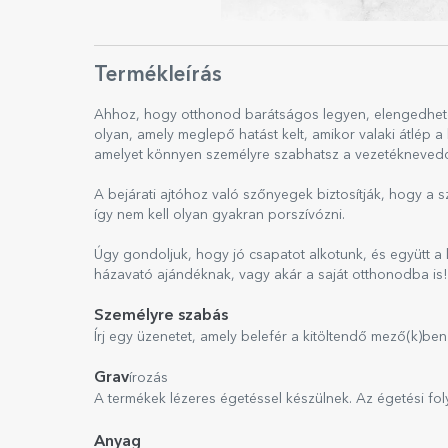
Termékleírás
Ahhoz, hogy otthonod barátságos legyen, elengedhete
olyan, amely meglepő hatást kelt, amikor valaki átlép
amelyet könnyen személyre szabhatsz a vezetéknevedd
A bejárati ajtóhoz való szőnyegek biztosítják, hogy a s
így nem kell olyan gyakran porszívózni.
Úgy gondoljuk, hogy jó csapatot alkotunk, és együtt a l
házavató ajándéknak, vagy akár a saját otthonodba is!
Személyre szabás
Írj egy üzenetet, amely belefér a kitöltendő mező(k)b
Grav
írozás
A termékek lézeres égetéssel készülnek. Az égetési f
Anyag