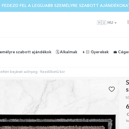
 FEDEZD FEL A LEGÚJABB SZEMÉLYRE SZABOTT AJÁNDÉKOKA
🇭🇺
HU
zemélyre szabott ajándékok
🗓️ Alkalmak
👧🏻 Gyerekek
💼 Cége
eltéri bejárati szőnyeg - Kezdőbetű kör
S
t
6
O
Te