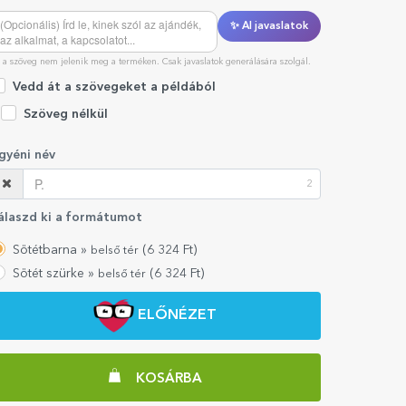
✨ AI javaslatok
 a szöveg nem jelenik meg a terméken. Csak javaslatok generálására szolgál.
Vedd át a szövegeket a példából
Szöveg nélkül
gyéni név
2
álaszd ki a formátumot
Sötétbarna »
(
6 324
Ft)
belső tér
Sötét szürke »
(
6 324
Ft)
belső tér
ELŐNÉZET
KOSÁRBA