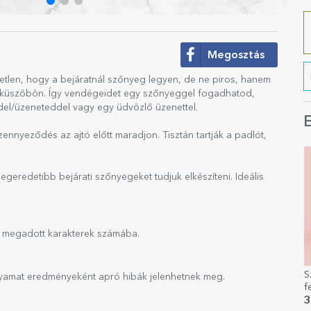
Megosztás
tlen, hogy a bejáratnál szőnyeg legyen, de ne piros, hanem
 a küszöbön. Így vendégeidet egy szőnyeggel fogadhatod,
el/üzeneteddel vagy egy üdvözlő üzenettel.
E
zennyeződés az ajtó előtt maradjon. Tisztán tartják a padlót,
egeredetibb bejárati szőnyegeket tudjuk elkészíteni. Ideális
en megadott karakterek számába.
S
olyamat eredményeként apró hibák jelenhetnek meg.
f
3