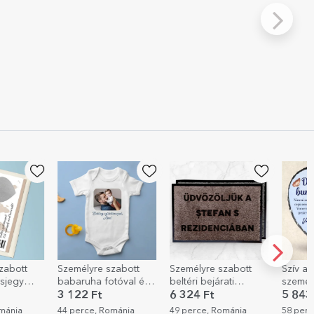
zabott
Személyre szabott
Szív alakú pala,
Személ
tóval és
beltéri bejárati
személyre szabott
zománc
szőnyeg
üzenettel és fotóval a
bögre 
6 324 Ft
5 843 Ft
3 521
nagyszülőknek
szöveg
ománia
49 perce, Románia
58 perce, Románia
1 órája