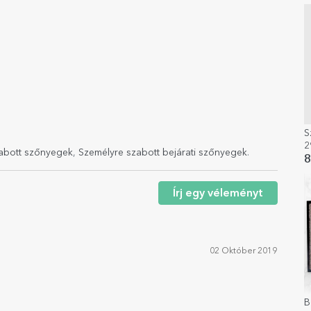
S
2
abott szőnyegek
,
Személyre szabott bejárati szőnyegek
.
L
8
Írj egy véleményt
02 Október 2019
B