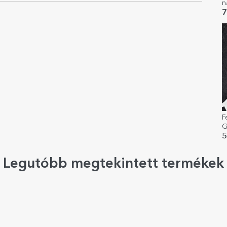
n
7
F
G
5
Legutóbb megtekintett termékek