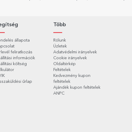
egítség
Több
ndelés állapota
Rólunk
pcsolat
Üzletek
rlevél feliratkozás
Adatvédelmi irányelvek
állítási információk
Cookie irányelvek
állítási költség
Oldaltérkép
lkulátor
Feltételek
YIK
Kedvezmény kupon
sszaküldési űrlap
feltételek
Ajándék kupon feltételek
ANPC