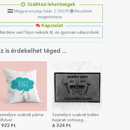
Szállítási lehetőségek
Magyarországi futár: 2 000 Ft
Részletek
megtekintése
Kapcsolat
Kérdése van? Írjon nekünk itt, és gyorsan válaszolunk.
z is érdekelhet téged ...
zemélyre szabott párna
Személyre szabott beltéri
elhővel
bejárati szőnyeg
szöveggel - Barber Shop
 922 Ft
6 324 Ft