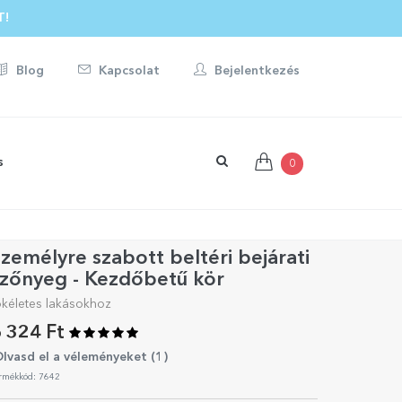
T!
Blog
Kapcsolat
Bejelentkezés
s
0
zemélyre szabott beltéri bejárati
szőnyeg - Kezdőbetű kör
ökéletes lakásokhoz
 324 Ft
lvasd el a véleményeket (
1
)
rmékkód: 7642