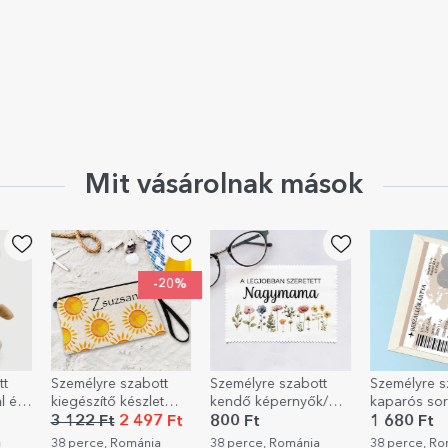
Mit vásárolnak mások
-20%
tt
Személyre szabott
Személyre szabott
Személyre s
t
kendő képernyők/
kaparós sorsjegy
babaruha fo
p /
üvegek tisztításához -
szöveggel -
szöveggel
 Ft
800 Ft
1 680 Ft
3 122 Ft
Virágos
Beszállókártya
a
38 perce, Románia
38 perce, Románia
44 perce, R