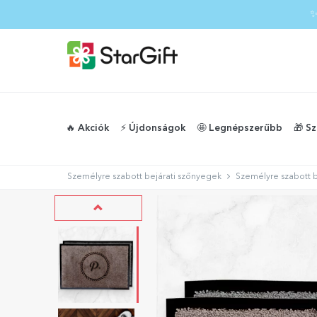
✨
🔥 Akciók
⚡️ Újdonságok
🤩 Legnépszerűbb
🎁 S
Személyre szabott bejárati szőnyegek
Személyre szabott b