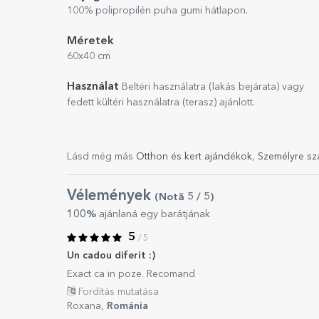
100% polipropilén puha gumi hátlapon.
Méretek
60x40 cm
Használat
Beltéri használatra (lakás bejárata) vagy
fedett kültéri használatra (terasz) ajánlott.
Lásd még más
Otthon és kert ajándékok
,
Személyre sz
Vélemények
(Notă
5
/ 5
)
100%
ajánlaná egy barátjának
5
/ 5
Un cadou diferit :)
Exact ca in poze. Recomand
Fordítás mutatása
Roxana,
Románia