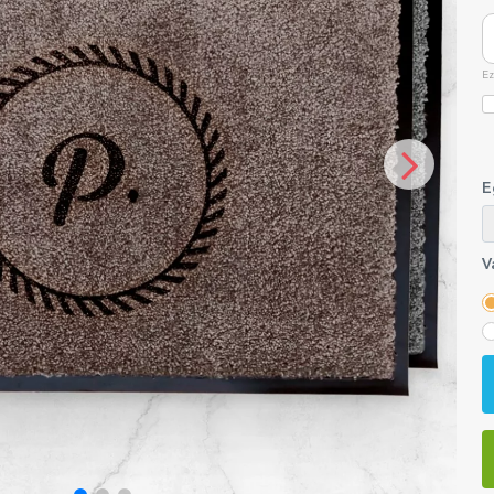
Ez
E
V