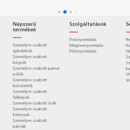
Népszerű
Szolgáltatások
S
termékek
Fotónyomtatás
Re
Személyre szabott
Mágnesnyomtatás
Ka
ajándékok
Pólónyomtatás
Hí
Személyre szabott
Sz
bögrék
Sz
Személyre szabott pamut
ka
pólók
G
Személyre szabott
Vi
kulcstartók
Személyre szabott
faliképek
Személyre szabott órák
Személyre szabott
kötények
Személyre szabott
párnák