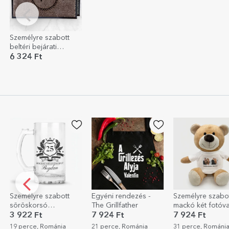
Személyre szabott
beltéri bejárati
szőnyeg - Kezdőbetű
6 324 Ft
kör
Egyéni rendezés -
Személyre szabott
Személyre szabo
The Grillfather
mackó két fotóval és
kiegészítő készle
szöveggel
névvel - Sun is u
7 924 Ft
7 924 Ft
3 122 Ft
2 497
Sun
21 perce, Románia
31 perce, Románia
38 perce, Románi