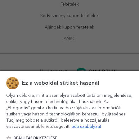
Feltételek
Kedvezmény kupon feltételek
Ajándék kupon feltételek
ANPC
powered by
SMARTLY.ro
Ez a weboldal sütiket használ
logistics by
APACARGO.com
Olyan célokra, mint a személyre szabott tartalom megjelenítése,
sütiket vagy hasonló technológiákat használunk. Az
„Elfogadás” gombra kattintva hozzájárulsz az információk
sütiken vagy hasonló technológiákon keresztüli gyűjtéséhez.
Tudj meg többet a sütikről, beleértve a hozzájárulás
visszavonásának lehetőségét itt:
Süti szabályzat
BEÁLLÍTÁSOK KEZELÉSE