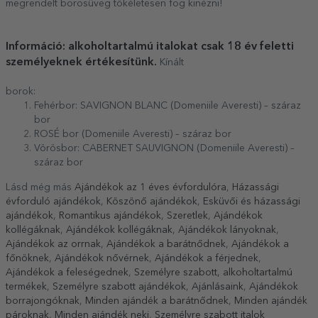
megrendelt borosüveg tökéletesen fog kinézni!
Információ: alkoholtartalmú italokat csak 18 év feletti
személyeknek értékesítünk.
Kínált
borok:
Fehérbor: SAVIGNON BLANC (Domeniile Averesti) – száraz
bor
ROSÉ bor (Domeniile Averesti) – száraz bor
Vörösbor: CABERNET SAUVIGNON (Domeniile Averesti) –
száraz bor
Lásd még más
Ajándékok az 1 éves évfordulóra
,
Házassági
évforduló ajándékok
,
Köszönő ajándékok
,
Esküvői és házassági
ajándékok
,
Romantikus ajándékok
,
Szeretlek
,
Ajándékok
kollégáknak
,
Ajándékok kollégáknak
,
Ajándékok lányoknak
,
Ajándékok az orrnak
,
Ajándékok a barátnődnek
,
Ajándékok a
főnöknek
,
Ajándékok nővérnek
,
Ajándékok a férjednek
,
Ajándékok a feleségednek
,
Személyre szabott, alkoholtartalmú
termékek
,
Személyre szabott ajándékok
,
Ajánlásaink
,
Ajándékok
borrajongóknak
,
Minden ajándék a barátnődnek
,
Minden ajándék
pároknak
,
Minden ajándék neki
,
Személyre szabott italok