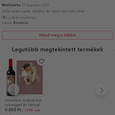
Multumita
27 Augusztus 2020
Sticla arata super, rămâne de văzut cum este vinul.
Fordítás mutatása
Laura,
Románia
Nézd meg a többit
Legutóbb megtekintett termékek
Személyre szabott bor
szöveggel és fotóval -
Virágos
5 602 Ft
/ 2 EUR csak