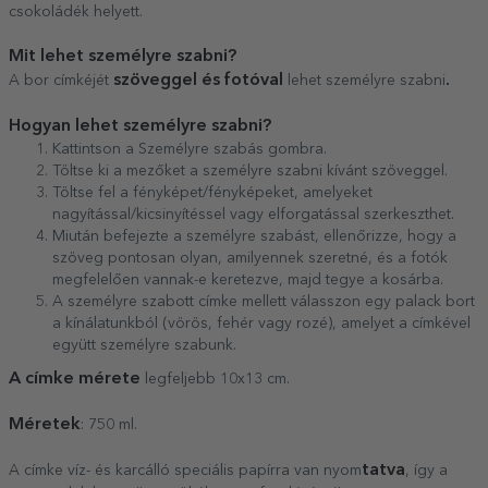
csokoládék helyett.
Mit lehet személyre szabni?
szöveggel és fotóval
.
A bor címkéjét
lehet személyre szabni
Hogyan lehet személyre szabni?
Kattintson a Személyre szabás gombra.
Töltse ki a mezőket a személyre szabni kívánt szöveggel.
Töltse fel a fényképet/fényképeket, amelyeket
nagyítással/kicsinyítéssel vagy elforgatással szerkeszthet.
Miután befejezte a személyre szabást, ellenőrizze, hogy a
szöveg pontosan olyan, amilyennek szeretné, és a fotók
megfelelően vannak-e keretezve, majd tegye a kosárba.
A személyre szabott címke mellett válasszon egy palack bort
a kínálatunkból (vörös, fehér vagy rozé), amelyet a címkével
együtt személyre szabunk.
A címke mérete
legfeljebb 10x13 cm.
Méretek
: 750 ml.
tatva
A címke víz- és karcálló speciális papírra van nyom
, így a