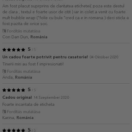
Am fost placut suprprins de claritatea etichetei( poza este destul
de clara , textul e foarte usor de citit ) iar in colet a venit cu foarte
mult bubble wrap ("folie cu bule "cred ca e in romana ) deci sticla a
fost pazita de orice soc.
Fordítás mutatása
Con Dan Dun,
Románia
5
/ 5
Un cadou foarte potrivit pentru casatorie!
04 Október 2020
Tinerii miri au fost f impresionati!
Fordítás mutatása
Anda,
Románia
5
/ 5
Cadou original
14 Szeptember 2020
Foarte incantata de eticheta
Fordítás mutatása
Karina,
Románia
5
/ 5