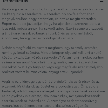
Termékleírás
Valaki egyszer azt mondta, hogy az életben csak egy dologra van
szükségünk: a szerelemre. A szerelem oly sokféle formában
megnyilvánulhat, hogy határtalan, és értéke megfizethetetlen.
Éppen ezért azt javasoljuk, hogy ha ajándékot szeretnél adni, a
legszebb módja annak, ha szívből adod! Ezért személyre szabott
ajándékaink kiszabadítanak a rutinból és az anonimitásból,
különösen, ha egy pár évfordulójáról van szó.
Nehéz a megfelelő választást meghozni egy személy számára,
nemhogy kettő számára. Mindenképpen olyasmi kell, ami a kettő
között fekszik. Egy közös szenvedély? Valami, ami mindkét partner
számára hasznos? Vagy talán... egy emlék, ami egész életükre
összeköti őket! Egy fénykép vagy egy megfelelő üzenet mélyebb
reakciót válthat ki, mint valami anyagi értékű ajándék.
Végül is ez a lényege egy pár évfordulójának: az érzések és az
érzelmek. Mi kitaláljuk az ötletet és a borosüveget, Ön pedig a
fantáziát, a fotót vagy a szöveget. Ez az opció azoknak az uraknak
és hölgyeknek is elérhető, akik nem tudják, mit ajándékozzanak
szerelmüknek az évfordulón. A személyre szabott borosüveg
romantikus és ötletes alternatíva a klasszikus virágok és