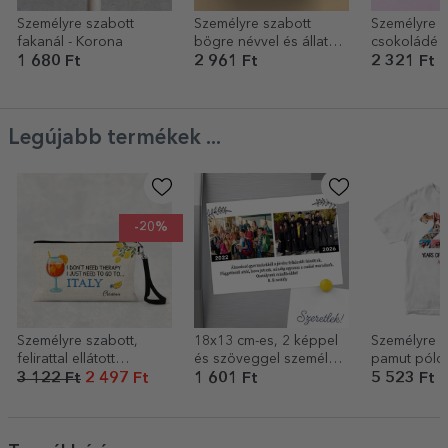
Személyre szabott
Személyre szabott
Személyre s
fakanál - Korona
bögre névvel és állatöv
csokoládé 
jelével - Mérleg
1 680 Ft
2 961 Ft
2 321 Ft
Legújabb termékek ...
-20%
Személyre szabott,
18x13 cm-es, 2 képpel
Személyre s
felirattal ellátott
és szöveggel személyre
pamut póló
sminkkészlet –
szabott mágnes –
és üzenettel
3 122 Ft
2 497 Ft
1 601 Ft
5 523 Ft
Olaszország
Akkor és most