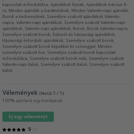
kapcsolati évfordulókra
,
Ajándékok fiúnak
,
Ajándékok március 8-
ra
,
Minden ajándék a barátnődnek
,
Minden Valentin-napi ajándék
,
Borok a kedvesednek
,
Személyre szabott ajándékok Valentin-
napra
,
Valentin-napi ajándékok
,
Személyre szabott Valentin-napi
ajándékok
,
Valentin-napi ajándékok
,
Borok
,
Borok Valentin-napra
,
Személyre szabott borok
,
Esküvői és házassági ajándékok
,
Házassági évforduló ajándékok
,
Személyre szabott borok
,
Személyre szabott borok képekkel és szöveggel
,
Minden
személyre szabott bor
,
Személyre szabott borok kapcsolati
évfordulókra
,
Személyre szabott borok neki
,
Személyre szabott
Valentin-napi italok
,
Személyre szabott italok
,
Személyre szabott
italok
.
Vélemények
(Notă
5
/ 5
)
100%
ajánlaná egy barátjának
Írj egy véleményt
5
/ 5