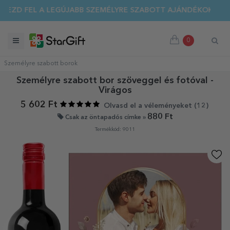
EZD FEL A LEGÚJABB SZEMÉLYRE SZABOTT AJÁNDÉKOKAT!
NYÁRI KIÁRUSÍTÁS 🌴 AKÁR 40%-OS KEDVEZMÉNY TÖBB MIN
0
Személyre szabott borok
Személyre szabott bor szöveggel és fotóval -
Virágos
5 602 Ft
Olvasd el a véleményeket (
12
)
880 Ft
Csak az öntapadós címke »
Termékkód: 9011