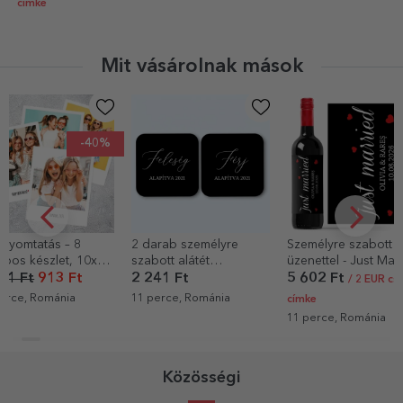
címke
Mit vásárolnak mások
2 darab személyre
Személyre szabott bor
StarGift
szabott alátét
üzenettel - Just Married
ajándékcso
szöveggel - Neki és
2 241 Ft
5 602 Ft
400 Ft
/ 2 EUR csak
neki
11 perce, Románia
13 perce, Rom
címke
11 perce, Románia
Közösségi