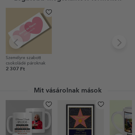
Személyre szabott
csokoládé pároknak
2 307 Ft
Mit vásárolnak mások
EXKLUZÍV
-40%