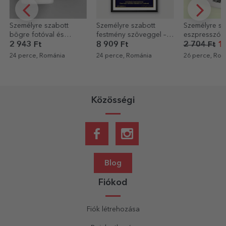
Személyre szabott
Személyre szabott
Személyre sz
festmény szöveggel –
eszpresszócsésze 5
asztali képke
Hálaszív a nyugdíjazás
fotóval és szöveggel -
szöveggel és 
8 909 Ft
2 704 Ft
1 622 Ft
4 772 Ft
alkalmából
Emlékek
Boldog szüle
24 perce, Románia
26 perce, Románia
27 perce, Rom
Közösségi
Blog
Fiókod
Fiók létrehozása