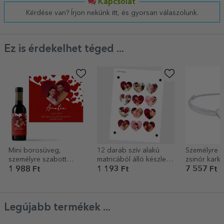
Kapcsolat
Kérdése van? Írjon nekünk itt, és gyorsan válaszolunk.
Ez is érdekelhet téged ...
Mini borosüveg,
12 darab szív alakú
Személyre s
személyre szabott
matricából álló készlet
zsinór karkö
fotóval és szöveggel –
(önragasztó címkék),
15x13 mm - 
1 988 Ft
1 193 Ft
7 557 Ft
Szeretlek
fotókkal személyre
kezdőbetű
szabva
Legújabb termékek ...