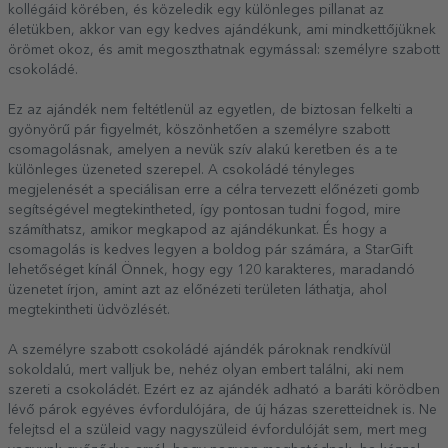
kollégáid körében, és közeledik egy különleges pillanat az
életükben, akkor van egy kedves ajándékunk, ami mindkettőjüknek
örömet okoz, és amit megoszthatnak egymással: személyre szabott
csokoládé.
Ez az ajándék nem feltétlenül az egyetlen, de biztosan felkelti a
gyönyörű pár figyelmét, köszönhetően a személyre szabott
csomagolásnak, amelyen a nevük szív alakú keretben és a te
különleges üzeneted szerepel. A csokoládé tényleges
megjelenését a speciálisan erre a célra tervezett előnézeti gomb
segítségével megtekintheted, így pontosan tudni fogod, mire
számíthatsz, amikor megkapod az ajándékunkat. És hogy a
csomagolás is kedves legyen a boldog pár számára, a StarGift
lehetőséget kínál Önnek, hogy egy 120 karakteres, maradandó
üzenetet írjon, amint azt az előnézeti területen láthatja, ahol
megtekintheti üdvözlését.
A személyre szabott csokoládé ajándék pároknak rendkívül
sokoldalú, mert valljuk be, nehéz olyan embert találni, aki nem
szereti a csokoládét. Ezért ez az ajándék adható a baráti körödben
lévő párok egyéves évfordulójára, de új házas szeretteidnek is. Ne
felejtsd el a szüleid vagy nagyszüleid évfordulóját sem, mert meg