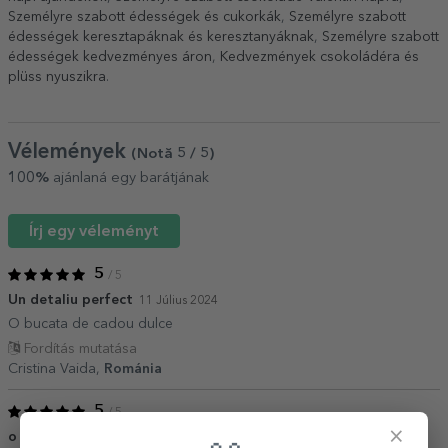
Személyre szabott édességek és cukorkák
,
Személyre szabott
édességek keresztapáknak és keresztanyáknak
,
Személyre szabott
édességek kedvezményes áron
,
Kedvezmények csokoládéra és
plüss nyuszikra
.
Vélemények
(Notă
5
/ 5
)
100%
ajánlaná egy barátjának
Írj egy véleményt
5
/ 5
Un detaliu perfect
11 Július 2024
O bucata de cadou dulce
Fordítás mutatása
Cristina Vaida,
Románia
5
/ 5
×
o achizitie inspirata
22 Június 2023