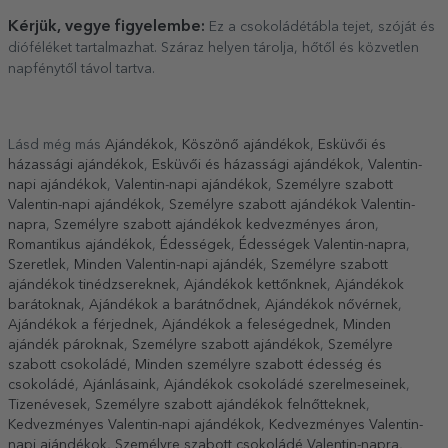
Kérjük, vegye figyelembe:
Ez a csokoládétábla tejet, szóját és
dióféléket tartalmazhat. Száraz helyen tárolja, hőtől és közvetlen
napfénytől távol
tartva.
Lásd még más
Ajándékok
,
Köszönő ajándékok
,
Esküvői és
házassági ajándékok
,
Esküvői és házassági ajándékok
,
Valentin-
napi ajándékok
,
Valentin-napi ajándékok
,
Személyre szabott
Valentin-napi ajándékok
,
Személyre szabott ajándékok Valentin-
napra
,
Személyre szabott ajándékok kedvezményes áron
,
Romantikus ajándékok
,
Édességek
,
Édességek Valentin-napra
,
Szeretlek
,
Minden Valentin-napi ajándék
,
Személyre szabott
ajándékok tinédzsereknek
,
Ajándékok kettőnknek
,
Ajándékok
barátoknak
,
Ajándékok a barátnődnek
,
Ajándékok nővérnek
,
Ajándékok a férjednek
,
Ajándékok a feleségednek
,
Minden
ajándék pároknak
,
Személyre szabott ajándékok
,
Személyre
szabott csokoládé
,
Minden személyre szabott édesség és
csokoládé
,
Ajánlásaink
,
Ajándékok csokoládé szerelmeseinek
,
Tizenévesek
,
Személyre szabott ajándékok felnőtteknek
,
Kedvezményes Valentin-napi ajándékok
,
Kedvezményes Valentin-
napi ajándékok
,
Személyre szabott csokoládé Valentin-napra
,