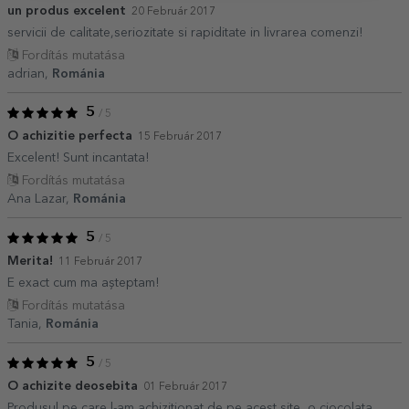
un produs excelent
20 Február 2017
servicii de calitate,seriozitate si rapiditate in livrarea comenzi!
Fordítás mutatása
adrian,
Románia
5
/ 5
O achizitie perfecta
15 Február 2017
Excelent! Sunt incantata!
Fordítás mutatása
Ana Lazar,
Románia
5
/ 5
Merita!
11 Február 2017
E exact cum ma așteptam!
Fordítás mutatása
Tania,
Románia
5
/ 5
O achizite deosebita
01 Február 2017
Produsul pe care l-am achizitionat de pe acest site, o ciocolata