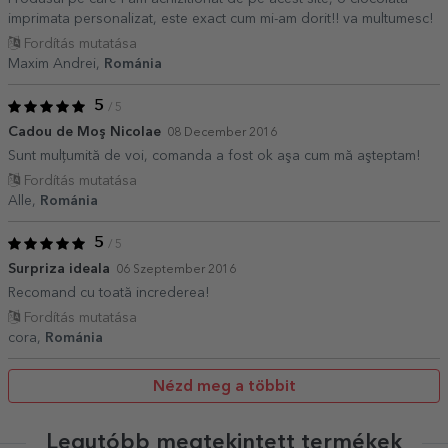
imprimata personalizat, este exact cum mi-am dorit!! va multumesc!
Fordítás mutatása
Maxim Andrei,
Románia
5
/ 5
Cadou de Moş Nicolae
08 December 2016
Sunt mulţumită de voi, comanda a fost ok aşa cum mă aşteptam!
Fordítás mutatása
Alle,
Románia
5
/ 5
Surpriza ideala
06 Szeptember 2016
Recomand cu toată increderea!
Fordítás mutatása
cora,
Románia
Nézd meg a többit
Legutóbb megtekintett termékek