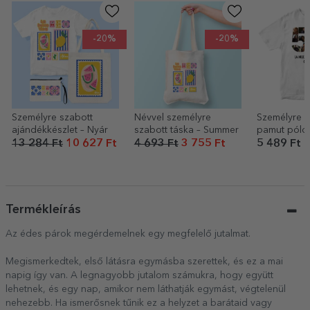
-20%
-20%
Személyre szabott
Névvel személyre
Személyre s
ajándékkészlet – Nyár
szabott táska – Summer
pamut póló
és üzenettel
13 284 Ft
10 627 Ft
4 693 Ft
3 755 Ft
5 489 Ft
Termékleírás
Az édes párok megérdemelnek egy megfelelő jutalmat.
Megismerkedtek, első látásra egymásba szerettek, és ez a mai
napig így van. A legnagyobb jutalom számukra, hogy együtt
lehetnek, és egy nap, amikor nem láthatják egymást, végtelenül
nehezebb. Ha ismerősnek tűnik ez a helyzet a barátaid vagy