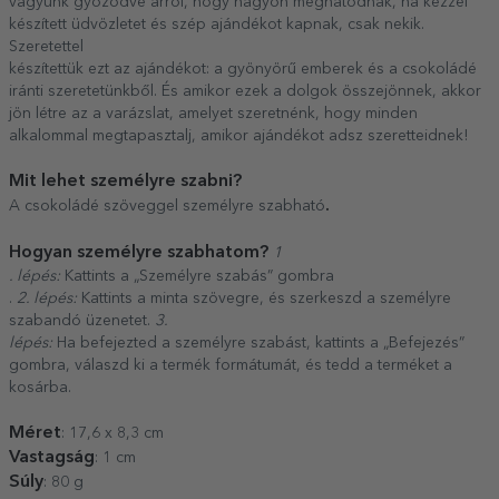
vagyunk győződve arról, hogy nagyon meghatódnak, ha kézzel
készített üdvözletet és szép ajándékot kapnak, csak nekik.
Szeretettel
készítettük ezt az ajándékot: a gyönyörű emberek és a csokoládé
iránti szeretetünkből. És amikor ezek a dolgok összejönnek, akkor
jön létre az a varázslat, amelyet szeretnénk, hogy minden
alkalommal megtapasztalj, amikor ajándékot adsz szeretteidnek!
Mit lehet személyre szabni?
.
A csokoládé szöveggel személyre szabható
Hogyan személyre szabhatom?
1
. lépés:
Kattints a „Személyre szabás” gombra
.
2. lépés:
Kattints a minta szövegre, és szerkeszd a személyre
szabandó üzenetet.
3.
lépés:
Ha befejezted a személyre szabást, kattints a „Befejezés”
gombra, válaszd ki a termék formátumát, és tedd a terméket a
kosárba.
Méret
: 17,6 x 8,3 cm
Vastagság
: 1 cm
Súly
: 80 g