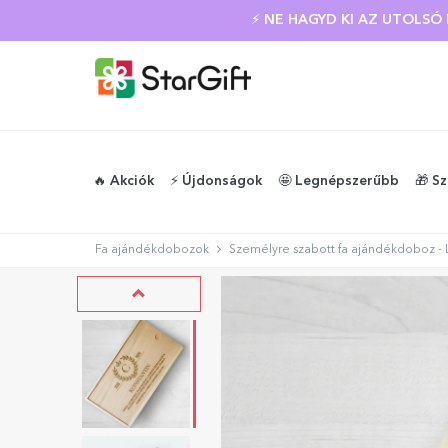
⚡ NE HAGYD KI AZ UTOLS
🔥 Akciók
⚡️ Újdonságok
🤩 Legnépszerűbb
🎁 S
Fa ajándékdobozok
Személyre szabott fa ajándékdoboz - 