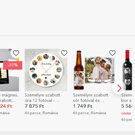
Személyre szabott
Személyre szabott
Személyre szabott
ra 12 fotóval –
sör fotóval és
bor szöveggel és 2
illanataink
szöveggel
fotóval - Évforduló
7 875 Ft
1 749 Ft
5 568 Ft
/ 2 EUR csa
6 perce, Románia
46 perce, Románia
címke
46 perce, Románia