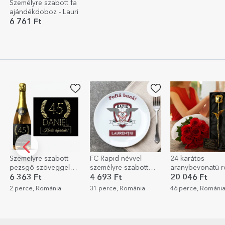
Személyre szabott fa
ajándékdoboz - Lauri
6 761 Ft
szabott
FC Rapid névvel
24 karátos
Szemé
öveggel
személyre szabott
aranybevonatú rózsa
festm
pokra -
tábla
Az Ar
4 693 Ft
20 046 Ft
8 90
ománia
31 perce, Románia
46 perce, Románia
46 pe