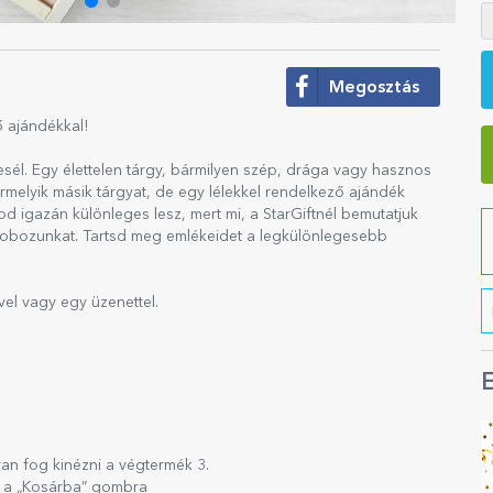
Megosztás
ő ajándékkal!
sél. Egy élettelen tárgy, bármilyen szép, drága vagy hasznos
ármelyik másik tárgyat, de egy lélekkel rendelkező ajándék
 igazán különleges lesz, mert mi, a StarGiftnél bemutatjuk
kdobozunkat. Tartsd meg emlékeidet a legkülönlegesebb
el vagy egy üzenettel.
E
an fog kinézni a végtermék 3.
on a „Kosárba” gombra