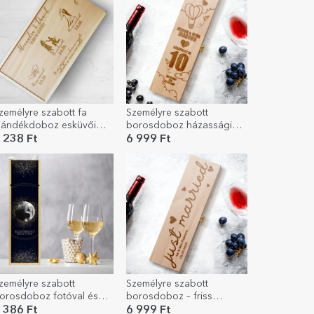
zemélyre szabott fa
Személyre szabott
jándékdoboz esküvői
borosdoboz házassági
illanatokkal
évfordulóra
 238 Ft
6 999 Ft
zemélyre szabott
Személyre szabott
orosdoboz fotóval és
borosdoboz – friss
zöveggel - Sparks of Joy
házasok
 386 Ft
6 999 Ft