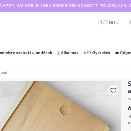
Ó NAPOT, AMIKOR MINDEN SZEMÉLYRE SZABOTT PÓLÓRA 30%-O
🇭🇺
HU
zemélyre szabott ajándékok
🗓️ Alkalmak
👧🏻 Gyerekek
💼 Cége
Lauri
S
a
e
6
Í
Te