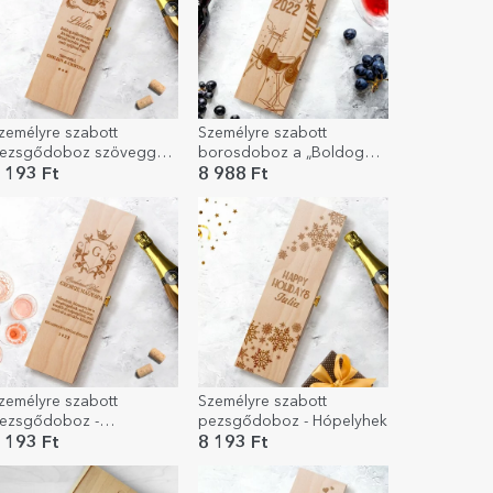
zemélyre szabott
Személyre szabott
ezsgődoboz szöveggel -
borosdoboz a „Boldog
orona
születésnapot!” üzenettel
 193 Ft
8 988 Ft
zemélyre szabott
Személyre szabott
ezsgődoboz -
pezsgődoboz - Hópelyhek
yugdíjazási modell
 193 Ft
8 193 Ft