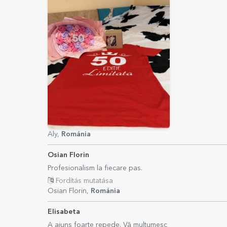
Aly,
Románia
Osian Florin
Profesionalism la fiecare pas.
Fordítás mutatása
Osian Florin,
Románia
Elisabeta
A ajuns foarte repede. Vă mulțumesc