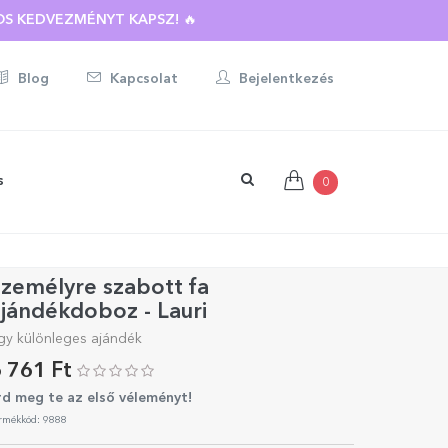
S KEDVEZMÉNYT KAPSZ! 🔥
Blog
Kapcsolat
Bejelentkezés
s
0
zemélyre szabott fa
jándékdoboz - Lauri
gy különleges ajándék
 761 Ft
rd meg te az első véleményt!
rmékkód: 9888