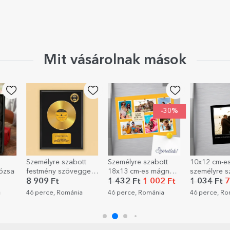
Mit vásárolnak mások
-30%
-30%
lyre szabott
Személyre szabott
10x12 cm-es mágnes,
ény szöveggel -
18x13 cm-es mágnes
személyre szabott
ó
any Lemez
6 fotóval és
fotóval és szöveggel
P
9 Ft
1 432 Ft
1 002 Ft
1 034 Ft
724 Ft
szöveggel – Emlékek
- Emlékek
rce, Románia
46 perce, Románia
46 perce, Románia
4