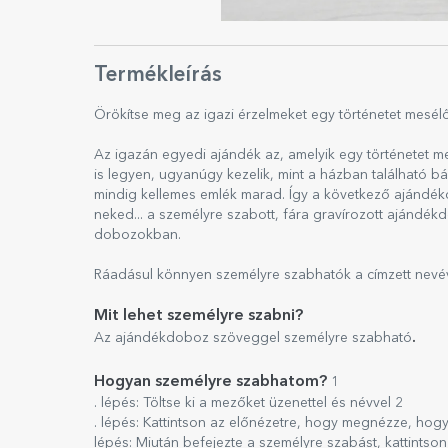
Termékleírás
Örökítse meg az igazi érzelmeket egy történetet mesél
Az igazán egyedi ajándék az, amelyik egy történetet me
is legyen, ugyanúgy kezelik, mint a házban található b
mindig kellemes emlék marad. Így a következő ajándékod
neked... a személyre szabott, fára gravírozott ajándé
dobozokban.
Ráadásul könnyen személyre szabhatók a címzett nevév
Mit lehet személyre szabni?
.
Az ajándékdoboz szöveggel személyre szabható
Hogyan személyre szabhatom?
1
. lépés: Töltse ki a mezőket üzenettel és névvel 2
. lépés: Kattintson az előnézetre, hogy megnézze, hogy
lépés: Miután befejezte a személyre szabást, kattints