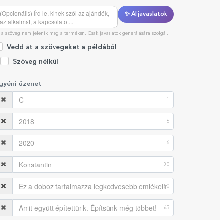
✨ AI javaslatok
 a szöveg nem jelenik meg a terméken. Csak javaslatok generálására szolgál.
Vedd át a szövegeket a példából
Szöveg nélkül
gyéni üzenet
1
6
6
30
50
65