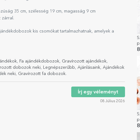
zúság 35 cm, szélesség 19 cm, magasság 9 cm
zárral.
 ajándékdobozok kis csomókat tartalmazhatnak, amelyek a
S
p
K
8
jándékok
,
Fa ajándékdobozok
,
Gravírozott ajándékok
,
írozott dobozok neki
,
Legnépszerűbb
,
Ajánlásaink
,
Ajándékok
dék neki
,
Gravírozott fa dobozok
.
Írj egy véleményt
08 Július 2026
S
p
n
8