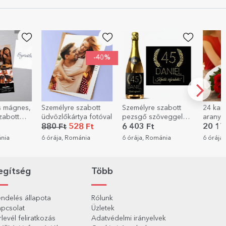
-40%
emélyre szabott
Személyre szabott
24 karátos
vözlőkártya fotóval
pezsgő szöveggel
aranybevonatú rózsa
születésnapokra -
0 Ft
528 Ft
6 403 Ft
20 171 Ft
Arany
órája, Románia
6 órája, Románia
6 órája, Románia
egítség
Több
ndelés állapota
Rólunk
pcsolat
Üzletek
rlevél feliratkozás
Adatvédelmi irányelvek