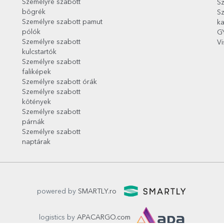
Személyre szabott
Sz
bögrék
Sz
Személyre szabott pamut
ka
pólók
G
Személyre szabott
Vi
kulcstartók
Személyre szabott
faliképek
Személyre szabott órák
Személyre szabott
kötények
Személyre szabott
párnák
Személyre szabott
naptárak
powered by
SMARTLY.ro
logistics by
APACARGO.com