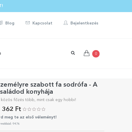
T!
Blog
Kapcsolat
Bejelentkezés
s
0
zemélyre szabott fa sodrófa - A
saládod konyhája
 közös főzés több, mint csak egy hobbi!
 362 Ft
rd meg te az első véleményt!
rmékkód: 9476