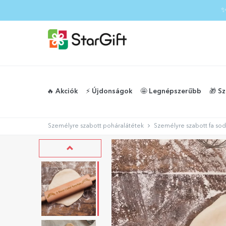
✨
🔥 Akciók
⚡️ Újdonságok
🤩 Legnépszerűbb
🎁 S
Személyre szabott poháralátétek
Személyre szabott fa sod