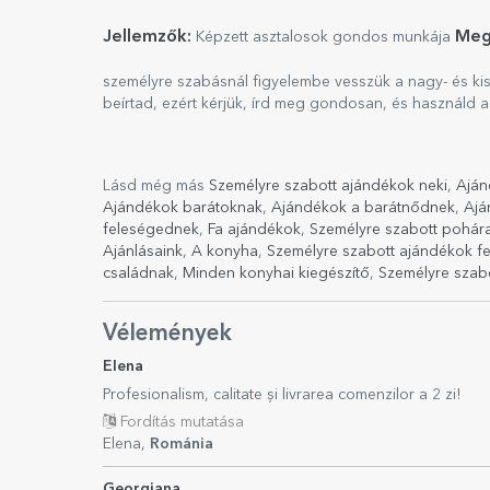
Jellemzők:
Meg
Képzett asztalosok gondos munkája
személyre szabásnál figyelembe vesszük a nagy- és ki
beírtad, ezért kérjük, írd meg gondosan, és használd az
Lásd még más
Személyre szabott ajándékok neki
,
Aján
Ajándékok barátoknak
,
Ajándékok a barátnődnek
,
Ajá
feleségednek
,
Fa ajándékok
,
Személyre szabott pohára
Ajánlásaink
,
A konyha
,
Személyre szabott ajándékok fe
családnak
,
Minden konyhai kiegészítő
,
Személyre szab
Vélemények
Elena
Profesionalism, calitate și livrarea comenzilor a 2 zi!
Fordítás mutatása
Elena,
Románia
Georgiana