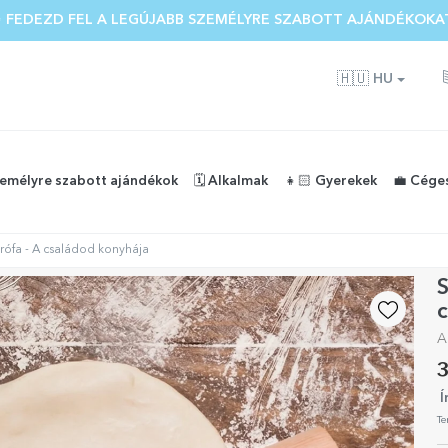
 FEDEZD FEL A LEGÚJABB SZEMÉLYRE SZABOTT AJÁNDÉKOKA
🇭🇺
HU
zemélyre szabott ajándékok
🗓️ Alkalmak
👧🏻 Gyerekek
💼 Cége
rófa - A családod konyhája
S
c
A
3
Í
Te