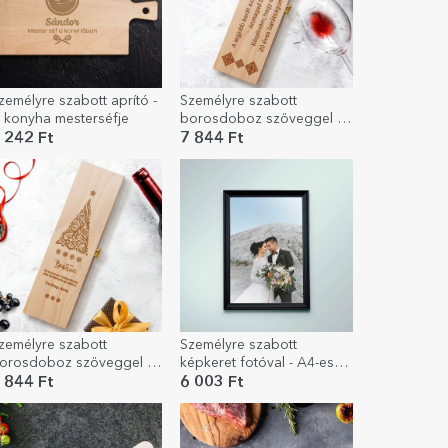
zemélyre szabott aprító -
Személyre szabott
 konyha mesterséfje
borosdoboz szöveggel -
Barátság évfordulója
 242 Ft
7 844 Ft
zemélyre szabott
Személyre szabott
orosdoboz szöveggel -
képkeret fotóval - A4-es
arácsonyi üdvözlet
álló
 844 Ft
6 003 Ft