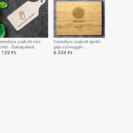
zemélyre szabott mini
Személyre szabott aprító
prító - Babapalack
gép szöveggel -
MasterChef a konyhában
 122 Ft
6 324 Ft