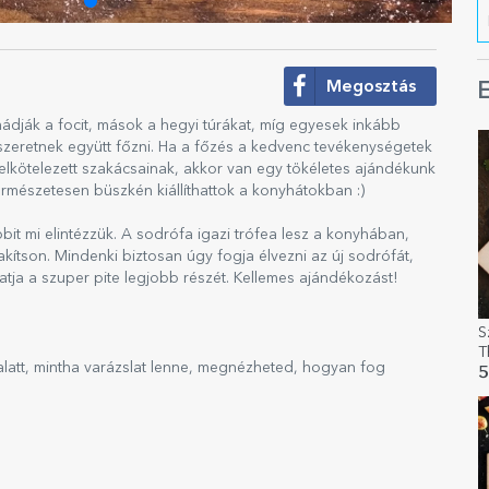
Megosztás
E
ádják a focit, mások a hegyi túrákat, míg egyesek inkább
zeretnek együtt főzni. Ha a főzés a kedvenc tevékenységetek
s elkötelezett szakácsainak, akkor van egy tökéletes ajándékunk
rmészetesen büszkén kiállíthattok a konyhátokban :)
bit mi elintézzük. A sodrófa igazi trófea lesz a konyhában,
lakítson. Mindenki biztosan úgy fogja élvezni az új sodrófát,
atja a szuper pite legjobb részét. Kellemes ajándékozást!
S
T
latt, mintha varázslat lenne, megnézheted, hogyan fog
5