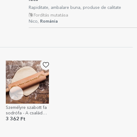
Rapiditate, ambalare buna, produse de calitate
Fordítás mutatása
Nico,
Románia
Személyre szabott fa
sodrófa - A családod
konyhája
3 362 Ft