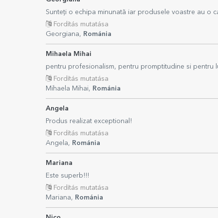
Sunteți o echipa minunată iar produsele voastre au o ca
Fordítás mutatása
Georgiana,
Románia
Mihaela Mihai
pentru profesionalism, pentru promptitudine si pentru lu
Fordítás mutatása
Mihaela Mihai,
Románia
Angela
Produs realizat exceptional!
Fordítás mutatása
Angela,
Románia
Mariana
Este superb!!!
Fordítás mutatása
Mariana,
Románia
Nico