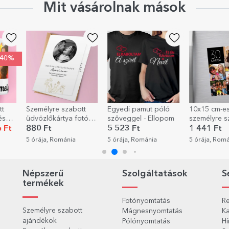
Mit vásárolnak mások
re szabott
Egyedi pamut póló
10x15 cm-es mágnes,
Sz
kártya fotóval
szöveggel - Ellopom
személyre szabott
üd
eggel -
szöveggel és 4
t
5 523 Ft
1 441 Ft
88
ce
fotóval - Boldog
 Románia
5 órája, Románia
5 órája, Románia
6 
születésnapot!
Népszerű
Szolgáltatások
S
termékek
Fotónyomtatás
Re
Személyre szabott
Mágnesnyomtatás
Ka
ajándékok
Pólónyomtatás
Hí