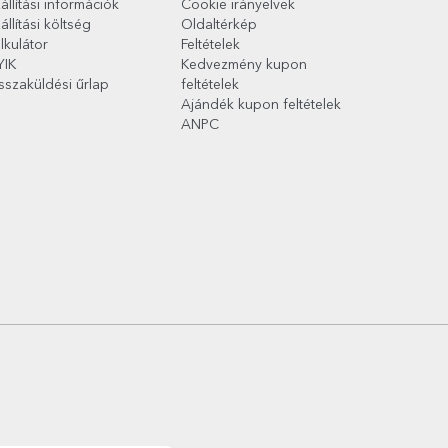
állítási információk
Cookie irányelvek
állítási költség
Oldaltérkép
lkulátor
Feltételek
YIK
Kedvezmény kupon
sszaküldési űrlap
feltételek
Ajándék kupon feltételek
ANPC