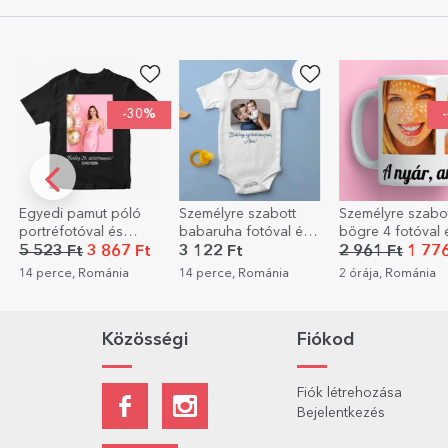
-30%
-40%
t póló
Személyre szabott
Személyre szabott
Személy
l és
babaruha fotóval és
bögre 4 fotóval és
üdvözlő
szöveggel
üzenettel
és szöv
 867 Ft
3 122 Ft
2 961 Ft
1 776 Ft
880 F
Elegan
mánia
14 perce, Románia
2 órája, Románia
5 órája,
Közösségi
Fiókod
Fiók létrehozása
Bejelentkezés