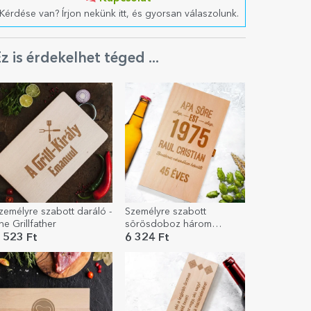
Kérdése van? Írjon nekünk itt, és gyorsan válaszolunk.
z is érdekelhet téged ...
zemélyre szabott daráló -
Személyre szabott
he Grillfather
sörösdoboz három
palackhoz - Gyártási
 523 Ft
6 324 Ft
hely:...