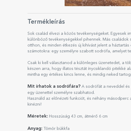
Termékleírás
Sok család élvezi a közös tevékenységeket. Egyesek im
különböző tevékenységekkel pihennek. Más családok s
otthon, és minden étkezés új kihívást jelent a háztartá
számotokra: egy személyre szabott sodrófa, amelyet te
Csak ki kell választanod a különleges üzenetedet, a töb
készen arra, hogy illatos tésztát ínycsiklandó pitékké a
mintha egy értékes kincs lenne, és mindig neked tartog
Mit írhatok a sodrófára?
A sodrófát a neveddel és
egy üzenettel személyre szabhatod.
Használd az előnézeti funkciót, és néhány másodperc a
kinézni!
Méretek:
Hosszúság 43 cm, átmérő 6 cm
Anyag:
Tömör bükkfa