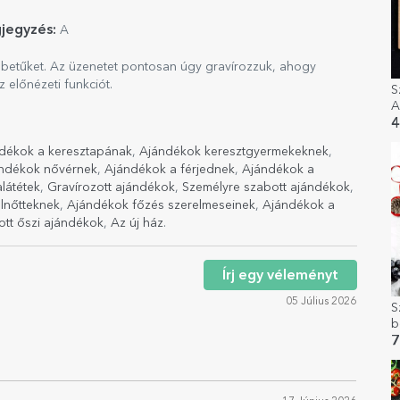
jegyzés:
A
sbetűket. Az üzenetet pontosan úgy gravírozzuk, ahogy
 előnézeti funkciót.
S
A
4
dékok a keresztapának
,
Ajándékok keresztgyermekeknek
,
ndékok nővérnek
,
Ajándékok a férjednek
,
Ajándékok a
látétek
,
Gravírozott ajándékok
,
Személyre szabott ajándékok
,
lnőtteknek
,
Ajándékok főzés szerelmeseinek
,
Ajándékok a
ott őszi ajándékok
,
Az új ház
.
Írj egy véleményt
05 Július 2026
S
b
k
7