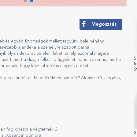
Megosztás
égek és egyéb finomságok mellett tegyünk bele néhány
eresettebb ajándéka a személyre szabott párna.
egyik olyan dekorációs elem lehet, amely azonnal magára
S
ért, mert a dizájn felkelti a figyelmet, hanem azért is, mert a
l
ísértésnek, hogy közelebbről is megnézd őket.
M
2
eges ajándékot. Mi a tökéletes ajándék? Álomszerű, elegáns,
yan fog kinézni a végtermék
3.
S
n a „Kosárba” gombra.