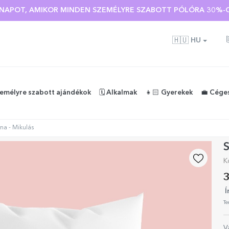
Ó NAPOT, AMIKOR MINDEN SZEMÉLYRE SZABOTT PÓLÓRA 30%-O
🇭🇺
HU
zemélyre szabott ajándékok
🗓️ Alkalmak
👧🏻 Gyerekek
💼 Cége
na - Mikulás
S
K
3
Í
Te
V