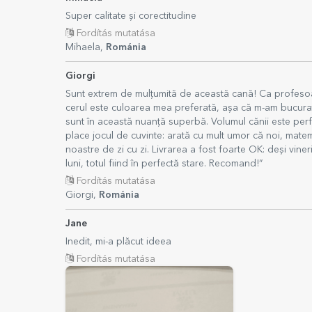
Super calitate și corectitudine
Fordítás mutatása
Mihaela,
Románia
Giorgi
Sunt extrem de mulțumită de această cană! Ca profesoa
cerul este culoarea mea preferată, așa că m-am bucura
sunt în această nuanță superbă. Volumul cănii este perfe
place jocul de cuvinte: arată cu mult umor că noi, matem
noastre de zi cu zi. Livrarea a fost foarte OK: deși viner
luni, totul fiind în perfectă stare. Recomand!”
Fordítás mutatása
Giorgi,
Románia
Jane
Inedit, mi-a plăcut ideea
Fordítás mutatása