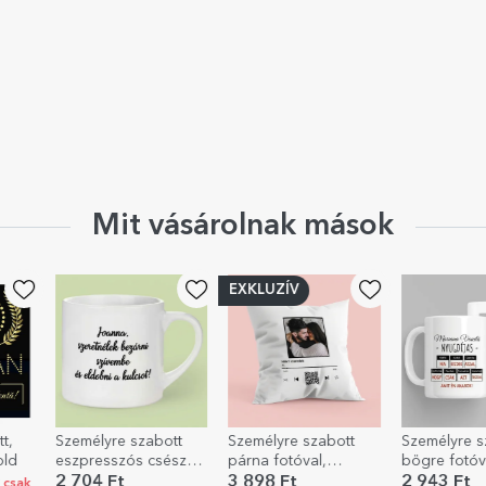
Mit vásárolnak mások
EXKLUZÍV
Személyre szabott
Személyre szabott
Személyre szabott
eszpresszós csésze
párna fotóval,
bögre fotóval és
fotóval és szöveggel
szöveggel és QR-
üzenettel –
2 704 Ft
3 898 Ft
2 943 Ft