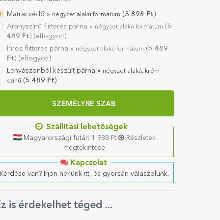
Matracvédő »
(
3 898
Ft
)
négyzet alakú formátum
Aranyszínű flitteres párna »
(
5
négyzet alakú formátum
489
Ft
) (elfogyott)
Piros flitteres párna »
(
5 489
négyzet alakú formátum
Ft
) (elfogyott)
Lenvászonból készült párna »
négyzet alakú, krém
(
5 489
Ft
)
színű
SZEMÉLYRE SZAB
Szállítási lehetőségek
Magyarországi futár: 1 988 Ft
Részletek
megtekintése
Kapcsolat
Kérdése van? Írjon nekünk itt, és gyorsan válaszolunk.
z is érdekelhet téged ...