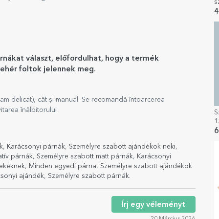
s
4
rnákat választ, előfordulhat, hogy a termék
fehér foltok jelennek meg.
am delicat), cât și manual. Se recomandă întoarcerea
tarea înălbitorului
S
1
6
k
,
Karácsonyi párnák
,
Személyre szabott ajándékok neki
,
tív párnák
,
Személyre szabott matt párnák
,
Karácsonyi
rekeknek
,
Minden egyedi párna
,
Személyre szabott ajándékok
sonyi ajándék
,
Személyre szabott párnák
.
Írj egy véleményt