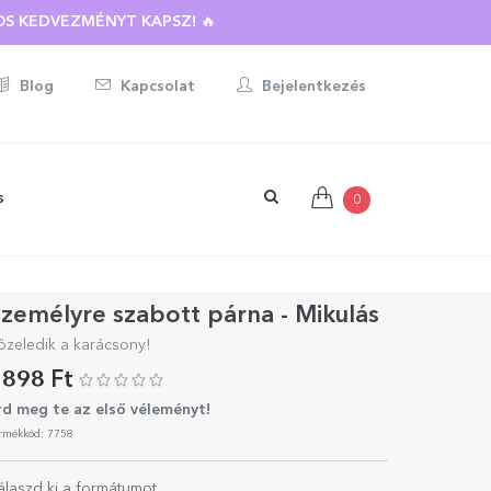
S KEDVEZMÉNYT KAPSZ! 🔥
Blog
Kapcsolat
Bejelentkezés
s
0
zemélyre szabott párna - Mikulás
özeledik a karácsony!
898 Ft
rd meg te az első véleményt!
rmékkód: 7758
álaszd ki a formátumot