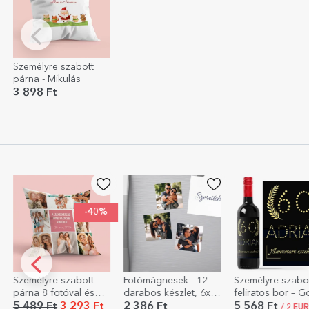
Személyre szabott
párna - Mikulás
3 898 Ft
-40%
lyre szabott
Fotómágnesek - 12
Személyre szabott,
 8 fotóval és
darabos készlet, 6x6
feliratos bor – Gold
ttel - nagy
cm
9 Ft
3 293 Ft
2 386 Ft
5 568 Ft
/ 2 EUR csak