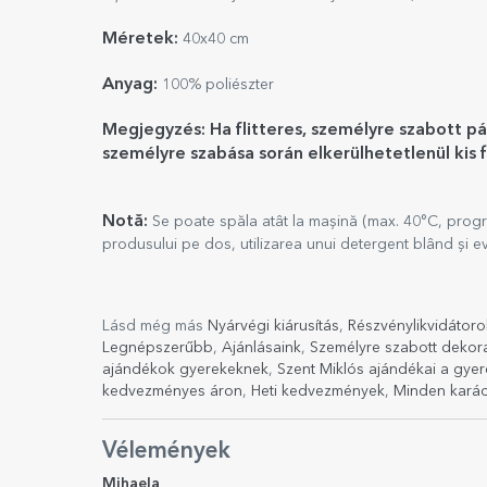
Méretek:
40x40 cm
Anyag:
100% poliészter
Megjegyzés: Ha flitteres, személyre szabott pá
személyre szabása során elkerülhetetlenül kis 
Notă:
Se poate spăla atât la mașină (max. 40°C, progr
produsului pe dos, utilizarea unui detergent blând și evi
Lásd még más
Nyárvégi kiárusítás
,
Részvénylikvidátoro
Legnépszerűbb
,
Ajánlásaink
,
Személyre szabott dekora
ajándékok gyerekeknek
,
Szent Miklós ajándékai a gye
kedvezményes áron
,
Heti kedvezmények
,
Minden karác
Vélemények
Mihaela