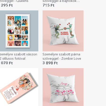
zöveggel - Queens
szöveggel a bajnokok
számára
 295 Ft
715 Ft
zemélyre szabott vászon
Személyre szabott párna
2 stílusos fotóval
szöveggel - Zombie Love
 070 Ft
3 898 Ft