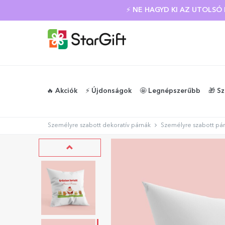
⚡ NE HAGYD KI AZ UTOLS
🔥 Akciók
⚡️ Újdonságok
🤩 Legnépszerűbb
🎁 S
Személyre szabott dekoratív párnák
Személyre szabott pár