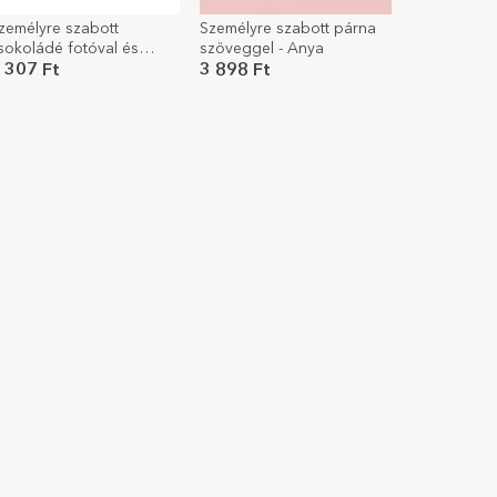
zemélyre szabott
Személyre szabott párna
sokoládé fotóval és
szöveggel - Anya
irágos üzenettel
 307 Ft
3 898 Ft