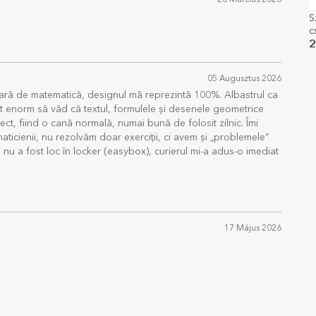
20 Március 2026
S
c
v
2
05 Augusztus 2026
ră de matematică, designul mă reprezintă 100%. Albastrul ca
t enorm să văd că textul, formulele și desenele geometrice
ct, fiind o cană normală, numai bună de folosit zilnic. Îmi
aticienii, nu rezolvăm doar exerciții, ci avem și „problemele”
i nu a fost loc în locker (easybox), curierul mi-a adus-o imediat
17 Május 2026