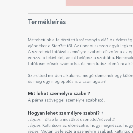
Termékleírás
Mit tehetünk a feldíszített karácsonyfa alá? Az édess
ajándékot a StarGift-től. Az ünnepi szezon egyik legk
A szeretteid fotóival személyre szabott díszpárna az 
vonzza a tekintetet, amint belépsz a szobába. Nemcsak az
fotók ismerősek számodra, és nem tudsz ellenállni a k
Szeretteid minden alkalomra megérdemelnek egy különl
és még egy meglepetés is a csomagban!
Mit lehet személyre szabni?
.
A párna szöveggel személyre szabható
Hogyan lehet személyre szabni?
1
. lépés:
Töltse ki a mezőket üzenettel/névvel
2
. lépés
: Kattintson az előnézetre, hogy megnézze, hog
lépés:
Miután befejezte a személyre szabást, kattintso