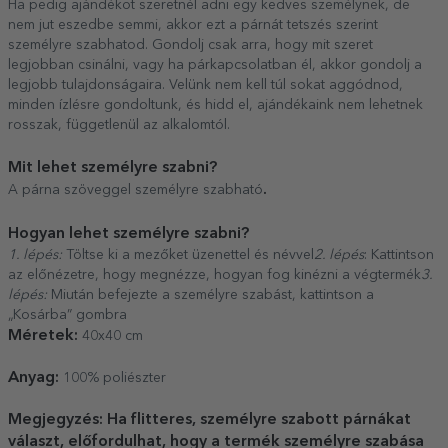
Ha pedig ajándékot szeretnél adni egy kedves személynek, de
nem jut eszedbe semmi, akkor ezt a párnát tetszés szerint
személyre szabhatod. Gondolj csak arra, hogy mit szeret
legjobban csinálni, vagy ha párkapcsolatban él, akkor gondolj a
legjobb tulajdonságaira. Velünk nem kell túl sokat aggódnod,
minden ízlésre gondoltunk, és hidd el, ajándékaink nem lehetnek
rosszak, függetlenül az alkalomtól.
Mit lehet személyre szabni?
.
A párna szöveggel személyre szabható
Hogyan lehet személyre szabni?
1. lépés:
Töltse ki a mezőket üzenettel és névvel
2. lépés
: Kattintson
az előnézetre, hogy megnézze, hogyan fog kinézni a végtermék
3.
lépés:
Miután befejezte a személyre szabást, kattintson a
„Kosárba” gombra
Méretek:
40x40 cm
Anyag:
100% poliészter
Megjegyzés: Ha flitteres, személyre szabott párnákat
választ, előfordulhat, hogy a termék személyre szabása