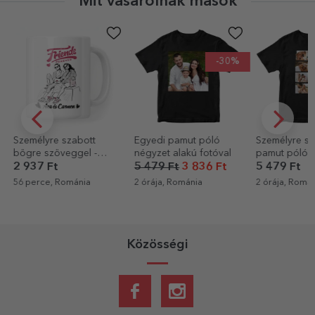
Mit vásárolnak mások
-30%
Személyre szabott
Egyedi pamut póló
Személyre sz
bögre szöveggel -
négyzet alakú fotóval
pamut póló 8
Legjobb barátok
és szövegge
2 937 Ft
5 479 Ft
3 836 Ft
5 479 Ft
56 perce, Románia
2 órája, Románia
2 órája, Romá
Közösségi