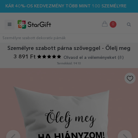
ÁR 40%-OS KEDVEZMÉNY TÖBB MINT 100 SZEMÉLYRE SZABOTT 
0
Személyre szabott dekoratív párnák
Személyre szabott párna szöveggel - Ölelj meg
3 891 Ft
Olvasd el a véleményeket (
8
)
Termékkód: 9410