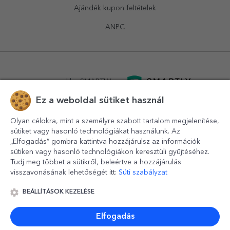
Ajándék kupon feltételek
ANPC
powered by
SMARTLY.ro
Ez a weboldal sütiket használ
logistics by
APACARGO.com
Olyan célokra, mint a személyre szabott tartalom megjelenítése,
sütiket vagy hasonló technológiákat használunk. Az
„Elfogadás” gombra kattintva hozzájárulsz az információk
sütiken vagy hasonló technológiákon keresztüli gyűjtéséhez.
Tudj meg többet a sütikről, beleértve a hozzájárulás
visszavonásának lehetőségét itt:
Süti szabályzat
BEÁLLÍTÁSOK KEZELÉSE
© 2016-2026
StarGift
Romania,
București
, strada
Copilului
nr. 6-12, parter
,
Sector 1
, cod postal
012178
,
email:
contact@stargift.hu
Elfogadás
www.stargift.hu