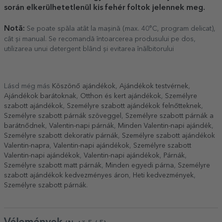
során elkerülhetetlenül kis fehér foltok jelennek meg.
Notă:
Se poate spăla atât la mașină (max. 40°C, program delicat),
cât și manual. Se recomandă întoarcerea produsului pe dos,
utilizarea unui detergent blând și evitarea înălbitorului
Lásd még más
Köszönő ajándékok
,
Ajándékok testvérnek
,
Ajándékok barátoknak
,
Otthon és kert ajándékok
,
Személyre
szabott ajándékok
,
Személyre szabott ajándékok felnőtteknek
,
Személyre szabott párnák szöveggel
,
Személyre szabott párnák a
barátnődnek
,
Valentin-napi párnák
,
Minden Valentin-napi ajándék
,
Személyre szabott dekoratív párnák
,
Személyre szabott ajándékok
Valentin-napra
,
Valentin-napi ajándékok
,
Személyre szabott
Valentin-napi ajándékok
,
Valentin-napi ajándékok
,
Párnák
,
Személyre szabott matt párnák
,
Minden egyedi párna
,
Személyre
szabott ajándékok kedvezményes áron
,
Heti kedvezmények
,
Személyre szabott párnák
.