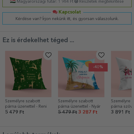
Magyarországi futár: 1 984 Ft
Részletek megtekintése
Kapcsolat
Kérdése van? Írjon nekünk itt, és gyorsan válaszolunk.
Ez is érdekelhet téged ...
-40%
Személyre szabott
Személyre szabott
Személyre s
párna üzenettel - Reni
párna üzenettel - Nyár
párna szöve
Kedves any
5 479 Ft
5 479 Ft
3 287 Ft
3 891 Ft