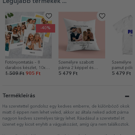
Legújabb termékek ...
-40%
Fotónyomtatás – 8
Személyre szabott
Személyre s
darabos készlet, 10x12
párna 2 képpel és
pamut póló
cm-es polaroid
szöveggel – Akkor és
környéked 
1 509 Ft
905 Ft
5 479 Ft
5 479 Ft
méretben
most
Termékleírás
Ha szeretettel gondolsz egy kedves emberre, de különböző okok
miatt ő éppen nem lehet veled, akkor az általa neked adott párna
nagyon kedves személyes tárgy lehet. Ráadásul a szeretettel írt
üzenet egy kicsit enyhíti a vágyakozást, amíg újra nem találkoztok.