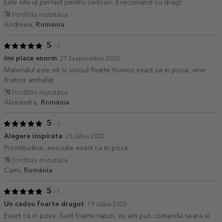
Este site-ul perfect pentru cadouri, îl recomand cu drag!
Fordítás mutatása
Andreea,
Románia
5
/ 5
Imi place enorm
27 Szeptember 2020
Materialul este ok si scrisul foarte frumos exact ca in poza, vine
frumos ambalat
Fordítás mutatása
Alexandra,
Románia
5
/ 5
Alegere inspirata
26 Július 2020
Promtitudine...executie exact ca in poza
Fordítás mutatása
Cami,
Románia
5
/ 5
Un cadou foarte dragut
19 Július 2020
Exact ca in poze. Sunt foarte rapizi, eu am pus comanda seara si