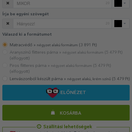
20
Írja be egyéni szövegét
20
Válaszd ki a formátumot
Matracvédő »
(
3 891
Ft)
négyzet alakú formátum
Aranyszínű flitteres párna »
(
5 479
Ft)
négyzet alakú formátum
(elfogyott)
Piros flitteres párna »
(
5 479
Ft)
négyzet alakú formátum
(elfogyott)
Lenvászonból készült párna »
(
5 479
Ft)
négyzet alakú, krém színű
ELŐNÉZET
KOSÁRBA
Szállítási lehetőségek