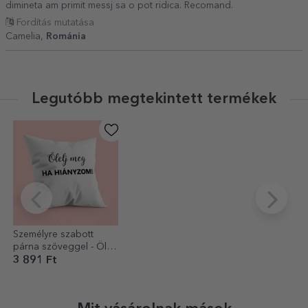
dimineta am primit messj sa o pot ridica. Recomand.
Fordítás mutatása
Camelia,
Románia
Legutóbb megtekintett termékek
Személyre szabott
párna szöveggel - Ölelj
meg
3 891 Ft