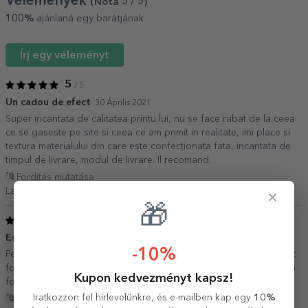
Vélemények
(Notă
5
/ 5
)
100%
ajánlaná egy barátjának
Írj egy véleményt
5
/ 5
Un cadou de efect
30 Április 2021
Super incantata de calitatea printu lui, nu se face rabat de la ceea
ce se gaseste pe site si ceea ce am primit in realitate, imi place si
textura materialului din care este confecționata fata, incantata de
timpul de livrare, modul de livrare. Il recomand.
Fordítás mutatása
Lavinia,
Románia
×
🎁
5
/ 5
Este minunata!
05 Február 2021
-10%
Pe langa faptul ca este perfecta si arata ca in poze, livrarea a fost
foarte rapida (am plasat comanda miercuri si vineri dimineata mi a
Kupon kedvezményt kapsz!
fost livrata).
Iratkozzon fel hírlevelünkre, és e-mailben kap egy
10%
Fordítás mutatása