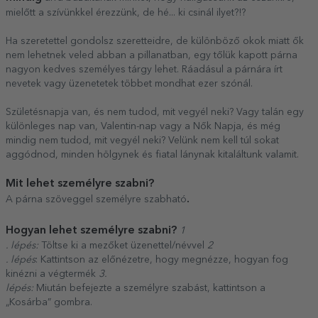
mielőtt a szívünkkel érezzünk, de hé... ki csinál ilyet?!?
Ha szeretettel gondolsz szeretteidre, de különböző okok miatt ők
nem lehetnek veled abban a pillanatban, egy tőlük kapott párna
nagyon kedves személyes tárgy lehet. Ráadásul a párnára írt
nevetek vagy üzenetetek többet mondhat ezer szónál.
Születésnapja van, és nem tudod, mit vegyél neki? Vagy talán egy
különleges nap van, Valentin-nap vagy a Nők Napja, és még
mindig nem tudod, mit vegyél neki? Velünk nem kell túl sokat
aggódnod, minden hölgynek és fiatal lánynak kitaláltunk valamit.
Mit lehet személyre szabni?
.
A párna szöveggel személyre szabható
Hogyan lehet személyre szabni?
1
. lépés:
Töltse ki a mezőket üzenettel/névvel
2
. lépés
: Kattintson az előnézetre, hogy megnézze, hogyan fog
kinézni a végtermék
3.
lépés:
Miután befejezte a személyre szabást, kattintson a
„Kosárba” gombra.