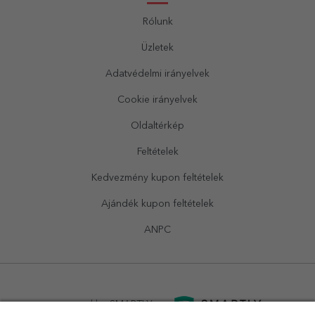
Rólunk
Üzletek
Adatvédelmi irányelvek
Cookie irányelvek
Oldaltérkép
Feltételek
Kedvezmény kupon feltételek
Ajándék kupon feltételek
ANPC
powered by
SMARTLY.ro