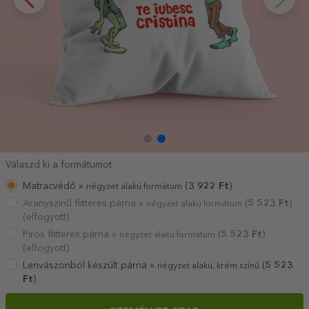
Válaszd ki a formátumot
Matracvédő »
(
3 922
Ft
)
négyzet alakú formátum
Aranyszínű flitteres párna »
(
5 523
Ft
)
négyzet alakú formátum
(elfogyott)
Piros flitteres párna »
(
5 523
Ft
)
négyzet alakú formátum
(elfogyott)
Lenvászonból készült párna »
(
5 523
négyzet alakú, krém színű
Ft
)