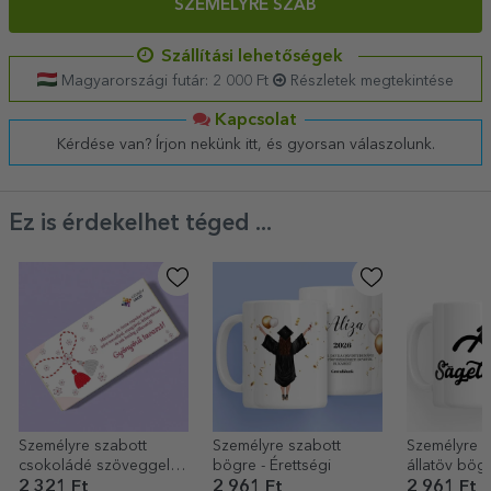
SZEMÉLYRE SZAB
Szállítási lehetőségek
Magyarországi futár: 2 000 Ft
Részletek megtekintése
Kapcsolat
Kérdése van? Írjon nekünk itt, és gyorsan válaszolunk.
Ez is érdekelhet téged ...
Személyre szabott
Személyre szabott
Személyre s
csokoládé szöveggel
bögre - Érettségi
állatöv bög
és logóval
és szövegge
2 321 Ft
2 961 Ft
2 961 Ft