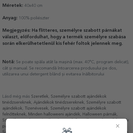
Méretek:
40x40 cm
Anyag:
100% poliészter
Megjegyzés: Ha flitteres, személyre szabott párnákat
választ, előfordulhat, hogy a termék személyre szabása
során elkerülhetetlenül kis fehér foltok jelennek meg.
Notă:
Se poate spăla atât la mașină (max. 40°C, program delicat),
cât și manual. Se recomandă întoarcerea produsului pe dos,
utilizarea unui detergent blând și evitarea înălbitorului
Lásd még más
Szeretlek
,
Személyre szabott ajándékok
tinédzsereknek
,
Ajándékok tinédzsereknek
,
Személyre szabott
ajándékok
,
Tizenévesek
,
Személyre szabott ajándékok
felnőtteknek
,
Minden halloweeni ajándék
,
Halloween párnák
,
Személyre szabott párnák szöveggel
,
Személyre szabott dekoratív
×
párnák
,
Személyre szabott matt párnák
,
Minden egyedi párna
,
Személyre szabott ajándékok kedvezményes áron
,
Kedvezményes