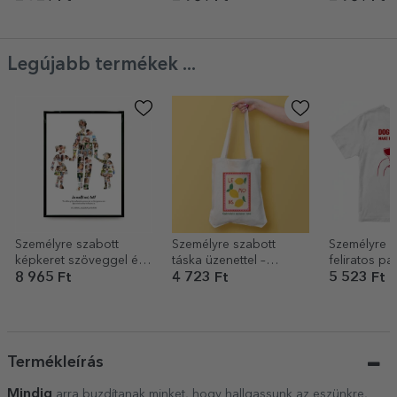
Legújabb termékek ...
Személyre szabott
Személyre szabott
Személyre s
képkeret szöveggel és
táska üzenettel –
feliratos pa
54 fotóval – Apa, 2 lány
Summer
Wine
8 965 Ft
4 723 Ft
5 523 Ft
Termékleírás
Mindig
arra buzdítanak minket, hogy hallgassunk az eszünkre,