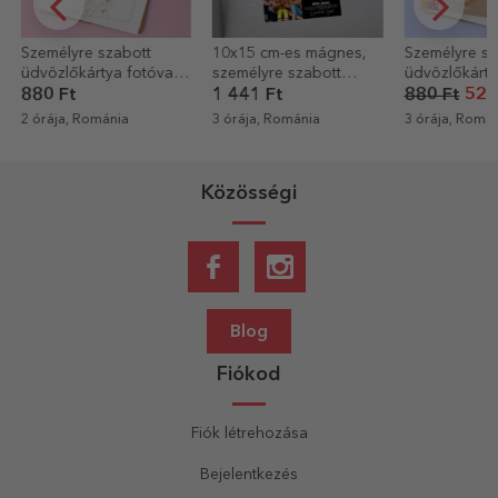
Személyre szabott
10x15 cm-es mágnes,
Személyre sz
üdvözlőkártya fotóval
személyre szabott
üdvözlőkárty
és szöveggel -
szöveggel és 4 fotóval
880 Ft
1 441 Ft
880 Ft
528
Elegance
- Boldog
2 órája, Románia
3 órája, Románia
3 órája, Romá
születésnapot!
Közösségi
Blog
Fiókod
Fiók létrehozása
Bejelentkezés