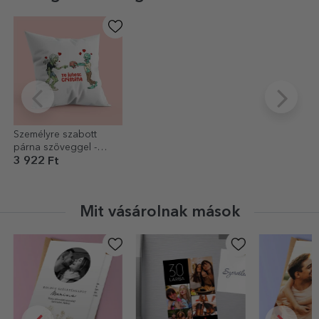
Személyre szabott
párna szöveggel -
Zombie Love
3 922 Ft
Mit vásárolnak mások