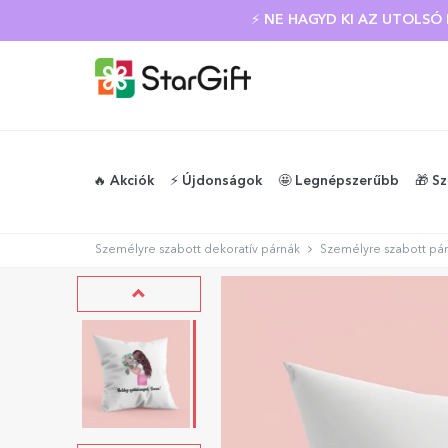
⚡ NE HAGYD KI AZ UTOLS
🔥 Akciók
⚡️ Újdonságok
🤩 Legnépszerűbb
🎁 S
Személyre szabott dekoratív párnák
Személyre szabott pár