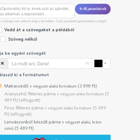
✨ AI javaslatok
 a szöveg nem jelenik meg a terméken. Csak javaslatok generálására szolgál.
Vedd át a szövegeket a példából
Szöveg nélkül
rja be egyéni szövegét
30
álaszd ki a formátumot
Matracvédő »
(
3 898
Ft)
négyzet alakú formátum
Aranyszínű flitteres párna »
(
5
négyzet alakú formátum
489
Ft) (elfogyott)
Piros flitteres párna »
(
5 489
négyzet alakú formátum
Ft) (elfogyott)
Lenvászonból készült párna »
négyzet alakú, krém
(
5 489
Ft)
színű