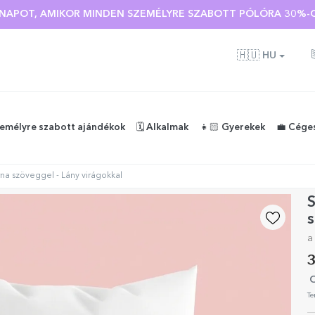
Ó NAPOT, AMIKOR MINDEN SZEMÉLYRE SZABOTT PÓLÓRA 30%-O
🇭🇺
HU
zemélyre szabott ajándékok
🗓️ Alkalmak
👧🏻 Gyerekek
💼 Cége
na szöveggel - Lány virágokkal
s
a
3
O
Te