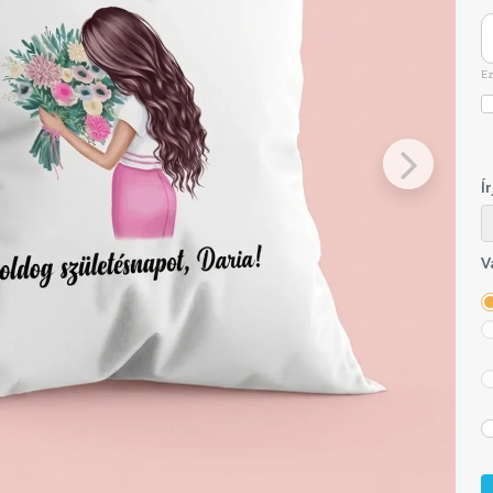
Ez
Í
V