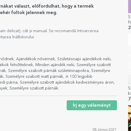
nákat választ, előfordulhat, hogy a termék
fehér foltok jelennek meg.
S
f
K
2
am delicat), cât și manual. Se recomandă întoarcerea
tarea înălbitorului
tnődnek
,
Ajándékok nővérnek
,
Születésnapi ajándékok neki
,
ékok felnőtteknek
,
Minden ajándék neki
,
Személyre szabott
nák
,
Személyre szabott párnák születésnapokra
,
Személyre
ák
,
Személyre szabott matt párnák
,
A 100 legjobb
edi párna
,
Személyre szabott ajándékok kedvezményes áron
,
S
nyek
,
Személyre szabott párnák
.
b
7
Írj egy véleményt
08 Június 2021