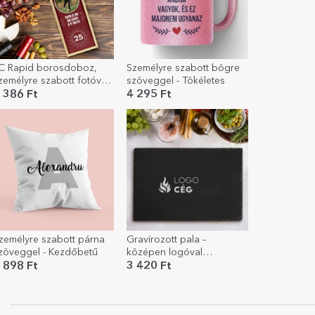
C Rapid borosdoboz,
Személyre szabott bögre
zemélyre szabott fotóval
szöveggel - Tökéletes
s üzenettel – Boldog
 386 Ft
4 295 Ft
zületésnapot!
zemélyre szabott párna
Gravírozott pala –
zöveggel - Kezdőbetű
középen logóval
személyre szabva
 898 Ft
3 420 Ft