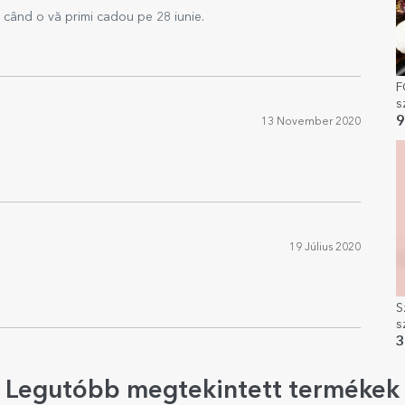
e când o vă primi cadou pe 28 iunie.
F
s
é
9
13 November 2020
s
19 Július 2020
S
s
3
Legutóbb megtekintett termékek