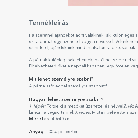
Termékleírás
Ha szeretnél ajándékot adni valakinek, aki különlege
ezt a párnát egy üzenettel vagy a nevükkel. Velünk nem 
és hidd el, ajándékaink minden alkalomra biztosan siker
A párnák különlegesek lehetnek, ha életet szeretnél vi
Elhelyezheted őket a nappali kanapén, egy fotelen vag
Mit lehet személyre szabni?
.
A párna szöveggel személyre szabható
Hogyan lehet személyre szabni?
1. lépés:
Töltse ki a mezőket üzenettel és névvel
2. lépé
kinézni a végső termék
3. lépés:
Miután befejezte a sze
Méretek:
40x40 cm
Anyag:
100% poliészter