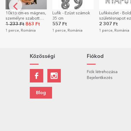
10x15 cm-es mágnes,
Lufik - Ezüst számok
Lufikészlet - Bol
személyre szabott
35 cm
születésnapot ez
fotóval
1 233 Ft
863 Ft
557 Ft
2 307 Ft
1 perce, Románia
1 perce, Románia
1 perce, Románia
Közösségi
Fiókod
Fiók létrehozása
Bejelentkezés
Blog