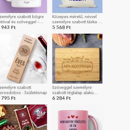
zemélyre szabott bögre
Közepes méretű, névvel
otóval és szöveggel –
személyre szabott táska –
ellemes tavaszt kívánunk!
Futball
 943 Ft
5 568 Ft
zemélyre szabott
Szöveggel személyre
orosdoboz - Születésnap
szabott téglalap alakú
bambusz vágódeszka -
 795 Ft
6 284 Ft
Bucatar