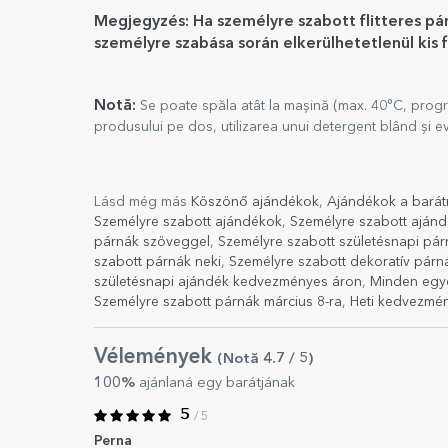
Megjegyzés: Ha személyre szabott flitteres pár
személyre szabása során elkerülhetetlenül kis 
Notă:
Se poate spăla atât la mașină (max. 40°C, progr
produsului pe dos, utilizarea unui detergent blând și evi
Lásd még más
Köszönő ajándékok
,
Ajándékok a bará
Személyre szabott ajándékok
,
Személyre szabott ajánd
párnák szöveggel
,
Személyre szabott születésnapi pár
szabott párnák neki
,
Személyre szabott dekoratív párn
születésnapi ajándék kedvezményes áron
,
Minden egy
Személyre szabott párnák március 8-ra
,
Heti kedvezmé
Vélemények
(Notă
4.7
/ 5
)
100%
ajánlaná egy barátjának
5
/ 5
Perna