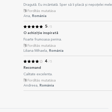
Dragută. Eu incăntată. Sper să îi placă și nepoțelei mel
Fordítás mutatása
Ana,
Románia
5
/ 5
O achiziție inspirată
Foarte frumoasa perina.
Fordítás mutatása
Liliana Mihaela,
Románia
4
/ 5
Recomand
Calitate excelenta.
Fordítás mutatása
Andreea,
Románia