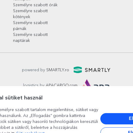
Személyre szabott órák
Személyre szabott
kötények
Személyre szabott
párnák
Személyre szabott
naptárak
powered by
SMARTLY.ro
logistics by
APACARGO.com
l sütiket használ
emélyre szabott tartalom megjelenítése, sütiket vagy
használunk. Az „Elfogadás” gombra kattintva
E
ciók sütiken vagy hasonló technológiákon keresztüli
bbet a sütikről, beleértve a hozzájárulás
El