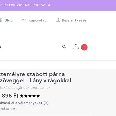
S KEDVEZMÉNYT KAPSZ! 🔥
Blog
Kapcsolat
Bejelentkezés
s
0
Személyre szabott párna
zöveggel - Lány virágokkal
 tökéletes ajándék szeretteinek
 898 Ft
lvasd el a véleményeket (
3
)
rmékkód: 9464