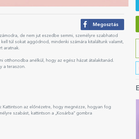
Megosztás
s számodra, de nem jut eszedbe semmi, személyre szabhatod
kell túl sokat aggódnod, mindenki számára kitaláltunk valamit,
t aratnak.
nni otthonodba anélkül, hogy az egész házat átalakítanád.
y a teraszon.
E
s
: Kattintson az előnézetre, hogy megnézze, hogyan fog
mélyre szabást, kattintson a „Kosárba” gombra