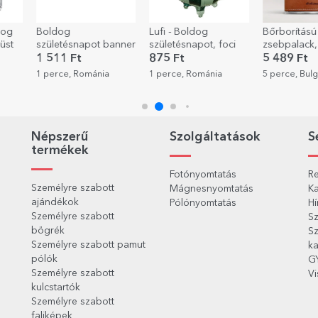
dog
Boldog
Lufi - Boldog
Bőrborítású
üst
születésnapot banner
születésnapot, foci
zsebpalack,
szöveggel 
1 511 Ft
875 Ft
5 489 Ft
szabva - Vő
1 perce, Románia
1 perce, Románia
5 perce, Bulg
Népszerű
Szolgáltatások
S
termékek
Fotónyomtatás
Re
Személyre szabott
Mágnesnyomtatás
Ka
ajándékok
Pólónyomtatás
Hí
Személyre szabott
Sz
bögrék
Sz
Személyre szabott pamut
ka
pólók
G
Személyre szabott
Vi
kulcstartók
Személyre szabott
faliképek