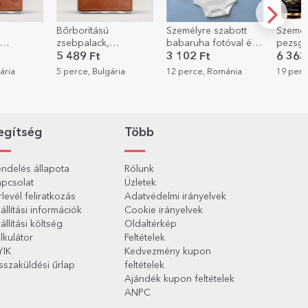
Bőrborítású
Személyre szabott
Személ
zsebpalack,
babaruha fotóval és
pezsgő
személyre
szöveggel személyre
szöveggel
Royalty
5 489 Ft
3 102 Ft
6 363
félyeknek
szabva – Vőfély
ária
5 perce, Bulgária
12 perce, Románia
19 perc
egítség
Több
ndelés állapota
Rólunk
pcsolat
Üzletek
rlevél feliratkozás
Adatvédelmi irányelvek
állítási információk
Cookie irányelvek
állítási költség
Oldaltérkép
lkulátor
Feltételek
YIK
Kedvezmény kupon
sszaküldési űrlap
feltételek
Ajándék kupon feltételek
ANPC