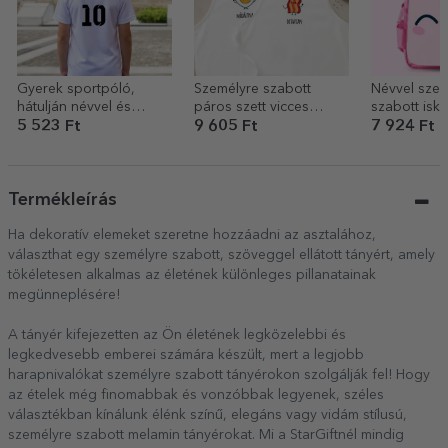
Gyerek sportpóló,
Személyre szabott
Névvel szem
hátulján névvel és
páros szett vicces
szabott isko
számmal személyre
felirattal – Bacon and
Cute
5 523 Ft
9 605 Ft
7 924 Ft
szabva – futballmodell
eggs
Termékleírás
Ha dekoratív elemeket szeretne hozzáadni az asztalához,
választhat egy személyre szabott, szöveggel ellátott tányért, amely
tökéletesen alkalmas az életének különleges pillanatainak
megünneplésére!
A tányér kifejezetten az Ön életének legközelebbi és
legkedvesebb emberei számára készült, mert a legjobb
harapnivalókat személyre szabott tányérokon szolgálják fel! Hogy
az ételek még finomabbak és vonzóbbak legyenek, széles
választékban kínálunk élénk színű, elegáns vagy vidám stílusú,
személyre szabott melamin tányérokat. Mi a StarGiftnél mindig