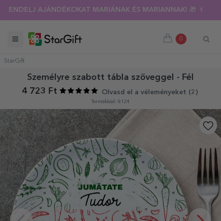
RENDELJ AJÁNDÉKOKAT MARIÁNAK ÉS MARIANNAK! 🎁 🍷
0
StarGift
Személyre szabott tábla szöveggel - Fél
4 723 Ft
Olvasd el a véleményeket (
2
)
Termékkód: 8124