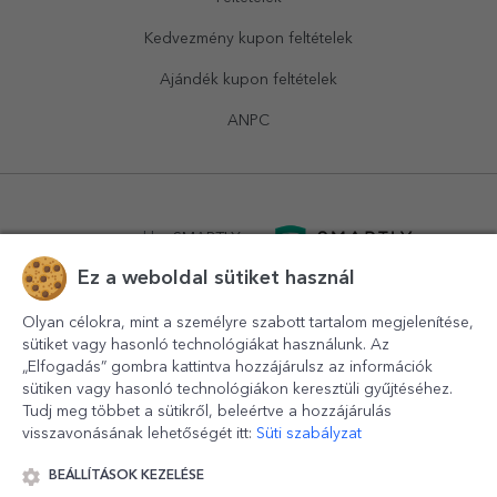
Kedvezmény kupon feltételek
Ajándék kupon feltételek
ANPC
powered by
SMARTLY.ro
Ez a weboldal sütiket használ
logistics by
APACARGO.com
Olyan célokra, mint a személyre szabott tartalom megjelenítése,
sütiket vagy hasonló technológiákat használunk. Az
„Elfogadás” gombra kattintva hozzájárulsz az információk
sütiken vagy hasonló technológiákon keresztüli gyűjtéséhez.
Tudj meg többet a sütikről, beleértve a hozzájárulás
visszavonásának lehetőségét itt:
Süti szabályzat
BEÁLLÍTÁSOK KEZELÉSE
© 2016-2026
StarGift
Romania,
București
, strada
Copilului