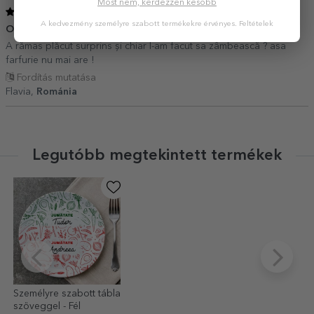
Most nem, kérdezzen később
5
/ 5
A kedvezmény személyre szabott termékekre érvényes.
Feltételek
O surpriză super plăcută
16 Február 2019
A rămas plăcut surprins și chiar l-am facut sa zâmbească ? asa
farfurie nu mai are !
Fordítás mutatása
Flavia,
Románia
Legutóbb megtekintett termékek
Személyre szabott tábla
szöveggel - Fél