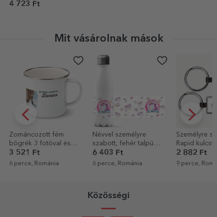
4 723 Ft
Mit vásárolnak mások
Névvel személyre
Személyre szabott FC
Személyre sz
szabott, fehér talpú
Rapid kulcstartó névvel
kendő képer
termosz - Unicorns
üvegek tisztí
6 403 Ft
2 882 Ft
800 Ft
Virágos
6 perce, Románia
9 perce, Románia
40 perce, Ro
Közösségi