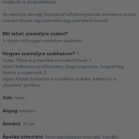
kitalálunk új dizájnötleteket,
de neked is van egy feladatod! Lehetőséged van személyre szabni
a kívánt tányért egy üzenettel vagy szeretted nevével.
Mit lehet személyre szabni?
.
A tányér szöveggel személyre szabható
Hogyan személyre szabhatom?
1.
lépés:
Töltse ki a mezőket üzenettel/névvel
2.
lépés
: Kattintson az előnézetre, hogy megnézze, hogyan fog
kinézni a végtermék
3.
lépés:
Miután befejezte a személyre szabást, kattintson a
„Kosárba” gombra
Szín
: fehér.
Anyag:
melamin.
Átmérő
: 20 cm.
Ápolási útmutató
: Mosogatógépben mosható, karcálló.