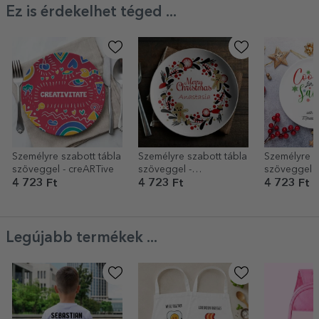
Ez is érdekelhet téged ...
Személyre szabott tábla
Személyre szabott tábla
Személyre s
szöveggel - creARTive
szöveggel -
szöveggel -
Mézeskalács
Sütemények
4 723 Ft
4 723 Ft
4 723 Ft
Mikulásnak
Legújabb termékek ...