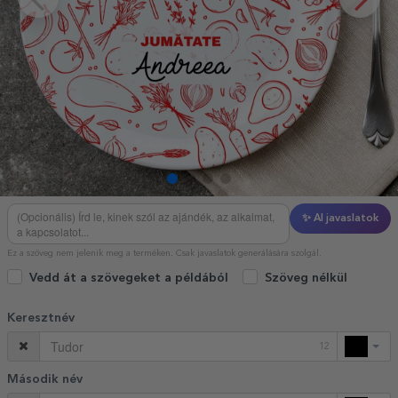
✨ AI javaslatok
Ez a szöveg nem jelenik meg a terméken. Csak javaslatok generálására szolgál.
Vedd át a szövegeket a példából
Szöveg nélkül
Keresztnév
12
Második név