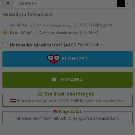
12
Válaszd ki a formátumot
sekély tál, 20 cm »
(
4 723
Ft) (elfogyott)
melamin anyag
lapos tányér, 20 cm »
(
5 203
Ft)
melamin anyag
Részletek
Hozzáadsz tányértartót? (+400 Ft)
ELŐNÉZET
KOSÁRBA
Szállítási lehetőségek
Magyarországi futár: 2 000 Ft
Részletek megtekintése
Kapcsolat
Kérdése van? Írjon nekünk itt, és gyorsan válaszolunk.