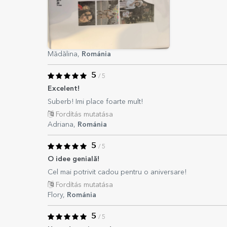
Mădălina,
Románia
5
/ 5
Excelent!
Suberb! Imi place foarte mult!
Fordítás mutatása
Adriana,
Románia
5
/ 5
O idee genială!
Cel mai potrivit cadou pentru o aniversare!
Fordítás mutatása
Flory,
Románia
5
/ 5