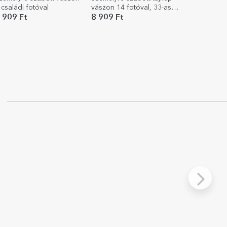
 családi fotóval
vászon 14 fotóval, 33-as
modellszámmal és
 909 Ft
8 909 Ft
szöveges üzenettel