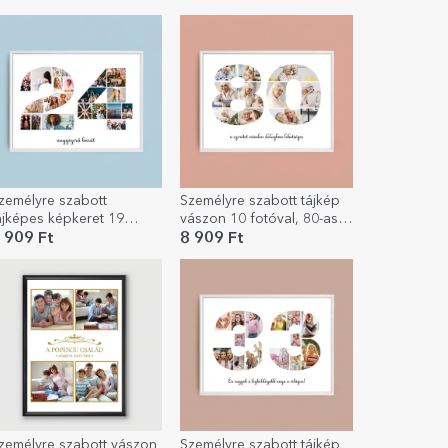
zöveges üzenettel
szöveges üzenettel
zemélyre szabott
Személyre szabott tájkép
ájképes képkeret 19
vászon 10 fotóval, 80-as
otóval, 24-es
modellszámmal és
 909 Ft
8 909 Ft
odellszámmal és
szöveges üzenettel
zöveges üzenettel
zemélyre szabott vászon
Személyre szabott tájkép