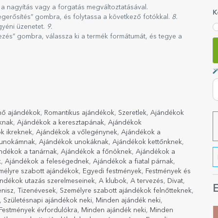
 a nagyítás vagy a forgatás megváltoztatásával.
K
gerősítés” gombra, és folytassa a következő fotókkal.
8.
gyéni üzenetet.
9.
jezés” gombra, válassza ki a termék formátumát, és tegye a
nő ajándékok
,
Romantikus ajándékok
,
Szeretlek
,
Ajándékok
knak
,
Ajándékok a keresztapának
,
Ajándékok
k ikreknek
,
Ajándékok a vőlegénynek
,
Ajándékok a
 unokámnak
,
Ajándékok unokáknak
,
Ajándékok kettőnknek
,
ndékok a tanárnak
,
Ajándékok a főnöknek
,
Ajándékok a
k
,
Ajándékok a feleségednek
,
Ajándékok a fiatal párnak
,
mélyre szabott ajándékok
,
Egyedi festmények
,
Festmények és
ndékok utazás szerelmeseinek
,
A klubok
,
A tervezés
,
Divat
,
E
enisz
,
Tizenévesek
,
Személyre szabott ajándékok felnőtteknek
,
,
Születésnapi ajándékok neki
,
Minden ajándék neki
,
Festmények évfordulókra
,
Minden ajándék neki
,
Minden