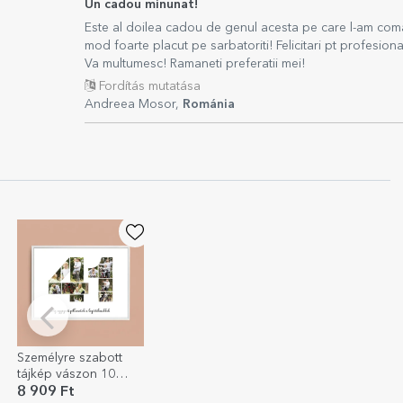
Un cadou minunat!
Este al doilea cadou de genul acesta pe care l-am comand
mod foarte placut pe sarbatoriti! Felicitari pt profesio
Va multumesc! Ramaneti preferatii mei!
Fordítás mutatása
Andreea Mosor,
Románia
Személyre szabott
tájkép vászon 10
fotóval, modellszám
8 909 Ft