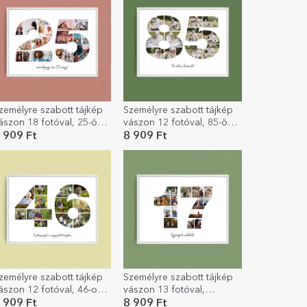
zemélyre szabott tájkép
Személyre szabott tájkép
ászon 18 fotóval, 25-ös
vászon 12 fotóval, 85-ös
odellszámmal és
modellszámmal és
 909 Ft
8 909 Ft
zöveges üzenettel
szöveges üzenettel
zemélyre szabott tájkép
Személyre szabott tájkép
ászon 12 fotóval, 46-os
vászon 13 fotóval,
odellszámmal és
modellszám 17 és
 909 Ft
8 909 Ft