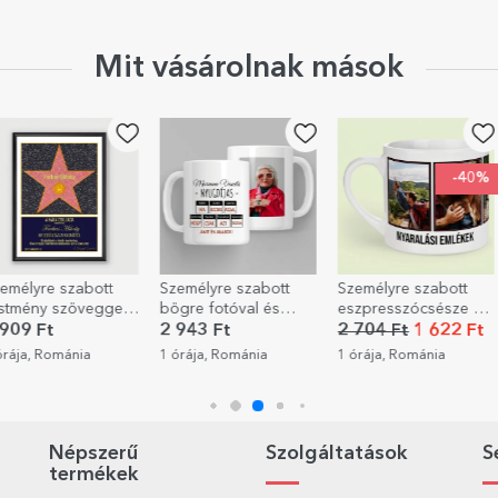
Mit vásárolnak mások
EXKLUZÍV
-40%
tt
Személyre szabott
Személyre szabott
Személyre s
gel –
bögre fotóval és
eszpresszócsésze 5
asztali képk
üzenettel –
fotóval és szöveggel
szöveggel é
2 943 Ft
2 704 Ft
1 622 Ft
4 772 Ft
Nyugdíjazás
- Emlékek
- Boldog
1 órája, Románia
1 órája, Románia
1 órája, Rom
születésnap
Népszerű
Szolgáltatások
S
termékek