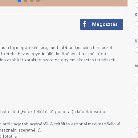
K
Megosztás
K
mas a táj megörökítésére, mert jobban kiemeli a természet
t keretekhez is egyedülálló, különösen, ha minél több
rűen csak két karaktert szeretne egy emlékezetes természeti
V
lálható zöld „Fotók feltöltése” gombra (a képek későbbi
onjáról vagy táblagépéről. A feltöltés azonnal megkezdődik.
4
használni szeretné.
5.
ő fotót.
6