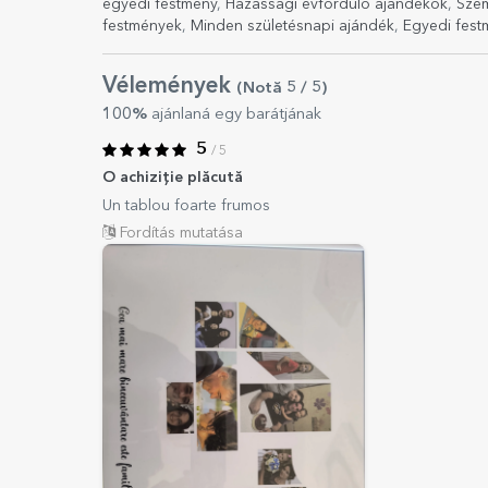
egyedi festmény
,
Házassági évforduló ajándékok
,
Szem
festmények
,
Minden születésnapi ajándék
,
Egyedi fes
Vélemények
(Notă
5
/ 5
)
100%
ajánlaná egy barátjának
5
/ 5
O achiziție plăcută
Un tablou foarte frumos
Fordítás mutatása