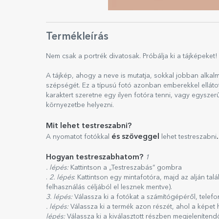
Termékleírás
Nem csak a portrék divatosak. Próbálja ki a tájképeket!
A tájkép, ahogy a neve is mutatja, sokkal jobban alkal
szépségét. Ez a típusú fotó azonban emberekkel ellátot
karaktert szeretne egy ilyen fotóra tenni, vagy egysze
környezetbe helyezni.
Mit lehet testreszabni?
és szöveggel
.
A nyomatot fotókkal
lehet testreszabni
Hogyan testreszabhatom?
1
. lépés:
Kattintson a „Testreszabás” gombra
.
2. lépés
: Kattintson egy mintafotóra, majd az alján ta
felhasználás céljából el lesznek mentve).
3. lépés:
Válassza ki a fotókat a számítógépéről, telef
. lépés:
Válassza ki a termék azon részét, ahol a képet 
lépés:
Válassza ki a kiválasztott részben megjelenítend