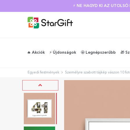
NYÁRI KIÁRUSÍTÁS
⚡ NE HAGYD KI AZ UTOLS
🔥 Akciók
⚡️ Újdonságok
🤩 Legnépszerűbb
🎁 S
Egyedi festmények
Személyre szabott tájkép vászon 10 fo