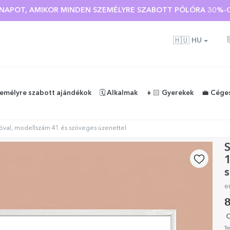
 🌴 AKÁR 40%-OS KEDVEZMÉNY TÖBB MINT 100 SZEMÉLYRE SZA
Ó NAPOT, AMIKOR MINDEN SZEMÉLYRE SZABOTT PÓLÓRA 30%-O
🇭🇺
HU
zemélyre szabott ajándékok
🗓️ Alkalmak
👧🏻 Gyerekek
💼 Cége
tóval, modellszám 41 és szöveges üzenettel
S
1
s
e
8
O
Te