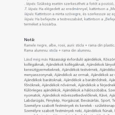
. lépés:
Szükség esetén szerkesztheti a fotót a pozíció,
7. lépés:
Ha elégedett az eredménnyel, kattintson a „Me
lépés:
Kattintson a minta szövegre, és szerkessze az e
lépés:
Ha befejezte a testreszabást, kattintson a „Befe
terméket a kosárba.
Notă:
Ramele negre, albe, rosii, aurii: sticla + rama din plastic.
Rama aluminiu: sticla + rama din aluminiu.
Lásd még más
Házassági évforduló ajándékok
,
Köszö
kollégáknak
,
Ajándékok kollégáknak
,
Ajándékok lányo
keresztgyermekeknek
,
Ajándékok testvérnek
,
Ajándéko
menyasszonynak
,
Ajándékok az orrnak
,
Ajándékok az
Ajándékok barátoknak
,
Ajándékok a barátnődnek
,
Ajá
főnöknek
,
Ajándékok nővérnek
,
Ajándékok a férjedne
Különleges ajándékok
,
Ajándékok a hálószobába
,
Sze
nyomatok
,
Ajándékok művészetkedvelőknek
,
Kávé
,
Ajá
Labdarúgás
,
Fénykép
,
Horgászat
,
Bevásárlás
,
Sport
,
T
Személyre szabott festmények és keretek - születésnap
Személyre szabott festmények neki
,
Ajándékok fiúnak
,