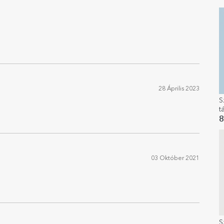
s
28 Április 2023
S
t
f
8
m
s
03 Október 2021
S