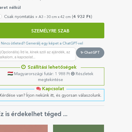
eret nélkül
Csak nyomtatás »
(
4 932
Ft
)
A3 – 30 cm x 42 cm
SZEMÉLYRE SZAB
Nincs ötleted? Generálj egy képet a ChatGPT-vel
✨ ChatGPT
Szállítási lehetőségek
Magyarországi futár: 1 988 Ft
Részletek
megtekintése
Kapcsolat
Kérdése van? Írjon nekünk itt, és gyorsan válaszolunk.
z is érdekelhet téged ...