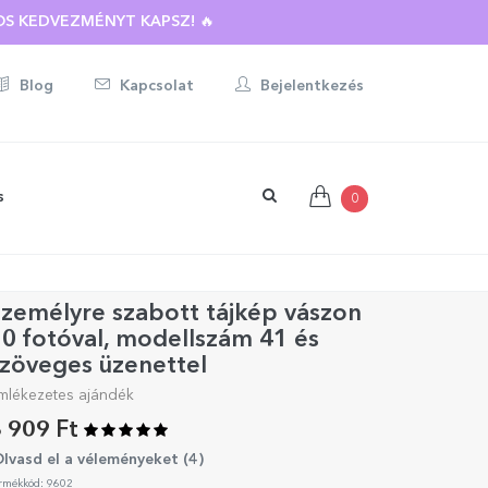
BOTT AJÁNDÉKRA ☀️
S KEDVEZMÉNYT KAPSZ! 🔥
Blog
Kapcsolat
Bejelentkezés
s
0
zemélyre szabott tájkép vászon
0 fotóval, modellszám 41 és
zöveges üzenettel
mlékezetes ajándék
 909 Ft
lvasd el a véleményeket (
4
)
rmékkód: 9602