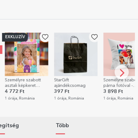
zabott
StarGift
Személyre szabott
Személ
eret
ajándékcsomag
párna fotóval -
sörösk
s fotóval
Szeretlek
szöveg
397 Ft
3 898 Ft
3 898
tápért
ánia
1 órája, Románia
1 órája, Románia
1 órája
ot!
egítség
Több