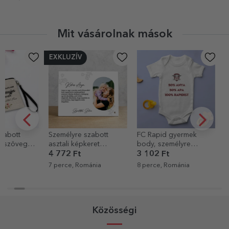
Mit vásárolnak mások
EXKLUZÍV
Személyre szabott
FC Rapid gyermek
Személyre sz
asztali képkeret
body, személyre
mackó szöveg
szöveggel szeretteinek
szabott üzenettel –
4 772 Ft
3 102 Ft
7 875 Ft
100% Rapidista
7 perce, Románia
8 perce, Románia
14 perce, Rom
Közösségi