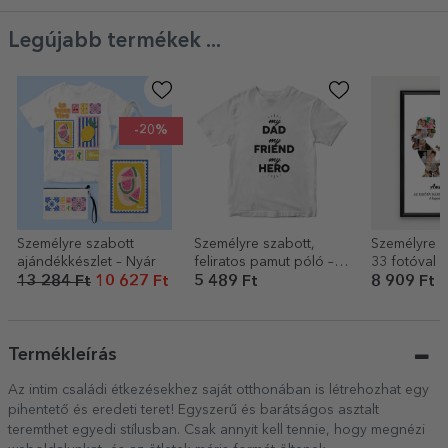
Legújabb termékek ...
-20%
Személyre szabott
Személyre szabott,
Személyre s
ajándékkészlet – Nyár
feliratos pamut póló –
33 fotóval 
My person
szöveggel –
13 284 Ft
10 627 Ft
5 489 Ft
8 909 Ft
Termékleírás
Az intim családi étkezésekhez saját otthonában is létrehozhat egy
pihentető és eredeti teret! Egyszerű és barátságos asztalt
teremthet egyedi stílusban. Csak annyit kell tennie, hogy megnézi