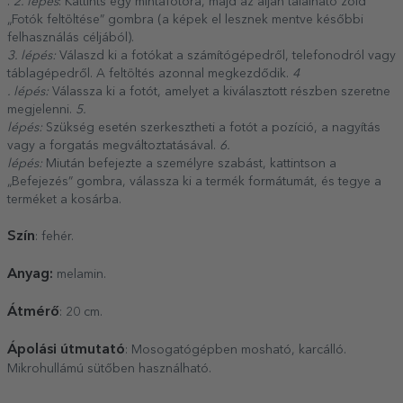
.
2. lépés
: Kattints egy mintafotóra, majd az alján található zöld
„Fotók feltöltése” gombra (a képek el lesznek mentve későbbi
felhasználás céljából).
3. lépés:
Válaszd ki a fotókat a számítógépedről, telefonodról vagy
táblagépedről. A feltöltés azonnal megkezdődik.
4
. lépés:
Válassza ki a fotót, amelyet a kiválasztott részben szeretne
megjelenni.
5.
lépés:
Szükség esetén szerkesztheti a fotót a pozíció, a nagyítás
vagy a forgatás megváltoztatásával.
6.
lépés:
Miután befejezte a személyre szabást, kattintson a
„Befejezés” gombra, válassza ki a termék formátumát, és tegye a
terméket a kosárba.
Szín
: fehér.
Anyag:
melamin.
Átmérő
: 20 cm.
Ápolási útmutató
: Mosogatógépben mosható, karcálló.
Mikrohullámú sütőben használható.