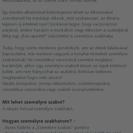
weboldalunkat, és az ötletek máris formát öltenek.
Így minden alkalommal különlegessé teheti az étkezéseket
szeretteivel! Ha másképp étkezik, mint szokásosan, az élmény
teljesen új értelmet nyer! Szokássá tegye, hogy vacsorázzon
párjával, amikor hazajön a munkából, vagy étkezzen a családjával.
Még egy „Bon appétit!” üdvözlettel is személyre szabhatja.
Tudja, hogy szinte mindenre gondoltunk, ami az ételek tálalásával
kapcsolatos, már mesterei vagyunk a konyhai termékek személyre
szabásának! Ha romantikus vacsorával szeretné meglepni
barátnőjét, akkor egy személyre szabott tányér az egyik kötelező
kellék, ami nem hiányozhat az asztalról. Biztosan kellemes
meglepetést fogsz neki okozni!
Ideális ünnepekre, ünnepi étkezésekre, születésnapokra,
romantikus vacsorákra vagy családi összejövetelekre.
Mit lehet személyre szabni?
.
A tányér fotóval személyre szabható
Hogyan személyre szabhatom?
1
. lépés:
Kattints a „Személyre szabás” gombra