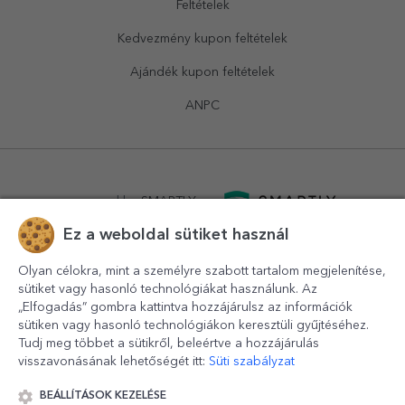
Feltételek
Kedvezmény kupon feltételek
Ajándék kupon feltételek
ANPC
powered by
SMARTLY.ro
Ez a weboldal sütiket használ
logistics by
APACARGO.com
Olyan célokra, mint a személyre szabott tartalom megjelenítése,
sütiket vagy hasonló technológiákat használunk. Az
„Elfogadás” gombra kattintva hozzájárulsz az információk
sütiken vagy hasonló technológiákon keresztüli gyűjtéséhez.
Tudj meg többet a sütikről, beleértve a hozzájárulás
visszavonásának lehetőségét itt:
Süti szabályzat
BEÁLLÍTÁSOK KEZELÉSE
© 2016-2026
StarGift
Romania,
București
, strada
Copilului