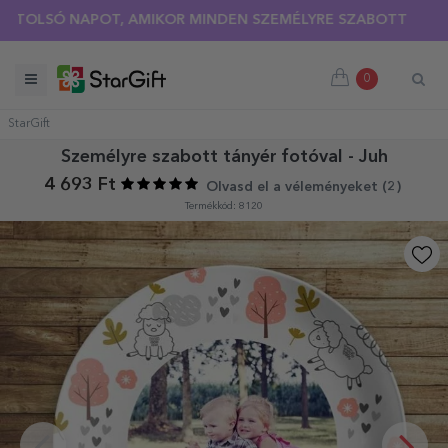
LSÓ NAPOT, AMIKOR MINDEN SZEMÉLYRE SZABOTT PÓLÓRA 30
0
StarGift
Személyre szabott tányér fotóval - Juh
4 693 Ft
Olvasd el a véleményeket (
2
)
Termékkód: 8120