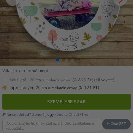
Válaszd ki a formátumot
sekély tál, 20 cm »
(
4 693
Ft
) (elfogyott)
melamin anyag
lapos tányér, 20 cm »
(
5 171
Ft
)
melamin anyag
SZEMÉLYRE SZAB
Nincs ötleted? Generálj egy képet a ChatGPT-vel
✨ ChatGPT