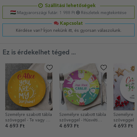
Szállítási lehetőségek
Magyarországi futár: 1 988 Ft
Részletek megtekintése
Kapcsolat
Kérdése van? Írjon nekünk itt, és gyorsan válaszolunk.
Ez is érdekelhet téged ...
Személyre szabott tábla
Személyre szabott tábla
Személyre s
szöveggel - Te vagy a
szöveggel - Húsvéti
szöveggel -
napfényem
nyuszik
Sütemények
4 693 Ft
4 693 Ft
4 693 Ft
Mikulásnak