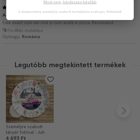
Most nem, kérdezzen később
5
/ 5
A kedvezmény személyre szabott termékekre érvényes.
Feltételek
Achiziție
01 Május 2021
Este exact cum am vrut și cum arată in poza. Recomand.
Fordítás mutatása
Gyöngyi,
Románia
Legutóbb megtekintett termékek
Személyre szabott
tányér fotóval - Juh
4 693 Ft