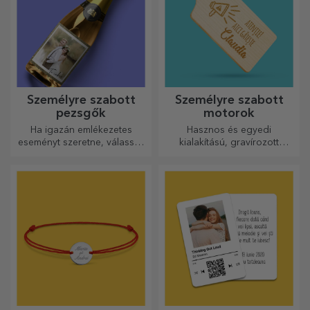
Személyre szabott
Személyre szabott
pezsgők
motorok
Ha igazán emlékezetes
Hasznos és egyedi
eseményt szeretne, válassza
kialakítású, gravírozott
a pezsgő címkéjének
vágódeszkák tökéletesek a
személyre szabását, és
konyhában elkészített
élvezze a pillanatot a
legfinomabb ételekhez.
legteljesebb mértékben!