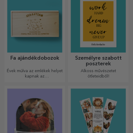
választás ilyen esetekre.
Fa ajándékdobozok
Személyre szabott
poszterek
Évek múlva az emlékek helyet
Alkoss művészetet
kapnak az
ötleteidből!
ajándékdobozokban.
Személyre szabhatod őket a
legeredetibb üzenettel.