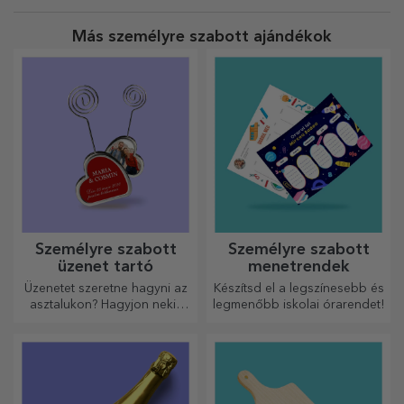
bolygódat
Más személyre szabott ajándékok
Személyre szabott
Személyre szabott
üzenet tartó
menetrendek
Üzenetet szeretne hagyni az
Készítsd el a legszínesebb és
asztalukon? Hagyjon nekik
legmenőbb iskolai órarendet!
egy kedves emléket egy
személyre szabott üzenet
tartóval.