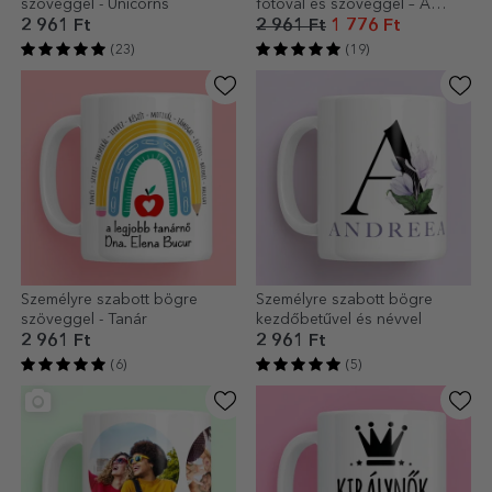
szöveggel - Unicorns
fotóval és szöveggel – A
legkedvesebb emlékeid
2 961 Ft
2 961 Ft
1 776 Ft
(23)
(19)
Személyre szabott bögre
Személyre szabott bögre
szöveggel - Tanár
kezdőbetűvel és névvel
2 961 Ft
2 961 Ft
(6)
(5)