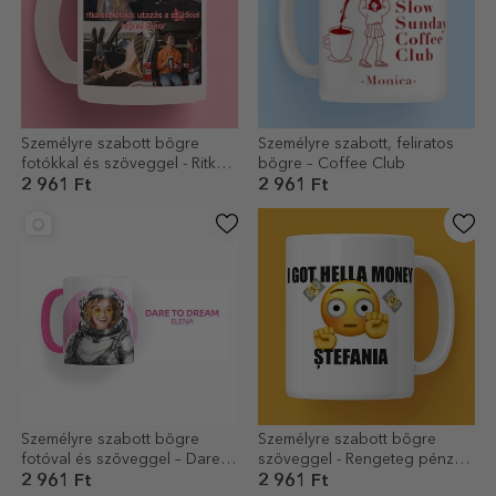
Személyre szabott bögre
Személyre szabott, feliratos
fotókkal és szöveggel - Ritka
bögre – Coffee Club
esztétika
2 961 Ft
2 961 Ft
Személyre szabott bögre
Személyre szabott bögre
fotóval és szöveggel – Dare
szöveggel - Rengeteg pénzem
to Dream – Válaszd ki a
van
2 961 Ft
2 961 Ft