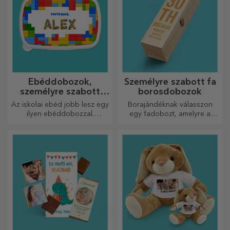
Ebéddobozok,
Személyre szabott fa
személyre szabott
borosdobozok
casserole-ok
Az iskolai ebéd jobb lesz egy
Borajándéknak válasszon
ilyen ebéddobozzal.
egy fadobozt, amelyre a
Személyre szabhatod, és
legkülönlegesebb üzeneteket
felkészítheted a kicsidet az új
gravírozták.
napra!