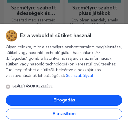
Személyre szabott
Személyre szabott
édességek és
plüss játékok
cukorkák
Édesítsd meg szeretteid
Egy olyan ajándék, amely
napját édes emlékekkel, és
akkor is közel lehet hozzájuk,
tedd még szebbé a napjukat!
amikor Ön nincs ott, a
Ez a weboldal sütiket használ
Válaszd ki a kedvedre való
személyre szabott
modellt, és adj nekik egy
plüssjátékok, amelyek
édes, személyre szabott
pontosan alkalmasak
Olyan célokra, mint a személyre szabott tartalom megjelenítése,
ajándékot!
ölelgetésre!
sütiket vagy hasonló technológiákat használunk. Az
„Elfogadás” gombra kattintva hozzájárulsz az információk
sütiken vagy hasonló technológiákon keresztüli gyűjtéséhez.
Tudj meg többet a sütikről, beleértve a hozzájárulás
visszavonásának lehetőségét itt:
Süti szabályzat
BEÁLLÍTÁSOK KEZELÉSE
Személyre szabott
Hivatalos licenc
Elfogadás
ültethető készletek
alapján készült
ajándékba
személyre szabott
Élvezze a virágok szépségét
Személyre szabott ajándékok
Elutasítom
ajándékok - TraLaLa
minden nap!
a legboldogabb gyerekeknek