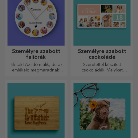
Személyre szabott
Személyre szabott
faliórák
csokoládé
Tik-tak! Az idő múlik, de az
Szeretettel készített
emlékeid megmaradnak!
csokoládék. Melyiket
Rendezze el pillanatait
választja?
néhány képen, és a
legkülönlegesebb órája lesz!