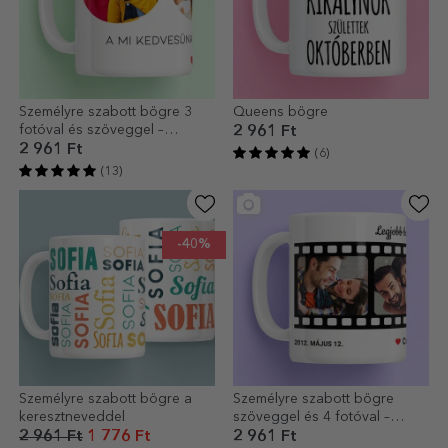
Személyre szabott bögre 3
Queens bögre
fotóval és szöveggel –
2 961 Ft
Felejthetetlen emlékek
2 961 Ft
(6)
(13)
-40%
Személyre szabott bögre a
Személyre szabott bögre
keresztneveddel
szöveggel és 4 fotóval –
Legkedvesebb emlékeid
2 961 Ft
1 776 Ft
2 961 Ft