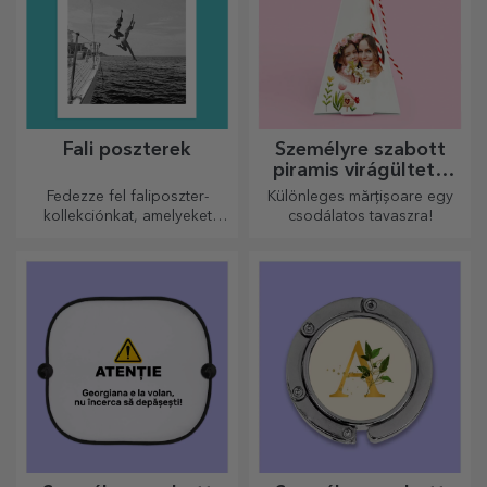
Fali poszterek
Személyre szabott
piramis virágültető
készletek
Fedezze fel faliposzter-
Különleges mărțișoare egy
kollekciónkat, amelyeket
csodálatos tavaszra!
professzionális
nyomtatásúak, hogy
bármilyen teret átalakítsanak.
Modern dizájn, élénk színek
és prémium minőség –
tökéletesek ahhoz, hogy
személyiséget adjanak
otthonának, irodájának vagy
stúdiójának.