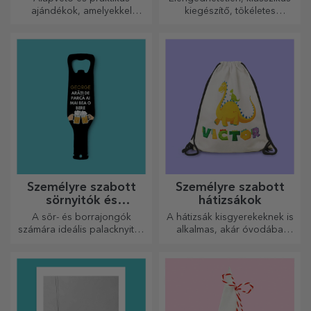
ajándékok, amelyekkel
kiegészítő, tökéletes
meglepetést okozhat
mindenkinek!
szeretteinek! Válasszon
prémium ajándékokat gyors
szállítással, bármilyen
alkalomra!
Személyre szabott
Személyre szabott
sörnyitók és
hátizsákok
dugóhúzók
A sör- és borrajongók
A hátizsák kisgyerekeknek is
számára ideális palacknyitók
alkalmas, akár óvodába
és dugóhúzók teljesen új
járnak, akár iskolába
megjelenést kaphatnak, ha
kezdenek. Készítsd el azt,
személyre szabják őket.
amelyik a legjobban illik a
kicsidhez!