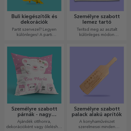
Buli kiegészítők és
Személyre szabott
dekorációk
lemez tartó
Partit szervezel? Legyen
Terítsd meg az asztalt
különleges! A parti
különleges módon
kiegészítők és dekorációk
tányértartókkal. Személyre
célja, hogy felvidítsák a
szabhatók üzenettel vagy az
hangulatot.
asztalnál ülők nevével.
Személyre szabott
Személyre szabott
párnák - nagy
palack alakú aprítók
méretben
Ajándék otthonra,
A konyhaművészet
dekorációként vagy öleléshez
szerelmesei minden