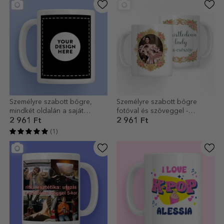
Személyre szabott bögre,
Személyre szabott bögre
mindkét oldalán a saját
fotóval és szöveggel -
grafikáddal
Bridgerton Aesthetic
2 961 Ft
2 961 Ft
(1)