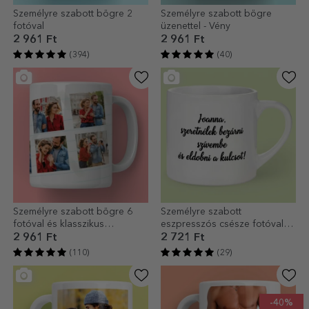
Személyre szabott bögre 2
Személyre szabott bögre
fotóval
üzenettel - Vény
2 961 Ft
2 961 Ft
(394)
(40)
Személyre szabott bögre 6
Személyre szabott
fotóval és klasszikus
eszpresszós csésze fotóval
szöveggel
és szöveggel
2 961 Ft
2 721 Ft
(110)
(29)
-40%