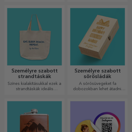
– a személyre szabott párnák
dicséretet megérdemelnek. A
minden alkalomra
palack alakú aprítók
tökéletesek.
tökéletesek a kész ételek
tálalásához.
Személyre szabott
Személyre szabott
strandtáskák
sörösládák
Színes kialakításukkal ezek a
A sörösüvegeket fa
strandtáskák ideális
dobozokban lehet átadni,
ajándékok lehetnek
amelyekre a címzett nevét és
szeretteidnek, vagy akár új
egy személyre szóló üzenetet
kiegészítők a
lehet gravírozni.
táskagyűjteményedben.