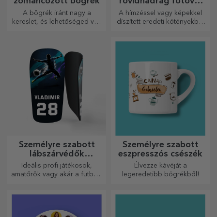
zománcozott bögrék
rövidnadrág fotóval
vagy hímzéssel
A bögrék iránt nagy a
A hímzéssel vagy képekkel
kereslet, és lehetőséged van
díszített eredeti kötényekből
személyre szabni őket, és
álló vonzó kollekció tökéletes
magaddal vinni bárhová
ajándék a főzés
mész, mert a zománcozottak
szerelmeseinek.
nem törnek össze.
Személyre szabott
Személyre szabott
lábszárvédők
eszpresszós csészék
futballhoz
Ideális profi játékosok,
Élvezze kávéját a
amatőrök vagy akár a futballt
legeredetibb bögrékből!
szerető gyermekek számára
is.