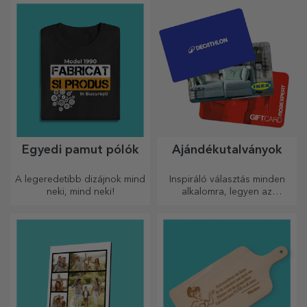
Egyedi pamut pólók
Ajándékutalványok
A legeredetibb dizájnok mind
Inspiráló választás minden
neki, mind neki!
alkalomra, legyen az
születésnap, ünnepnap vagy
más különleges pillanat.