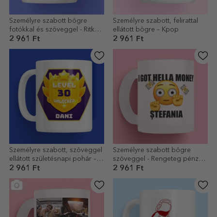
Személyre szabott bögre
Személyre szabott, felirattal
fotókkal és szöveggel - Ritka
ellátott bögre – Kpop
esztétika
2 961 Ft
2 961 Ft
Személyre szabott, szöveggel
Személyre szabott bögre
ellátott születésnapi pohár –
szöveggel - Rengeteg pénzem
Level Unlocked
van
2 961 Ft
2 961 Ft