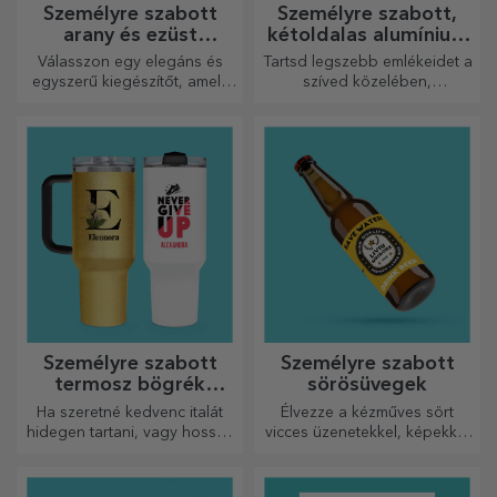
Személyre szabott
Személyre szabott,
arany és ezüst
kétoldalas alumínium
karkötők
kártyák
Válasszon egy elegáns és
Tartsd legszebb emlékeidet a
egyszerű kiegészítőt, amely
szíved közelében,
szerinted legjobban tükrözi
szeretteiddel együtt.
annak a személynek a
személyiségét, aki viselni
fogja.
Személyre szabott
Személyre szabott
termosz bögrék
sörösüvegek
fogantyúval és
Ha szeretné kedvenc italát
Élvezze a kézműves sört
szívószállal
hidegen tartani, vagy hosszú
vicces üzenetekkel, képekkel
utazás során melegen
vagy mintákkal, amelyek
szeretné tartani a kávéját,
minden évszakra tökéletesen
akkor termoszunk tökéletes
illenek.