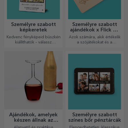
Személyre szabott
Személyre szabott
képkeretek
ajándékok x Flick Mr
Rima
Kedvenc fényképeid büszkén
Azok számára, akik értékelik
kiállíthatók – válassz
a szójátékokat és a
személyre szabott
jelentőségteljes rímeket.
képkereteket!
Ajándékok, amelyek
Személyre szabott
készen állnak az
színes bőr pénztárcák
átadásra
Alapvető és praktikus
Elengedhetetlen, klasszikus