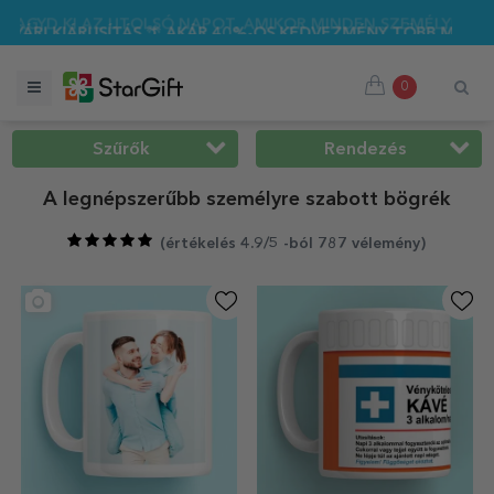
 AKÁR 40%-OS KEDVEZMÉNY TÖBB MINT 100 SZEMÉLYRE SZAB
0
Szűrők
Rendezés
A legnépszerűbb személyre szabott bögrék
(
értékelés 4.9/5 -ból 787 vélemény
)