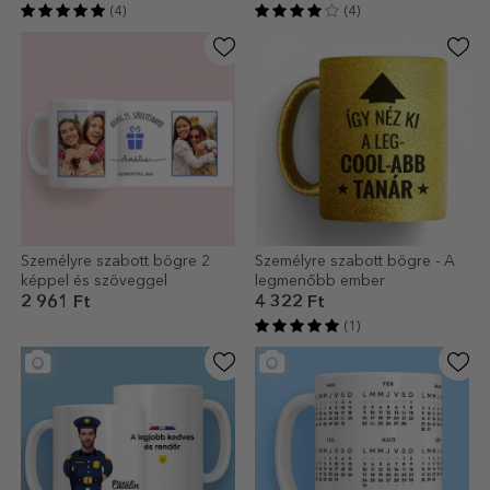
(4)
(4)
Személyre szabott bögre 2
Személyre szabott bögre - A
képpel és szöveggel
legmenőbb ember
2 961 Ft
4 322 Ft
(1)