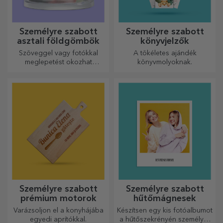
Személyre szabott
Személyre szabott
asztali földgömbök
könyvjelzők
Szöveggel vagy fotókkal
A tökéletes ajándék
meglepetést okozhat
könyvmolyoknak.
szeretteinek egy különleges
irodai kiegészítővel.
Személyre szabott
Személyre szabott
prémium motorok
hűtőmágnesek
Varázsoljon el a konyhájába
Készítsen egy kis fotóalbumot
egyedi aprítókkal.
a hűtőszekrényén személyre