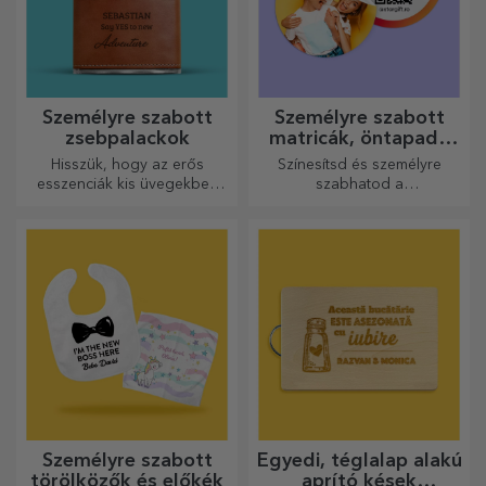
Személyre szabott
Személyre szabott
zsebpalackok
matricák, öntapadó
címkék
Hisszük, hogy az erős
Színesítsd és személyre
esszenciák kis üvegekben
szabhatod a
vannak. Mit szólna egy
jegyzetfüzeteidet és
személyre szabott
naplóidat.
zsebpalackhoz?
Személyre szabott
Egyedi, téglalap alakú
törölközők és előkék
aprító kések