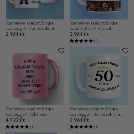
Személyre szabott bögre
Személyre szabott bögre
szöveggel - Rendőröknek
naptárral és 6 fotóval
2 961 Ft
2 961 Ft
(2)
Személyre szabott bögre
Személyre szabott bögre
szöveggel - Tökéletes
szöveggel – Jól nézek ki a
koromhoz képest
4 322 Ft
2 961 Ft
(1)
(1)