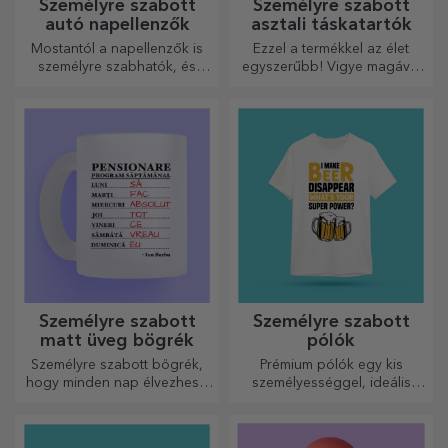
Személyre szabott
Személyre szabott
autó napellenzők
asztali táskatartók
Mostantól a napellenzők is
Ezzel a termékkel az élet
személyre szabhatók, és
egyszerűbb! Vigye magával
ideálisak az autóban
bárhová is megy!
uralkodó hő minimalizálására.
Személyre szabott
Személyre szabott
matt üveg bögrék
pólók
Személyre szabott bögrék,
Prémium pólók egy kis
hogy minden nap élvezhesd
személyességgel, ideális
őket!
ajándék szeretteinek.
Testreszabás pamut vagy
sport modelleken, válassza ki