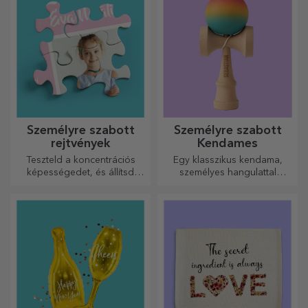
a megfelelőt!
Személyre szabott
Személyre szabott
rejtvények
Kendames
Teszteld a koncentrációs
Egy klasszikus kendama,
képességedet, és állítsd
személyes hangulattal
össze a személyre szabott
újragondolva
kirakós játék képét a kedvenc
fotóidból.