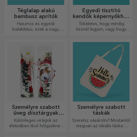
Téglalap alakú
Egyedi tisztító
bambusz aprítók
kendők képernyőkhöz
és szemüvegekhez
Hasznos és egyedi
Tökéletes, hogy mindig
kialakítású, ezek a nagy,
kéznél legyen, vagy hogy
gravírozott vágódeszkák
gondoskodó ajándékként
tökéletesek a konyhában
adja át szeretteinek.
elkészített legfinomabb
ételekhez.
Személyre szabott
Személyre szabott
üveg dísztárgyak
táskák
konzervált virágokkal
Különleges virágok az
Szeretsz vásárolni? Mostantól
életedben lévő hölgyeknek
megvan az ideális táska a
és fiatal hölgyeknek.
kisebb vásárlásokhoz, tágas
és nagyon elegáns.