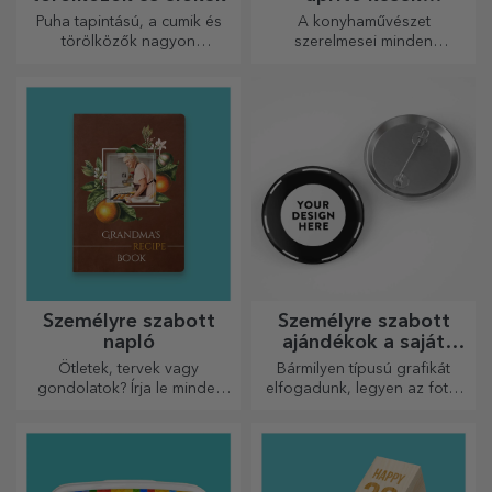
fogantyúval
Puha tapintású, a cumik és
A konyhaművészet
törölközők nagyon
szerelmesei minden
hasznosak és tökéletesek,
dicséretet megérdemelnek,
hogy bárhová magaddal
ezért az ízletes ételek a
vihesd őket!
legkreatívabb aprítókkal
készülnek. Válassza ki a
megfelelőt!
Személyre szabott
Személyre szabott
napló
ajándékok a saját
grafikáiddal
Ötletek, tervek vagy
Bármilyen típusú grafikát
gondolatok? Írja le mindet
elfogadunk, legyen az fotó,
egy személyre szabott
szöveg vagy mindkettő. :)
naplóba, és őrizze meg
Most már megkaphatja a
minden emlékét.
kívánt ajándékot!