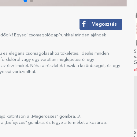
Megosztás
zdődik! Egyedi csomagolópapírunkkal minden ajándék
S
rű és elegáns csomagolásához tökéletes, ideális minden
s
vfordulóról vagy egy váratlan meglepetésről egy
E
5
a az érzelmeket. Néha a részletek teszik a különbséget, és egy
c
yossá varázsolhat.
majd kattintson a „Megerősítés” gombra.
3.
n a „Befejezés” gombra, és tegye a terméket a kosárba.
S