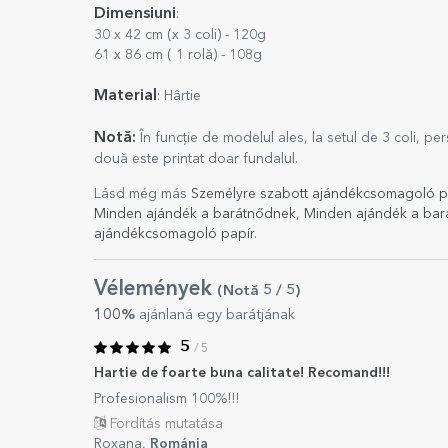
Dimensiuni
:
30 x 42 cm (x 3 coli) - 120g
61 x 86 cm ( 1 rolă) - 108g
Material
: Hârtie
Notă:
În funcție de modelul ales, la setul de 3 coli, p
două este printat doar fundalul.
Lásd még más
Személyre szabott ajándékcsomagoló p
Minden ajándék a barátnődnek
,
Minden ajándék a ba
ajándékcsomagoló papír
.
Vélemények
(Notă
5
/ 5
)
100%
ajánlaná egy barátjának
5
/ 5
Hartie de foarte buna calitate! Recomand!!!
Profesionalism 100%!!!
Fordítás mutatása
Roxana,
Románia