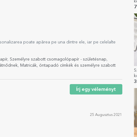
k
7
ersonalizarea poate apărea pe una dintre ele, iar pe celelalte
apír
,
Személyre szabott csomagolópapír - születésnap
,
rátnődnek
,
Matricák, öntapadó címkék és személyre szabott
S
k
B
3
Írj egy véleményt
25 Augusztus 2021