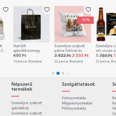
-40%
-30%
Személyre szabott
Személyre szabott
Szemé
somag
párna fotóval és
sör vicces üzenettel –
aján
üzenettel – FRIENDS
Boldog
első 
3 922 Ft
2 353 Ft
1 760 Ft
1 232 Ft
6 80
születésnapot!
Románia
22 perce, Románia
22 perce, Románia
24 per
Népszerű
Szolgáltatások
S
termékek
Fotónyomtatás
Re
Személyre szabott
Mágnesnyomtatás
Ka
ajándékok
Pólónyomtatás
Hí
Személyre szabott
Sz