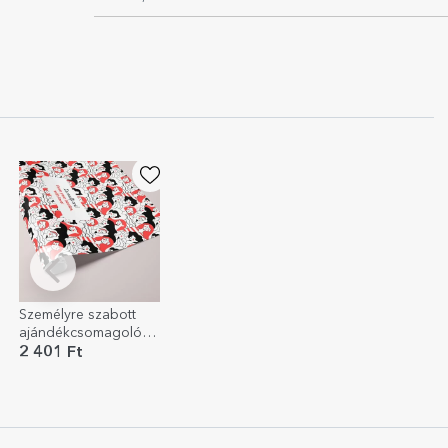
Személyre szabott
ajándékcsomagoló
papír szöveggel -
2 401 Ft
Nők