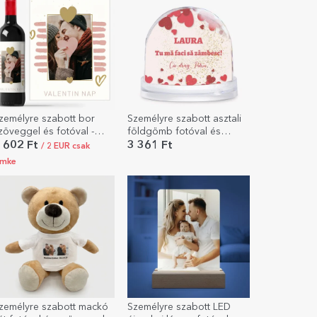
zemélyre szabott bor
Személyre szabott asztali
zöveggel és fotóval -
földgömb fotóval és
gyütt
szöveggel – Te mosolyt
 602 Ft
3 361 Ft
/ 2 EUR csak
csal az arcomra
ímke
zemélyre szabott mackó
Személyre szabott LED