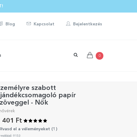
T!
Blog
Kapcsolat
Bejelentkezés
s
0
Személyre szabott
ajándékcsomagoló papír
zöveggel - Nők
nővérek
 401 Ft
lvasd el a véleményeket (
1
)
rmékkód: 9153