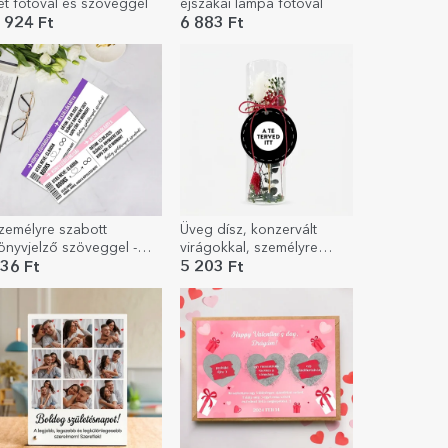
ét fotóval és szöveggel
éjszakai lámpa fotóval
 924 Ft
6 883 Ft
zemélyre szabott
Üveg dísz, konzervált
önyvjelző szöveggel -
virágokkal, személyre
eszállókártya
szabott grafikával
36 Ft
5 203 Ft