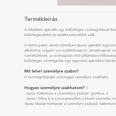
Termékleírás
A tökéletes ajándék egy különleges csomagolással ke
különlegesebbé és emlékezetesebbé válik.
A tartós papír, amely bármilyen típusú ajándék egysze
alkalomra. Legyen szó születésnapról, ünnepnapról, é
szerettünknek, a csomagolás első pillantásra felkavarj
különleges csomagolás egy egyszerű ajándékot látván
Mit lehet személyre szabni?
.
A csomagolópapír szöveggel személyre szabható
Hogyan személyre szabhatom?
1
. lépés:
Kattintson a „Személyre szabás” gombra.
2
. lépés:
Töltse ki a szövegmezőket a kívánt üzenettel, 
lépés:
Miután befejezte a személyre szabást, kattintso