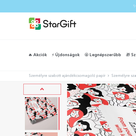
✨
🔥 Akciók
⚡️ Újdonságok
🤩 Legnépszerűbb
🎁 S
Személyre szabott ajándékcsomagoló papír
Személyre sza