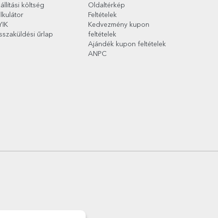
állítási költség
Oldaltérkép
lkulátor
Feltételek
YIK
Kedvezmény kupon
sszaküldési űrlap
feltételek
Ajándék kupon feltételek
ANPC