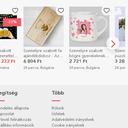
lyre szabott fa
Személyre szabott
Személyre szabott
dékdoboz – Az
bögre gyerekeknek -
puzzle 20x15 cm-es
emlékeim
Szívek
fotóval
4 Ft
2 721 Ft
3 281 Ft
ce, Bulgária
24 perce, Bulgária
24 perce, Bulgária
egítség
Több
ndelés állapota
Rólunk
pcsolat
Üzletek
rlevél feliratkozás
Adatvédelmi irányelvek
állítási információk
Cookie irányelvek