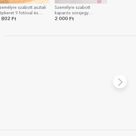
zemélyre szabott asztali
Személyre szabott
épkeret 9 fotóval és
kaparós sorsjegy
zöveggel - Emlékek
üzenettel - Szerelem
 802 Ft
2 000 Ft