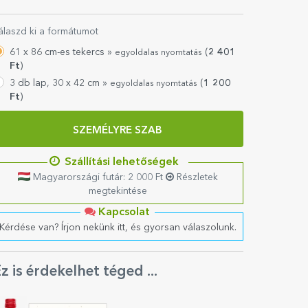
álaszd ki a formátumot
61 x 86 cm-es tekercs »
(
2 401
egyoldalas nyomtatás
Ft
)
3 db lap, 30 x 42 cm »
(
1 200
egyoldalas nyomtatás
Ft
)
SZEMÉLYRE SZAB
Szállítási lehetőségek
Magyarországi futár: 2 000 Ft
Részletek
megtekintése
Kapcsolat
Kérdése van? Írjon nekünk itt, és gyorsan válaszolunk.
z is érdekelhet téged ...