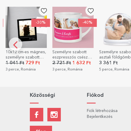
-30%
-40%
ágnes,
Személyre szabott
Személyre szabott
StarGift
ott
eszpresszós csésze
asztali földgömb 2
ajándékc
veggel
3 fotóval és
fotóval
 Ft
2 721 Ft
1 632 Ft
3 361 Ft
400 Ft
szöveggel
a
3 perce, Románia
5 perce, Románia
16 perce, 
Közösségi
Fiókod
Fiók létrehozása
Bejelentkezés