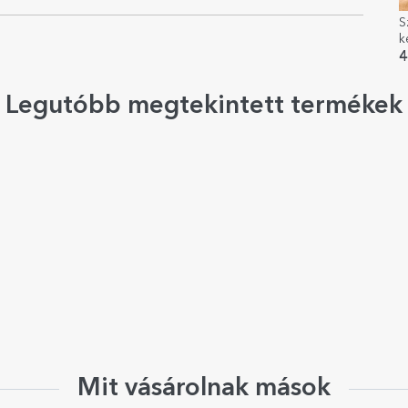
S
k
s
4
Legutóbb megtekintett termékek
Mit vásárolnak mások