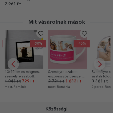
Színes ceruzák
2 961 Ft
Mit vásárolnak mások
-30%
-40%
gnes,
Személyre szabott
Személyre szabott
StarGi
tt
eszpresszós csésze 3
asztali földgömb 2
ajánd
ggel -
fotóval és szöveggel
fotóval
Ft
2 721 Ft
1 632 Ft
3 361 Ft
400 
most, Románia
2 perce, Románia
14 per
Közösségi