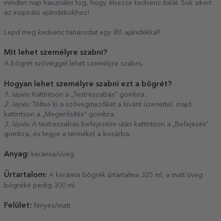
minden nap használni fog, hogy élvezze kedvenc italát. Sok sikert
az inspiráló ajándékokhoz!
Lepd meg kedvenc tanárodat egy illő ajándékkal!
Mit lehet személyre szabni?
.
A bögrét szöveggel lehet személyre szabni
Hogyan lehet személyre szabni ezt a bögrét?
1. lépés:
Kattintson a „Testreszabás” gombra.
2. lépés:
Töltse ki a szövegmezőket a kívánt üzenettel, majd
kattintson a „Megerősítés” gombra.
3. lépés:
A testreszabás befejezése után kattintson a „Befejezés”
gombra, és tegye a terméket a kosárba.
Anyag:
kerámia/üveg
Űrtartalom:
A kerámia bögrék űrtartalma 325 ml, a matt üveg
bögréké pedig 300 ml.
Felület:
fényes/matt