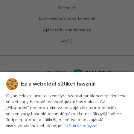
Feltételek
Kedvezmény kupon feltételek
Ajándék kupon feltételek
ANPC
powered by
SMARTLY.ro
Ez a weboldal sütiket használ
logistics by
APACARGO.com
Olyan célokra, mint a személyre szabott tartalom megjelenítése,
sütiket vagy hasonló technológiákat használunk. Az
„Elfogadás” gombra kattintva hozzájárulsz az információk
sütiken vagy hasonló technológiákon keresztüli gyűjtéséhez.
Tudj meg többet a sütikről, beleértve a hozzájárulás
visszavonásának lehetőségét itt:
Süti szabályzat