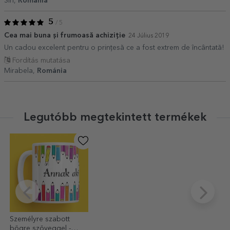
Siri,
Románia
5
/ 5
Cea mai buna și frumoasă achiziție
24 Július 2019
Un cadou excelent pentru o prințesă ce a fost extrem de încântată!
Fordítás mutatása
Mirabela,
Románia
Legutóbb megtekintett termékek
Személyre szabott
bögre szöveggel -