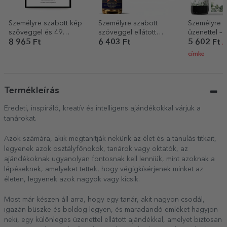
Személyre szabott kép
Személyre szabott
Személyre s
szöveggel és 49
szöveggel ellátott
üzenettel –
fotóval – Apa, 2 fiú
pezsgő – A hála
8 965 Ft
6 403 Ft
5 602 Ft
/
csillaga
címke
Termékleírás
Eredeti, inspiráló, kreatív és intelligens ajándékokkal várjuk a
tanárokat.
Azok számára, akik megtanítják nekünk az élet és a tanulás titkait,
legyenek azok osztályfőnökök, tanárok vagy oktatók, az
ajándékoknak ugyanolyan fontosnak kell lenniük, mint azoknak a
lépéseknek, amelyeket tettek, hogy végigkísérjenek minket az
életen, legyenek azok nagyok vagy kicsik.
Most már készen áll arra, hogy egy tanár, akit nagyon csodál,
igazán büszke és boldog legyen, és maradandó emléket hagyjon
neki, egy különleges üzenettel ellátott ajándékkal, amelyet biztosan