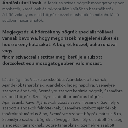
Ápolási utasítások:
A fehér és színes bögrék mosogatógépben
moshatók, karcállóak és mikrohullámú sütőben használhatók.
A hőérzékeny és matt bögrék kézzel moshatók és mikrohullámú
sütőben használhatók.
Megjegyzés: A hőérzékeny bögrék speciális fóliával
vannak bevonva, hogy megőrizzék megjelenésüket és
hőérzékeny hatásukat. A bögrét kézzel, puha ruhával
vagy
finom szivaccsal tisztítsa meg, kerülje a túlzott
dörzsölést és a mosogatógépben való mosást.
Lásd még más
Vissza az iskolába
,
Ajándékok a tanárnak
,
Ajándékok tanároknak
,
Ajándékok hideg napokra
,
Személyre
szabott ajándékok
,
Személyre szabott kerámia bögrék
,
Személyre
szabott bögrék
,
Személyre szabott promóciós bögrék
,
Ajánlásaink
,
Kávé
,
Ajándékok utazás szerelmeseinek
,
Személyre
szabott ajándékok felnőtteknek
,
Személyre szabott ajándékok
tanároknak március 8-án
,
Személyre szabott bögrék március 8-ra
,
Személyre szabott bögrék szöveggel
,
Személyre szabott érettségi
ajándékok tanároknak
,
Bögre tanároknak
,
Személyre szabott