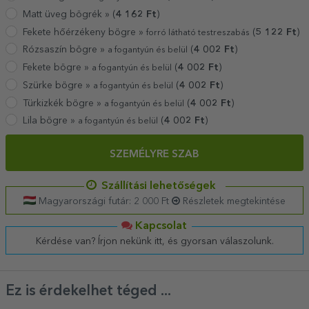
Matt üveg bögrék »
(
4 162
Ft
)
Fekete hőérzékeny bögre »
(
5 122
Ft
)
forró látható testreszabás
Rózsaszín bögre »
(
4 002
Ft
)
a fogantyún és belül
Fekete bögre »
(
4 002
Ft
)
a fogantyún és belül
Szürke bögre »
(
4 002
Ft
)
a fogantyún és belül
Türkizkék bögre »
(
4 002
Ft
)
a fogantyún és belül
Lila bögre »
(
4 002
Ft
)
a fogantyún és belül
SZEMÉLYRE SZAB
Szállítási lehetőségek
Magyarországi futár: 2 000 Ft
Részletek megtekintése
Kapcsolat
Kérdése van? Írjon nekünk itt, és gyorsan válaszolunk.
Ez is érdekelhet téged ...