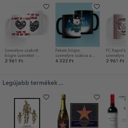
Személyre szabott
Fekete bögre,
FC Rapid b
bögre üzenettel -
személyre szabva a
személyre s
Rizzler Boyfriend
neveddel és szöveggel
szöveggel -
2 961 Ft
4 322 Ft
2 961 Ft
- Happy Bear
1923
Legújabb termékek ...