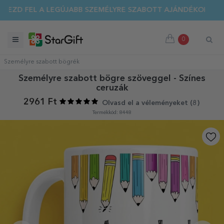
EZD FEL A LEGÚJABB SZEMÉLYRE SZABOTT AJÁNDÉKOKAT!
0
Személyre szabott bögrék
Személyre szabott bögre szöveggel - Színes
ceruzák
2961 Ft
Olvasd el a véleményeket (
8
)
Termékkód: 8448