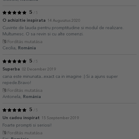
5
/ 5
O achizitie inspirata
14 Augusztus 2020
Cuvinte de lauda pentru promptitudine si modul de realizare.
Multumesc. O sa revin si cu alte comenzi.
Fordítás mutatása
Cecilia,
Románia
5
/ 5
Superba
02 December 2019
cana este minunata...exact ca in imagine :) Si a ajuns super
repede.Bravo!
Fordítás mutatása
Antonela,
Románia
5
/ 5
Un cadou inspirat
15 Szeptember 2019
Foarte prompti si seriosi!
Fordítás mutatása