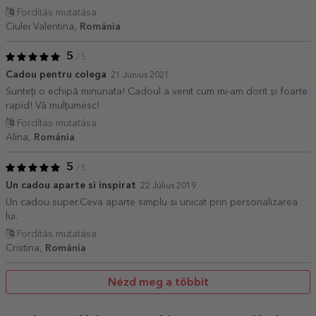
Fordítás mutatása
Ciulei Valentina,
Románia
5
/ 5
Cadou pentru colega
21 Június 2021
Sunteți o echipă minunata! Cadoul a venit cum mi-am dorit și foarte
rapid! Vă mulțumesc!
Fordítás mutatása
Alina,
Románia
5
/ 5
Un cadou aparte si inspirat
22 Július 2019
Un cadou super.Ceva aparte simplu si unicat prin personalizarea
lui.
Fordítás mutatása
Cristina,
Románia
Nézd meg a többit