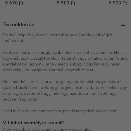
felirattal – Bacon and
és üzenettel – 40 éves
Wine
9 570 Ft
5 503 Ft
5 503 Ft
eggs
Termékleírás
Eredeti, inspiráló, kreatív és intelligens ajándékokkal várjuk
tanárainkat.
Azok számára, akik megtanítják nekünk az élet és a tanulás titkait,
legyenek azok osztályfőnökök, tanárok vagy oktatók, olyan fontos
ajándékot kell adnunk, amely méltó ahhoz, hogy kis vagy nagy
lépésekkel, de mégis az élet felé vezettek minket.
Most már készen állsz arra, hogy egy tanárt, akit nagyon csodálsz,
igazán büszkévé és boldoggá tegyél, és maradandó emléket, egy
különleges üzenetet hagyj neki egy ajándékon, amelyet nagy
becsben fog tartani.
Lepd meg kedvenc tanárodat egy neki megfelelő ajándékkal!
Mit lehet személyre szabni?
.
A borosdoboz szöveggel személyre szabható