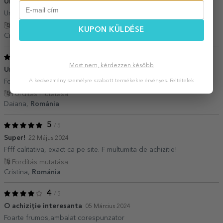
Un cadou perfect!!
13 Június 2025
Un cadou superb ptr absolvire!!!
Fordítás mutatása
KUPON KÜLDÉSE
Cristina,
Románia
5
/ 5
Most nem, kérdezzen később
Un cadou ideal pentru absolvire
31 Május 2024
Foarte frumos, livrare rapidă. Raport calitate-preț ideal
A kedvezmény személyre szabott termékekre érvényes.
Feltételek
Fordítás mutatása
Daiana,
Románia
5
/ 5
Super!
22 Május 2024
Ffff calitativa, exact ca pe site. F multumita de achizitie!
Fordítás mutatása
Cristina,
Románia
4
/ 5
O achiziție interesanta
05 Március 2024
Foarte frumos,ambalat corespunzator