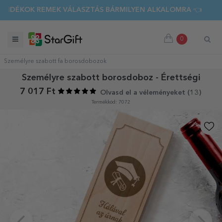
OK REMEK VÁLASZTÁS BÁRMILYEN ALKALOMRA 👈 FEDEZD FEL
0
Személyre szabott fa borosdobozok
Személyre szabott borosdoboz - Érettségi
7 017 Ft
Olvasd el a véleményeket (
13
)
Termékkód: 7072