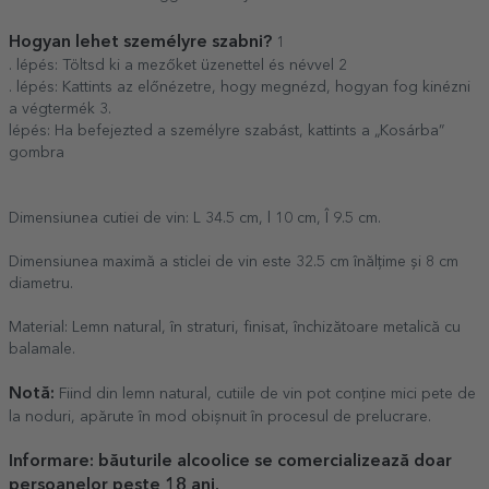
Hogyan lehet személyre szabni?
1
. lépés: Töltsd ki a mezőket üzenettel és névvel 2
. lépés: Kattints az előnézetre, hogy megnézd, hogyan fog kinézni
a végtermék 3.
lépés: Ha befejezted a személyre szabást, kattints a „Kosárba”
gombra
Dimensiunea cutiei de vin: L 34.5 cm, l 10 cm, Î 9.5 cm.
Dimensiunea maximă a sticlei de vin este 32.5 cm înălțime și 8 cm
diametru.
Material: Lemn natural, în straturi, finisat, închizătoare metalică cu
balamale.
Notă:
Fiind din lemn natural, cutiile de vin pot conține mici pete de
la noduri, apărute în mod obișnuit în procesul de prelucrare.
Informare
: băuturile alcoolice se comercializează doar
persoanelor peste 18 ani.