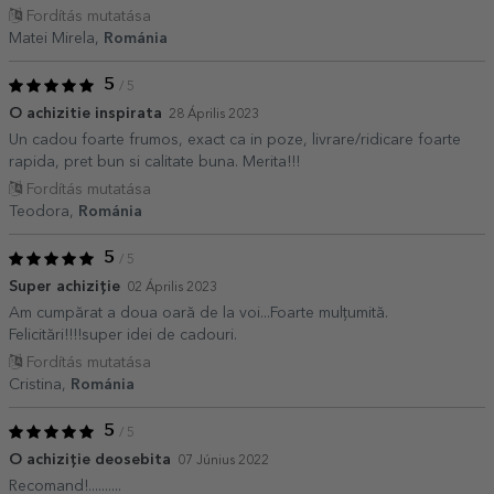
Fordítás mutatása
Matei Mirela,
Románia
5
/ 5
O achizitie inspirata
28 Április 2023
Un cadou foarte frumos, exact ca in poze, livrare/ridicare foarte
rapida, pret bun si calitate buna. Merita!!!
Fordítás mutatása
Teodora,
Románia
5
/ 5
Super achiziție
02 Április 2023
Am cumpărat a doua oară de la voi...Foarte mulțumită.
Felicitări!!!!super idei de cadouri.
Fordítás mutatása
Cristina,
Románia
5
/ 5
O achiziție deosebita
07 Június 2022
Recomand!..........