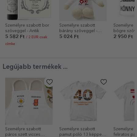
Személyre szabott bor
Személyre szabott
Személyre s
szöveggel - Antik
bárány szöveggel -
bögre szöve
Csevegő szívek
Alkalmazott
5 582 Ft
5 024 Ft
2 950 Ft
/ 2 EUR csak
címke
Legújabb termékek ...
Személyre szabott
Személyre szabott
Személyre s
páros szett vicces
pamut póló 13 képpel
feliratos pa