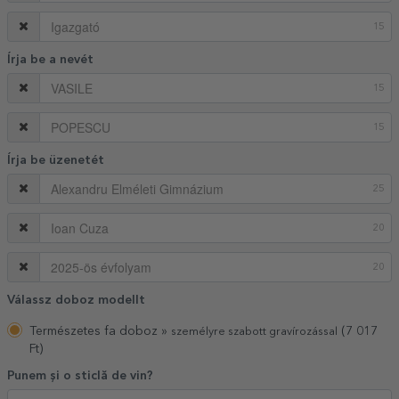
15
Írja be a nevét
15
15
Írja be üzenetét
25
20
20
Válassz doboz modellt
Természetes fa doboz »
(7 017
személyre szabott gravírozással
Ft)
Punem și o sticlă de vin?