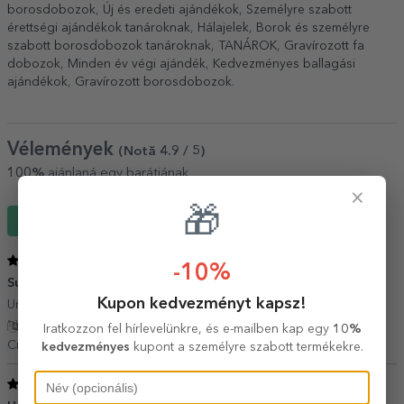
borosdobozok
,
Új és eredeti ajándékok
,
Személyre szabott
érettségi ajándékok tanároknak
,
Hálajelek
,
Borok és személyre
szabott borosdobozok tanároknak
,
TANÁROK
,
Gravírozott fa
dobozok
,
Minden év végi ajándék
,
Kedvezményes ballagási
ajándékok
,
Gravírozott borosdobozok
.
Vélemények
(Notă
4.9
/ 5
)
100%
ajánlaná egy barátjának
×
🎁
Írj egy véleményt
5
/ 5
-10%
Super achiziție!!!
15 Június 2025
Kupon kedvezményt kapsz!
Un cadou superb de sfârșit de an!!!!
Fordítás mutatása
Iratkozzon fel hírlevelünkre, és e-mailben kap egy
10%
Cristina,
Románia
kedvezményes
kupont a személyre szabott termékekre.
5
/ 5