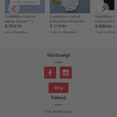
Személyre szabott
Személyre szabott
Személyre sz
tájkép vászon 11
babaruha fotóval és
pamut póló 9
fotóval, 60-as
szöveggel
8 932 Ft
3 110 Ft
5 503 Ft
3 
modellszámmal és
most, Románia
6 perce, Románia
7 perce, Romá
szöveges üzenettel
Közösségi
Blog
Fiókod
Fiók létrehozása