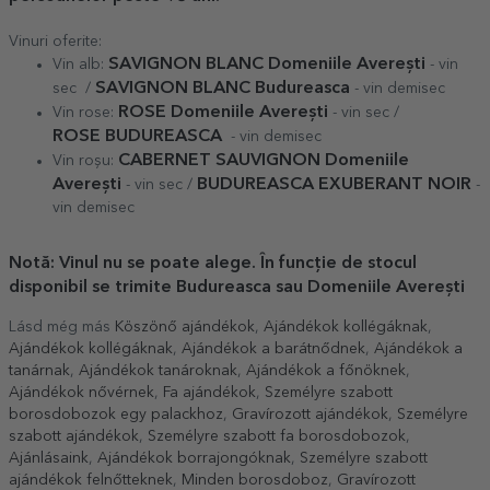
Vinuri oferite:
SAVIGNON BLANC Domeniile Averești
Vin alb:
- vin
SAVIGNON BLANC Budureasca
sec /
- vin demisec
ROSE Domeniile Averești
Vin rose:
- vin sec /
ROSE
BUDUREASCA
- vin demisec
CABERNET SAUVIGNON Domeniile
Vin roșu:
Averești
BUDUREASCA EXUBERANT NOIR
- vin sec /
-
vin demisec
Notă: Vinul nu se poate alege. În funcție de stocul
disponibil se trimite Budureasca sau Domeniile Averești
Lásd még más
Köszönő ajándékok
,
Ajándékok kollégáknak
,
Ajándékok kollégáknak
,
Ajándékok a barátnődnek
,
Ajándékok a
tanárnak
,
Ajándékok tanároknak
,
Ajándékok a főnöknek
,
Ajándékok nővérnek
,
Fa ajándékok
,
Személyre szabott
borosdobozok egy palackhoz
,
Gravírozott ajándékok
,
Személyre
szabott ajándékok
,
Személyre szabott fa borosdobozok
,
Ajánlásaink
,
Ajándékok borrajongóknak
,
Személyre szabott
ajándékok felnőtteknek
,
Minden borosdoboz
,
Gravírozott