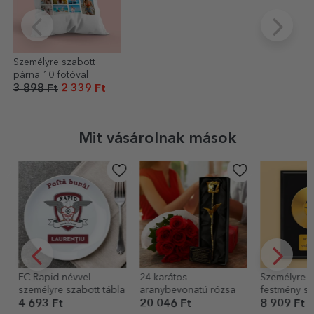
Személyre szabott
párna 10 fotóval
3 898 Ft
2 339 Ft
Mit vásárolnak mások
FC Rapid névvel
24 karátos
Személyre sz
személyre szabott tábla
aranybevonatú rózsa
festmény szö
Az Arany Le
4 693 Ft
20 046 Ft
8 909 Ft