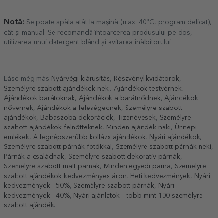
Notă:
Se poate spăla atât la mașină (max. 40°C, program delicat),
cât și manual. Se recomandă întoarcerea produsului pe dos,
utilizarea unui detergent blând și evitarea înălbitorului
Lásd még más
Nyárvégi kiárusítás
,
Részvénylikvidátorok
,
Személyre szabott ajándékok neki
,
Ajándékok testvérnek
,
Ajándékok barátoknak
,
Ajándékok a barátnődnek
,
Ajándékok
nővérnek
,
Ajándékok a feleségednek
,
Személyre szabott
ajándékok
,
Babaszoba dekorációk
,
Tizenévesek
,
Személyre
szabott ajándékok felnőtteknek
,
Minden ajándék neki
,
Ünnepi
emlékek
,
A legnépszerűbb kollázs ajándékok
,
Nyári ajándékok
,
Személyre szabott párnák fotókkal
,
Személyre szabott párnák neki
,
Párnák a családnak
,
Személyre szabott dekoratív párnák
,
Személyre szabott matt párnák
,
Minden egyedi párna
,
Személyre
szabott ajándékok kedvezményes áron
,
Heti kedvezmények
,
Nyári
kedvezmények - 50%
,
Személyre szabott párnák
,
Nyári
kedvezmények - 40%
,
Nyári ajánlatok – több mint 100 személyre
szabott ajándék
.