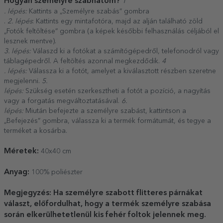
Hogyan személyre szabhatom?
1
. lépés:
Kattints a „Személyre szabás” gombra
.
2. lépés
: Kattints egy mintafotóra, majd az alján található zöld
„Fotók feltöltése” gombra (a képek későbbi felhasználás céljából el
lesznek mentve).
3. lépés:
Válaszd ki a fotókat a számítógépedről, telefonodról vagy
táblagépedről. A feltöltés azonnal megkezdődik.
4
. lépés:
Válassza ki a fotót, amelyet a kiválasztott részben szeretne
megjelenni.
5.
lépés:
Szükség esetén szerkesztheti a fotót a pozíció, a nagyítás
vagy a forgatás megváltoztatásával.
6.
lépés:
Miután befejezte a személyre szabást, kattintson a
„Befejezés” gombra, válassza ki a termék formátumát, és tegye a
terméket a kosárba.
Méretek:
40x40 cm
Anyag:
100% poliészter
Megjegyzés: Ha személyre szabott flitteres párnákat
választ, előfordulhat, hogy a termék személyre szabása
során elkerülhetetlenül kis fehér foltok jelennek meg.