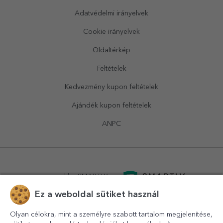
Adatvédelmi irányelvek
Cookie irányelvek
Oldaltérkép
Feltételek
Kedvezmény kupon feltételek
Ajándék kupon feltételek
ANPC
powered by
SMARTLY.ro
Ez a weboldal sütiket használ
logistics by
APACARGO.com
Olyan célokra, mint a személyre szabott tartalom megjelenítése,