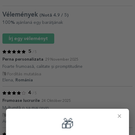
Vélemények
(Notă
4.9
/ 5
)
100%
ajánlaná egy barátjának
Írj egy véleményt
5
/ 5
Perna personalizata
29 November 2025
Foarte frumoasă, calitate și promptitudine
Fordítás mutatása
Elena,
Románia
4
/ 5
Frumoase lucrurile
24 Október 2025
Mulțumită o sa mai revin
×
Fordítás mutatása
🎁
Ana anca,
Románia
5
/ 5