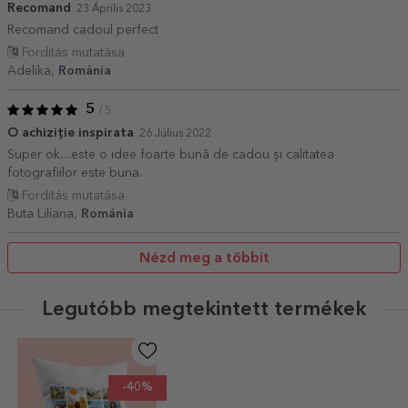
Recomand
23 Április 2023
Recomand cadoul perfect
Fordítás mutatása
Adelika,
Románia
5
/ 5
O achiziție inspirata
26 Július 2022
Super ok....este o idee foarte bună de cadou și calitatea
fotografiilor este buna.
Fordítás mutatása
Buta Liliana,
Románia
Nézd meg a többit
Legutóbb megtekintett termékek
-40%