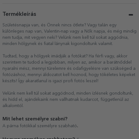
Termékleírás
Születésnapja van, és Önnek nincs ötlete? Vagy talán egy
különleges nap van, Valentin-nap vagy a Nők napja, és még mindig
nem tudja, mit vegyen neki? Velünk nem kell túl sokat aggódnia,
minden hölgynek és fiatal lánynak kigondoltunk valamit.
Tudtad, hogy a hölgyek imádják a fotókat? Ha férfi vagy, akkor
szerintem te tudod a legjobban, milyen az, amikor a barátnőddel
nyaralni mész, mennyi türelemre és odafigyelésre van szükséged a
fotózáshoz, mennyi áldozatot kell hoznod, hogy tökéletes képeket
készíts! Így akaratlanul is igazi profi fotós leszel!
Velünk nem kell túl sokat aggódnod, minden ízlésnek gondoltunk,
és hidd el, ajándékaink nem vallhatnak kudarcot, függetlenül az
alkalomtól.
Mit lehet személyre szabni?
.
A párna fotókkal személyre szabható