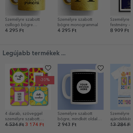
Személyre szabott
Személyre szabott
Személyre s
csillogó bögre
bögre monogrammal
festmény – 
szöveggel - Hercegnő
sztárja
4 295 Ft
4 295 Ft
8 909 Ft
Legújabb termékek ...
-30%
4 darab, szöveggel
Személyre szabott
Személyre s
személyre szabott
bögre, mindkét oldalán
ajándékkész
pohártartó szett –
a saját grafikáddal
4 534 Ft
3 174 Ft
2 943 Ft
13 284 Ft
Summer