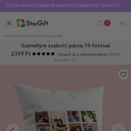
NYÁRI KIÁRUSÍTÁS 🌴 AKÁR 40%-OS KEDVEZMÉNY TÖBB MINT 
LSÓ NAPOT, AMIKOR MINDEN SZEMÉLYRE SZABOTT PÓLÓRA 30
0
Személyre szabott dekoratív párnák
Személyre szabott párna 10 fotóval
2339 Ft
Olvasd el a véleményeket (
101
)
Termékkód: 7013