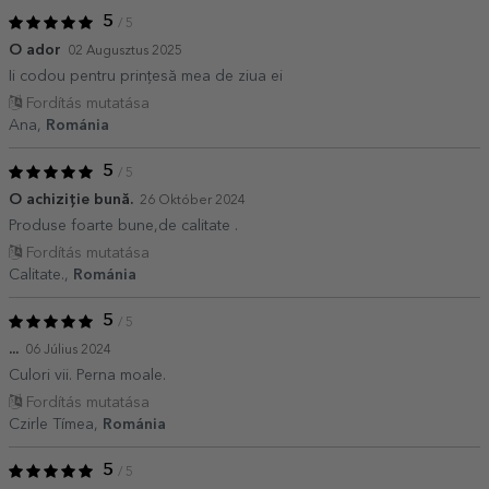
5
/ 5
O ador
02 Augusztus 2025
Ii codou pentru prințesă mea de ziua ei
Fordítás mutatása
Ana,
Románia
5
/ 5
O achiziție bună.
26 Október 2024
Produse foarte bune,de calitate .
Fordítás mutatása
Calitate.,
Románia
5
/ 5
...
06 Július 2024
Culori vii. Perna moale.
Fordítás mutatása
Czirle Tímea,
Románia
5
/ 5