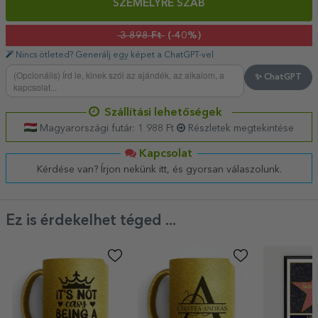
SZEMÉLYRE SZAB
3 898 Ft
(-40%)
Nincs ötleted? Generálj egy képet a ChatGPT-vel
✨ ChatGPT
Szállítási lehetőségek
Magyarországi futár: 1 988 Ft
Részletek megtekintése
Kapcsolat
Kérdése van? Írjon nekünk itt, és gyorsan válaszolunk.
Ez is érdekelhet téged ...